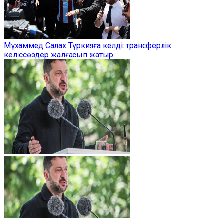
Мұхаммед Салах Түркияға келді: трансферлік
келіссөздер жалғасып жатыр