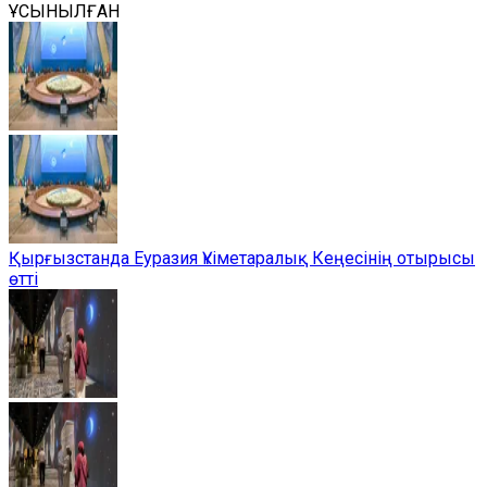
ҰСЫНЫЛҒАН
Қырғызстанда Еуразия Үкіметаралық Кеңесінің отырысы
өтті