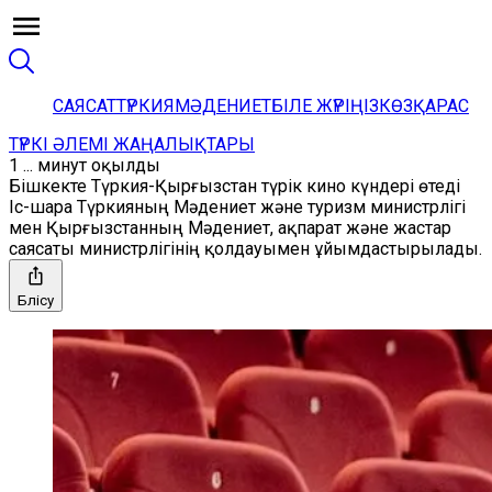
САЯСАТ
ТҮРКИЯ
МӘДЕНИЕТ
БІЛЕ ЖҮРІҢІЗ
КӨЗҚАРАС
ТҮРКІ ӘЛЕМІ ЖАҢАЛЫҚТАРЫ
1 ... минут оқылды
Бішкекте Түркия-Қырғызстан түрік кино күндері өтеді
Іс-шара Түркияның Мәдениет және туризм министрлігі
мен Қырғызстанның Мәдениет, ақпарат және жастар
саясаты министрлігінің қолдауымен ұйымдастырылады.
Бөлісу