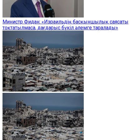
Министр Фидан: «Израильдің басқыншылық саясаты
тоқтатылмаса, дағдарыс бүкіл әлемге таралады»