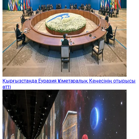
Қырғызстанда Еуразия Үкіметаралық Кеңесінің отырысы
өтті