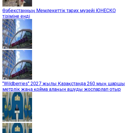
Өзбекстанның Мемлекеттік тарих музейі ЮНЕСКО
тізіміне енді
"Wildberries" 2027 жылы Қазақстанда 260 мың шаршы
метрлік жаңа қойма алаңын ашуды жоспарлап отыр