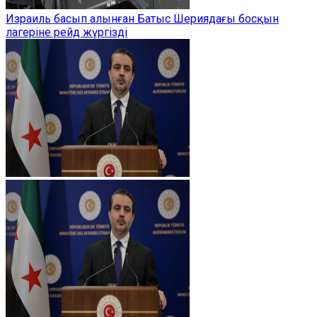
Израиль басып алынған Батыс Шериядағы босқын
лагеріне рейд жүргізді