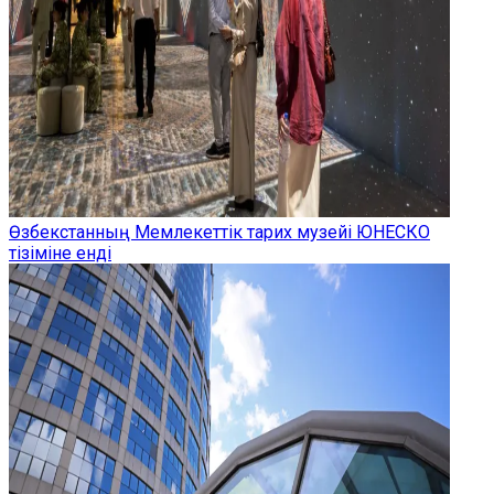
Өзбекстанның Мемлекеттік тарих музейі ЮНЕСКО
тізіміне енді