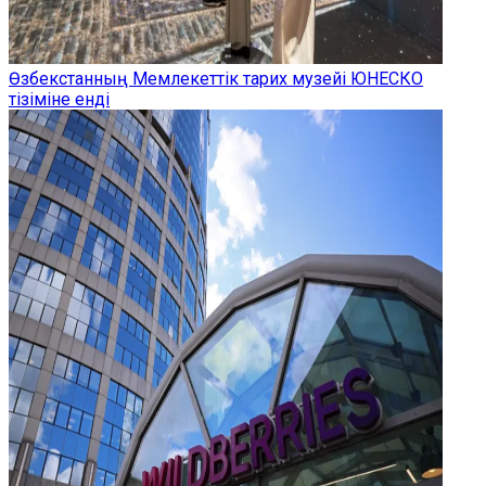
Өзбекстанның Мемлекеттік тарих музейі ЮНЕСКО
тізіміне енді