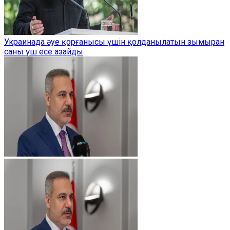
Украинада әуе қорғанысы үшін қолданылатын зымыран
саны үш есе азайды