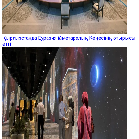
Қырғызстанда Еуразия Үкіметаралық Кеңесінің отырысы
өтті