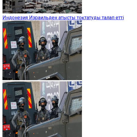
Индонезия Израильден атысты тоқтатуды талап етті