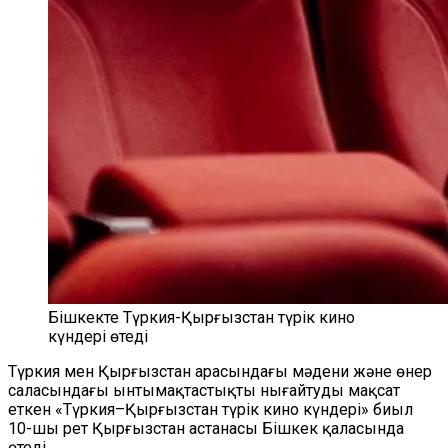
Бішкекте Түркия-Қырғызстан түрік кино
күндері өтеді
Түркия мен Қырғызстан арасындағы мәдени және өнер
саласындағы ынтымақтастықты нығайтуды мақсат
еткен «Түркия–Қырғызстан түрік кино күндері» биыл
10-шы рет Қырғызстан астанасы Бішкек қаласында
өтеді.