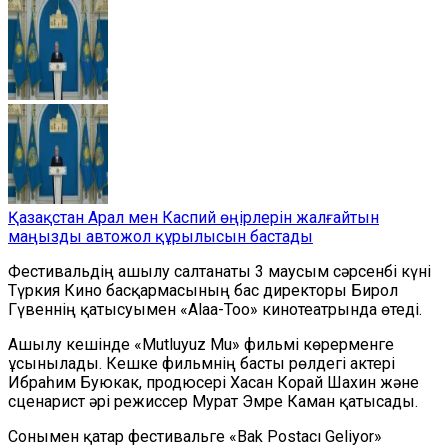
Қазақстан Арал мен Каспий өңірлерін жалғайтын
маңызды автожол құрылысын бастады
Фестивальдің ашылу салтанаты 3 маусым сәрсенбі күні
Түркия Кино басқармасының бас директоры Бирол
Гүвеннің қатысуымен «Alaa-Too» кинотеатрында өтеді.
Ашылу кешінде «Mutluyuz Mu» фильмі көрерменге
ұсынылады. Кешке фильмнің басты рөлдегі актері
Ибраһим Буюкак, продюсері Хасан Корай Шахин және
сценарист әрі режиссер Mурат Эмре Каман қатысады.
Сонымен қатар фестивальге «Bak Postacı Geliyor»