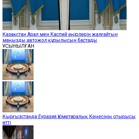
Қазақстан Арал мен Каспий өңірлерін жалғайтын
маңызды автожол құрылысын бастады
ҰСЫНЫЛҒАН
Қырғызстанда Еуразия Үкіметаралық Кеңесінің отырысы
өтті