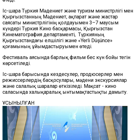
Іс-шара Түркия Мәдениет және туризм министрлігі мен
Қырғызстанның Мәдениет, ақпарат және жастар
саясаты министрлігінің қолдауымен 3–7 маусым
күндері Түркия Кино басқармасы, Қырғызстан
Кинематография департаменті, Түркияның
Қырғызстандағы елшілігі және «Yerli Düşünce»
қоғамының ұйымдастыруымен өтеді.
Фестиваль аясында барлық фильм бес күн бойы тегін
көрсетіледі.
Іс-шара барысында кездесулер, продюсерлер мен
режиссерлердің басқосулары, мәдени экскурсиялар
және салалық шаралар өткізіледі. Мақсат - кино
саласында халықаралық ынтымақтастықты дамыту.
ҰСЫНЫЛҒАН