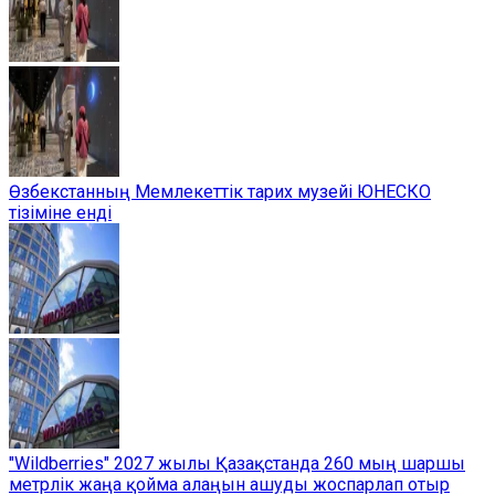
Өзбекстанның Мемлекеттік тарих музейі ЮНЕСКО
тізіміне енді
"Wildberries" 2027 жылы Қазақстанда 260 мың шаршы
метрлік жаңа қойма алаңын ашуды жоспарлап отыр