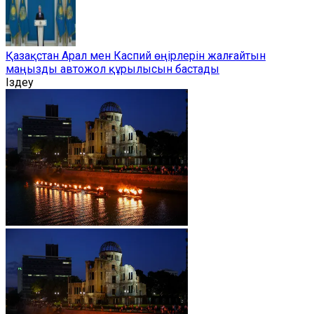
Қазақстан Арал мен Каспий өңірлерін жалғайтын
маңызды автожол құрылысын бастады
Іздеу