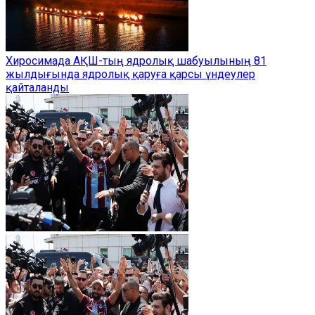
Хиросимада АҚШ-тың ядролық шабуылының 81
жылдығында ядролық қаруға қарсы үндеулер
қайталанды