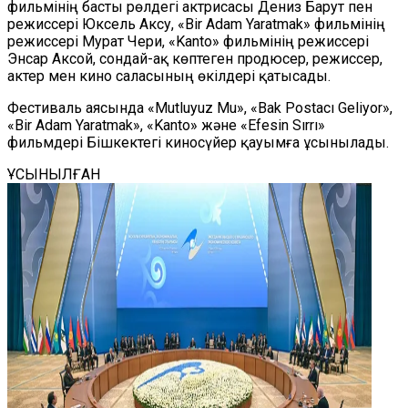
фильмінің басты рөлдегі актрисасы Дениз Барут пен
режиссері Юксель Аксу, «Bir Adam Yaratmak» фильмінің
режиссері Мурат Чери, «Kanto» фильмінің режиссері
Энсар Аксой, сондай-ақ көптеген продюсер, режиссер,
актер мен кино саласының өкілдері қатысады.
Фестиваль аясында «Mutluyuz Mu», «Bak Postacı Geliyor»,
«Bir Adam Yaratmak», «Kanto» және «Efesin Sırrı»
фильмдері Бішкектегі киносүйер қауымға ұсынылады.
ҰСЫНЫЛҒАН