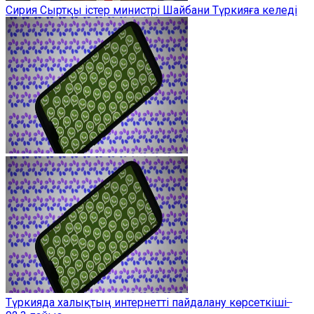
Сирия Сыртқы істер министрі Шайбани Түркияға келеді
Түркияда халықтың интернетті пайдалану көрсеткіші ̶