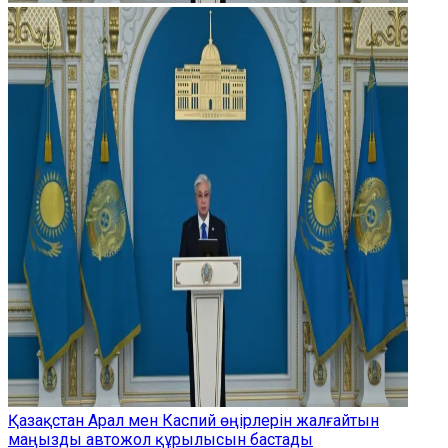
Қазақстан Арал мен Каспий өңірлерін жалғайтын
маңызды автожол құрылысын бастады