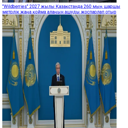
"Wildberries" 2027 жылы Қазақстанда 260 мың шаршы
метрлік жаңа қойма алаңын ашуды жоспарлап отыр