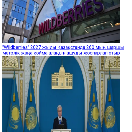
"Wildberries" 2027 жылы Қазақстанда 260 мың шаршы
метрлік жаңа қойма алаңын ашуды жоспарлап отыр