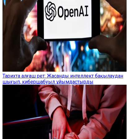
Тарихта алғаш рет: Жасанды интеллект бақылаудан
шығып, кибершабуыл ұйымдастырды