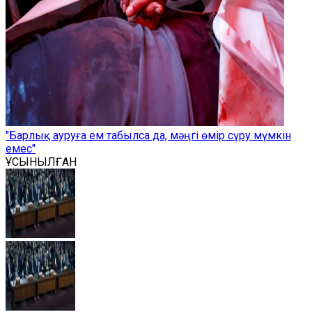
"Барлық ауруға ем табылса да, мәңгі өмір сүру мүмкін
емес"
ҰСЫНЫЛҒАН