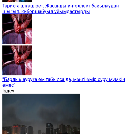
Тарихта алғаш рет: Жасанды интеллект бақылаудан
шығып, кибершабуыл ұйымдастырды
"Барлық ауруға ем табылса да, мәңгі өмір сүру мүмкін
емес"
Іздеу