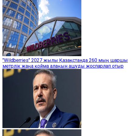
"Wildberries" 2027 жылы Қазақстанда 260 мың шаршы
метрлік жаңа қойма алаңын ашуды жоспарлап отыр