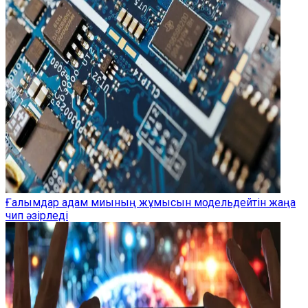
Ғалымдар адам миының жұмысын модельдейтін жаңа
чип әзірледі