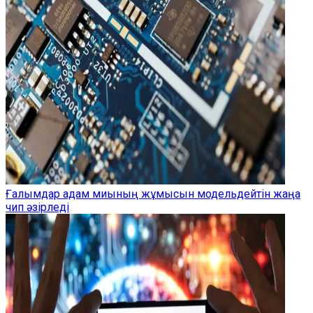
Ғалымдар адам миының жұмысын модельдейтін жаңа
чип әзірледі