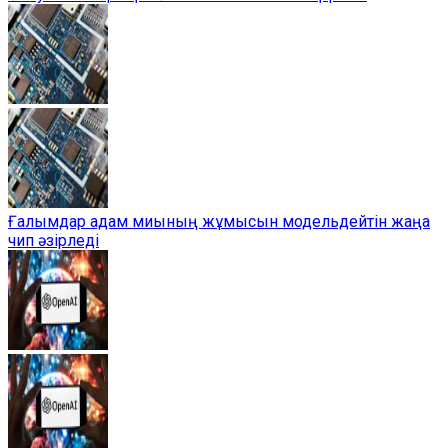
Ғалымдар адам миының жұмысын модельдейтін жаңа
чип әзірледі