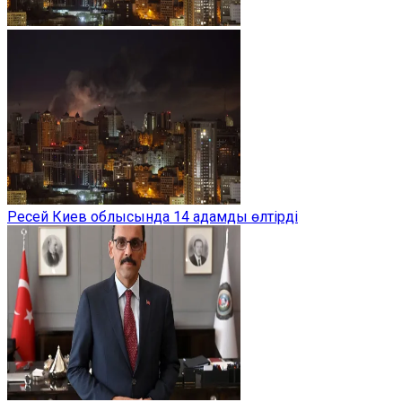
Ресей Киев облысында 14 адамды өлтірді