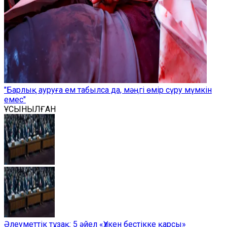
"Барлық ауруға ем табылса да, мәңгі өмір сүру мүмкін
емес"
ҰСЫНЫЛҒАН
Әлеуметтік тұзақ: 5 әйел «Үлкен бестікке қарсы»