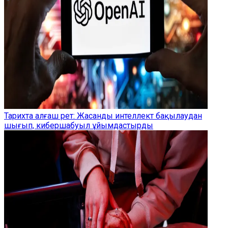
Тарихта алғаш рет: Жасанды интеллект бақылаудан
шығып, кибершабуыл ұйымдастырды