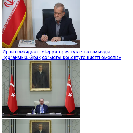
Иран президенті: «Территория тұтастығымызды
қорғаймыз, бірақ соғысты кеңейтуге ниетті емеспіз»