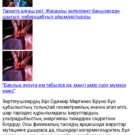
Тарихта алғаш рет: Жасанды интеллект бақылаудан
шығып, кибершабуыл ұйымдастырды
"Барлық ауруға ем табылса да, мәңгі өмір сүру мүмкін
емес"
Зерттеушілердің бірі Одемир Мартинес Бруно бұл
құбылыстың толықтай геометриялық екенін атап өтіп,
шар тәріздес құрылымдағы вирустардың
ультрадыбыстық энергияны тиімдірек сіңіретінін
білдірді. Осы физикалық тәсілдің арқасында вирустар
мутацияға ұшыраса да, пішіндері өзгермегендіктен, бұл