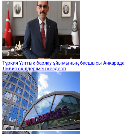
Түркия Ұлттық барлау ұйымының басшысы Анкарада
Ливия өкілдерімен кездесті