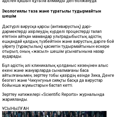
әдістен қашып құтыла алмайды деп болжануда.
Экологиялық таза және тұрақтылық тудырмайтын
шешім
Дәстүрлі вирусқа қарсы (антивирустық) дәрі-
дәрмектерді әзірлеудің күрделі процестерді талап
ететінін айтқан мамандар ультрадыбыстық әдістің
ешқандай қалдық түзбейтінін және вирустың дәріге бой
үйрету (тұрақтылық) қасиетін тудырмайтынын ескере
отырып, оның «жасыл» шешім ұсынатынына назар
аударады.
Бұл әдістің әлі клиникалық қолданыс кезеңінен алыс
екені және жануарларда сыналмағаны баса
айтылғанымен, зерттеу тобы қазірдің өзінде Зика, Денге
безгегі және Чикунгунья сияқты басқа да вирустар
бойынша жұмыстарын бастап кетті.
Зерттеу нәтижелері «Scientific Reports» журналында
жарияланды.
ҰСЫНЫЛҒАН