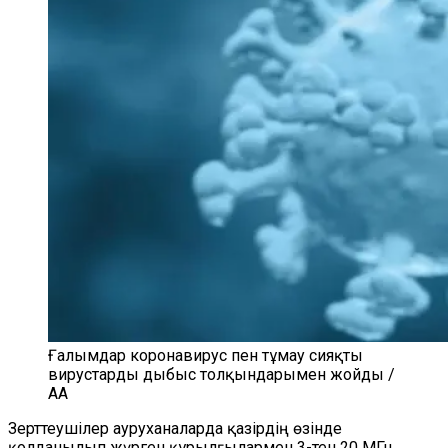
Ғалымдар коронавирус пен тұмау сияқты
вирустарды дыбыс толқындарымен жойды /
AA
Зерттеушілер ауруханаларда қазірдің өзінде
қолданылып жүрген құрылғылармен 3-тен 20 МГц