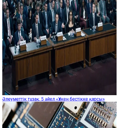
Әлеуметтік тұзақ: 5 әйел «Үлкен бестікке қарсы»