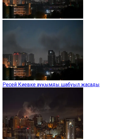
Ресей Киевке ауқымды шабуыл жасады