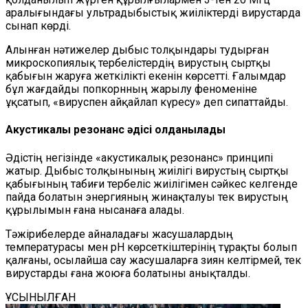
аралығындағы ультрадыбыстық жиіліктерді вирустарда
сынап көрді.
Алынған нәтижелер дыбыс толқындары тудырған
микроскопиялық тербелістердің вирустың сыртқы
қабығын жаруға жеткілікті екенін көрсетті. Ғалымдар
бұл жағдайды попкорнның жарылу феноменіне
ұқсатып, «вируспен айқайлап күресу» деп сипаттайды.
Акустикалық резонанс әдісі қолданылады
Әдістің негізінде «акустикалық резонанс» принципі
жатыр. Дыбыс толқынының жиілігі вирустың сыртқы
қабығының табиғи тербеліс жиілігімен сәйкес келгенде
пайда болатын энергияның жинақталуы тек вирустың
құрылымын ғана нысанаға алады.
Тәжірибелерде айналадағы жасушалардың
температурасы мен pH көрсеткіштерінің тұрақты болып
қалғаны, осылайша сау жасушаларға зиян келтірмей, тек
вирустарды ғана жоюға болатыны анықталды.
ҰСЫНЫЛҒАН