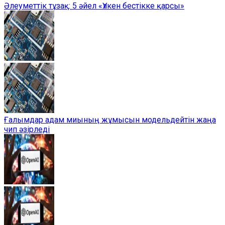
Әлеуметтік тұзақ: 5 әйел «Үлкен бестікке қарсы»
Ғалымдар адам миының жұмысын модельдейтін жаңа
чип әзірледі