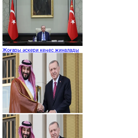
Жоғары әскери кеңес жиналады