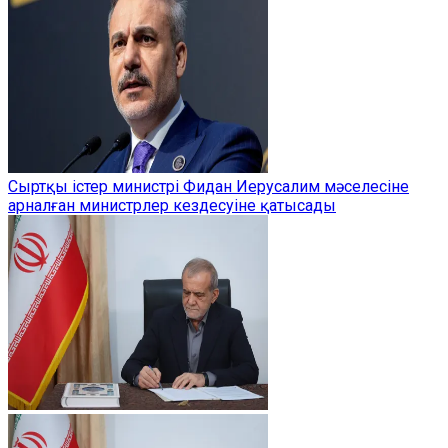
Сыртқы істер министрі Фидан Иерусалим мәселесіне
арналған министрлер кездесуіне қатысады