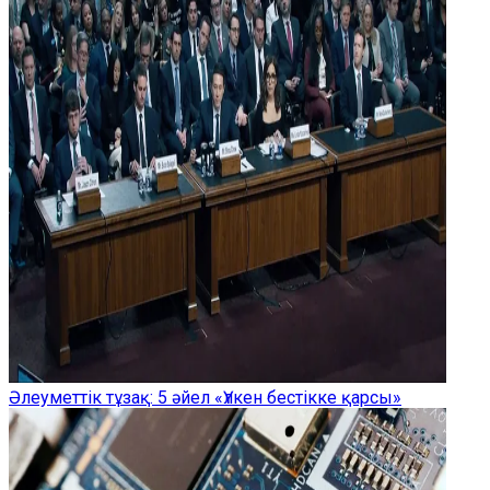
Әлеуметтік тұзақ: 5 әйел «Үлкен бестікке қарсы»