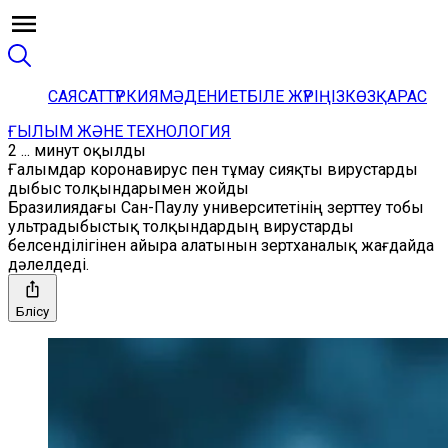
САЯСАТ
ТҮРКИЯ
МӘДЕНИЕТ
БІЛЕ ЖҮРІҢІЗ
КӨЗҚАРАС
ҒЫЛЫМ ЖӘНЕ ТЕХНОЛОГИЯ
2 ... минут оқылды
Ғалымдар коронавирус пен тұмау сияқты вирустарды
дыбыс толқындарымен жойды
Бразилиядағы Сан-Паулу университетінің зерттеу тобы
ультрадыбыстық толқындардың вирустарды
белсенділігінен айыра алатынын зертханалық жағдайда
дәлелдеді.
Бөлісу