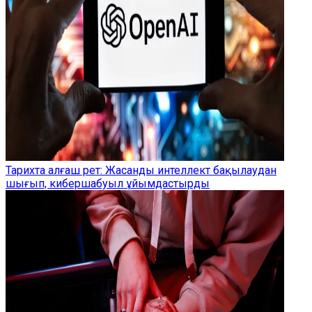
Тарихта алғаш рет: Жасанды интеллект бақылаудан
шығып, кибершабуыл ұйымдастырды