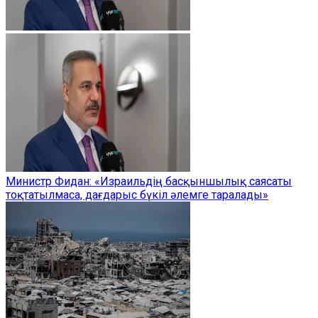
Министр Фидан: «Израильдің басқыншылық саясаты
тоқтатылмаса, дағдарыс бүкіл әлемге таралады»