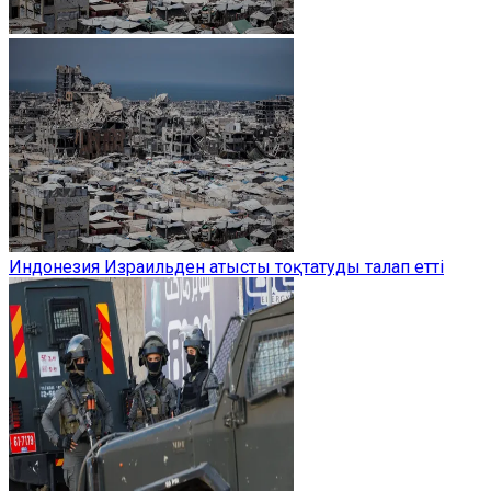
Индонезия Израильден атысты тоқтатуды талап етті