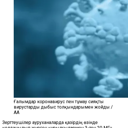
Ғалымдар коронавирус пен тұмау сияқты
вирустарды дыбыс толқындарымен жойды /
AA
Зерттеушілер ауруханаларда қазірдің өзінде
қолданылып жүрген құрылғылармен 3-тен 20 МГц