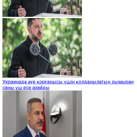
Украинада әуе қорғанысы үшін қолданылатын зымыран
саны үш есе азайды