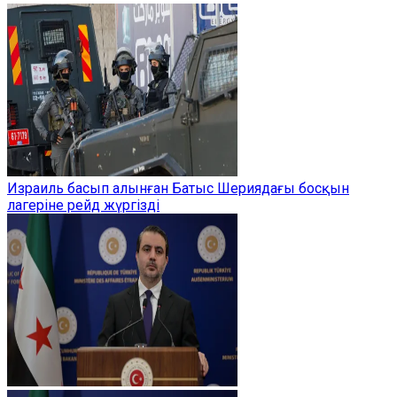
Израиль басып алынған Батыс Шериядағы босқын
лагеріне рейд жүргізді