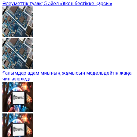
Әлеуметтік тұзақ: 5 әйел «Үлкен бестікке қарсы»
Ғалымдар адам миының жұмысын модельдейтін жаңа
чип әзірледі