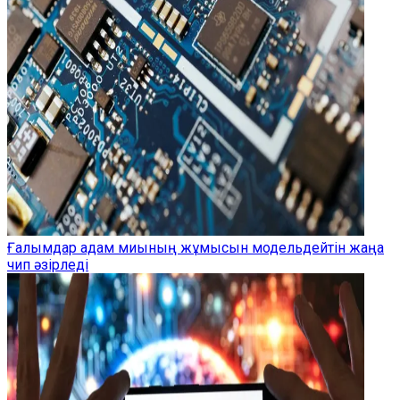
Ғалымдар адам миының жұмысын модельдейтін жаңа
чип әзірледі