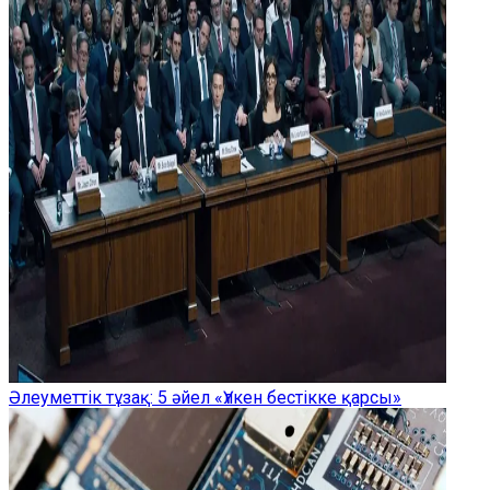
Әлеуметтік тұзақ: 5 әйел «Үлкен бестікке қарсы»