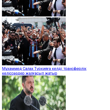
Мұхаммед Салах Түркияға келді: трансферлік
келіссөздер жалғасып жатыр