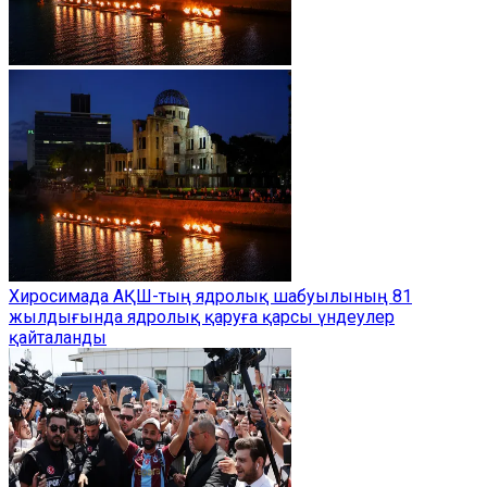
Хиросимада АҚШ-тың ядролық шабуылының 81
жылдығында ядролық қаруға қарсы үндеулер
қайталанды