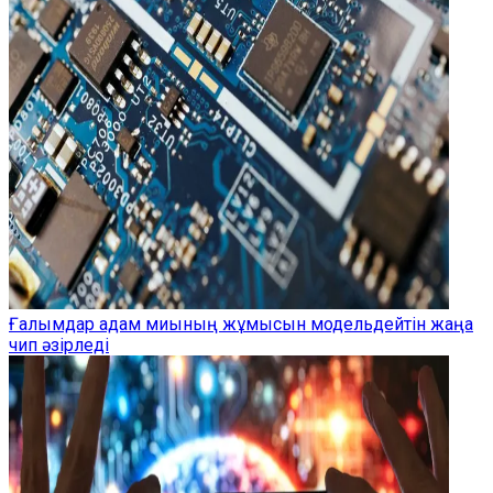
Ғалымдар адам миының жұмысын модельдейтін жаңа
чип әзірледі