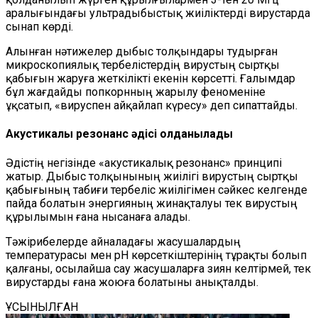
аралығындағы ультрадыбыстық жиіліктерді вирустарда
сынап көрді.
Алынған нәтижелер дыбыс толқындары тудырған
микроскопиялық тербелістердің вирустың сыртқы
қабығын жаруға жеткілікті екенін көрсетті. Ғалымдар
бұл жағдайды попкорнның жарылу феноменіне
ұқсатып, «вируспен айқайлап күресу» деп сипаттайды.
Акустикалық резонанс әдісі қолданылады
Әдістің негізінде «акустикалық резонанс» принципі
жатыр. Дыбыс толқынының жиілігі вирустың сыртқы
қабығының табиғи тербеліс жиілігімен сәйкес келгенде
пайда болатын энергияның жинақталуы тек вирустың
құрылымын ғана нысанаға алады.
Тәжірибелерде айналадағы жасушалардың
температурасы мен pH көрсеткіштерінің тұрақты болып
қалғаны, осылайша сау жасушаларға зиян келтірмей, тек
вирустарды ғана жоюға болатыны анықталды.
ҰСЫНЫЛҒАН