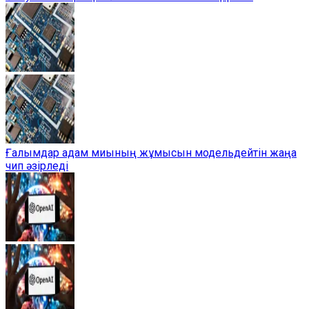
Ғалымдар адам миының жұмысын модельдейтін жаңа
чип әзірледі