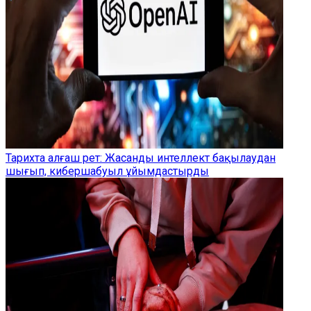
Тарихта алғаш рет: Жасанды интеллект бақылаудан
шығып, кибершабуыл ұйымдастырды