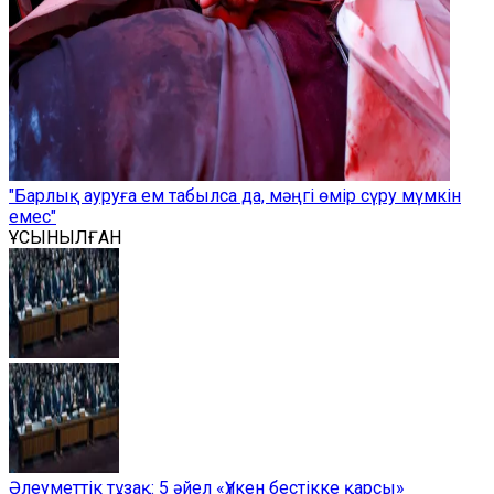
"Барлық ауруға ем табылса да, мәңгі өмір сүру мүмкін
емес"
ҰСЫНЫЛҒАН
Әлеуметтік тұзақ: 5 әйел «Үлкен бестікке қарсы»