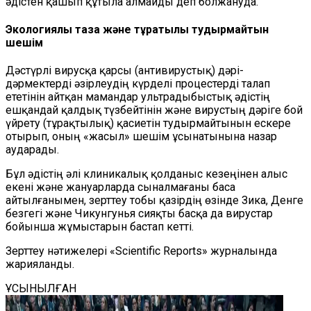
әдістен қашып құтыла алмайды деп болжануда.
Экологиялық таза және тұрақтылық тудырмайтын
шешім
Дәстүрлі вирусқа қарсы (антивирустық) дәрі-
дәрмектерді әзірлеудің күрделі процестерді талап
ететінін айтқан мамандар ультрадыбыстық әдістің
ешқандай қалдық түзбейтінін және вирустың дәріге бой
үйрету (тұрақтылық) қасиетін тудырмайтынын ескере
отырып, оның «жасыл» шешім ұсынатынына назар
аударады.
Бұл әдістің әлі клиникалық қолданыс кезеңінен алыс
екені және жануарларда сыналмағаны баса
айтылғанымен, зерттеу тобы қазірдің өзінде Зика, Денге
безгегі және Чикунгунья сияқты басқа да вирустар
бойынша жұмыстарын бастап кетті.
Зерттеу нәтижелері «Scientific Reports» журналында
жарияланды.
ҰСЫНЫЛҒАН