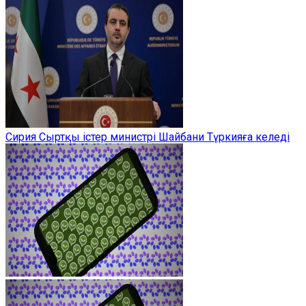
Сирия Сыртқы істер министрі Шайбани Түркияға келеді