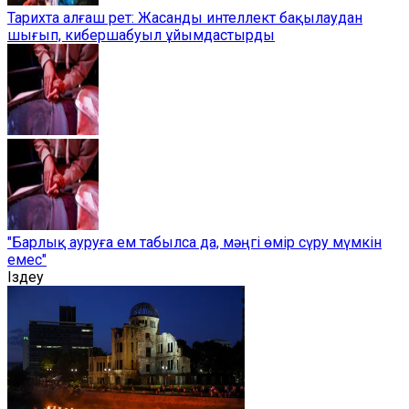
Тарихта алғаш рет: Жасанды интеллект бақылаудан
шығып, кибершабуыл ұйымдастырды
"Барлық ауруға ем табылса да, мәңгі өмір сүру мүмкін
емес"
Іздеу