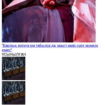
"Барлық ауруға ем табылса да, мәңгі өмір сүру мүмкін
емес"
ҰСЫНЫЛҒАН