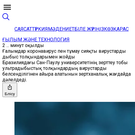
САЯСАТ
ТҮРКИЯ
МӘДЕНИЕТ
БІЛЕ ЖҮРІҢІЗ
КӨЗҚАРАС
ҒЫЛЫМ ЖӘНЕ ТЕХНОЛОГИЯ
2 ... минут оқылды
Ғалымдар коронавирус пен тұмау сияқты вирустарды
дыбыс толқындарымен жойды
Бразилиядағы Сан-Паулу университетінің зерттеу тобы
ультрадыбыстық толқындардың вирустарды
белсенділігінен айыра алатынын зертханалық жағдайда
дәлелдеді.
Бөлісу