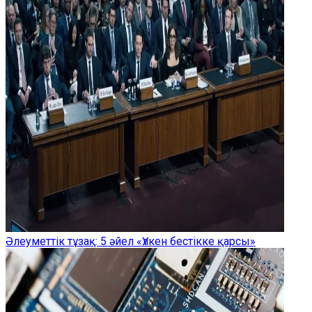
Әлеуметтік тұзақ: 5 әйел «Үлкен бестікке қарсы»