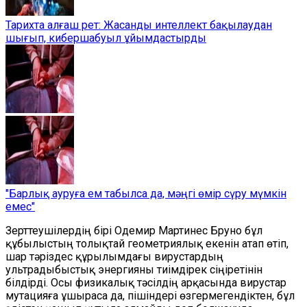
Тарихта алғаш рет: Жасанды интеллект бақылаудан
шығып, кибершабуыл ұйымдастырды
"Барлық ауруға ем табылса да, мәңгі өмір сүру мүмкін
емес"
Зерттеушілердің бірі Одемир Мартинес Бруно бұл
құбылыстың толықтай геометриялық екенін атап өтіп,
шар тәріздес құрылымдағы вирустардың
ультрадыбыстық энергияны тиімдірек сіңіретінін
білдірді. Осы физикалық тәсілдің арқасында вирустар
мутацияға ұшыраса да, пішіндері өзгермегендіктен, бұл