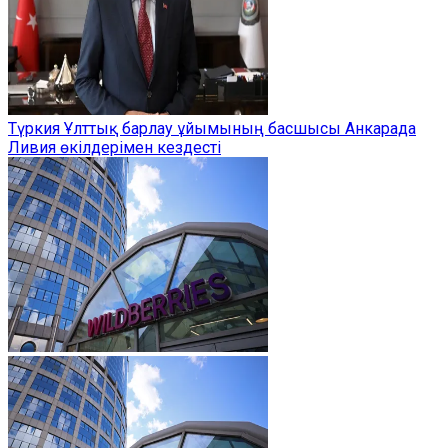
Түркия Ұлттық барлау ұйымының басшысы Анкарада
Ливия өкілдерімен кездесті