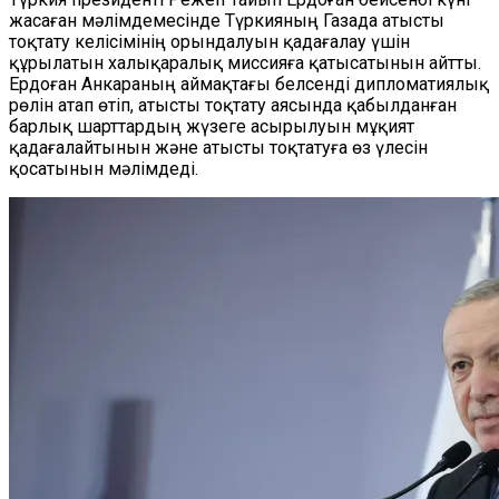
жасаған мәлімдемесінде Түркияның Газада атысты
тоқтату келісімінің орындалуын қадағалау үшін
құрылатын халықаралық миссияға қатысатынын айтты.
Ердоған Анкараның аймақтағы белсенді дипломатиялық
рөлін атап өтіп, атысты тоқтату аясында қабылданған
барлық шарттардың жүзеге асырылуын мұқият
қадағалайтынын және атысты тоқтатуға өз үлесін
қосатынын мәлімдеді.