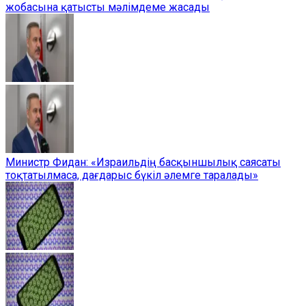
жобасына қатысты мәлімдеме жасады
Министр Фидан: «Израильдің басқыншылық саясаты
тоқтатылмаса, дағдарыс бүкіл әлемге таралады»