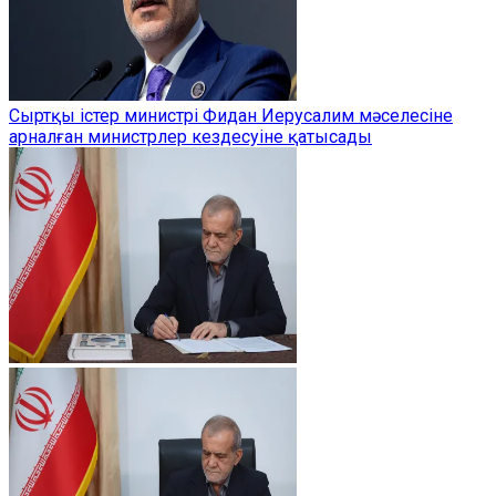
Сыртқы істер министрі Фидан Иерусалим мәселесіне
арналған министрлер кездесуіне қатысады