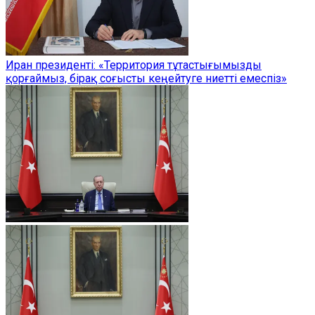
Иран президенті: «Территория тұтастығымызды
қорғаймыз, бірақ соғысты кеңейтуге ниетті емеспіз»