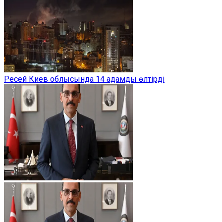
Ресей Киев облысында 14 адамды өлтірді