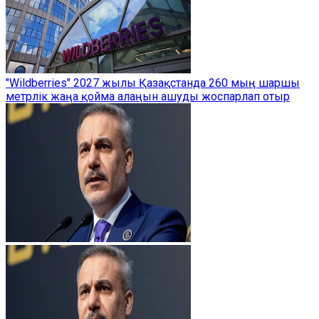
"Wildberries" 2027 жылы Қазақстанда 260 мың шаршы
метрлік жаңа қойма алаңын ашуды жоспарлап отыр