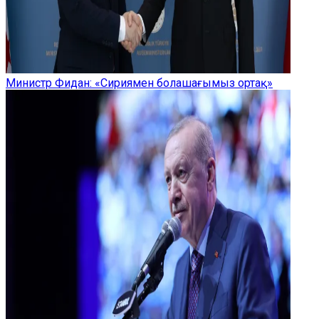
Министр Фидан: «Сириямен болашағымыз ортақ»