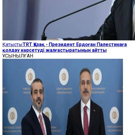
Қатысты
TRT Қазақ - Президент Ердоған Палестинаға
қолдау көрсетуді жалғастыратынын айтты
ҰСЫНЫЛҒАН