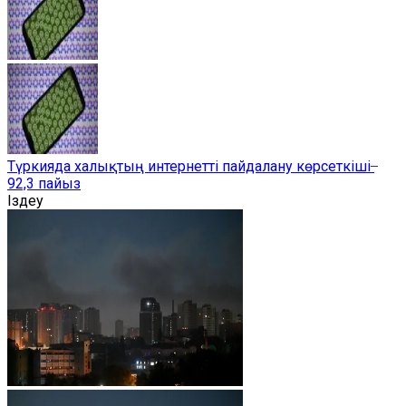
Түркияда халықтың интернетті пайдалану көрсеткіші ̶
92,3 пайыз
Іздеу