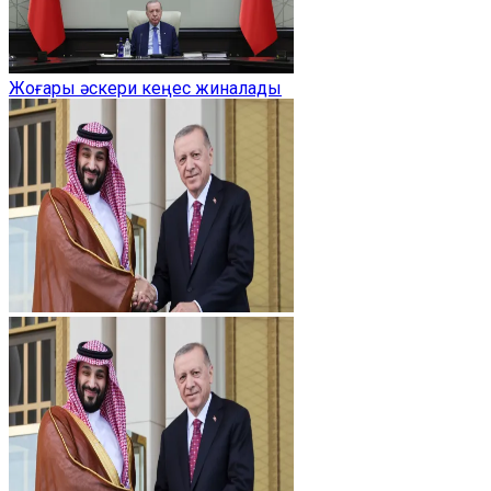
Жоғары әскери кеңес жиналады