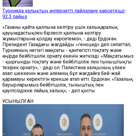
Түркияда халықтың интернетті пайдалану көрсеткіші ̶
92,3 пайыз
«Газаны қайта қалпына келтіру үшін халықаралық
қауымдастықпен бірлесіп қалпына келтіру
жұмыстарына қолдау көрсетеміз», - деді Ердоған.
Президент Газадағы жағдайды «геноцид» деп сипаттап,
Түркияның негізгі мақсаты - қантөгісті тоқтату және
өңірде бейбітшілік орнату екенін жеткізді. «Мақсатымыз
- қырғынды тоқтату және бейбітшілік пен тыныштықты
тезірек орнату», - деді ол. Палестина халқының үлкен
азап шеккенін және әлемнің бұл жағдайға бей-жай
қарамауы керектігін ерекше атап өтті. Ердоған: «Газалық
бауырларымыз бейбітшілік, тыныштық пен
қауіпсіздікке лайық халық», - деп қосты.
ҰСЫНЫЛҒАН