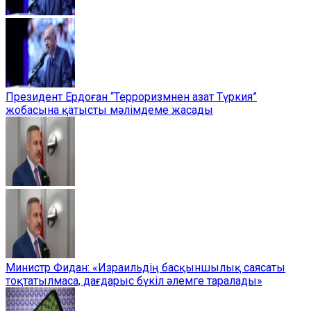
Президент Ердоған “Терроризмнен азат Түркия”
жобасына қатысты мәлімдеме жасады
Министр Фидан: «Израильдің басқыншылық саясаты
тоқтатылмаса, дағдарыс бүкіл әлемге таралады»