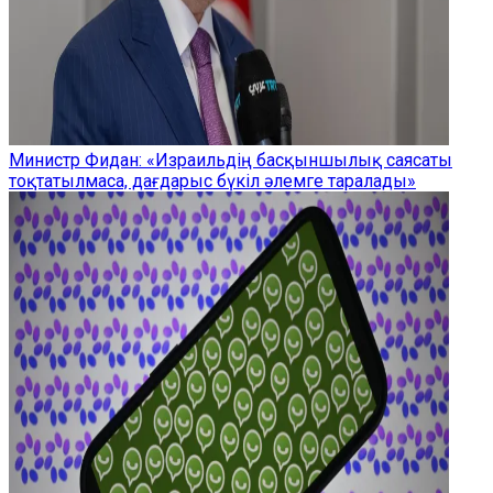
Министр Фидан: «Израильдің басқыншылық саясаты
тоқтатылмаса, дағдарыс бүкіл әлемге таралады»