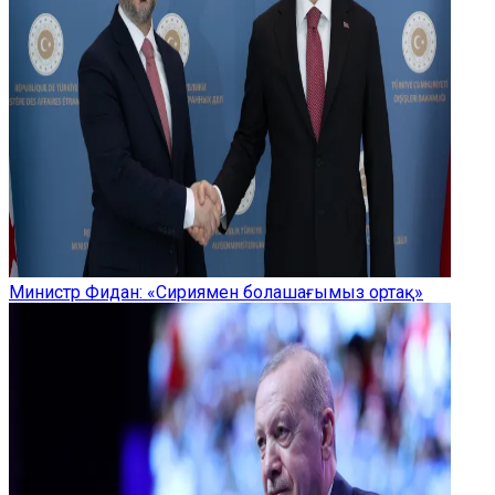
Министр Фидан: «Сириямен болашағымыз ортақ»