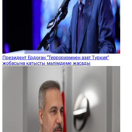
Президент Ердоған “Терроризмнен азат Түркия”
жобасына қатысты мәлімдеме жасады