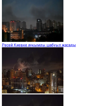
Ресей Киевке ауқымды шабуыл жасады