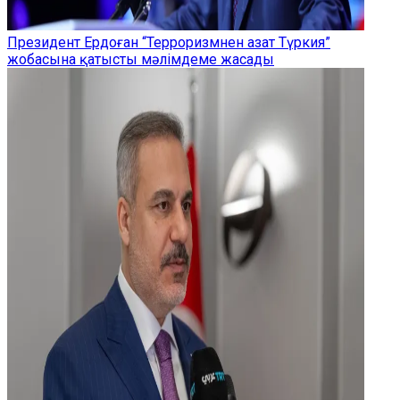
Президент Ердоған “Терроризмнен азат Түркия”
жобасына қатысты мәлімдеме жасады