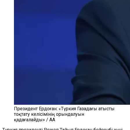
Президент Ердоған: «Түркия Газадағы атысты
тоқтату келісімінің орындалуын
қадағалайды» / AA
Түркия президенті Режеп Тайып Ердоған бейсенбі күні