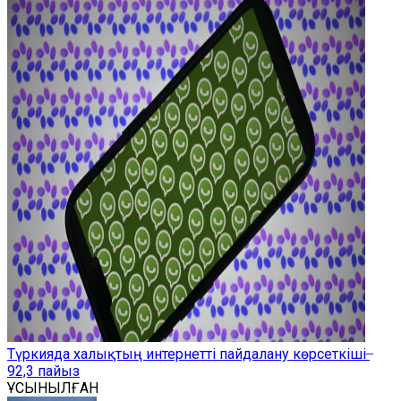
Түркияда халықтың интернетті пайдалану көрсеткіші ̶
92,3 пайыз
ҰСЫНЫЛҒАН