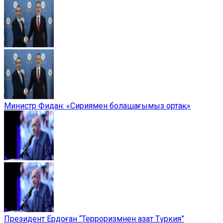
Министр Фидан: «Сириямен болашағымыз ортақ»
Президент Ердоған “Терроризмнен азат Түркия”