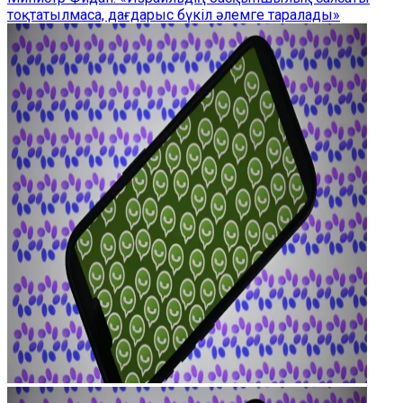
тоқтатылмаса, дағдарыс бүкіл әлемге таралады»