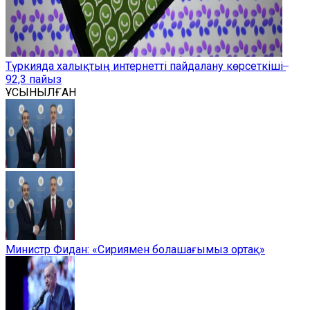
Түркияда халықтың интернетті пайдалану көрсеткіші ̶
92,3 пайыз
ҰСЫНЫЛҒАН
Министр Фидан: «Сириямен болашағымыз ортақ»