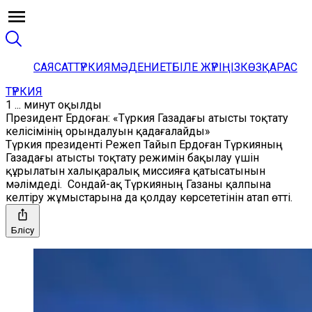
САЯСАТ
ТҮРКИЯ
МӘДЕНИЕТ
БІЛЕ ЖҮРІҢІЗ
КӨЗҚАРАС
ТҮРКИЯ
1 ... минут оқылды
Президент Ердоған: «Түркия Газадағы атысты тоқтату
келісімінің орындалуын қадағалайды»
Түркия президенті Режеп Тайып Ердоған Түркияның
Газадағы атысты тоқтату режимін бақылау үшін
құрылатын халықаралық миссияға қатысатынын
мәлімдеді. Сондай-ақ Түркияның Газаны қалпына
келтіру жұмыстарына да қолдау көрсететінін атап өтті.
Бөлісу