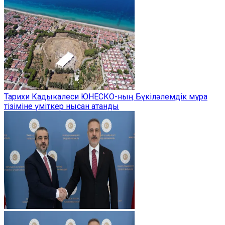
Тарихи Кадыкалеси ЮНЕСКО-ның Бүкіләлемдік мұра
тізіміне үміткер нысан атанды