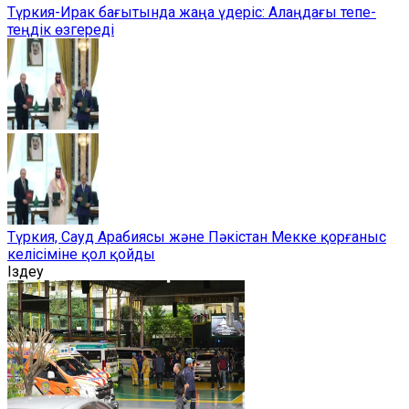
Түркия-Ирак бағытында жаңа үдеріс: Алаңдағы тепе-
теңдік өзгереді
Түркия, Сауд Арабиясы және Пәкістан Мекке қорғаныс
келісіміне қол қойды
Іздеу