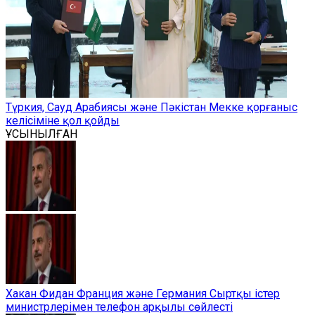
Түркия, Сауд Арабиясы және Пәкістан Мекке қорғаныс
келісіміне қол қойды
ҰСЫНЫЛҒАН
Хакан Фидан Франция және Германия Сыртқы істер
министрлерімен телефон арқылы сөйлесті