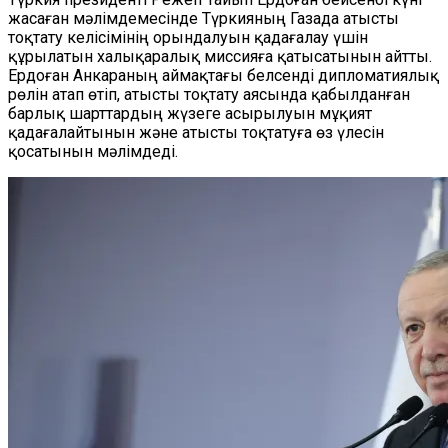
жасаған мәлімдемесінде Түркияның Газада атысты
тоқтату келісімінің орындалуын қадағалау үшін
құрылатын халықаралық миссияға қатысатынын айтты.
Ердоған Анкараның аймақтағы белсенді дипломатиялық
рөлін атап өтіп, атысты тоқтату аясында қабылданған
барлық шарттардың жүзеге асырылуын мұқият
қадағалайтынын және атысты тоқтатуға өз үлесін
қосатынын мәлімдеді.