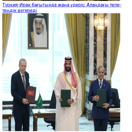
Түркия-Ирак бағытында жаңа үдеріс: Алаңдағы тепе-
теңдік өзгереді