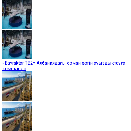
«Bayraktar TB2» Албаниядағы орман өртін ауыздықтауға
көмектесті