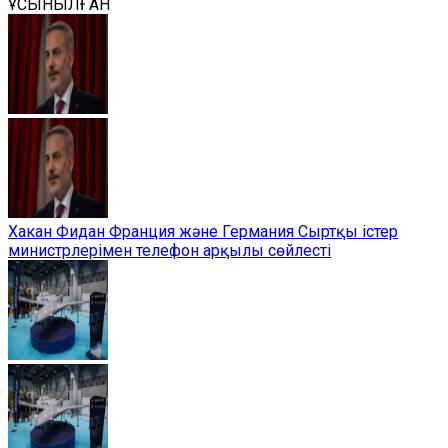
ҰСЫНЫЛҒАН
Хакан Фидан Франция және Германия Сыртқы істер
министрлерімен телефон арқылы сөйлесті