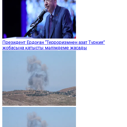
Президент Ердоған “Терроризмнен азат Түркия”
жобасына қатысты мәлімдеме жасады