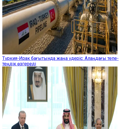
Түркия-Ирак бағытында жаңа үдеріс: Алаңдағы тепе-
теңдік өзгереді