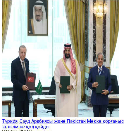
Түркия, Сауд Арабиясы және Пәкістан Мекке қорғаныс
келісіміне қол қойды