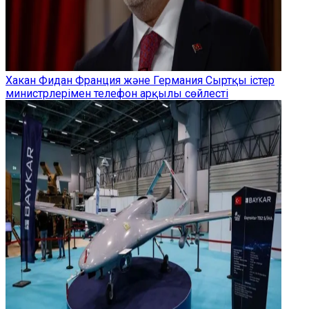
Хакан Фидан Франция және Германия Сыртқы істер
министрлерімен телефон арқылы сөйлесті