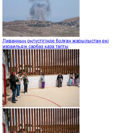
Ливанның оңтүстігінде болған жарылыстан екі
израильдік сарбаз қаза тапты