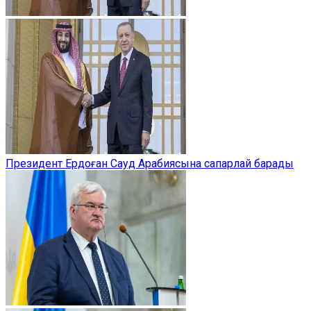
Президент Ердоған Сауд Арабиясына сапарлай барады