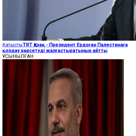
Қатысты
TRT Қазақ - Президент Ердоған Палестинаға
қолдау көрсетуді жалғастыратынын айтты
ҰСЫНЫЛҒАН