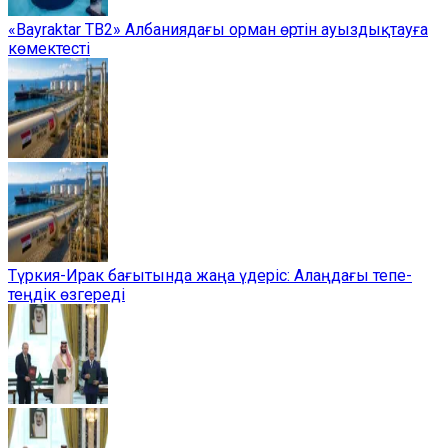
«Bayraktar TB2» Албаниядағы орман өртін ауыздықтауға
көмектесті
Түркия-Ирак бағытында жаңа үдеріс: Алаңдағы тепе-
теңдік өзгереді