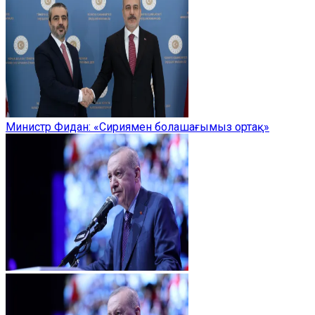
Министр Фидан: «Сириямен болашағымыз ортақ»