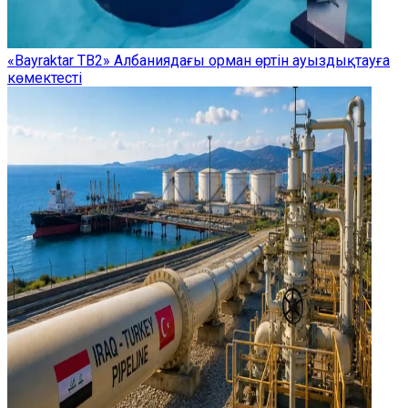
«Bayraktar TB2» Албаниядағы орман өртін ауыздықтауға
көмектесті