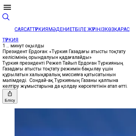
САЯСАТ
ТҮРКИЯ
МӘДЕНИЕТ
БІЛЕ ЖҮРІҢІЗ
КӨЗҚАРАС
ТҮРКИЯ
1 ... минут оқылды
Президент Ердоған: «Түркия Газадағы атысты тоқтату
келісімінің орындалуын қадағалайды»
Түркия президенті Режеп Тайып Ердоған Түркияның
Газадағы атысты тоқтату режимін бақылау үшін
құрылатын халықаралық миссияға қатысатынын
мәлімдеді. Сондай-ақ Түркияның Газаны қалпына
келтіру жұмыстарына да қолдау көрсететінін атап өтті.
Бөлісу