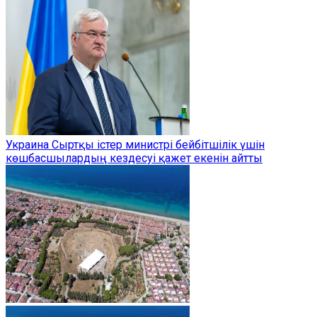
Украина Сыртқы істер министрі бейбітшілік үшін
көшбасшылардың кездесуі қажет екенін айтты