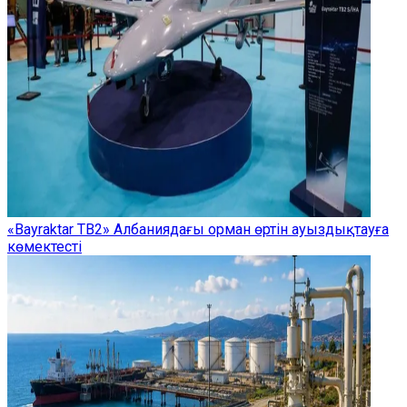
«Bayraktar TB2» Албаниядағы орман өртін ауыздықтауға
көмектесті