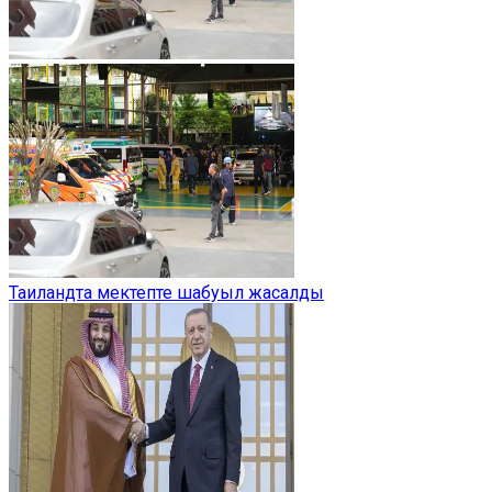
Таиландта мектепте шабуыл жасалды