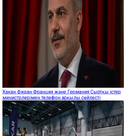
Хакан Фидан Франция және Германия Сыртқы істер
министрлерімен телефон арқылы сөйлесті