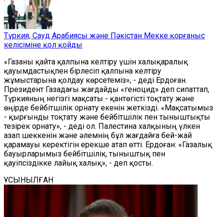
Түркия, Сауд Арабиясы және Пәкістан Мекке қорғаныс
келісіміне қол қойды
«Газаны қайта қалпына келтіру үшін халықаралық
қауымдастықпен бірлесіп қалпына келтіру
жұмыстарына қолдау көрсетеміз», - деді Ердоған.
Президент Газадағы жағдайды «геноцид» деп сипаттап,
Түркияның негізгі мақсаты - қантөгісті тоқтату және
өңірде бейбітшілік орнату екенін жеткізді. «Мақсатымыз
- қырғынды тоқтату және бейбітшілік пен тыныштықты
тезірек орнату», - деді ол. Палестина халқының үлкен
азап шеккенін және әлемнің бұл жағдайға бей-жай
қарамауы керектігін ерекше атап өтті. Ердоған: «Газалық
бауырларымыз бейбітшілік, тыныштық пен
қауіпсіздікке лайық халық», - деп қосты.
ҰСЫНЫЛҒАН