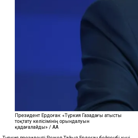
Президент Ердоған: «Түркия Газадағы атысты
тоқтату келісімінің орындалуын
қадағалайды» / AA
Түркия президенті Режеп Тайып Ердоған бейсенбі күні