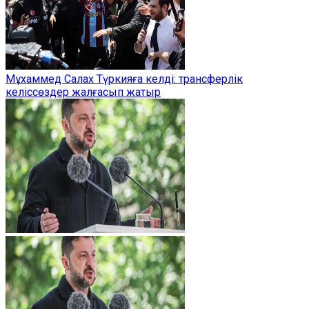
Мұхаммед Салах Түркияға келді: трансферлік
келіссөздер жалғасып жатыр