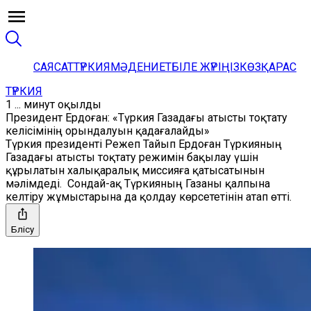
САЯСАТ
ТҮРКИЯ
МӘДЕНИЕТ
БІЛЕ ЖҮРІҢІЗ
КӨЗҚАРАС
ТҮРКИЯ
1 ... минут оқылды
Президент Ердоған: «Түркия Газадағы атысты тоқтату
келісімінің орындалуын қадағалайды»
Түркия президенті Режеп Тайып Ердоған Түркияның
Газадағы атысты тоқтату режимін бақылау үшін
құрылатын халықаралық миссияға қатысатынын
мәлімдеді. Сондай-ақ Түркияның Газаны қалпына
келтіру жұмыстарына да қолдау көрсететінін атап өтті.
Бөлісу