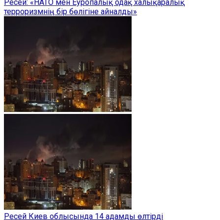
Ресей: «НАТО мен Еуропалық одақ халықаралық
терроризмнің бір бөлігіне айналды»
Ресей Киев облысында 14 адамды өлтірді