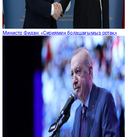
Министр Фидан: «Сириямен болашағымыз ортақ»