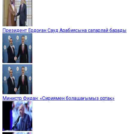
Президент Ердоған Сауд Арабиясына сапарлай барады
Министр Фидан: «Сириямен болашағымыз ортақ»