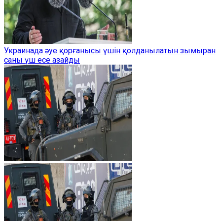
Украинада әуе қорғанысы үшін қолданылатын зымыран
саны үш есе азайды