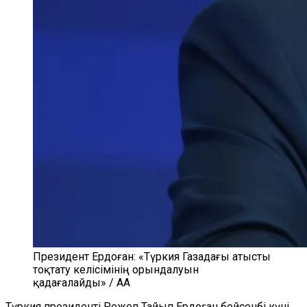
Президент Ердоған: «Түркия Газадағы атысты
тоқтату келісімінің орындалуын
қадағалайды» / AA
Түркия президенті Режеп Тайып Ердоған бейсенбі күні