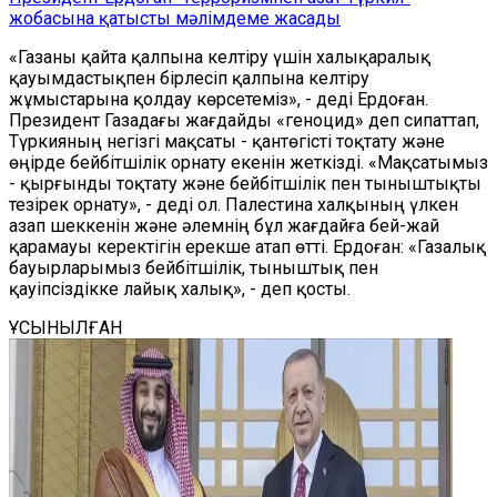
жобасына қатысты мәлімдеме жасады
«Газаны қайта қалпына келтіру үшін халықаралық
қауымдастықпен бірлесіп қалпына келтіру
жұмыстарына қолдау көрсетеміз», - деді Ердоған.
Президент Газадағы жағдайды «геноцид» деп сипаттап,
Түркияның негізгі мақсаты - қантөгісті тоқтату және
өңірде бейбітшілік орнату екенін жеткізді. «Мақсатымыз
- қырғынды тоқтату және бейбітшілік пен тыныштықты
тезірек орнату», - деді ол. Палестина халқының үлкен
азап шеккенін және әлемнің бұл жағдайға бей-жай
қарамауы керектігін ерекше атап өтті. Ердоған: «Газалық
бауырларымыз бейбітшілік, тыныштық пен
қауіпсіздікке лайық халық», - деп қосты.
ҰСЫНЫЛҒАН