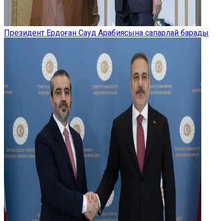
Президент Ердоған Сауд Арабиясына сапарлай барады