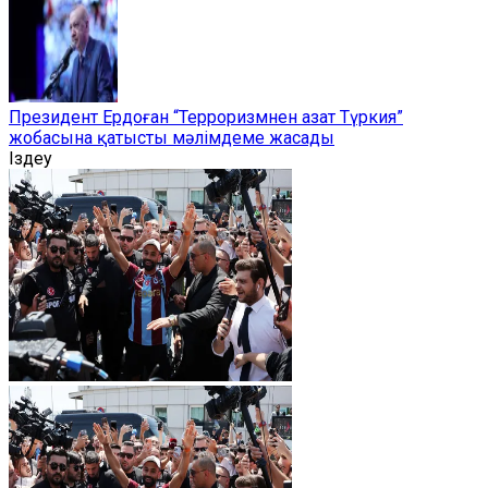
Президент Ердоған “Терроризмнен азат Түркия”
жобасына қатысты мәлімдеме жасады
Іздеу