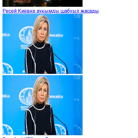
Ресей Киевке ауқымды шабуыл жасады