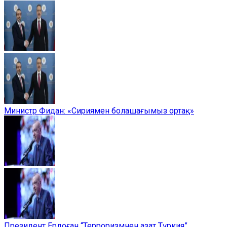
Министр Фидан: «Сириямен болашағымыз ортақ»
Президент Ердоған “Терроризмнен азат Түркия”