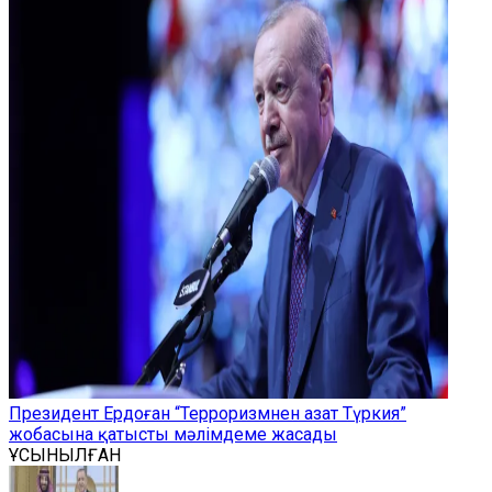
Президент Ердоған “Терроризмнен азат Түркия”
жобасына қатысты мәлімдеме жасады
ҰСЫНЫЛҒАН