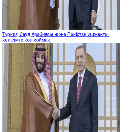
Түркия, Сауд Арабиясы және Пәкістан үшжақты
келісімге қол қоймақ