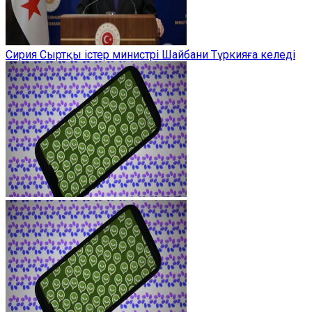
Сирия Сыртқы істер министрі Шайбани Түркияға келеді