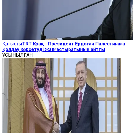
Қатысты
TRT Қазақ - Президент Ердоған Палестинаға
қолдау көрсетуді жалғастыратынын айтты
ҰСЫНЫЛҒАН