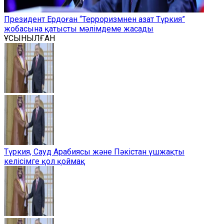
Президент Ердоған “Терроризмнен азат Түркия”
жобасына қатысты мәлімдеме жасады
ҰСЫНЫЛҒАН
Түркия, Сауд Арабиясы және Пәкістан үшжақты
келісімге қол қоймақ