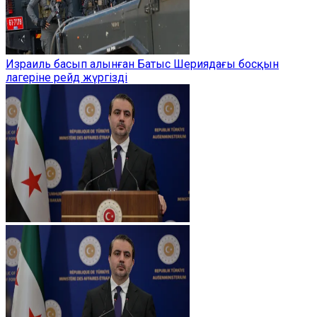
Израиль басып алынған Батыс Шериядағы босқын
лагеріне рейд жүргізді