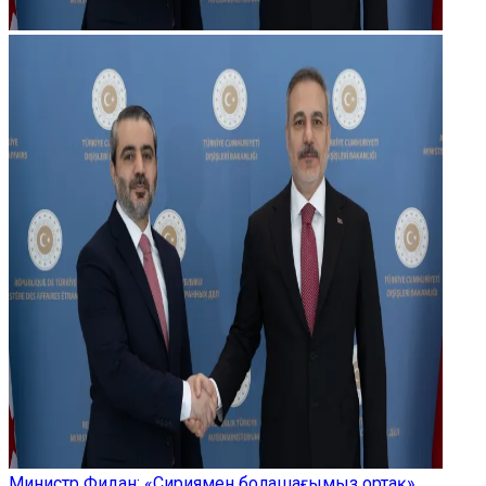
Министр Фидан: «Сириямен болашағымыз ортақ»