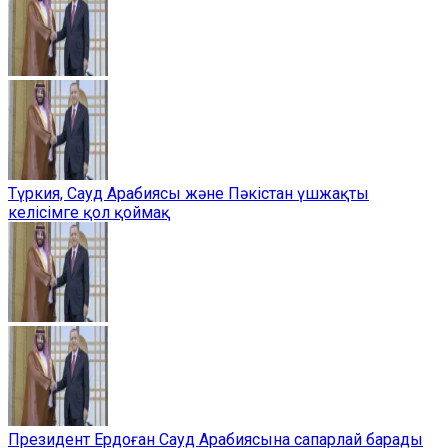
Түркия, Сауд Арабиясы және Пәкістан үшжақты
келісімге қол қоймақ
Президент Ердоған Сауд Арабиясына сапарлай барады