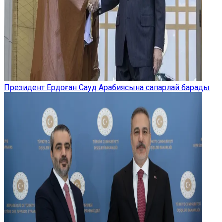
Президент Ердоған Сауд Арабиясына сапарлай барады