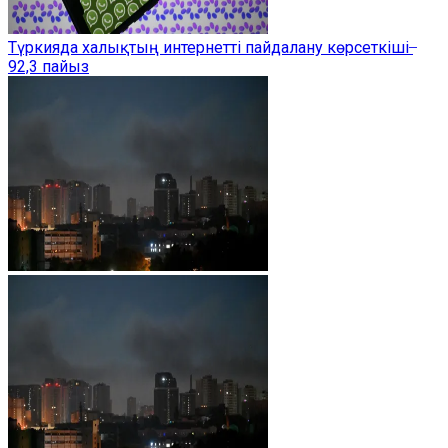
Түркияда халықтың интернетті пайдалану көрсеткіші ̶
92,3 пайыз