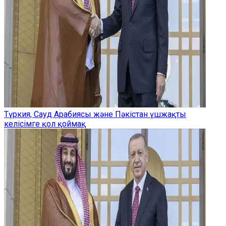
Түркия, Сауд Арабиясы және Пәкістан үшжақты
келісімге қол қоймақ