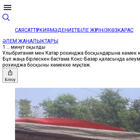
САЯСАТ
ТҮРКИЯ
МӘДЕНИЕТ
БІЛЕ ЖҮРІҢІЗ
КӨЗҚАРАС
ӘЛЕМ ЖАҢАЛЫҚТАРЫ
1 ... минут оқылды
Ұлыбритания мен Катар рохинджа босқындарына көмек к
Бұл жаңа бірлескен бастама Кокс-Базар қаласында әлеум
рохинджа босқыны көмекке мұқтаж.
Бөлісу