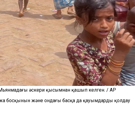
ы Мьянмадағы әскери қысымнан қашып келген. / AP
нджа босқынын және ондағы басқа да қауымдарды қолдау