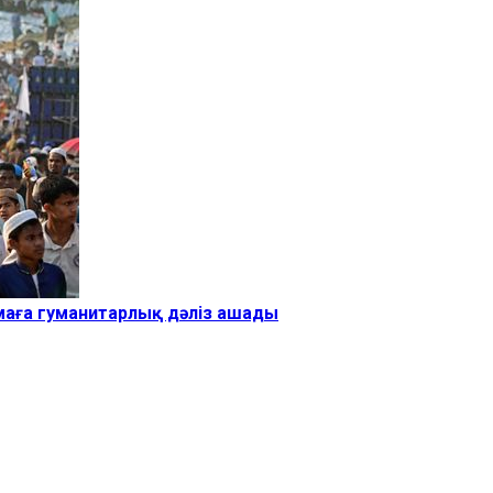
маға гуманитарлық дәліз ашады