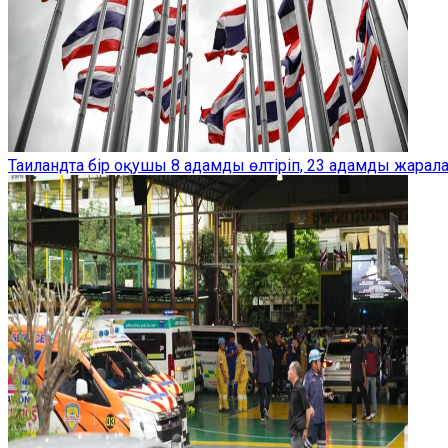
Таиландта бір оқушы 8 адамды өлтіріп, 23 адамды жарал