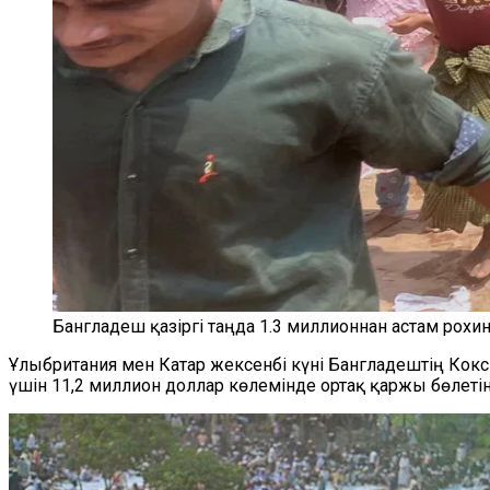
Бангладеш қазіргі таңда 1.3 миллионнан астам рох
Ұлыбритания мен Катар жексенбі күні Бангладештің Кок
үшін 11,2 миллион доллар көлемінде ортақ қаржы бөлеті