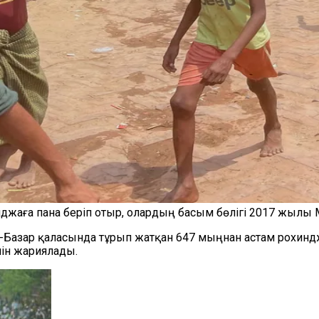
инджаға пана беріп отыр, олардың басым бөлігі 2017 жыл
с-Базар қаласында тұрып жатқан 647 мыңнан астам рохи
нін жариялады.