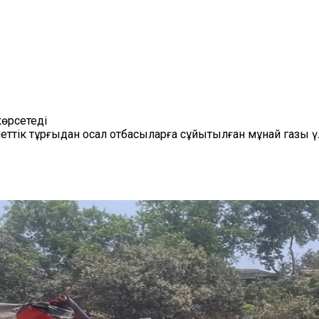
өрсетеді
еттік тұрғыдан осал отбасыларға сұйытылған мұнай газы ү