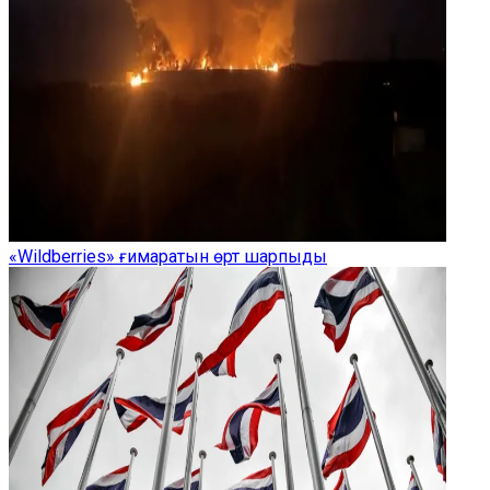
«Wildberries» ғимаратын өрт шарпыды