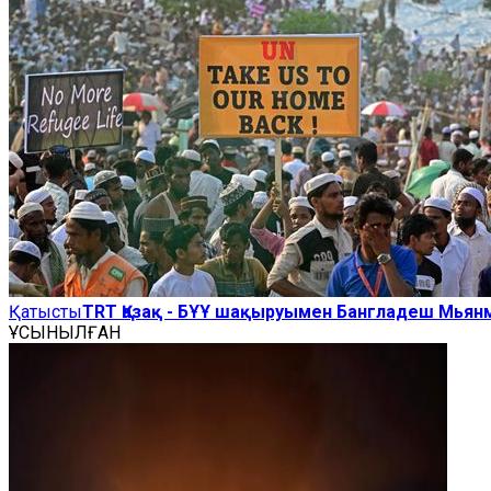
Қатысты
TRT Қазақ - БҰҰ шақыруымен Бангладеш Мьян
ҰСЫНЫЛҒАН