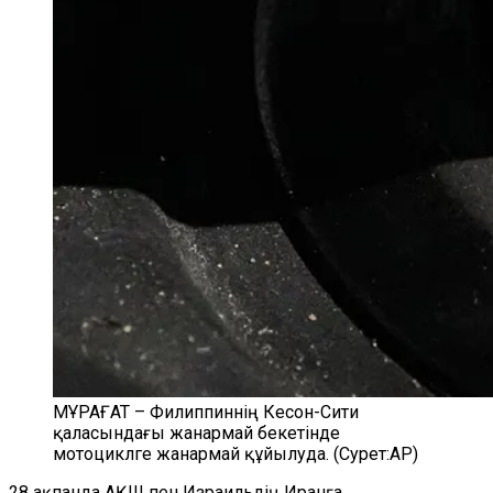
МҰРАҒАТ – Филиппиннің Кесон-Сити
қаласындағы жанармай бекетінде
мотоциклге жанармай құйылуда. (Сурет:AP)
28 ақпанда АҚШ пен Израильдің Иранға