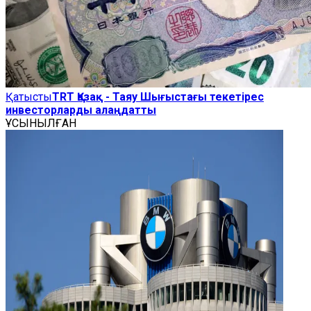
Қатысты
TRT Қазақ - Таяу Шығыстағы текетірес
инвесторларды алаңдатты
ҰСЫНЫЛҒАН