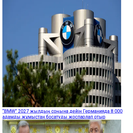
“BMW” 2027 жылдың соңына дейін Германияда 8 000
адамды жұмыстан босатуды жоспарлап отыр