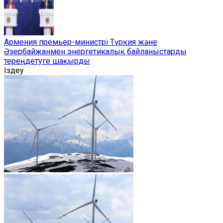
Армения премьер-министрі Түркия және
Әзербайжанмен энергетикалық байланыстарды
тереңдетуге шақырды
Іздеу