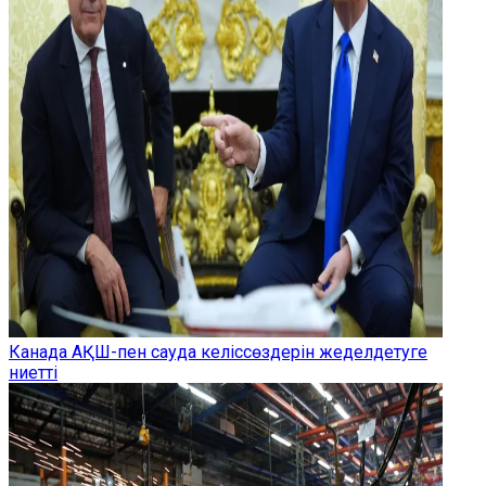
Канада АҚШ-пен сауда келіссөздерін жеделдетуге
ниетті