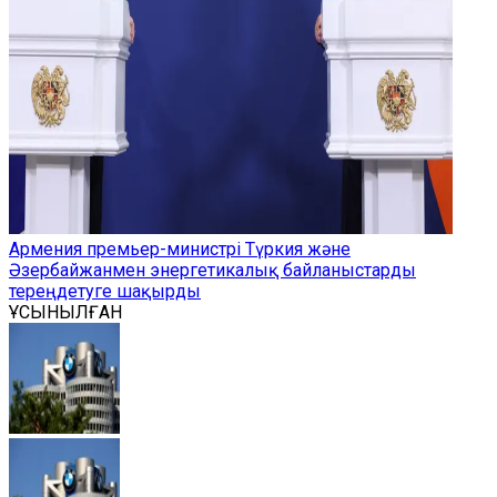
Армения премьер-министрі Түркия және
Әзербайжанмен энергетикалық байланыстарды
тереңдетуге шақырды
ҰСЫНЫЛҒАН