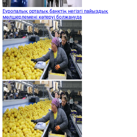
Еуропалық орталық банктің негізгі пайыздық
мөлшерлемені көтеруі болжануда