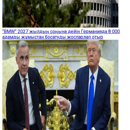
“BMW” 2027 жылдың соңына дейін Германияда 8 000
адамды жұмыстан босатуды жоспарлап отыр