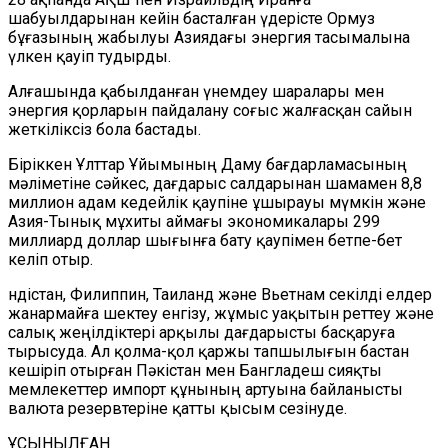
шабуылдарынан кейін басталған үдерісте Ормуз
бұғазының жабылуы Азиядағы энергия тасымалына
үлкен қауіп тудырды.
Алғашында қабылданған үнемдеу шаралары мен
энергия қорларын пайдалану соғыс
жалғасқан
сайын
жеткіліксіз бола бастады.
Біріккен Ұлттар Ұйымының Даму бағдарламасының
мәліметіне сәйкес, дағдарыс салдарынан шамамен 8,8
миллион адам кедейлік қаупіне ұшырауы мүмкін және
Азия-Тынық мұхиты аймағы экономикалары 299
миллиард доллар шығынға бату қаупімен бетпе-бет
келіп отыр.
Үндістан, Филиппин, Таиланд және Вьетнам секілді елдер
жанармайға шектеу енгізу, жұмыс уақытын реттеу және
салық жеңілдіктері арқылы дағдарысты басқаруға
тырысуда. Ал қолма-қол қаржы тапшылығын бастан
кешіріп отырған Пәкістан мен Бангладеш сияқты
мемлекеттер импорт құнының артуына байланысты
валюта резервтеріне қатты қысым сезінуде.
ҰСЫНЫЛҒАН