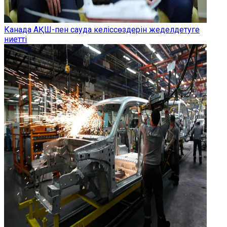
Канада АҚШ-пен сауда келіссөздерін жеделдетуге
ниетті