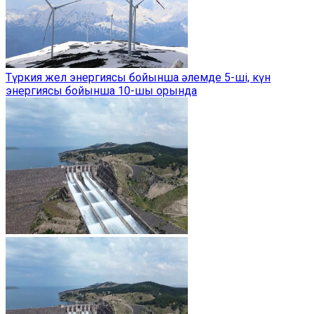
Түркия жел энергиясы бойынша әлемде 5-ші, күн
энергиясы бойынша 10-шы орында