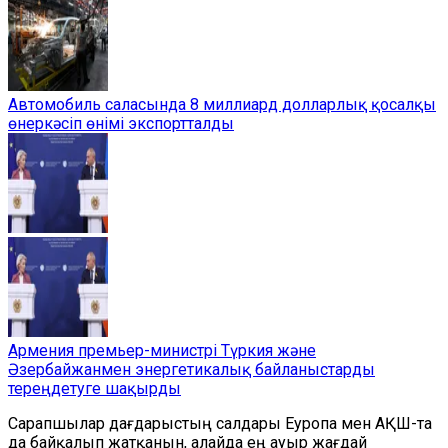
Автомобиль саласында 8 миллиард долларлық қосалқы
өнеркәсіп өнімі экспортталды
Армения премьер-министрі Түркия және
Әзербайжанмен энергетикалық байланыстарды
тереңдетуге шақырды
Сарапшылар дағдарыстың салдары Еуропа мен АҚШ-та
да байқалып жатқанын, алайда ең ауыр
жағдай