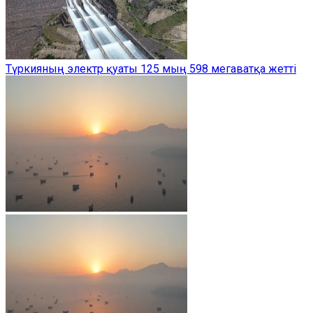
Түркияның электр қуаты 125 мың 598 мегаватқа жетті