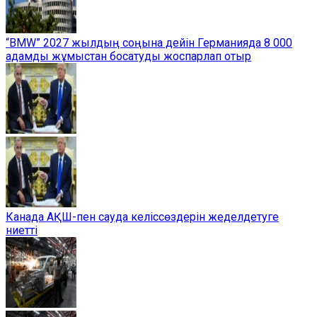
“BMW” 2027 жылдың соңына дейін Германияда 8 000
адамды жұмыстан босатуды жоспарлап отыр
Канада АҚШ-пен сауда келіссөздерін жеделдетуге
ниетті