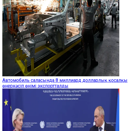
Автомобиль саласында 8 миллиард долларлық қосалқы
өнеркәсіп өнімі экспортталды