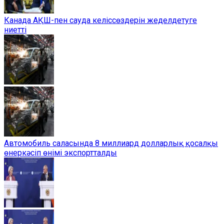
Канада АҚШ-пен сауда келіссөздерін жеделдетуге
ниетті
Автомобиль саласында 8 миллиард долларлық қосалқы
өнеркәсіп өнімі экспортталды