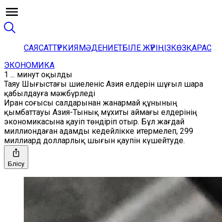
САЯСАТ
ТҮРКИЯ
МӘДЕНИЕТ
БІЛЕ ЖҮРІҢІЗ
КӨЗҚАРАС
ЭКОНОМИКА
1 ... минут оқылды
Таяу Шығыстағы шиеленіс Азия елдерін шұғыл шара
қабылдауға мәжбүрледі
Иран соғысы салдарынан жанармай құнының
қымбаттауы Азия-Тынық мұхиты аймағы елдерінің
экономикасына қауіп төндіріп отыр. Бұл жағдай
миллиондаған адамды кедейлікке итермелеп, 299
миллиард долларлық шығын қаупін күшейтуде.
Бөлісу