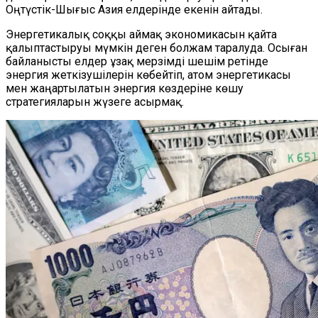
Оңтүстік-Шығыс Азия елдері
нде екенін
айтады.
Энергетикалық соққы аймақ экономикасын қайта
қалыптастыруы мүмкін деген болжам
таралуда
. Осыған
байланысты елдер ұзақ мерзімді шешім ретінде
энергия жеткізушілерін
көбейтіп
, атом энергетикасы
мен жаңартылатын энергия көздеріне көшу
стратегияларын жүзеге асыр
мақ
.