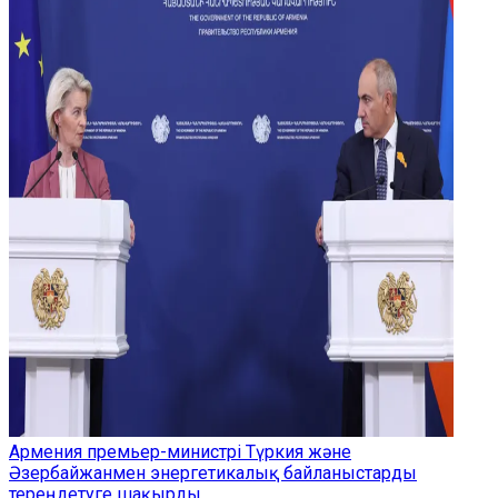
Армения премьер-министрі Түркия және
Әзербайжанмен энергетикалық байланыстарды
тереңдетуге шақырды