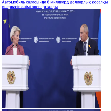
Автомобиль саласында 8 миллиард долларлық қосалқы
өнеркәсіп өнімі экспортталды