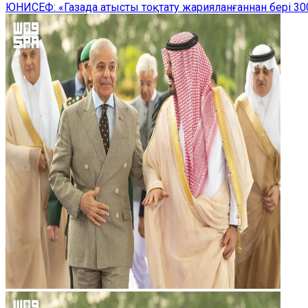
ЮНИСЕФ: «Газада атысты тоқтату жарияланғаннан бері 300