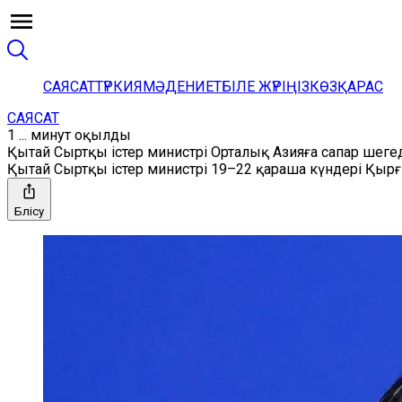
САЯСАТ
ТҮРКИЯ
МӘДЕНИЕТ
БІЛЕ ЖҮРІҢІЗ
КӨЗҚАРАС
САЯСАТ
1 ... минут оқылды
Қытай Сыртқы істер министрі Орталық Азияға сапар шеге
Қытай Сыртқы істер министрі 19–22 қараша күндері Қырғы
Бөлісу