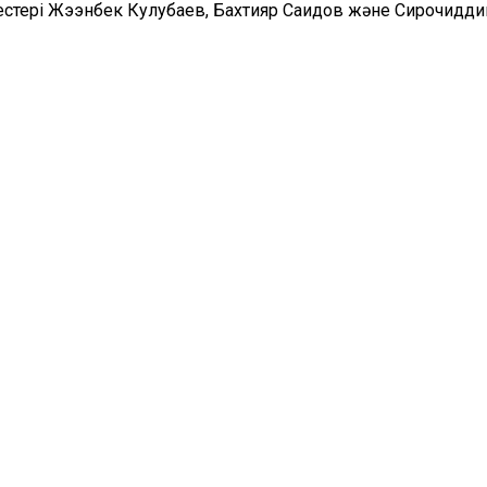
естері Жээнбек Кулубаев, Бахтияр Саидов және Сирочидд