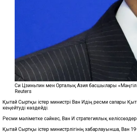
Си Цзиньпин мен Орталық Азия басшылары «Мәңгілік
Reuters
Қытай Сыртқы істер министрі Ван Идің ресми сапары Қы
кеңейтуді көздейді.
Ресми мәліметке сәйкес, Ван И стратегиялық келіссөздер
Қытай Сыртқы істер министрлігінің хабарлауынша, Ван 19