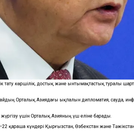
 тату көршілік, достық және ынтымақтастық туралы шартқ
тайдың Орталық Азиядағы ықпалын дипломатия, сауда, ин
 жүргізу үшін Орталық Азияның үш еліне барады.
–22 қараша күндері Қырғызстан, Өзбекстан және Тәжікстан