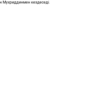
ин Мухриддинмен кездеседі.