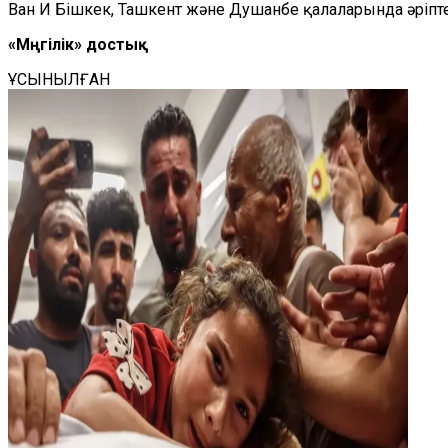
Ван И Бішкек, Ташкент және Душанбе қалаларында әріпт
«Мәңгілік» достық
ҰСЫНЫЛҒАН