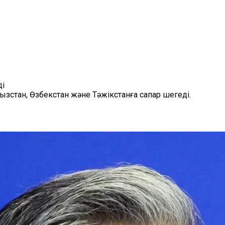
ді
зстан, Өзбекстан және Тәжікстанға сапар шегеді.