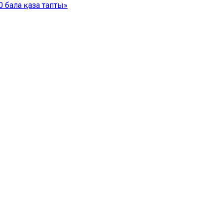
 бала қаза тапты»