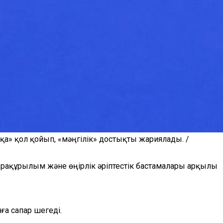
а» қол қойып, «мәңгілік» достықты жариялады. /
фрақұрылым және өңірлік әріптестік бастамалары арқылы
ға сапар шегеді.