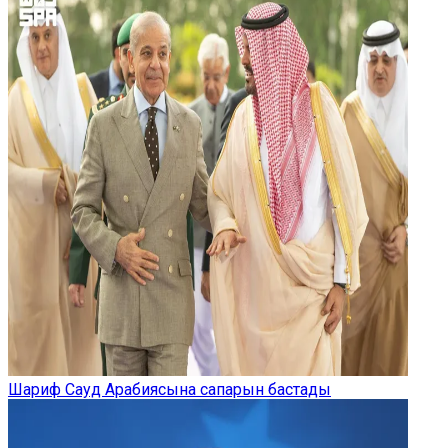
Шариф Сауд Арабиясына сапарын бастады