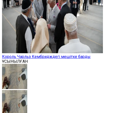
Король Чарльз Кембридждегі мешітке барды
ҰСЫНЫЛҒАН