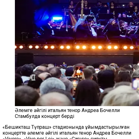
Әлемге әйгілі итальян тенор Андреа Бочелли
Стамбулда концерт берді
«Бешикташ Түпраш» стадионында ұйымдастырылған
концертте әлемге әйгілі итальян тенор Андреа Бочелли
«Vivere», «Vivo per Lei» және «Caruso» сияқты