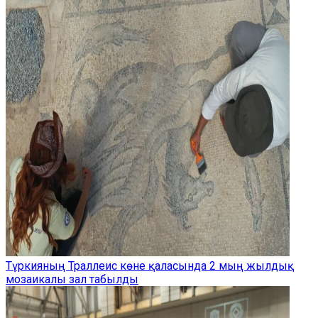
Түркияның Траллеис көне қаласында 2 мың жылдық
мозаикалы зал табылды