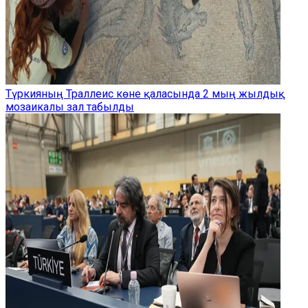
Түркияның Траллеис көне қаласында 2 мың жылдық
мозаикалы зал табылды