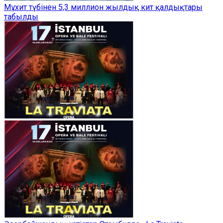
Мұхит түбінен 5,3 миллион жылдық кит қалдықтары
табылды