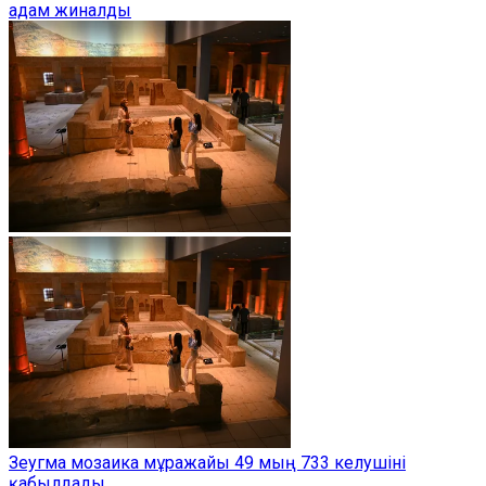
адам жиналды
Зеугма мозаика мұражайы 49 мың 733 келушіні
қабылдады