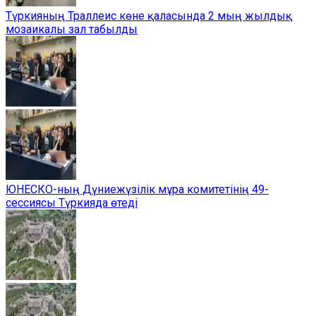
Түркияның Траллеис көне қаласында 2 мың жылдық
мозаикалы зал табылды
ЮНЕСКО-ның Дүниежүзілік мұра комитетінің 49-
сессиясы Түркияда өтеді