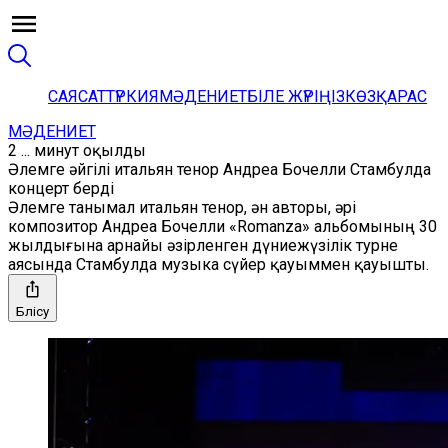
САЯСАТ
ТҮРКИЯ
МӘДЕНИЕТ
БІЛЕ ЖҮРІҢІЗ
КӨЗҚАРАС
МӘДЕНИЕТ
2 ... минут оқылды
Әлемге әйгілі итальян тенор Андреа Бочелли Стамбулда
концерт берді
Әлемге танымал итальян тенор, ән авторы, әрі
композитор Андреа Бочелли «Romanza» альбомының 30
жылдығына арнайы әзірленген дүниежүзілік турне
аясында Стамбулда музыка сүйер қауыммен қауышты.
Бөлісу