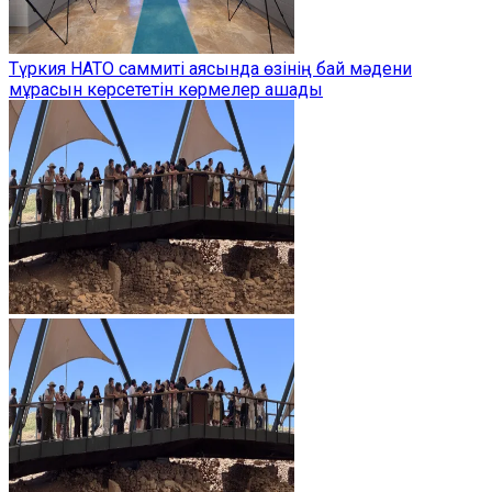
Түркия НАТО саммиті аясында өзінің бай мәдени
мұрасын көрсететін көрмелер ашады