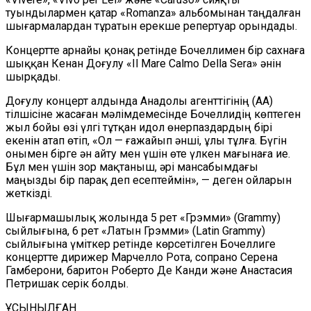
туындылармен қатар «Romanza» альбомынан таңдалған
шығармалардан тұратын ерекше репертуар орындады.
Концертте арнайы қонақ ретінде Бочеллимен бір сахнаға
шыққан Кенан Доғулу «Il Mare Calmo Della Sera» әнін
шырқады.
Доғулу концерт алдында Анадолы агенттігінің (AA)
тілшісіне жасаған мәлімдемесінде Бочеллидің көптеген
жыл бойы өзі үлгі тұтқан идол өнерпаздардың бірі
екенін атап өтіп, «Ол — ғажайып әнші, ұлы тұлға. Бүгін
онымен бірге ән айту мен үшін өте үлкен мағынаға ие.
Бұл мен үшін зор мақтаныш, әрі мансабымдағы
маңызды бір парақ деп есептеймін», — деген ойларын
жеткізді.
Шығармашылық жолында 5 рет «Грэмми» (Grammy)
сыйлығына, 6 рет «Латын Грэмми» (Latin Grammy)
сыйлығына үміткер ретінде көрсетілген Бочеллиге
концертте дирижер Марчелло Рота, сопрано Серена
Гамберони, баритон Роберто Де Канди және Анастасия
Петришак серік болды.
ҰСЫНЫЛҒАН