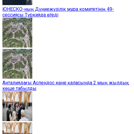
ЮНЕСКО-ның Дүниежүзілік мұра комитетінің 49-
сессиясы Түркияда өтеді
Анталиядағы Аспендос көне қаласында 2 мың жылдық
көше табылды