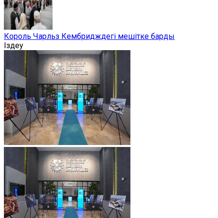
Король Чарльз Кембридждегі мешітке барды
Іздеу