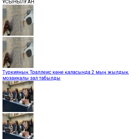
ҰСЫНЫЛҒАН
Түркияның Траллеис көне қаласында 2 мың жылдық
мозаикалы зал табылды