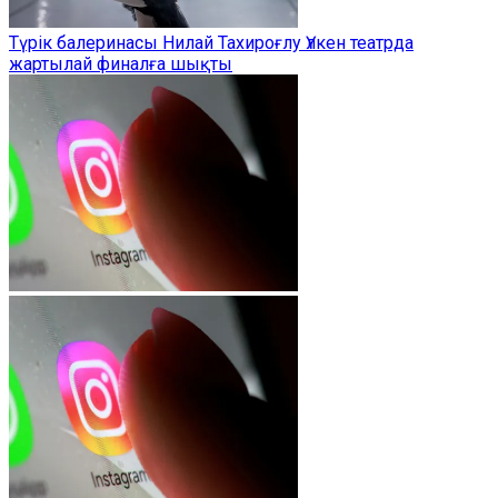
Түрік балеринасы Нилай Тахироғлу Үлкен театрда
жартылай финалға шықты