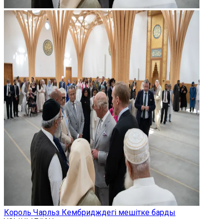
Король Чарльз Кембридждегі мешітке барды