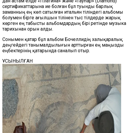
дан астам елде «Платина» және «Гауһар» (Diamond)
сертификаттарына ие болған бұл туынды барлық
заманның ең көп сатылған итальян тіліндегі альбомы
болумен бірге ағылшын тілінен тыс тілдерде жарық
көрген ең табысты альбомдардың бірі ретінде музыка
тарихынан орын алды.
Сонымен қатар бұл альбом Бочеллидің халықаралық
деңгейдегі танымалдылығын арттырған ең маңызды
еңбектерінің қатарында саналып отыр.
ҰСЫНЫЛҒАН