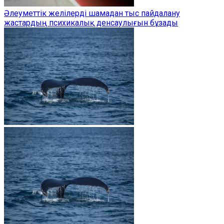
Әлеуметтік желілерді шамадан тыс пайдалану
жастардың психикалық денсаулығын бұзады