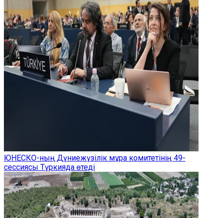
ЮНЕСКО-ның Дүниежүзілік мұра комитетінің 49-
сессиясы Түркияда өтеді