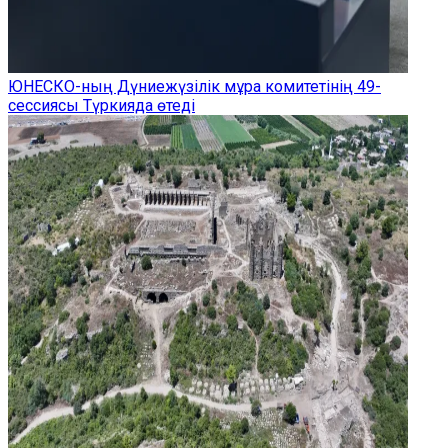
ЮНЕСКО-ның Дүниежүзілік мұра комитетінің 49-
сессиясы Түркияда өтеді