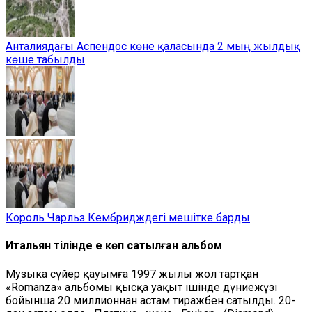
Анталиядағы Аспендос көне қаласында 2 мың жылдық
көше табылды
Король Чарльз Кембридждегі мешітке барды
Итальян тілінде ең көп сатылған альбом
Музыка сүйер қауымға 1997 жылы жол тартқан
«Romanza» альбомы қысқа уақыт ішінде дүниежүзі
бойынша 20 миллионнан астам тиражбен сатылды. 20-