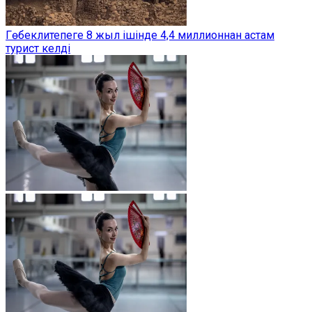
Гөбеклитепеге 8 жыл ішінде 4,4 миллионнан астам
турист келді