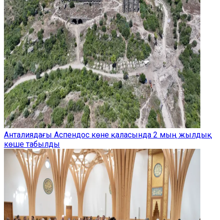
Анталиядағы Аспендос көне қаласында 2 мың жылдық
көше табылды