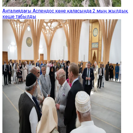
Анталиядағы Аспендос көне қаласында 2 мың жылдық
көше табылды