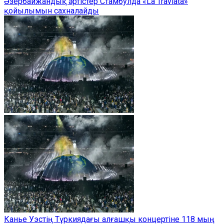
Әзербайжандық әртістер Стамбулда «La Traviata»
қойылымын сахналайды
Канье Уэстің Түркиядағы алғашқы концертіне 118 мың