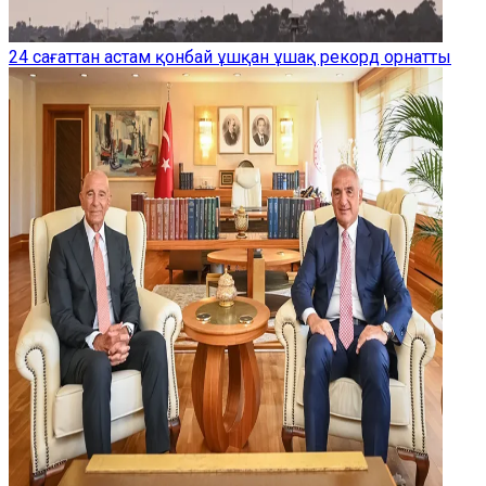
24 сағаттан астам қонбай ұшқан ұшақ рекорд орнатты