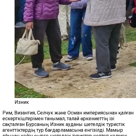
Изник
Рим, Византия, Селчук және Осман империясынан қалған
ескерткіштерімен танымал, талай өркениеттің ізі
сақталған Бурсаның Изник ауданы шетелдік туристік
агенттіктердің тур бағдарламасына енгізілді. Мамыр
айынан кейін өңірге шетелдік туристер көптеп келмек.