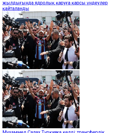
жылдығында ядролық қаруға қарсы үндеулер
қайталанды
Мұхаммед Салах Түркияға келді: трансферлік