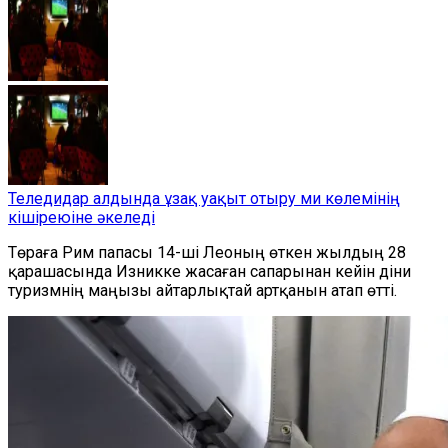
Теледидар алдында ұзақ уақыт отыру ми көлемінің
кішіреюіне әкеледі
Төраға Рим папасы 14-ші Леоның өткен жылдың 28
қарашасында Изникке жасаған сапарынан кейін діни
туризмнің маңызы айтарлықтай артқанын атап өтті.