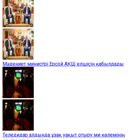
Мәдениет министрі Ерсой АҚШ елшісін қабылдады
Теледидар алдында ұзақ уақыт отыру ми көлемінің