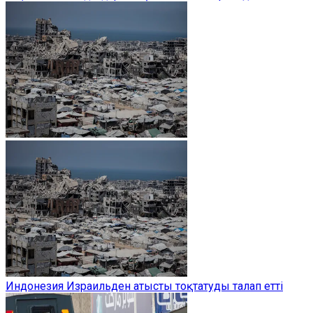
Индонезия Израильден атысты тоқтатуды талап етті