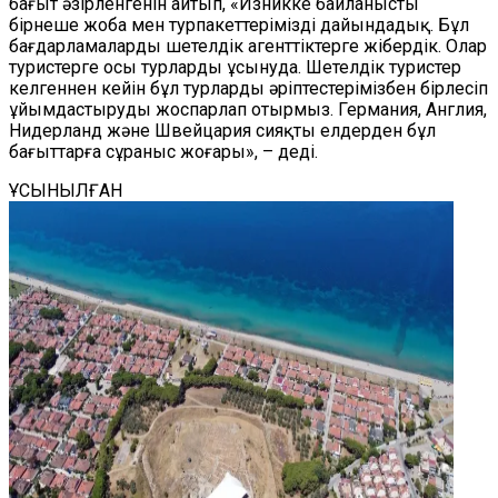
бағыт әзірленгенін айтып, «Изникке байланысты
бірнеше жоба мен турпакеттерімізді дайындадық. Бұл
бағдарламаларды шетелдік агенттіктерге жібердік. Олар
туристерге осы турларды ұсынуда. Шетелдік туристер
келгеннен кейін бұл турларды әріптестерімізбен бірлесіп
ұйымдастыруды жоспарлап отырмыз. Германия, Англия,
Нидерланд және Швейцария сияқты елдерден бұл
бағыттарға сұраныс жоғары», – деді.
ҰСЫНЫЛҒАН