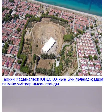
Тарихи Кадыкалеси ЮНЕСКО-ның Бүкіләлемдік мұра
тізіміне үміткер нысан атанды