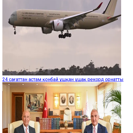
24 сағаттан астам қонбай ұшқан ұшақ рекорд орнатты