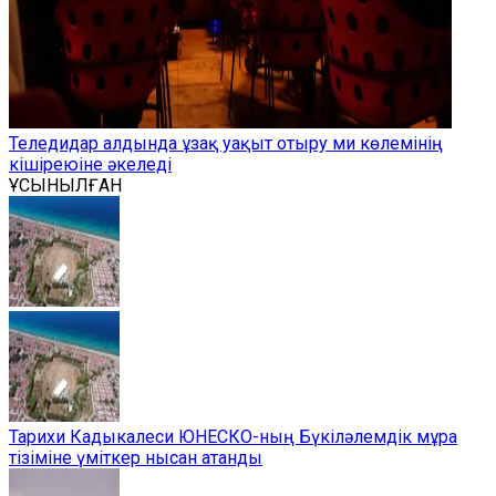
Теледидар алдында ұзақ уақыт отыру ми көлемінің
кішіреюіне әкеледі
ҰСЫНЫЛҒАН
Тарихи Кадыкалеси ЮНЕСКО-ның Бүкіләлемдік мұра
тізіміне үміткер нысан атанды