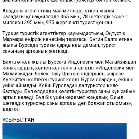
Анадолы агенттігінің мәліметінше, өткен жылы
қаладағы қонақүйлерде 365 мың 78 шетелдік және 1
миллион 395 мың 975 жергілікті турист қонған.
Түркия туристік агенттіктер қауымдастығы, Оңтүстік
Мармара өңірлік кеңесінің төрағасы Энгин Балта өткен
жылы Бурсада туризм қарқынды дамып, турист
санының артқанын жеткізді.
Балта өткен жылы Бурсаға Индонезия мен Малайзиядан
қонақтардың көптеп келгенін атап өтіп, «Индонезия мен
Малайзиядан бөлек, Таяу Шығыс елдерінен, әсіресе
Кувейттен көптеген турист келді. Бурса олардың екінші
үйіне айналды. Кейін Еуропадан да туристер келе
бастады. Бұл елдерден келетін туристер саны күн сайын
артып келеді. Бұл біз үшін керемет жаңалық. Биыл
шетелдік туристер саны артады деп болжап отырмыз», –
деді ол.
ҰСЫНЫЛҒАН