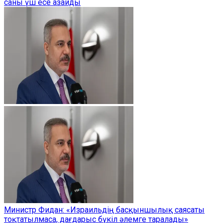
саны үш есе азайды
Министр Фидан: «Израильдің басқыншылық саясаты
тоқтатылмаса, дағдарыс бүкіл әлемге таралады»