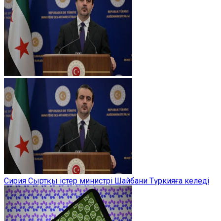
Сирия Сыртқы істер министрі Шайбани Түркияға келеді