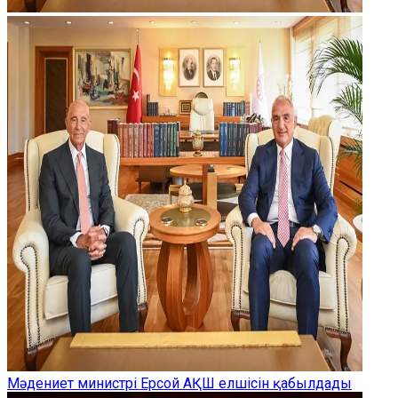
Мәдениет министрі Ерсой АҚШ елшісін қабылдады