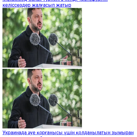
келіссөздер жалғасып жатыр
Украинада әуе қорғанысы үшін қолданылатын зымыран