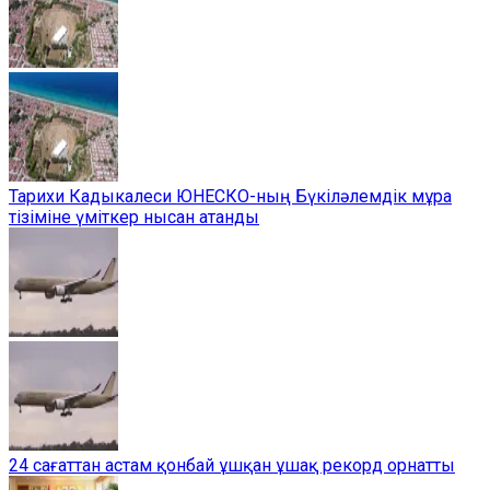
Тарихи Кадыкалеси ЮНЕСКО-ның Бүкіләлемдік мұра
тізіміне үміткер нысан атанды
24 сағаттан астам қонбай ұшқан ұшақ рекорд орнатты