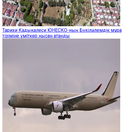
Тарихи Кадыкалеси ЮНЕСКО-ның Бүкіләлемдік мұра
тізіміне үміткер нысан атанды