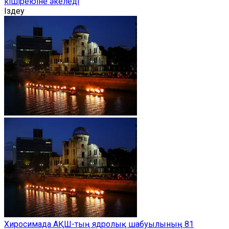
кішіреюіне әкеледі
Іздеу
Хиросимада АҚШ-тың ядролық шабуылының 81