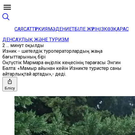
САЯСАТ
ТҮРКИЯ
МӘДЕНИЕТ
БІЛЕ ЖҮРІҢІЗ
КӨЗҚАРАС
ДЕНСАУЛЫҚ ЖӘНЕ ТУРИЗМ
2 ... минут оқылды
Изник ̶ шетелдік туроператорлардың жаңа
бағыттарының бірі
Оңтүстік Мармара өңірлік кеңесінің төрағасы Энгин
Балта: «Мамыр айынан кейін Изникте туристер саны
айтарлықтай артады»,- деді.
Бөлісу