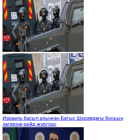
Израиль басып алынған Батыс Шериядағы босқын
лагеріне рейд жүргізді