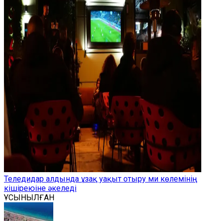
Теледидар алдында ұзақ уақыт отыру ми көлемінің
кішіреюіне әкеледі
ҰСЫНЫЛҒАН