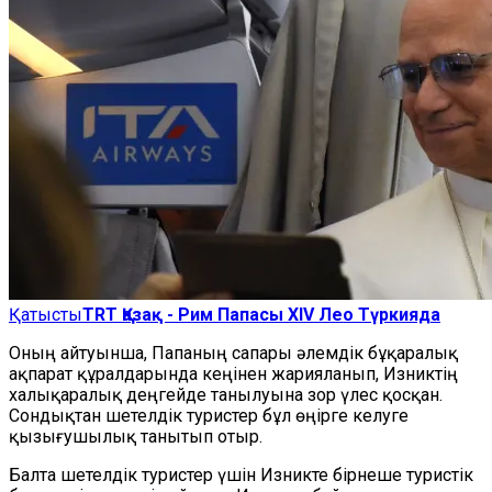
Қатысты
TRT Қазақ - Рим Папасы XIV Лео Түркияда
Оның айтуынша, Папаның сапары әлемдік бұқаралық
ақпарат құралдарында кеңінен жарияланып, Изниктің
халықаралық деңгейде танылуына зор үлес қосқан.
Сондықтан шетелдік туристер бұл өңірге келуге
қызығушылық танытып отыр.
Балта шетелдік туристер үшін Изникте бірнеше туристік