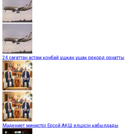
24 сағаттан астам қонбай ұшқан ұшақ рекорд орнатты
Мәдениет министрі Ерсой АҚШ елшісін қабылдады