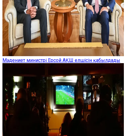
Мәдениет министрі Ерсой АҚШ елшісін қабылдады