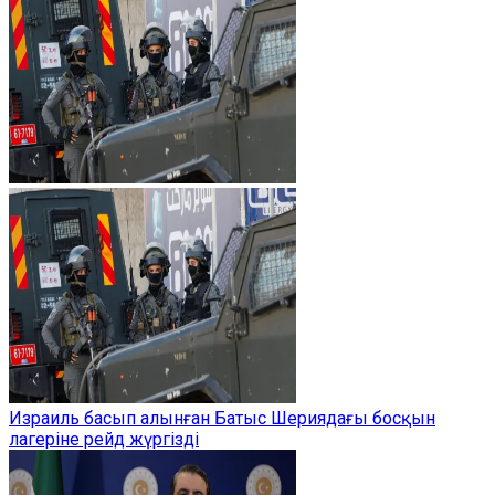
Израиль басып алынған Батыс Шериядағы босқын
лагеріне рейд жүргізді