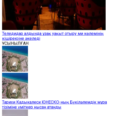
Теледидар алдында ұзақ уақыт отыру ми көлемінің
кішіреюіне әкеледі
ҰСЫНЫЛҒАН
Тарихи Кадыкалеси ЮНЕСКО-ның Бүкіләлемдік мұра
тізіміне үміткер нысан атанды