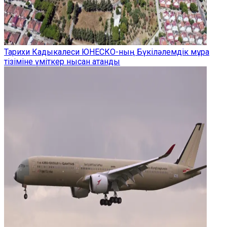
Тарихи Кадыкалеси ЮНЕСКО-ның Бүкіләлемдік мұра
тізіміне үміткер нысан атанды