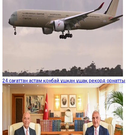
24 сағаттан астам қонбай ұшқан ұшақ рекорд орнатты