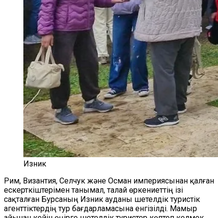
Изник
Рим, Византия, Селчук және Осман империясынан қалған
ескерткіштерімен танымал, талай өркениеттің ізі
сақталған Бурсаның Изник ауданы шетелдік туристік
агенттіктердің тур бағдарламасына енгізілді. Мамыр
айынан кейін өңірге шетелдік туристер көптеп келмек.