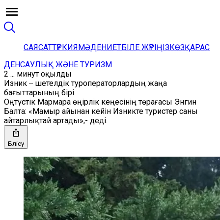
САЯСАТ
ТҮРКИЯ
МӘДЕНИЕТ
БІЛЕ ЖҮРІҢІЗ
КӨЗҚАРАС
ДЕНСАУЛЫҚ ЖӘНЕ ТУРИЗМ
2 ... минут оқылды
Изник ̶ шетелдік туроператорлардың жаңа
бағыттарының бірі
Оңтүстік Мармара өңірлік кеңесінің төрағасы Энгин
Балта: «Мамыр айынан кейін Изникте туристер саны
айтарлықтай артады»,- деді.
Бөлісу