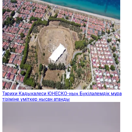
Тарихи Кадыкалеси ЮНЕСКО-ның Бүкіләлемдік мұра
тізіміне үміткер нысан атанды