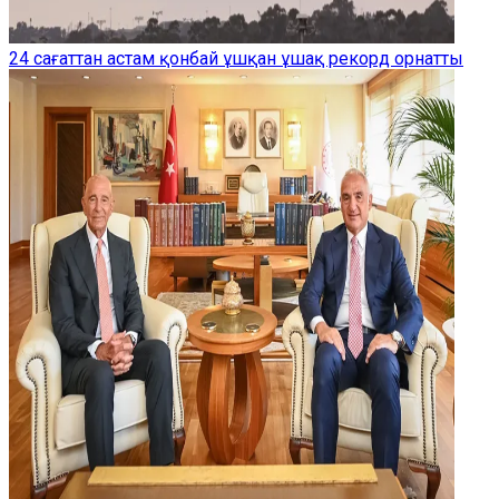
24 сағаттан астам қонбай ұшқан ұшақ рекорд орнатты