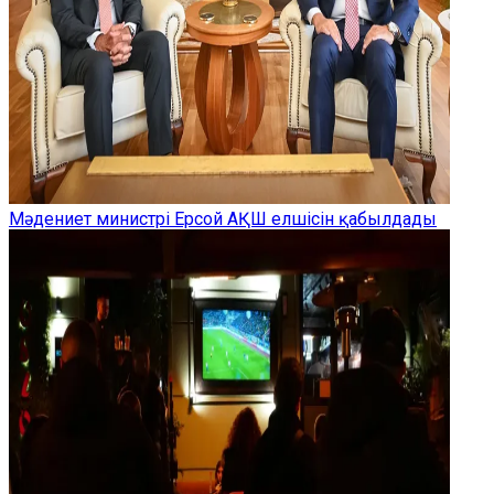
Мәдениет министрі Ерсой АҚШ елшісін қабылдады