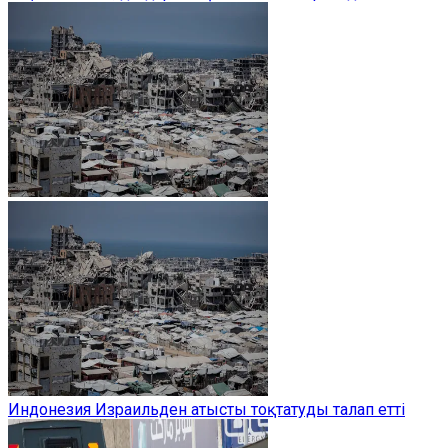
Индонезия Израильден атысты тоқтатуды талап етті