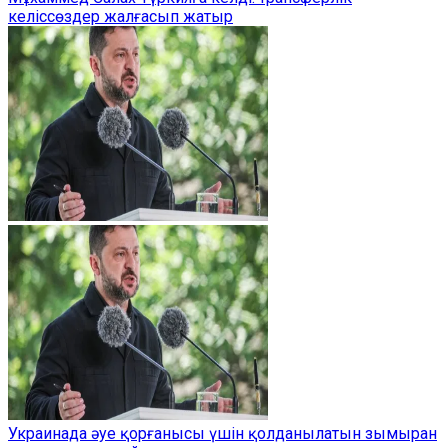
келіссөздер жалғасып жатыр
Украинада әуе қорғанысы үшін қолданылатын зымыран