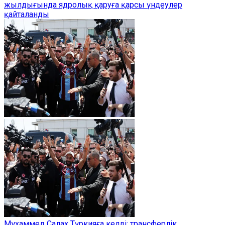
жылдығында ядролық қаруға қарсы үндеулер
қайталанды
Мұхаммед Салах Түркияға келді: трансферлік