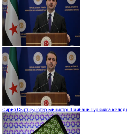
Сирия Сыртқы істер министрі Шайбани Түркияға келеді