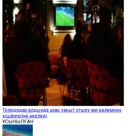
Теледидар алдында ұзақ уақыт отыру ми көлемінің
кішіреюіне әкеледі
ҰСЫНЫЛҒАН