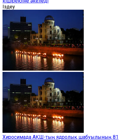
кішіреюіне әкеледі
Іздеу
Хиросимада АҚШ-тың ядролық шабуылының 81