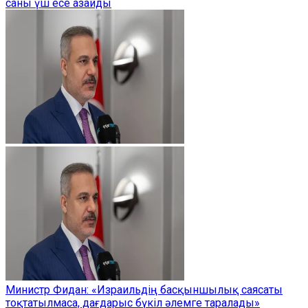
саны үш есе азайды
Министр Фидан: «Израильдің басқыншылық саясаты
тоқтатылмаса, дағдарыс бүкіл әлемге таралады»