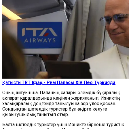
Қатысты
TRT Қазақ - Рим Папасы XIV Лео Түркияда
Оның айтуынша, Папаның сапары әлемдік бұқаралық
ақпарат құралдарында кеңінен жарияланып, Изниктің
халықаралық деңгейде танылуына зор үлес қосқан.
Сондықтан шетелдік туристер бұл өңірге келуге
қызығушылық танытып отыр.
Балта шетелдік туристер үшін Изникте бірнеше туристік