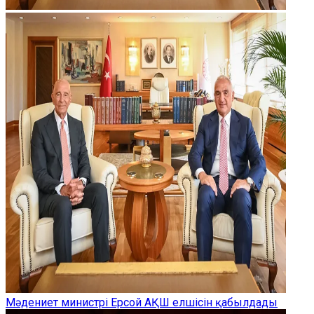
Мәдениет министрі Ерсой АҚШ елшісін қабылдады