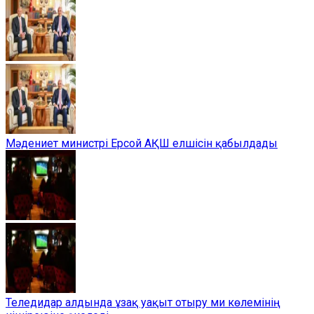
Мәдениет министрі Ерсой АҚШ елшісін қабылдады
Теледидар алдында ұзақ уақыт отыру ми көлемінің