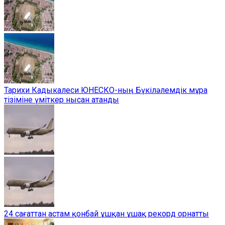
Тарихи Кадыкалеси ЮНЕСКО-ның Бүкіләлемдік мұра
тізіміне үміткер нысан атанды
24 сағаттан астам қонбай ұшқан ұшақ рекорд орнатты