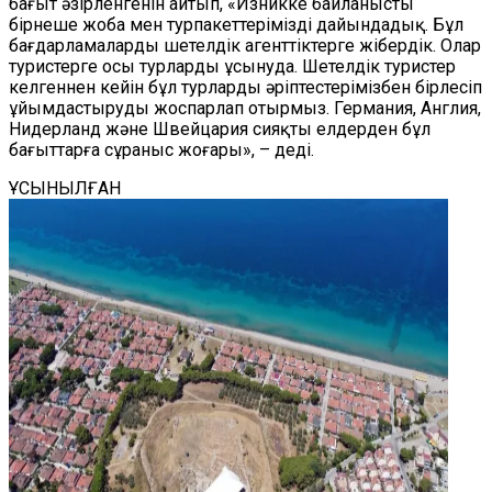
бағыт әзірленгенін айтып, «Изникке байланысты
бірнеше жоба мен турпакеттерімізді дайындадық. Бұл
бағдарламаларды шетелдік агенттіктерге жібердік. Олар
туристерге осы турларды ұсынуда. Шетелдік туристер
келгеннен кейін бұл турларды әріптестерімізбен бірлесіп
ұйымдастыруды жоспарлап отырмыз. Германия, Англия,
Нидерланд және Швейцария сияқты елдерден бұл
бағыттарға сұраныс жоғары», – деді.
ҰСЫНЫЛҒАН