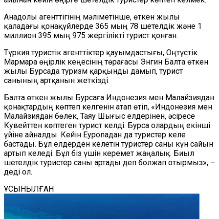
Анадолы агенттігінің мәліметінше, өткен жылы
қаладағы қонақүйлерде 365 мың 78 шетелдік және 1
миллион 395 мың 975 жергілікті турист қонған.
Түркия туристік агенттіктер қауымдастығы, Оңтүстік
Мармара өңірлік кеңесінің төрағасы Энгин Балта өткен
жылы Бурсада туризм қарқынды дамып, турист
санының артқанын жеткізді.
Балта өткен жылы Бурсаға Индонезия мен Малайзиядан
қонақтардың көптеп келгенін атап өтіп, «Индонезия мен
Малайзиядан бөлек, Таяу Шығыс елдерінен, әсіресе
Кувейттен көптеген турист келді. Бурса олардың екінші
үйіне айналды. Кейін Еуропадан да туристер келе
бастады. Бұл елдерден келетін туристер саны күн сайын
артып келеді. Бұл біз үшін керемет жаңалық. Биыл
шетелдік туристер саны артады деп болжап отырмыз», –
деді ол.
ҰСЫНЫЛҒАН