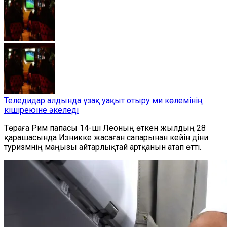
Теледидар алдында ұзақ уақыт отыру ми көлемінің
кішіреюіне әкеледі
Төраға Рим папасы 14-ші Леоның өткен жылдың 28
қарашасында Изникке жасаған сапарынан кейін діни
туризмнің маңызы айтарлықтай артқанын атап өтті.