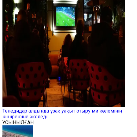
Теледидар алдында ұзақ уақыт отыру ми көлемінің
кішіреюіне әкеледі
ҰСЫНЫЛҒАН