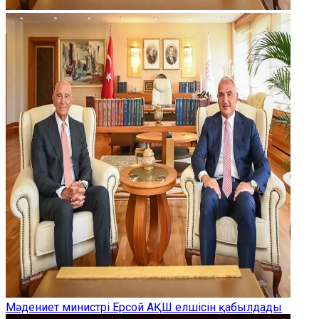
Мәдениет министрі Ерсой АҚШ елшісін қабылдады