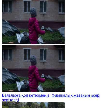
Балаларға қол көтермеңіз! Физикалық жазаның әсері
зерттелді