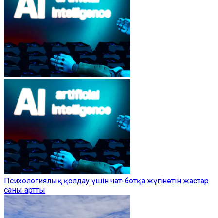
Психологиялық қолдау үшін чат-ботқа жүгінетін жастар
саны артты