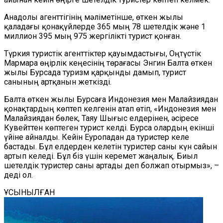
Анадолы агенттігінің мәліметінше, өткен жылы
қаладағы қонақүйлерде 365 мың 78 шетелдік және 1
миллион 395 мың 975 жергілікті турист қонған.
Түркия туристік агенттіктер қауымдастығы, Оңтүстік
Мармара өңірлік кеңесінің төрағасы Энгин Балта өткен
жылы Бурсада туризм қарқынды дамып, турист
санының артқанын жеткізді.
Балта өткен жылы Бурсаға Индонезия мен Малайзиядан
қонақтардың көптеп келгенін атап өтіп, «Индонезия мен
Малайзиядан бөлек, Таяу Шығыс елдерінен, әсіресе
Кувейттен көптеген турист келді. Бурса олардың екінші
үйіне айналды. Кейін Еуропадан да туристер келе
бастады. Бұл елдерден келетін туристер саны күн сайын
артып келеді. Бұл біз үшін керемет жаңалық. Биыл
шетелдік туристер саны артады деп болжап отырмыз», –
деді ол.
ҰСЫНЫЛҒАН