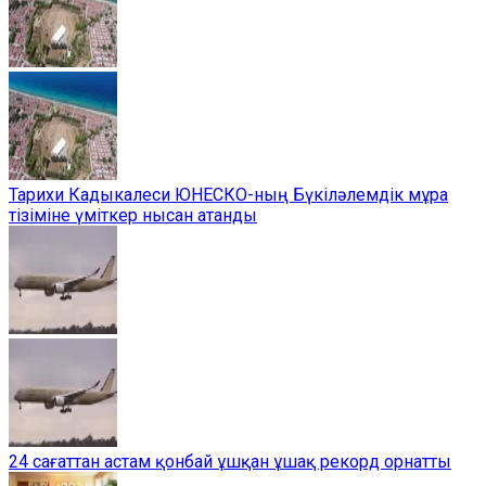
Тарихи Кадыкалеси ЮНЕСКО-ның Бүкіләлемдік мұра
тізіміне үміткер нысан атанды
24 сағаттан астам қонбай ұшқан ұшақ рекорд орнатты