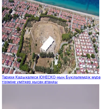
Тарихи Кадыкалеси ЮНЕСКО-ның Бүкіләлемдік мұра
тізіміне үміткер нысан атанды