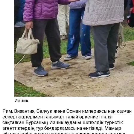
Изник
Рим, Византия, Селчук және Осман империясынан қалған
ескерткіштерімен танымал, талай өркениеттің ізі
сақталған Бурсаның Изник ауданы шетелдік туристік
агенттіктердің тур бағдарламасына енгізілді. Мамыр
айынан кейін өңірге шетелдік туристер көптеп келмек.