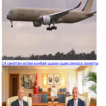
24 сағаттан астам қонбай ұшқан ұшақ рекорд орнатты