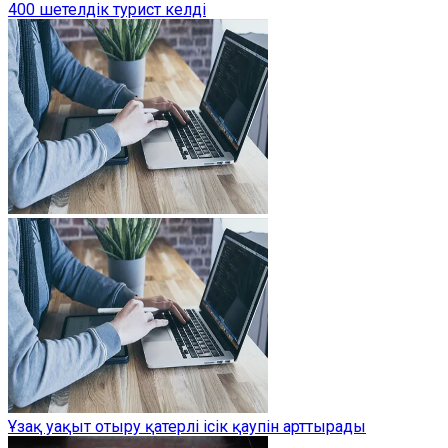
400 шетелдік турист келді
Ұзақ уақыт отыру қатерлі ісік қаупін арттырады