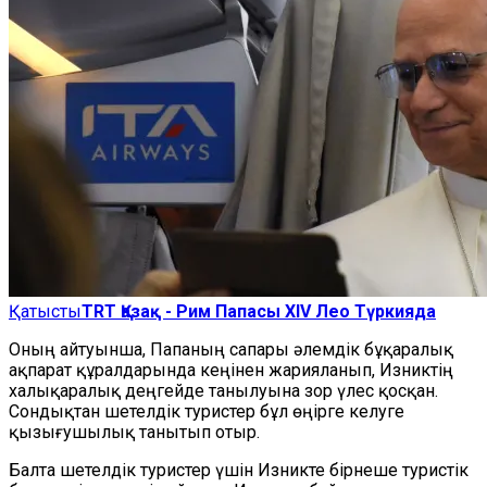
Қатысты
TRT Қазақ - Рим Папасы XIV Лео Түркияда
Оның айтуынша, Папаның сапары әлемдік бұқаралық
ақпарат құралдарында кеңінен жарияланып, Изниктің
халықаралық деңгейде танылуына зор үлес қосқан.
Сондықтан шетелдік туристер бұл өңірге келуге
қызығушылық танытып отыр.
Балта шетелдік туристер үшін Изникте бірнеше туристік