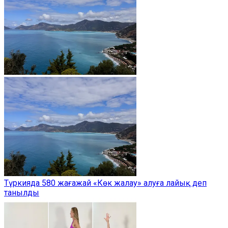
Түркияда 580 жағажай «Көк жалау» алуға лайық деп
танылды