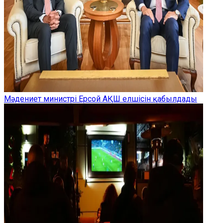
Мәдениет министрі Ерсой АҚШ елшісін қабылдады