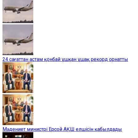
24 сағаттан астам қонбай ұшқан ұшақ рекорд орнатты
Мәдениет министрі Ерсой АҚШ елшісін қабылдады