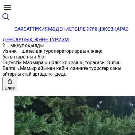
САЯСАТ
ТҮРКИЯ
МӘДЕНИЕТ
БІЛЕ ЖҮРІҢІЗ
КӨЗҚАРАС
ДЕНСАУЛЫҚ ЖӘНЕ ТУРИЗМ
2 ... минут оқылды
Изник ̶ шетелдік туроператорлардың жаңа
бағыттарының бірі
Оңтүстік Мармара өңірлік кеңесінің төрағасы Энгин
Балта: «Мамыр айынан кейін Изникте туристер саны
айтарлықтай артады»,- деді.
Бөлісу