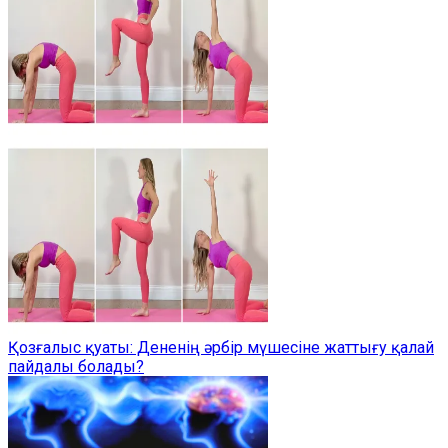
Қозғалыс қуаты: Дененің әрбір мүшесіне жаттығу қалай
пайдалы болады?