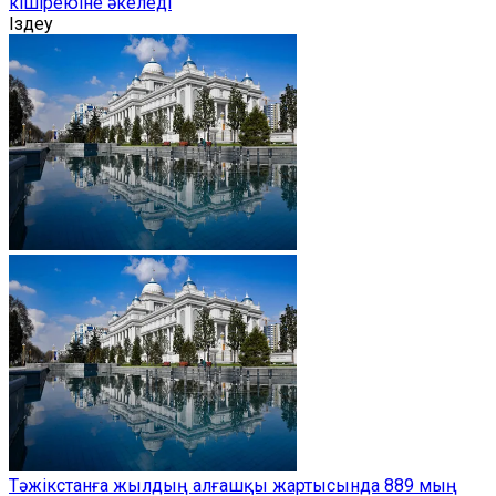
кішіреюіне әкеледі
Іздеу
Тәжікстанға жылдың алғашқы жартысында 889 мың