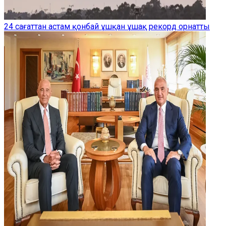
24 сағаттан астам қонбай ұшқан ұшақ рекорд орнатты