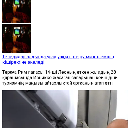
Теледидар алдында ұзақ уақыт отыру ми көлемінің
кішіреюіне әкеледі
Төраға Рим папасы 14-ші Леоның өткен жылдың 28
қарашасында Изникке жасаған сапарынан кейін діни
туризмнің маңызы айтарлықтай артқанын атап өтті.