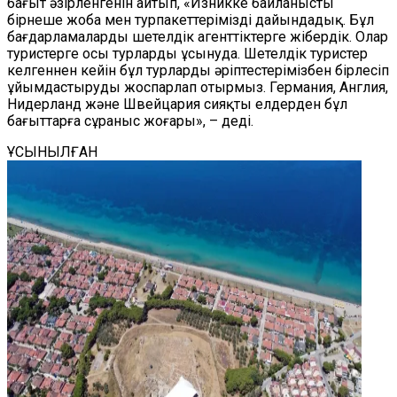
бағыт әзірленгенін айтып, «Изникке байланысты
бірнеше жоба мен турпакеттерімізді дайындадық. Бұл
бағдарламаларды шетелдік агенттіктерге жібердік. Олар
туристерге осы турларды ұсынуда. Шетелдік туристер
келгеннен кейін бұл турларды әріптестерімізбен бірлесіп
ұйымдастыруды жоспарлап отырмыз. Германия, Англия,
Нидерланд және Швейцария сияқты елдерден бұл
бағыттарға сұраныс жоғары», – деді.
ҰСЫНЫЛҒАН