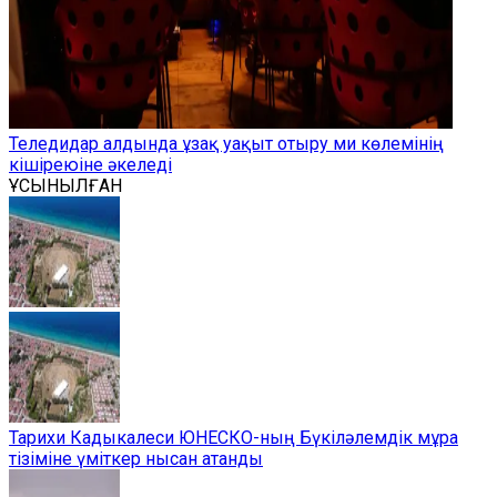
Теледидар алдында ұзақ уақыт отыру ми көлемінің
кішіреюіне әкеледі
ҰСЫНЫЛҒАН
Тарихи Кадыкалеси ЮНЕСКО-ның Бүкіләлемдік мұра
тізіміне үміткер нысан атанды