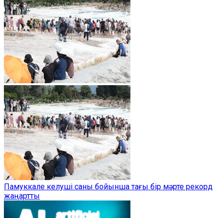
Памуккале келуші саны бойынша тағы бір мәрте рекорд
жаңартты