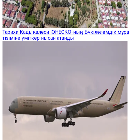
Тарихи Кадыкалеси ЮНЕСКО-ның Бүкіләлемдік мұра
тізіміне үміткер нысан атанды