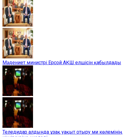
Мәдениет министрі Ерсой АҚШ елшісін қабылдады
Теледидар алдында ұзақ уақыт отыру ми көлемінің