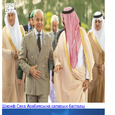
Шариф Сауд Арабиясына сапарын бастады