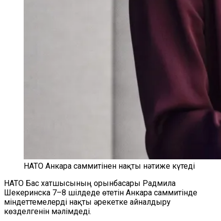
НАТО Анкара саммитінен нақты нәтиже күтеді
НАТО Бас хатшысының орынбасары Радмила
Шекеринска 7–8 шілдеде өтетін Анкара саммитінде
міндеттемелерді нақты әрекетке айналдыру
көзделгенін мәлімдеді.