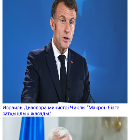
Израиль Диаспора министрі Чикли: “Макрон бізге
сатқындық жасады”