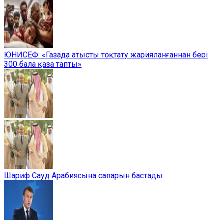
ЮНИСЕФ: «Газада атысты тоқтату жарияланғаннан бері
300 бала қаза тапты»
Шариф Сауд Арабиясына сапарын бастады