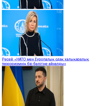
Ресей: «НАТО мен Еуропалық одақ халықаралық
терроризмнің бір бөлігіне айналды»