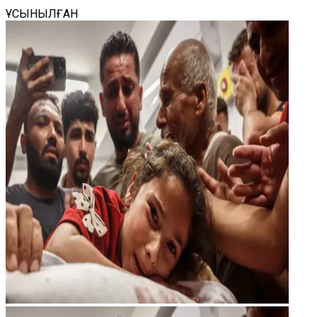
ҰСЫНЫЛҒАН