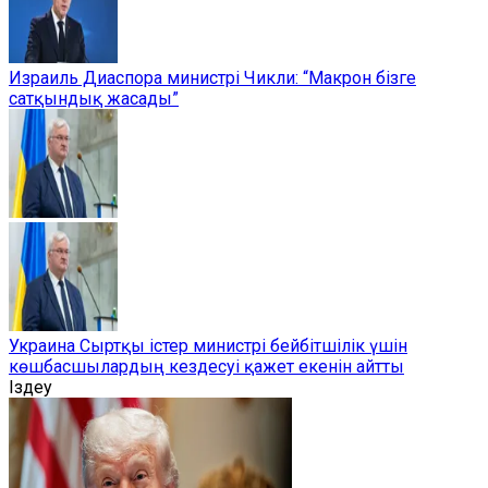
Израиль Диаспора министрі Чикли: “Макрон бізге
сатқындық жасады”
Украина Сыртқы істер министрі бейбітшілік үшін
көшбасшылардың кездесуі қажет екенін айтты
Іздеу