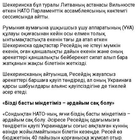
Шекеринска бұл туралы Литваның астанасы Вильнюсте
өткен НАТО Парламенттік ассамблеясының көктемгі
сессиясында айтты.
Румыния аумағына ұшқышсыз ұшу аппаратының (ҰҰА)
құлауы оқиғасынан кейін осы елмен толық
ынтымақтастықта екенін тағы да атап өткен
Шекеринска одақтастар Ресейдің не істеуі мүмкін
екенін, оған қаншалықты дайын екенін және оның
әрекеттері қаншалықты бейберекет сипат алып бара
жатқанын жақсы білетінін жеткізді.
Шекеринсканың айтуынша, Ресейдің жауапсыз
әрекеттері баршаға қауіп төндіреді, ал оның Украинаға
қарсы шабуылдары альянс қауіпсіздігіне де тікелей
әсер етеді.
«Біздің басты міндетіміз – әрдайым сақ болу»
«Сондықтан НАТО-ның, яғни біздің басты міндетіміз –
әрдайым сақ болу. Әсіресе Ресейдің одағымызға
төндіретін қаупі Украинадағы соғыс аяқталған күннің
өзінде жойылмайтынын білетін кезеңде. Ресей өз
бюджетінің 40 пайызын қорғанысқа жұмсап отыр.