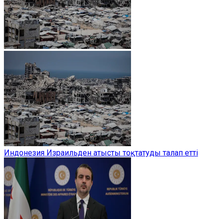
Индонезия Израильден атысты тоқтатуды талап етті