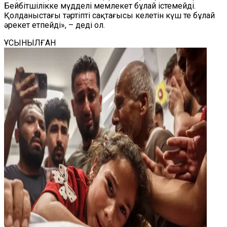
Бейбітшілікке мүдделі мемлекет бұлай істемейді.
Қолданыстағы тәртіпті сақтағысы келетін күш те бұлай
әрекет етпейді», – деді ол.
ҰСЫНЫЛҒАН