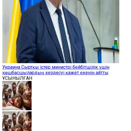
Украина Сыртқы істер министрі бейбітшілік үшін
көшбасшылардың кездесуі қажет екенін айтты
ҰСЫНЫЛҒАН