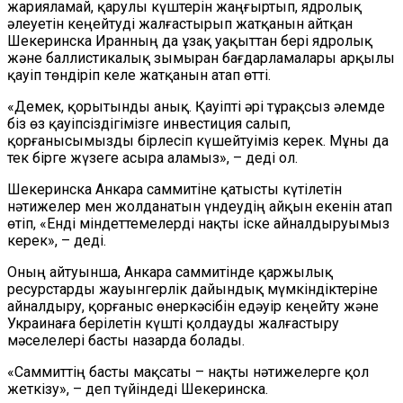
жарияламай, қарулы күштерін жаңғыртып, ядролық
әлеуетін кеңейтуді жалғастырып жатқанын айтқан
Шекеринска Иранның да ұзақ уақыттан бері ядролық
және баллистикалық зымыран бағдарламалары арқылы
қауіп төндіріп келе жатқанын атап өтті.
«Демек, қорытынды анық. Қауіпті әрі тұрақсыз әлемде
біз өз қауіпсіздігімізге инвестиция салып,
қорғанысымызды бірлесіп күшейтуіміз керек. Мұны да
тек бірге жүзеге асыра аламыз», – деді ол.
Шекеринска Анкара саммитіне қатысты күтілетін
нәтижелер мен жолданатын үндеудің айқын екенін атап
өтіп, «Енді міндеттемелерді нақты іске айналдыруымыз
керек», – деді.
Оның айтуынша, Анкара саммитінде қаржылық
ресурстарды жауынгерлік дайындық мүмкіндіктеріне
айналдыру, қорғаныс өнеркәсібін едәуір кеңейту және
Украинаға берілетін күшті қолдауды жалғастыру
мәселелері басты назарда болады.
«Саммиттің басты мақсаты – нақты нәтижелерге қол
жеткізу», – деп түйіндеді Шекеринска.