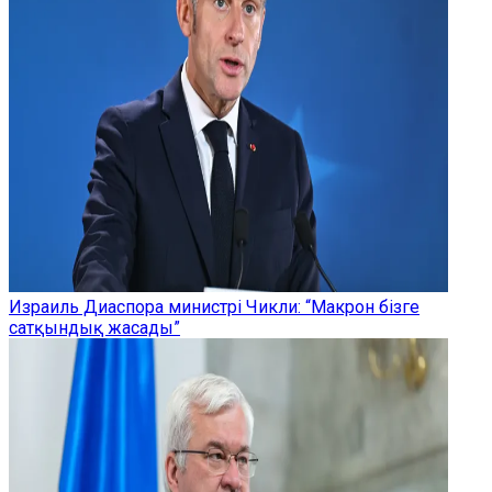
Израиль Диаспора министрі Чикли: “Макрон бізге
сатқындық жасады”