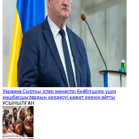
Украина Сыртқы істер министрі бейбітшілік үшін
көшбасшылардың кездесуі қажет екенін айтты
ҰСЫНЫЛҒАН