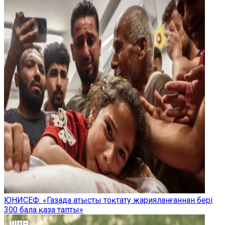
ЮНИСЕФ: «Газада атысты тоқтату жарияланғаннан бері
300 бала қаза тапты»