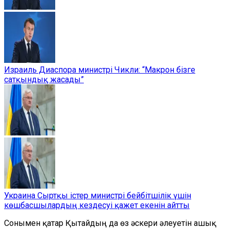
Израиль Диаспора министрі Чикли: “Макрон бізге
сатқындық жасады”
Украина Сыртқы істер министрі бейбітшілік үшін
көшбасшылардың кездесуі қажет екенін айтты
Сонымен қатар Қытайдың да өз әскери әлеуетін ашық