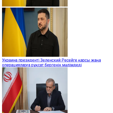
Украина президенті Зеленский Ресейге қарсы жаңа
операцияларға рұқсат бергенін мәлімдеді