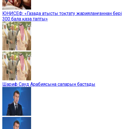
ЮНИСЕФ: «Газада атысты тоқтату жарияланғаннан бері
300 бала қаза тапты»
Шариф Сауд Арабиясына сапарын бастады