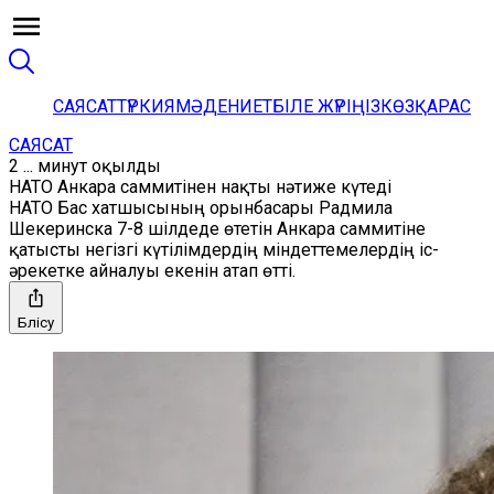
САЯСАТ
ТҮРКИЯ
МӘДЕНИЕТ
БІЛЕ ЖҮРІҢІЗ
КӨЗҚАРАС
САЯСАТ
2 ... минут оқылды
НАТО Анкара саммитінен нақты нәтиже күтеді
НАТО Бас хатшысының орынбасары Радмила
Шекеринска 7-8 шілдеде өтетін Анкара саммитіне
қатысты негізгі күтілімдердің міндеттемелердің іс-
әрекетке айналуы екенін атап өтті.
Бөлісу