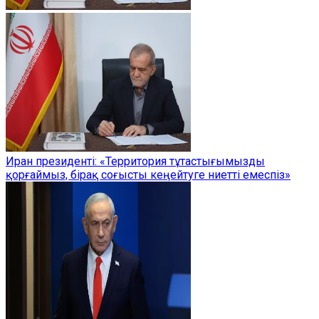
Иран президенті: «Территория тұтастығымызды
қорғаймыз, бірақ соғысты кеңейтуге ниетті емеспіз»