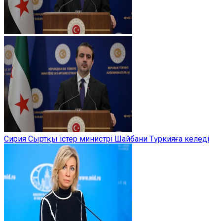
Сирия Сыртқы істер министрі Шайбани Түркияға келеді