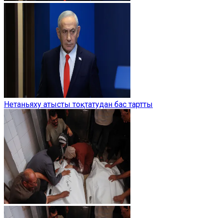
Нетаньяху атысты тоқтатудан бас тартты