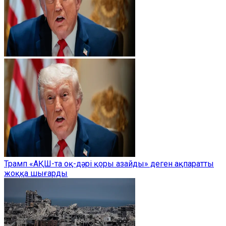
Трамп «АҚШ-та оқ-дәрі қоры азайды» деген ақпаратты
жоққа шығарды