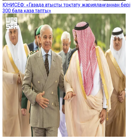
ЮНИСЕФ: «Газада атысты тоқтату жарияланғаннан бері
300 бала қаза тапты»