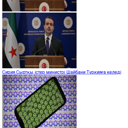
Сирия Сыртқы істер министрі Шайбани Түркияға келеді