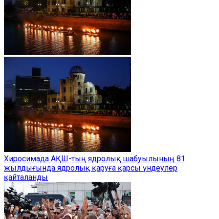
Хиросимада АҚШ-тың ядролық шабуылының 81
жылдығында ядролық қаруға қарсы үндеулер
қайталанды