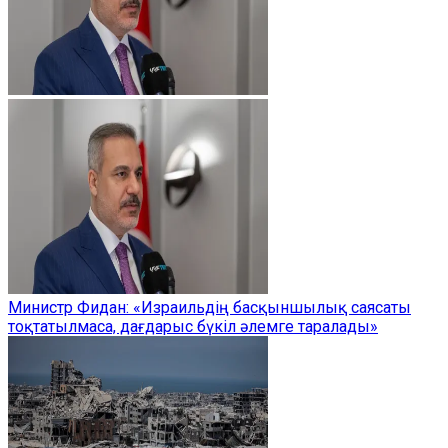
Министр Фидан: «Израильдің басқыншылық саясаты
тоқтатылмаса, дағдарыс бүкіл әлемге таралады»