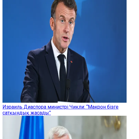
Израиль Диаспора министрі Чикли: “Макрон бізге
сатқындық жасады”