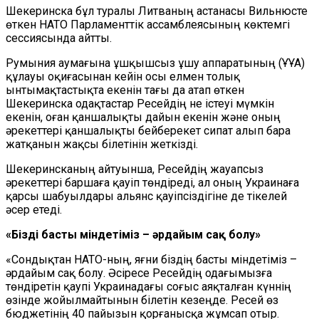
Шекеринска бұл туралы Литваның астанасы Вильнюсте
өткен НАТО Парламенттік ассамблеясының көктемгі
сессиясында айтты.
Румыния аумағына ұшқышсыз ұшу аппаратының (ҰҰА)
құлауы оқиғасынан кейін осы елмен толық
ынтымақтастықта екенін тағы да атап өткен
Шекеринска одақтастар Ресейдің не істеуі мүмкін
екенін, оған қаншалықты дайын екенін және оның
әрекеттері қаншалықты бейберекет сипат алып бара
жатқанын жақсы білетінін жеткізді.
Шекеринсканың айтуынша, Ресейдің жауапсыз
әрекеттері баршаға қауіп төндіреді, ал оның Украинаға
қарсы шабуылдары альянс қауіпсіздігіне де тікелей
әсер етеді.
«Біздің басты міндетіміз – әрдайым сақ болу»
«Сондықтан НАТО-ның, яғни біздің басты міндетіміз –
әрдайым сақ болу. Әсіресе Ресейдің одағымызға
төндіретін қаупі Украинадағы соғыс аяқталған күннің
өзінде жойылмайтынын білетін кезеңде. Ресей өз
бюджетінің 40 пайызын қорғанысқа жұмсап отыр.