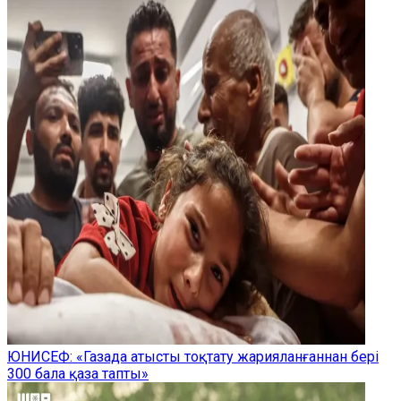
ЮНИСЕФ: «Газада атысты тоқтату жарияланғаннан бері
300 бала қаза тапты»