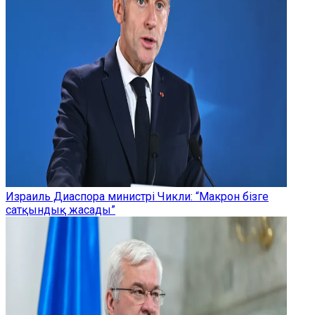
Израиль Диаспора министрі Чикли: “Макрон бізге
сатқындық жасады”