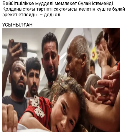
Бейбітшілікке мүдделі мемлекет бұлай істемейді.
Қолданыстағы тәртіпті сақтағысы келетін күш те бұлай
әрекет етпейді», – деді ол.
ҰСЫНЫЛҒАН