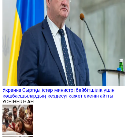
Украина Сыртқы істер министрі бейбітшілік үшін
көшбасшылардың кездесуі қажет екенін айтты
ҰСЫНЫЛҒАН