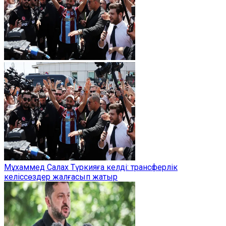
Мұхаммед Салах Түркияға келді: трансферлік
келіссөздер жалғасып жатыр