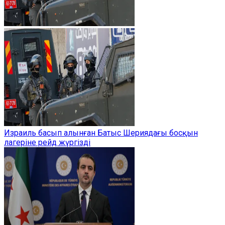
Израиль басып алынған Батыс Шериядағы босқын
лагеріне рейд жүргізді