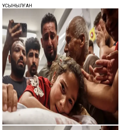
ҰСЫНЫЛҒАН