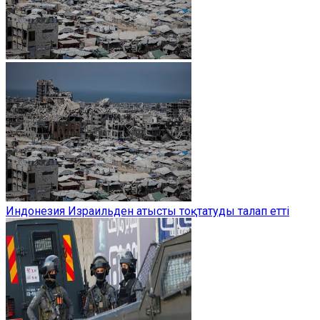
Индонезия Израильден атысты тоқтатуды талап етті