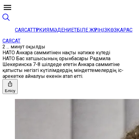
САЯСАТ
ТҮРКИЯ
МӘДЕНИЕТ
БІЛЕ ЖҮРІҢІЗ
КӨЗҚАРАС
САЯСАТ
2 ... минут оқылды
НАТО Анкара саммитінен нақты нәтиже күтеді
НАТО Бас хатшысының орынбасары Радмила
Шекеринска 7-8 шілдеде өтетін Анкара саммитіне
қатысты негізгі күтілімдердің міндеттемелердің іс-
әрекетке айналуы екенін атап өтті.
Бөлісу