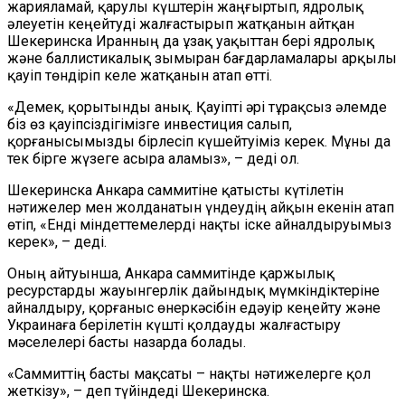
жарияламай, қарулы күштерін жаңғыртып, ядролық
әлеуетін кеңейтуді жалғастырып жатқанын айтқан
Шекеринска Иранның да ұзақ уақыттан бері ядролық
және баллистикалық зымыран бағдарламалары арқылы
қауіп төндіріп келе жатқанын атап өтті.
«Демек, қорытынды анық. Қауіпті әрі тұрақсыз әлемде
біз өз қауіпсіздігімізге инвестиция салып,
қорғанысымызды бірлесіп күшейтуіміз керек. Мұны да
тек бірге жүзеге асыра аламыз», – деді ол.
Шекеринска Анкара саммитіне қатысты күтілетін
нәтижелер мен жолданатын үндеудің айқын екенін атап
өтіп, «Енді міндеттемелерді нақты іске айналдыруымыз
керек», – деді.
Оның айтуынша, Анкара саммитінде қаржылық
ресурстарды жауынгерлік дайындық мүмкіндіктеріне
айналдыру, қорғаныс өнеркәсібін едәуір кеңейту және
Украинаға берілетін күшті қолдауды жалғастыру
мәселелері басты назарда болады.
«Саммиттің басты мақсаты – нақты нәтижелерге қол
жеткізу», – деп түйіндеді Шекеринска.