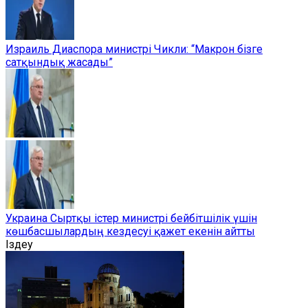
Израиль Диаспора министрі Чикли: “Макрон бізге
сатқындық жасады”
Украина Сыртқы істер министрі бейбітшілік үшін
көшбасшылардың кездесуі қажет екенін айтты
Іздеу