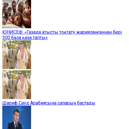
ЮНИСЕФ: «Газада атысты тоқтату жарияланғаннан бері
300 бала қаза тапты»
Шариф Сауд Арабиясына сапарын бастады