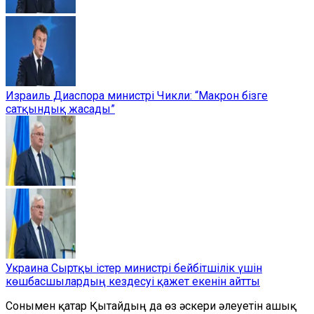
Израиль Диаспора министрі Чикли: “Макрон бізге
сатқындық жасады”
Украина Сыртқы істер министрі бейбітшілік үшін
көшбасшылардың кездесуі қажет екенін айтты
Сонымен қатар Қытайдың да өз әскери әлеуетін ашық