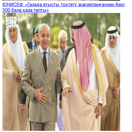
ЮНИСЕФ: «Газада атысты тоқтату жарияланғаннан бері
300 бала қаза тапты»