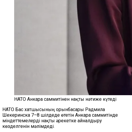
НАТО Анкара саммитінен нақты нәтиже күтеді
НАТО Бас хатшысының орынбасары Радмила
Шекеринска 7–8 шілдеде өтетін Анкара саммитінде
міндеттемелерді нақты әрекетке айналдыру
көзделгенін мәлімдеді.