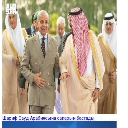
Шариф Сауд Арабиясына сапарын бастады