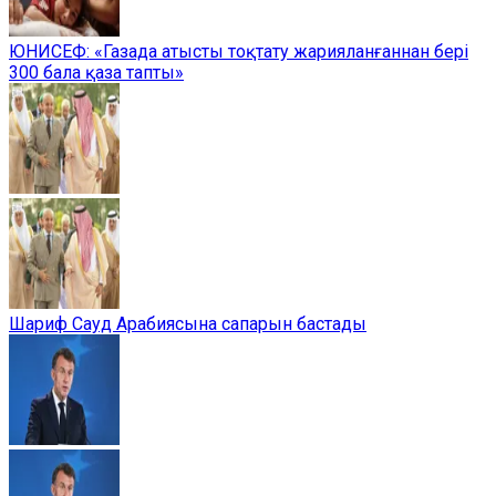
ЮНИСЕФ: «Газада атысты тоқтату жарияланғаннан бері
300 бала қаза тапты»
Шариф Сауд Арабиясына сапарын бастады