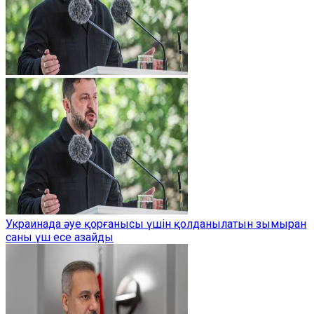
Украинада әуе қорғанысы үшін қолданылатын зымыран
саны үш есе азайды