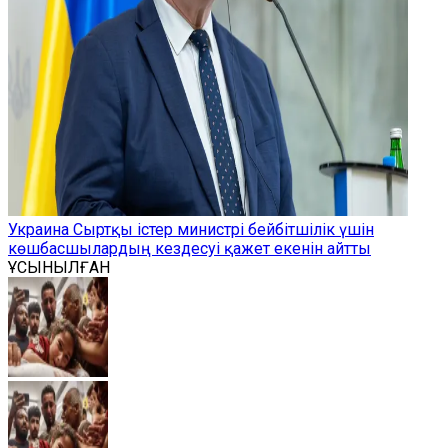
Украина Сыртқы істер министрі бейбітшілік үшін
көшбасшылардың кездесуі қажет екенін айтты
ҰСЫНЫЛҒАН