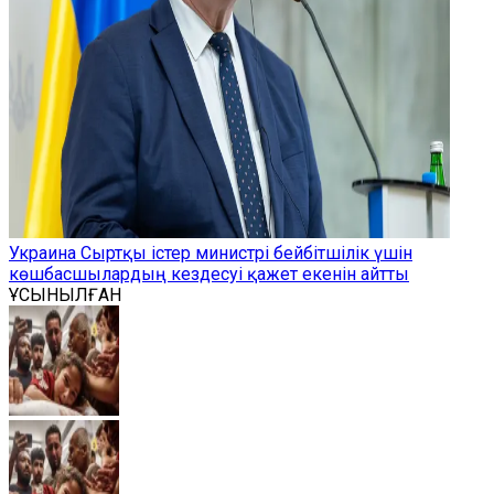
Украина Сыртқы істер министрі бейбітшілік үшін
көшбасшылардың кездесуі қажет екенін айтты
ҰСЫНЫЛҒАН