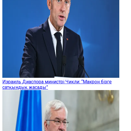
Израиль Диаспора министрі Чикли: “Макрон бізге
сатқындық жасады”