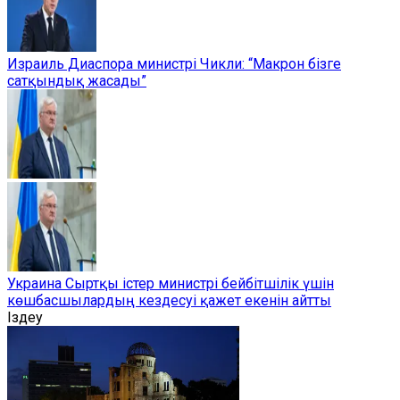
Израиль Диаспора министрі Чикли: “Макрон бізге
сатқындық жасады”
Украина Сыртқы істер министрі бейбітшілік үшін
көшбасшылардың кездесуі қажет екенін айтты
Іздеу