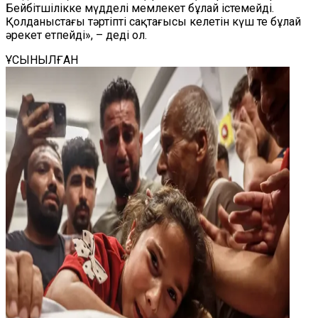
Бейбітшілікке мүдделі мемлекет бұлай істемейді.
Қолданыстағы тәртіпті сақтағысы келетін күш те бұлай
әрекет етпейді», – деді ол.
ҰСЫНЫЛҒАН