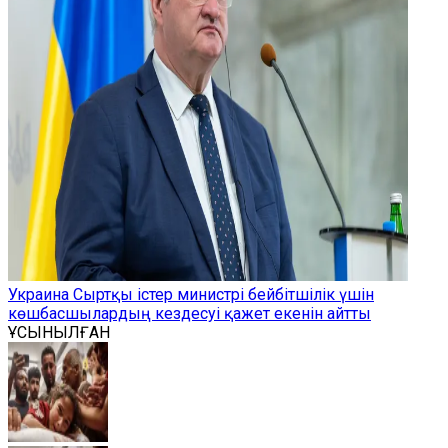
Украина Сыртқы істер министрі бейбітшілік үшін
көшбасшылардың кездесуі қажет екенін айтты
ҰСЫНЫЛҒАН