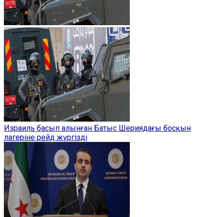
Израиль басып алынған Батыс Шериядағы босқын
лагеріне рейд жүргізді