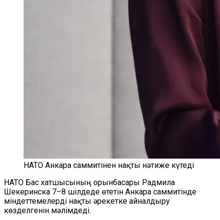
НАТО Анкара саммитінен нақты нәтиже күтеді
НАТО Бас хатшысының орынбасары Радмила
Шекеринска 7–8 шілдеде өтетін Анкара саммитінде
міндеттемелерді нақты әрекетке айналдыру
көзделгенін мәлімдеді.