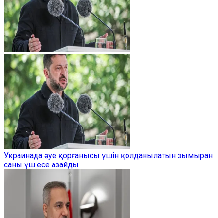
Украинада әуе қорғанысы үшін қолданылатын зымыран
саны үш есе азайды