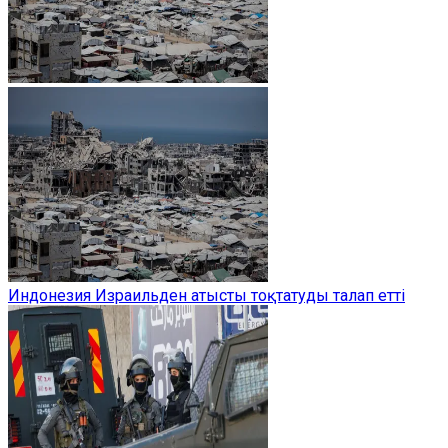
Индонезия Израильден атысты тоқтатуды талап етті