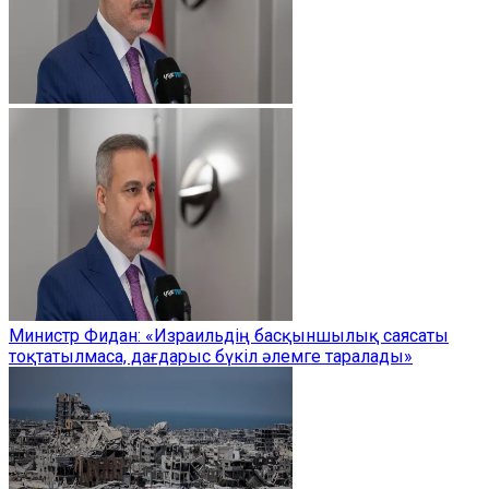
Министр Фидан: «Израильдің басқыншылық саясаты
тоқтатылмаса, дағдарыс бүкіл әлемге таралады»