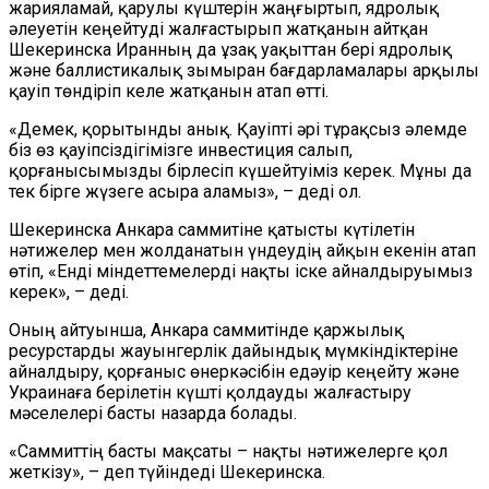
жарияламай, қарулы күштерін жаңғыртып, ядролық
әлеуетін кеңейтуді жалғастырып жатқанын айтқан
Шекеринска Иранның да ұзақ уақыттан бері ядролық
және баллистикалық зымыран бағдарламалары арқылы
қауіп төндіріп келе жатқанын атап өтті.
«Демек, қорытынды анық. Қауіпті әрі тұрақсыз әлемде
біз өз қауіпсіздігімізге инвестиция салып,
қорғанысымызды бірлесіп күшейтуіміз керек. Мұны да
тек бірге жүзеге асыра аламыз», – деді ол.
Шекеринска Анкара саммитіне қатысты күтілетін
нәтижелер мен жолданатын үндеудің айқын екенін атап
өтіп, «Енді міндеттемелерді нақты іске айналдыруымыз
керек», – деді.
Оның айтуынша, Анкара саммитінде қаржылық
ресурстарды жауынгерлік дайындық мүмкіндіктеріне
айналдыру, қорғаныс өнеркәсібін едәуір кеңейту және
Украинаға берілетін күшті қолдауды жалғастыру
мәселелері басты назарда болады.
«Саммиттің басты мақсаты – нақты нәтижелерге қол
жеткізу», – деп түйіндеді Шекеринска.