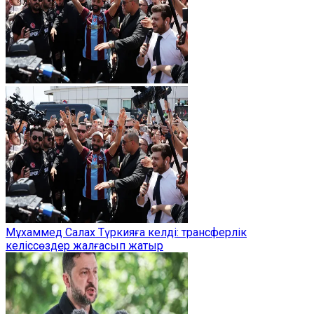
Мұхаммед Салах Түркияға келді: трансферлік
келіссөздер жалғасып жатыр