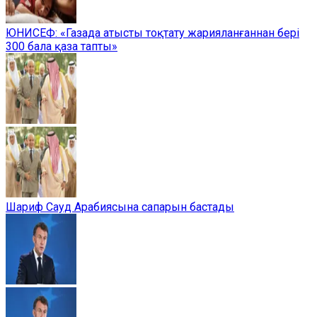
ЮНИСЕФ: «Газада атысты тоқтату жарияланғаннан бері
300 бала қаза тапты»
Шариф Сауд Арабиясына сапарын бастады