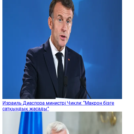
Израиль Диаспора министрі Чикли: “Макрон бізге
сатқындық жасады”