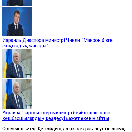
Израиль Диаспора министрі Чикли: “Макрон бізге
сатқындық жасады”
Украина Сыртқы істер министрі бейбітшілік үшін
көшбасшылардың кездесуі қажет екенін айтты
Сонымен қатар Қытайдың да өз әскери әлеуетін ашық