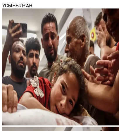
ҰСЫНЫЛҒАН