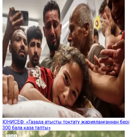
ЮНИСЕФ: «Газада атысты тоқтату жарияланғаннан бері
300 бала қаза тапты»