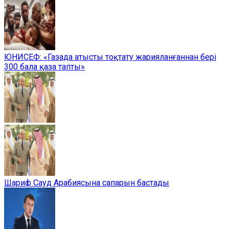
ЮНИСЕФ: «Газада атысты тоқтату жарияланғаннан бері
300 бала қаза тапты»
Шариф Сауд Арабиясына сапарын бастады