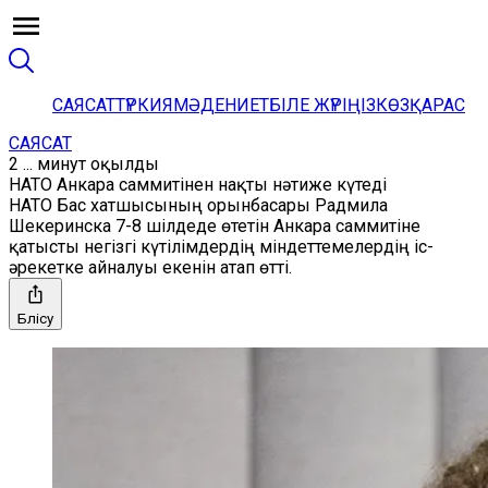
САЯСАТ
ТҮРКИЯ
МӘДЕНИЕТ
БІЛЕ ЖҮРІҢІЗ
КӨЗҚАРАС
САЯСАТ
2 ... минут оқылды
НАТО Анкара саммитінен нақты нәтиже күтеді
НАТО Бас хатшысының орынбасары Радмила
Шекеринска 7-8 шілдеде өтетін Анкара саммитіне
қатысты негізгі күтілімдердің міндеттемелердің іс-
әрекетке айналуы екенін атап өтті.
Бөлісу