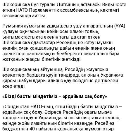
Шекеринска бұл туралы Литваның астанасы Вильнюсте
өткен НАТО Парламенттік ассамблеясының көктемгі
сессиясында айтты.
Румыния аумағына ұшқышсыз ұшу аппаратының (ҰҰА)
құлауы оқиғасынан кейін осы елмен толық
ынтымақтастықта екенін тағы да атап өткен
Шекеринска одақтастар Ресейдің не істеуі мүмкін
екенін, оған қаншалықты дайын екенін және оның
әрекеттері қаншалықты бейберекет сипат алып бара
жатқанын жақсы білетінін жеткізді.
Шекеринсканың айтуынша, Ресейдің жауапсыз
әрекеттері баршаға қауіп төндіреді, ал оның Украинаға
қарсы шабуылдары альянс қауіпсіздігіне де тікелей
әсер етеді.
«Біздің басты міндетіміз – әрдайым сақ болу»
«Сондықтан НАТО-ның, яғни біздің басты міндетіміз –
әрдайым сақ болу. Әсіресе Ресейдің одағымызға
төндіретін қаупі Украинадағы соғыс аяқталған күннің
өзінде жойылмайтынын білетін кезеңде. Ресей өз
бюджетінің 40 пайызын қорғанысқа жұмсап отыр.