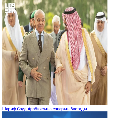
Шариф Сауд Арабиясына сапарын бастады