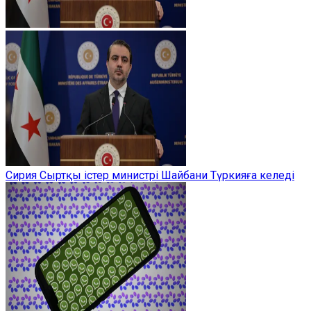
Сирия Сыртқы істер министрі Шайбани Түркияға келеді