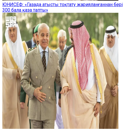
ЮНИСЕФ: «Газада атысты тоқтату жарияланғаннан бері
300 бала қаза тапты»