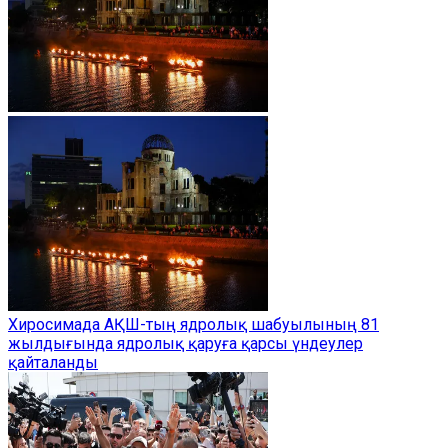
Хиросимада АҚШ-тың ядролық шабуылының 81
жылдығында ядролық қаруға қарсы үндеулер
қайталанды