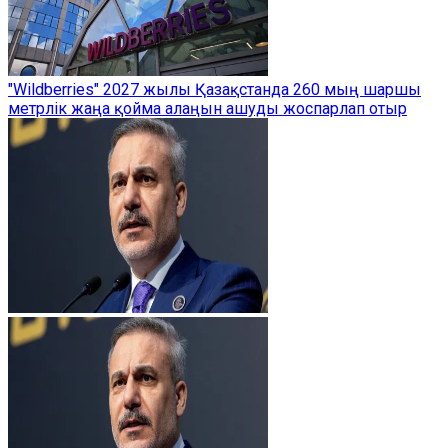
"Wildberries" 2027 жылы Қазақстанда 260 мың шаршы
метрлік жаңа қойма алаңын ашуды жоспарлап отыр