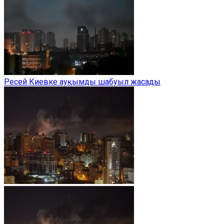
Ресей Киевке ауқымды шабуыл жасады