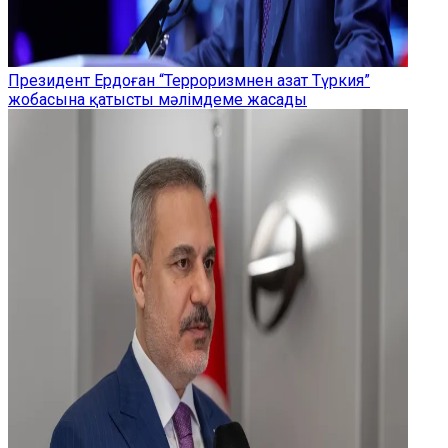
Президент Ердоған “Терроризмнен азат Түркия”
жобасына қатысты мәлімдеме жасады