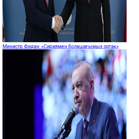
Министр Фидан: «Сириямен болашағымыз ортақ»