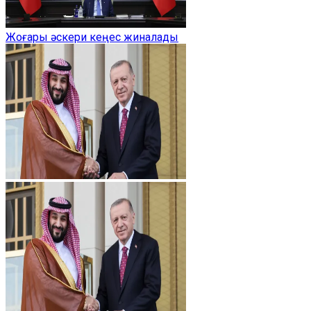
Жоғары әскери кеңес жиналады