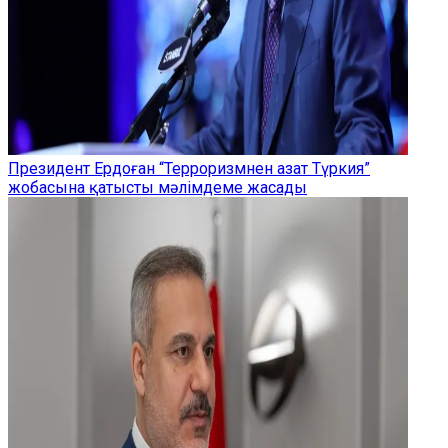
Президент Ердоған “Терроризмнен азат Түркия”
жобасына қатысты мәлімдеме жасады