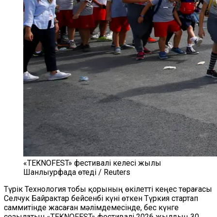
«TEKNOFEST» фестивалі келесі жылы
Шанлыурфада өтеді / Reuters
Түрік Технология тобы қорының өкілетті кеңес төрағасы
Селчук Байрактар бейсенбі күні өткен Түркия стартап
саммитінде жасаған мәлімдемесінде, бес күнге
созылатын «TEKNOFEST» фестивалі 2026 жылдың 30