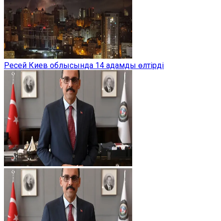
Ресей Киев облысында 14 адамды өлтірді