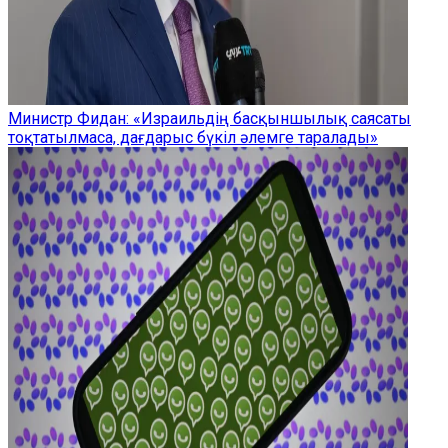
Министр Фидан: «Израильдің басқыншылық саясаты
тоқтатылмаса, дағдарыс бүкіл әлемге таралады»