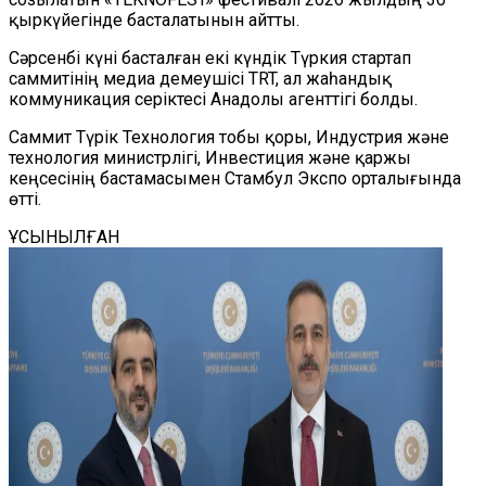
қыркүйегінде басталатынын айтты.
Сәрсенбі күні басталған екі күндік Түркия стартап
саммитінің медиа демеушісі TRT, ал жаһандық
коммуникация серіктесі Анадолы агенттігі болды.
Саммит Түрік Технология тобы қоры, Индустрия және
технология министрлігі, Инвестиция және қаржы
кеңсесінің бастамасымен Стамбул Экспо орталығында
өтті.
ҰСЫНЫЛҒАН