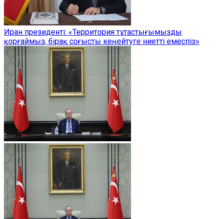
Иран президенті: «Территория тұтастығымызды
қорғаймыз, бірақ соғысты кеңейтуге ниетті емеспіз»