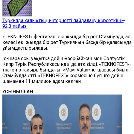
Түркияда халықтың интернетті пайдалану көрсеткіші ̶
92,3 пайыз
«TEKNOFEST» фестивалі екі жылда бір рет Стамбулда, ал
келесі екі жылда бір рет Түркияның басқа бір қаласында
ұйымдастырылады.
Іс-шара осы уақытқа дейін Әзербайжан мен Солтүстік
Кипр Түрік Республикасында да өткізілді.
«TEKNOFEST»-
тің теңіз тақырыбындағы «Mavi Vatan» іс-шарасы биыл
Стамбулда өтті. «TEKNOFEST» көрмесіне бүгінге дейін
шамамен 11 миллион адам келген.
ҰСЫНЫЛҒАН