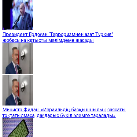
Президент Ердоған “Терроризмнен азат Түркия”
жобасына қатысты мәлімдеме жасады
Министр Фидан: «Израильдің басқыншылық саясаты
тоқтатылмаса, дағдарыс бүкіл әлемге таралады»