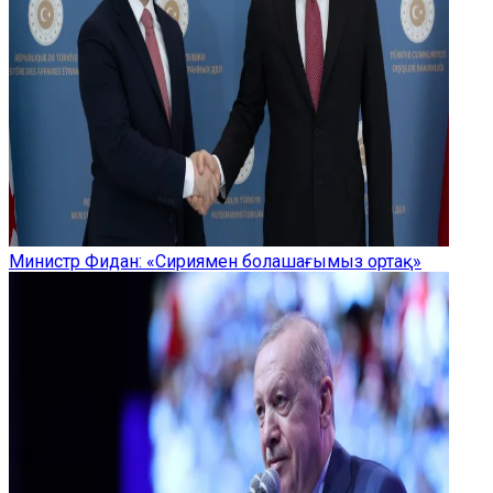
Министр Фидан: «Сириямен болашағымыз ортақ»