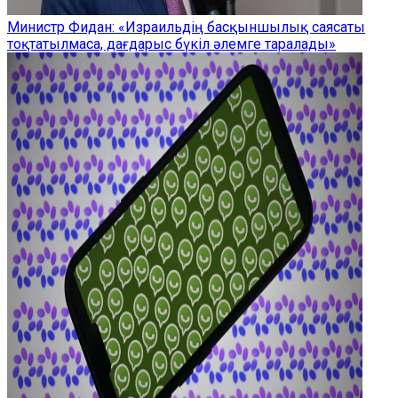
Министр Фидан: «Израильдің басқыншылық саясаты
тоқтатылмаса, дағдарыс бүкіл әлемге таралады»