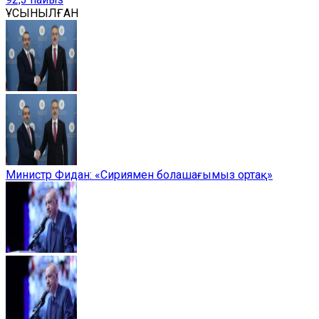
ҰСЫНЫЛҒАН
Министр Фидан: «Сириямен болашағымыз ортақ»