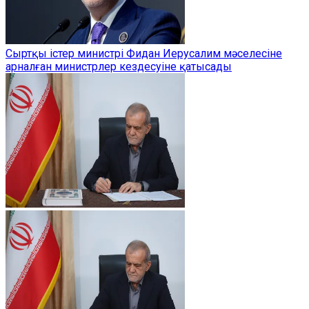
Сыртқы істер министрі Фидан Иерусалим мәселесіне
арналған министрлер кездесуіне қатысады