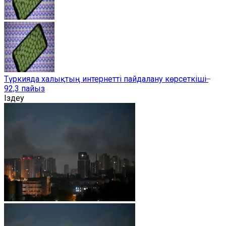
Түркияда халықтың интернетті пайдалану көрсеткіші ̶
92,3 пайыз
Іздеу