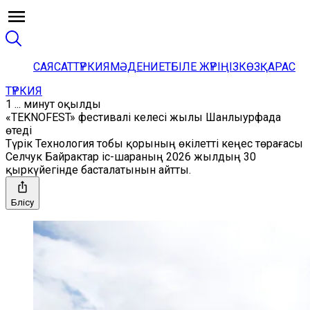
САЯСАТ
ТҮРКИЯ
МӘДЕНИЕТ
БІЛЕ ЖҮРІҢІЗ
КӨЗҚАРАС
ТҮРКИЯ
1 ... минут оқылды
«TEKNOFEST» фестивалі келесі жылы Шанлыурфада
өтеді
Түрік Технология тобы қорының өкілетті кеңес төрағасы
Селчук Байрактар ​​​​іс-шараның 2026 жылдың 30
қыркүйегінде басталатынын айтты.
Бөлісу