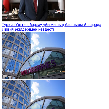
Түркия Ұлттық барлау ұйымының басшысы Анкарада
Ливия өкілдерімен кездесті