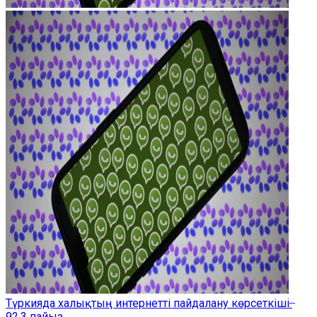
Түркияда халықтың интернетті пайдалану көрсеткіші ̶
92,3 пайыз