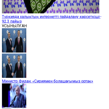
Түркияда халықтың интернетті пайдалану көрсеткіші ̶
92,3 пайыз
ҰСЫНЫЛҒАН
Министр Фидан: «Сириямен болашағымыз ортақ»