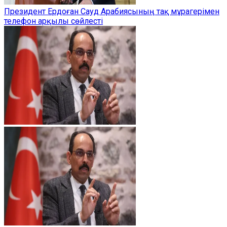
Президент Ердоған Сауд Арабиясының тақ мұрагерімен
телефон арқылы сөйлесті