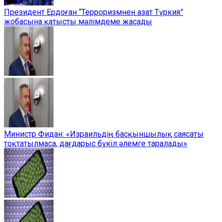
Президент Ердоған “Терроризмнен азат Түркия”
жобасына қатысты мәлімдеме жасады
Министр Фидан: «Израильдің басқыншылық саясаты
тоқтатылмаса, дағдарыс бүкіл әлемге таралады»