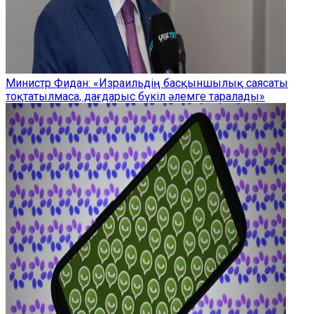
Министр Фидан: «Израильдің басқыншылық саясаты
тоқтатылмаса, дағдарыс бүкіл әлемге таралады»