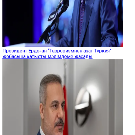
Президент Ердоған “Терроризмнен азат Түркия”
жобасына қатысты мәлімдеме жасады