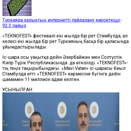
Түркияда халықтың интернетті пайдалану көрсеткіші ̶
92,3 пайыз
«TEKNOFEST» фестивалі екі жылда бір рет Стамбулда, ал
келесі екі жылда бір рет Түркияның басқа бір қаласында
ұйымдастырылады.
Іс-шара осы уақытқа дейін Әзербайжан мен Солтүстік
Кипр Түрік Республикасында да өткізілді.
«TEKNOFEST»-
тің теңіз тақырыбындағы «Mavi Vatan» іс-шарасы биыл
Стамбулда өтті. «TEKNOFEST» көрмесіне бүгінге дейін
шамамен 11 миллион адам келген.
ҰСЫНЫЛҒАН