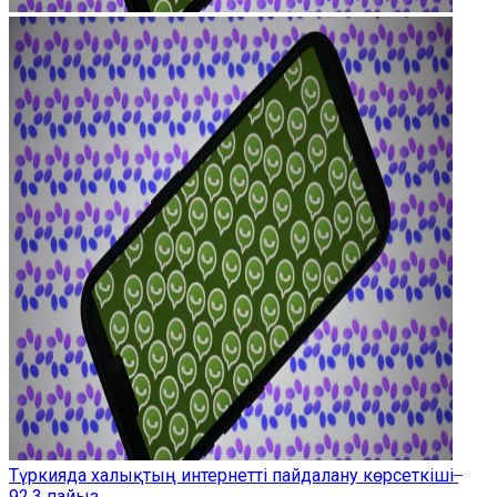
Түркияда халықтың интернетті пайдалану көрсеткіші ̶
92,3 пайыз