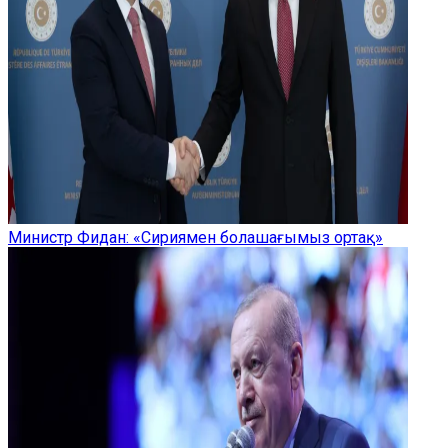
Министр Фидан: «Сириямен болашағымыз ортақ»