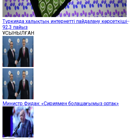
Түркияда халықтың интернетті пайдалану көрсеткіші ̶
92,3 пайыз
ҰСЫНЫЛҒАН
Министр Фидан: «Сириямен болашағымыз ортақ»