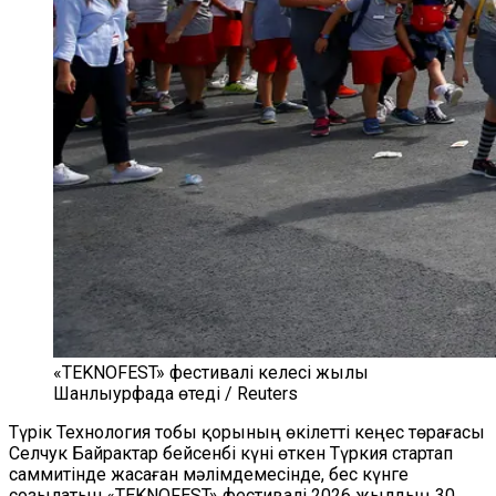
«TEKNOFEST» фестивалі келесі жылы
Шанлыурфада өтеді / Reuters
Түрік Технология тобы қорының өкілетті кеңес төрағасы
Селчук Байрактар бейсенбі күні өткен Түркия стартап
саммитінде жасаған мәлімдемесінде, бес күнге
созылатын «TEKNOFEST» фестивалі 2026 жылдың 30