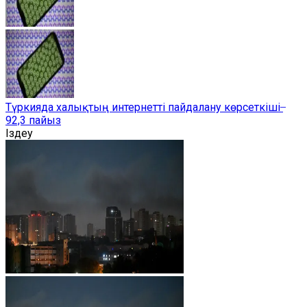
Түркияда халықтың интернетті пайдалану көрсеткіші ̶
92,3 пайыз
Іздеу