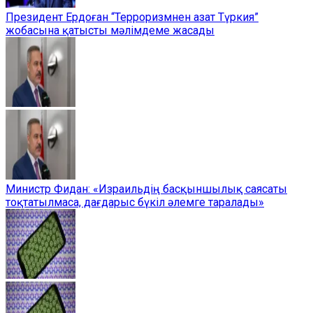
Президент Ердоған “Терроризмнен азат Түркия”
жобасына қатысты мәлімдеме жасады
Министр Фидан: «Израильдің басқыншылық саясаты
тоқтатылмаса, дағдарыс бүкіл әлемге таралады»