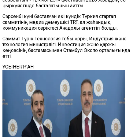
қыркүйегінде басталатынын айтты.
Сәрсенбі күні басталған екі күндік Түркия стартап
саммитінің медиа демеушісі TRT, ал жаһандық
коммуникация серіктесі Анадолы агенттігі болды.
Саммит Түрік Технология тобы қоры, Индустрия және
технология министрлігі, Инвестиция және қаржы
кеңсесінің бастамасымен Стамбул Экспо орталығында
өтті.
ҰСЫНЫЛҒАН