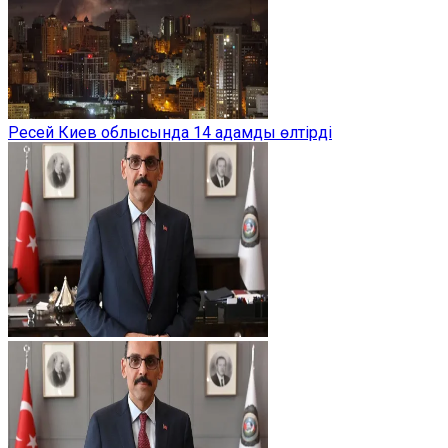
Ресей Киев облысында 14 адамды өлтірді