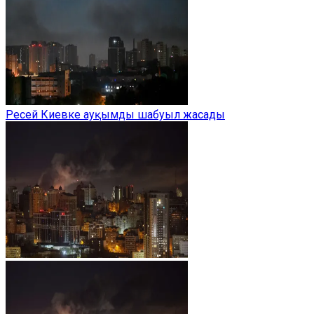
Ресей Киевке ауқымды шабуыл жасады