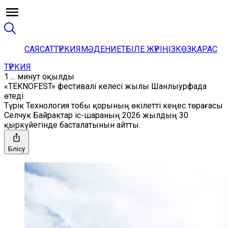
САЯСАТ
ТҮРКИЯ
МӘДЕНИЕТ
БІЛЕ ЖҮРІҢІЗ
КӨЗҚАРАС
ТҮРКИЯ
1 ... минут оқылды
«TEKNOFEST» фестивалі келесі жылы Шанлыурфада
өтеді
Түрік Технология тобы қорының өкілетті кеңес төрағасы
Селчук Байрактар ​​​​іс-шараның 2026 жылдың 30
қыркүйегінде басталатынын айтты.
Бөлісу