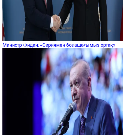
Министр Фидан: «Сириямен болашағымыз ортақ»