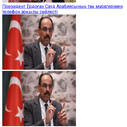
Президент Ердоған Сауд Арабиясының тақ мұрагерімен
телефон арқылы сөйлесті