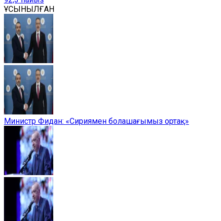
ҰСЫНЫЛҒАН
Министр Фидан: «Сириямен болашағымыз ортақ»