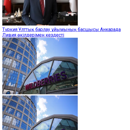
Түркия Ұлттық барлау ұйымының басшысы Анкарада
Ливия өкілдерімен кездесті