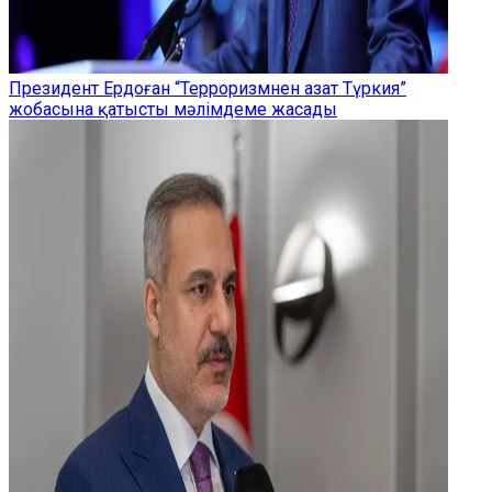
Президент Ердоған “Терроризмнен азат Түркия”
жобасына қатысты мәлімдеме жасады