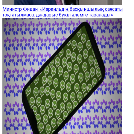
Министр Фидан: «Израильдің басқыншылық саясаты
тоқтатылмаса, дағдарыс бүкіл әлемге таралады»