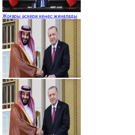
Жоғары әскери кеңес жиналады