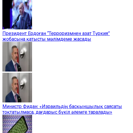
Президент Ердоған “Терроризмнен азат Түркия”
жобасына қатысты мәлімдеме жасады
Министр Фидан: «Израильдің басқыншылық саясаты
тоқтатылмаса, дағдарыс бүкіл әлемге таралады»