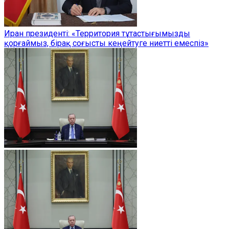
Иран президенті: «Территория тұтастығымызды
қорғаймыз, бірақ соғысты кеңейтуге ниетті емеспіз»