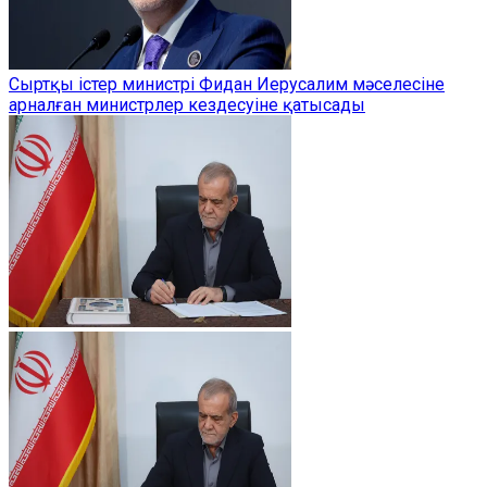
Сыртқы істер министрі Фидан Иерусалим мәселесіне
арналған министрлер кездесуіне қатысады