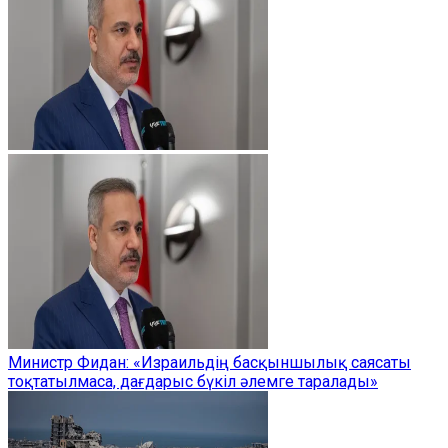
Министр Фидан: «Израильдің басқыншылық саясаты
тоқтатылмаса, дағдарыс бүкіл әлемге таралады»