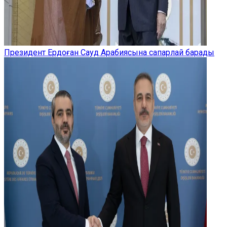
Президент Ердоған Сауд Арабиясына сапарлай барады