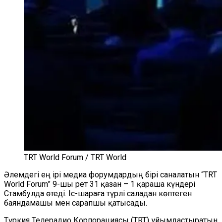
TRT World Forum / TRT World
Әлемдегі ең ірі медиа форумдардың бірі саналатын “TRT
World Forum” 9-шы рет 31 қазан – 1 қараша күндері
Стамбулда өтеді. Іс-шараға түрлі саладан көптеген
баяндамашы мен сарапшы қатысады.
Түркия Телерадио Корпорациясы (TRT) ұйымдастыратын