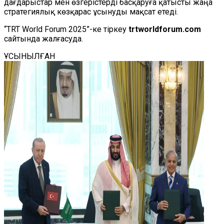
дағдарыстар мен өзгерістерді басқаруға қатысты жаңа
стратегиялық көзқарас ұсынуды мақсат етеді.
“TRT World Forum 2025”-ке тіркеу
trtworldforum.com
сайтында жалғасуда.
ҰСЫНЫЛҒАН