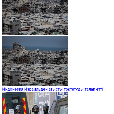
Индонезия Израильден атысты тоқтатуды талап етті