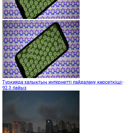
Түркияда халықтың интернетті пайдалану көрсеткіші ̶
92,3 пайыз