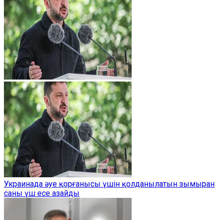
Украинада әуе қорғанысы үшін қолданылатын зымыран
саны үш есе азайды