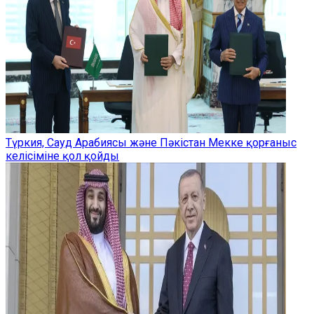
Түркия, Сауд Арабиясы және Пәкістан Мекке қорғаныс
келісіміне қол қойды