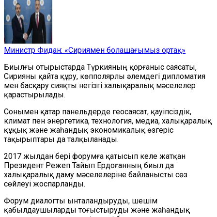
Министр Фидан: «Сириямен болашағымыз ортақ»
Биылғы отырыстарда Түркияның қорғаныс саясаты,
Сирияны қайта құру, көпполярлы әлемдегі дипломатия
мен басқару сияқты негізгі халықаралық мәселелер
қарастырылады.
Сонымен қатар панельдерде геосаясат, қауіпсіздік,
климат пен энергетика, технология, медиа, халықаралық
құқық және жаһандық экономикалық өзгеріс
тақырыптары да талқыланады.
2017 жылдан бері форумға қатысып келе жатқан
Президент Режеп Тайып Ердоғанның биыл да
халықаралық даму мәселелеріне байланысты сөз
сөйлеуі жоспарланды.
Форум диалогты ынталандыруды, шешім
қабылдаушыларды тоғыстыруды және жаһандық