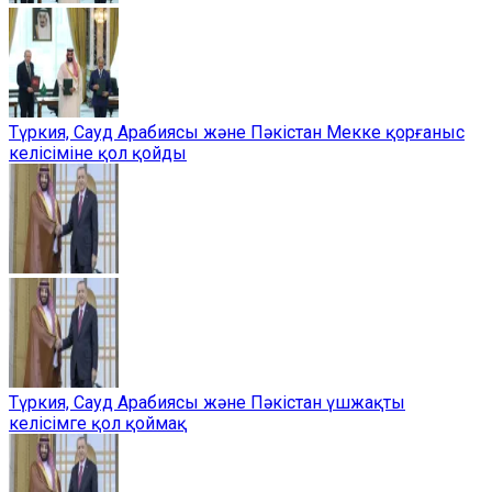
Түркия, Сауд Арабиясы және Пәкістан Мекке қорғаныс
келісіміне қол қойды
Түркия, Сауд Арабиясы және Пәкістан үшжақты
келісімге қол қоймақ