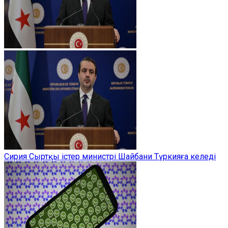
Сирия Сыртқы істер министрі Шайбани Түркияға келеді