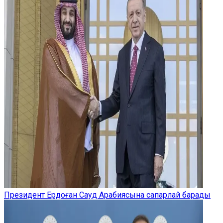
Президент Ердоған Сауд Арабиясына сапарлай барады