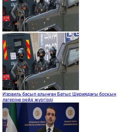
Израиль басып алынған Батыс Шериядағы босқын
лагеріне рейд жүргізді