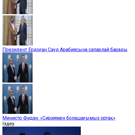
Президент Ердоған Сауд Арабиясына сапарлай барады
Министр Фидан: «Сириямен болашағымыз ортақ»
Іздеу