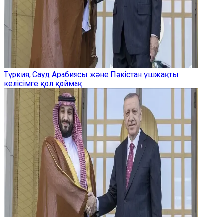
Түркия, Сауд Арабиясы және Пәкістан үшжақты
келісімге қол қоймақ