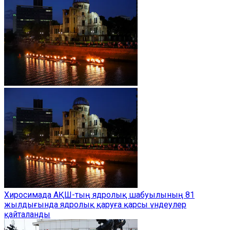
Хиросимада АҚШ-тың ядролық шабуылының 81
жылдығында ядролық қаруға қарсы үндеулер
қайталанды