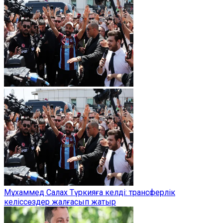
Мұхаммед Салах Түркияға келді: трансферлік
келіссөздер жалғасып жатыр