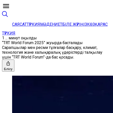
САЯСАТ
ТҮРКИЯ
МӘДЕНИЕТ
БІЛЕ ЖҮРІҢІЗ
КӨЗҚАРАС
ТҮРКИЯ
1 ... минут оқылды
“TRT World Forum 2025” жуырда басталады
Сарапшылар мен ресми тұлғалар басқару, климат,
технология және халықаралық үдерістерді талқылау
үшін “TRT World Forum”-да бас қосады.
Бөлісу