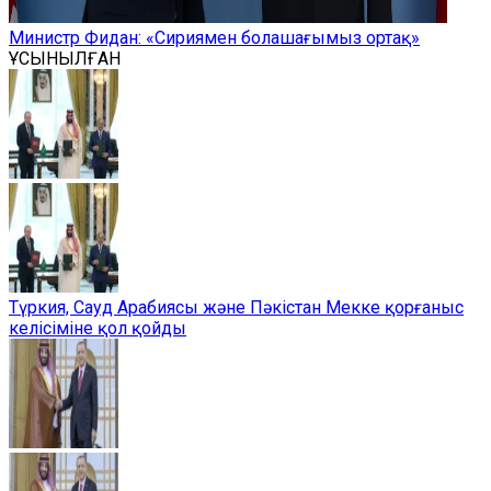
Министр Фидан: «Сириямен болашағымыз ортақ»
ҰСЫНЫЛҒАН
Түркия, Сауд Арабиясы және Пәкістан Мекке қорғаныс
келісіміне қол қойды