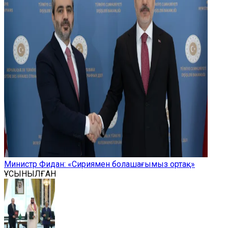
Министр Фидан: «Сириямен болашағымыз ортақ»
ҰСЫНЫЛҒАН