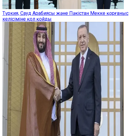
Түркия, Сауд Арабиясы және Пәкістан Мекке қорғаныс
келісіміне қол қойды