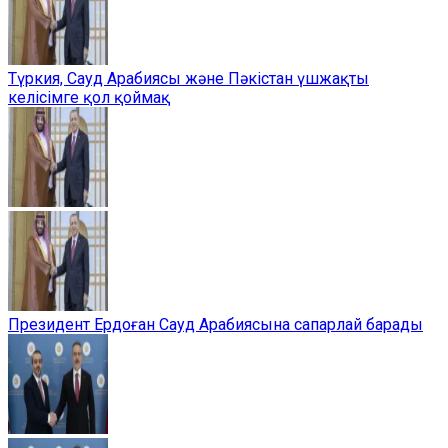
Түркия, Сауд Арабиясы және Пәкістан үшжақты
келісімге қол қоймақ
Президент Ердоған Сауд Арабиясына сапарлай барады