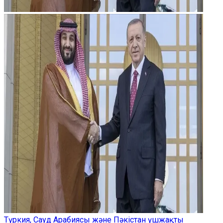
Түркия, Сауд Арабиясы және Пәкістан үшжақты