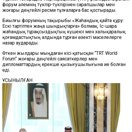
форум әлемнің түкпір-түкпірінен сарапшылар мен
жоғары деңгейлі ресми тұлғаларға бас қостырады.
Биылғы форумның тақырыбы «Жаһандық қайта құру:
Ескі тәртіптен жаңа шындықтарға» болмақ. Іс-шара
жаһандық тұрақсыздықтың күшеюі мен халықаралық
қоғамдастықтың алдында тұрған өзекті мәселелерге
назар аударады.
Өткен жылдары мыңдаған кісі қатысқан “TRT World
Forum” жоғары деңгейлі саясаткерлер мен
дипломаттардың ерекше қызығушылығына ие болған
еді.
ҰСЫНЫЛҒАН