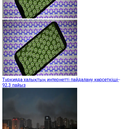
Түркияда халықтың интернетті пайдалану көрсеткіші ̶
92,3 пайыз