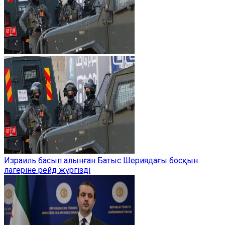
Израиль басып алынған Батыс Шериядағы босқын
лагеріне рейд жүргізді