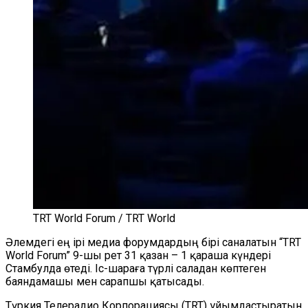
TRT World Forum / TRT World
Әлемдегі ең ірі медиа форумдардың бірі саналатын “TRT
World Forum” 9-шы рет 31 қазан – 1 қараша күндері
Стамбулда өтеді. Іс-шараға түрлі саладан көптеген
баяндамашы мен сарапшы қатысады.
Түркия Телерадио Корпорациясы (TRT) ұйымдастыратын