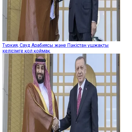
Түркия, Сауд Арабиясы және Пәкістан үшжақты
келісімге қол қоймақ