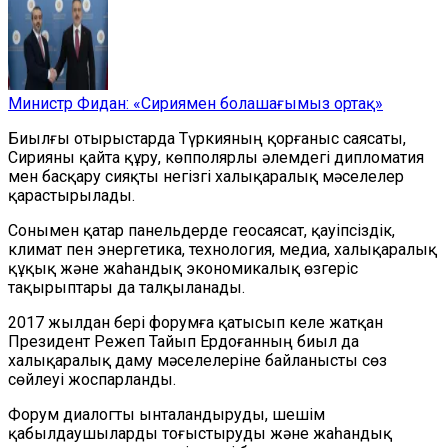
Министр Фидан: «Сириямен болашағымыз ортақ»
Биылғы отырыстарда Түркияның қорғаныс саясаты,
Сирияны қайта құру, көпполярлы әлемдегі дипломатия
мен басқару сияқты негізгі халықаралық мәселелер
қарастырылады.
Сонымен қатар панельдерде геосаясат, қауіпсіздік,
климат пен энергетика, технология, медиа, халықаралық
құқық және жаһандық экономикалық өзгеріс
тақырыптары да талқыланады.
2017 жылдан бері форумға қатысып келе жатқан
Президент Режеп Тайып Ердоғанның биыл да
халықаралық даму мәселелеріне байланысты сөз
сөйлеуі жоспарланды.
Форум диалогты ынталандыруды, шешім
қабылдаушыларды тоғыстыруды және жаһандық