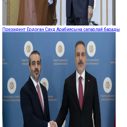
Президент Ердоған Сауд Арабиясына сапарлай барады