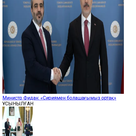
Министр Фидан: «Сириямен болашағымыз ортақ»
ҰСЫНЫЛҒАН