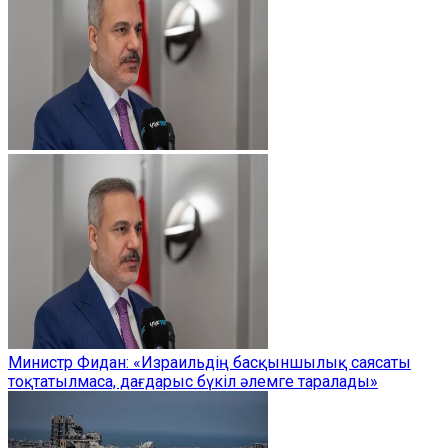
Министр Фидан: «Израильдің басқыншылық саясаты
тоқтатылмаса, дағдарыс бүкіл әлемге таралады»