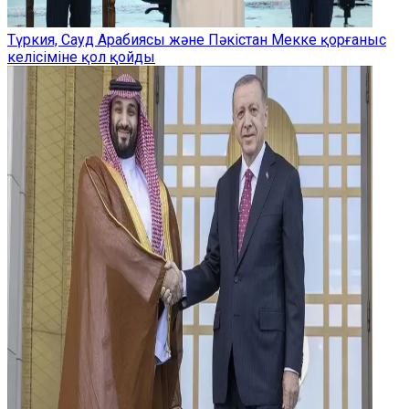
Түркия, Сауд Арабиясы және Пәкістан Мекке қорғаныс
келісіміне қол қойды