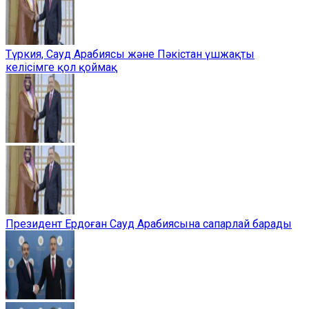
Түркия, Сауд Арабиясы және Пәкістан үшжақты
келісімге қол қоймақ
Президент Ердоған Сауд Арабиясына сапарлай барады