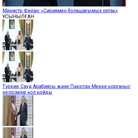
Министр Фидан: «Сириямен болашағымыз ортақ»
ҰСЫНЫЛҒАН
Түркия, Сауд Арабиясы және Пәкістан Мекке қорғаныс
келісіміне қол қойды