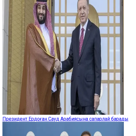
Президент Ердоған Сауд Арабиясына сапарлай барады