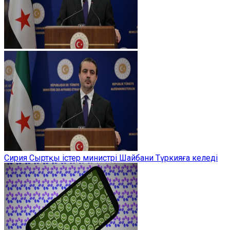
Сирия Сыртқы істер министрі Шайбани Түркияға келеді