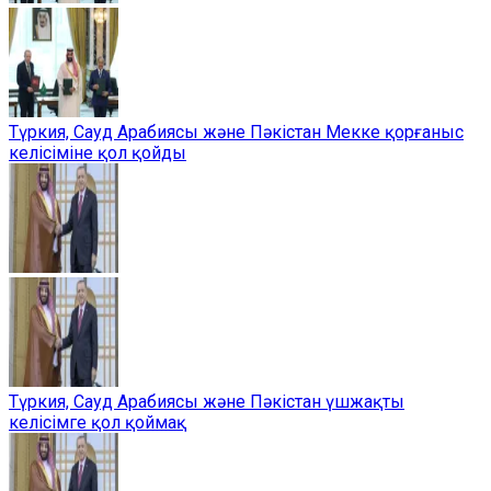
Түркия, Сауд Арабиясы және Пәкістан Мекке қорғаныс
келісіміне қол қойды
Түркия, Сауд Арабиясы және Пәкістан үшжақты
келісімге қол қоймақ