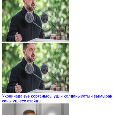
Украинада әуе қорғанысы үшін қолданылатын зымыран
саны үш есе азайды