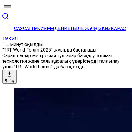
САЯСАТ
ТҮРКИЯ
МӘДЕНИЕТ
БІЛЕ ЖҮРІҢІЗ
КӨЗҚАРАС
ТҮРКИЯ
1 ... минут оқылды
“TRT World Forum 2025” жуырда басталады
Сарапшылар мен ресми тұлғалар басқару, климат,
технология және халықаралық үдерістерді талқылау
үшін “TRT World Forum”-да бас қосады.
Бөлісу