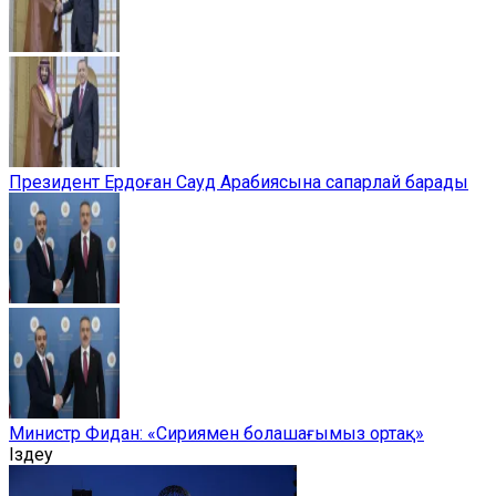
Президент Ердоған Сауд Арабиясына сапарлай барады
Министр Фидан: «Сириямен болашағымыз ортақ»
Іздеу