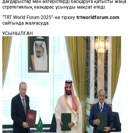
дағдарыстар мен өзгерістерді басқаруға қатысты жаңа
стратегиялық көзқарас ұсынуды мақсат етеді.
“TRT World Forum 2025”-ке тіркеу
trtworldforum.com
сайтында жалғасуда.
ҰСЫНЫЛҒАН