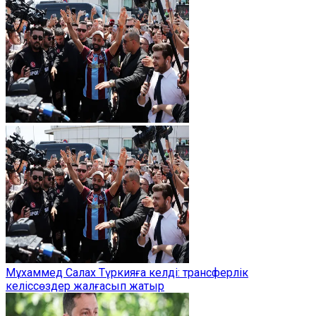
Мұхаммед Салах Түркияға келді: трансферлік
келіссөздер жалғасып жатыр