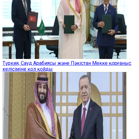
Түркия, Сауд Арабиясы және Пәкістан Мекке қорғаныс
келісіміне қол қойды