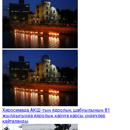
Хиросимада АҚШ-тың ядролық шабуылының 81
жылдығында ядролық қаруға қарсы үндеулер
қайталанды