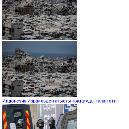
Индонезия Израильден атысты тоқтатуды талап етті