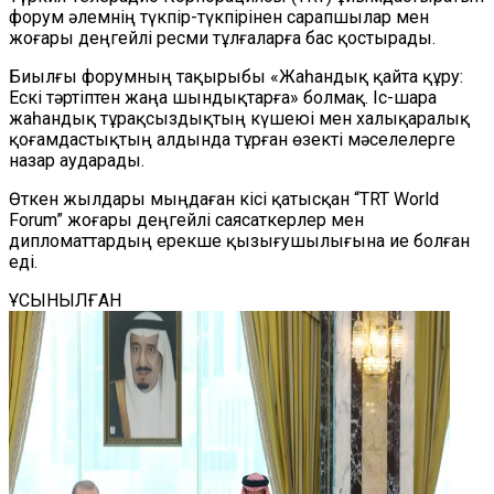
форум әлемнің түкпір-түкпірінен сарапшылар мен
жоғары деңгейлі ресми тұлғаларға бас қостырады.
Биылғы форумның тақырыбы «Жаһандық қайта құру:
Ескі тәртіптен жаңа шындықтарға» болмақ. Іс-шара
жаһандық тұрақсыздықтың күшеюі мен халықаралық
қоғамдастықтың алдында тұрған өзекті мәселелерге
назар аударады.
Өткен жылдары мыңдаған кісі қатысқан “TRT World
Forum” жоғары деңгейлі саясаткерлер мен
дипломаттардың ерекше қызығушылығына ие болған
еді.
ҰСЫНЫЛҒАН