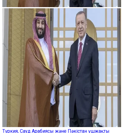
Түркия, Сауд Арабиясы және Пәкістан үшжақты