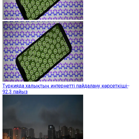
Түркияда халықтың интернетті пайдалану көрсеткіші ̶
92,3 пайыз