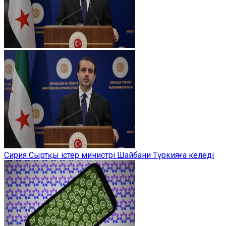
Сирия Сыртқы істер министрі Шайбани Түркияға келеді