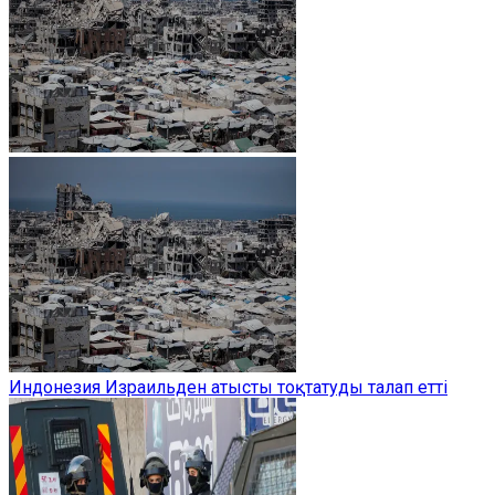
Индонезия Израильден атысты тоқтатуды талап етті