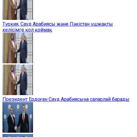
Түркия, Сауд Арабиясы және Пәкістан үшжақты
келісімге қол қоймақ
Президент Ердоған Сауд Арабиясына сапарлай барады