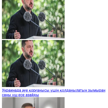
Украинада әуе қорғанысы үшін қолданылатын зымыран
саны үш есе азайды