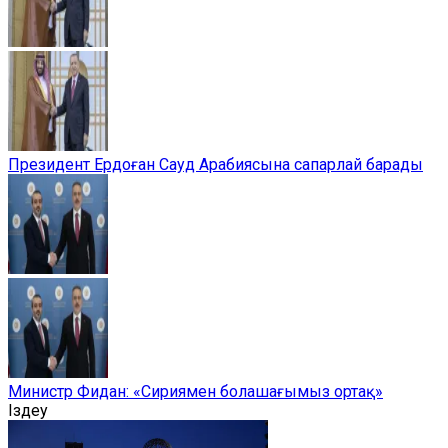
Президент Ердоған Сауд Арабиясына сапарлай барады
Министр Фидан: «Сириямен болашағымыз ортақ»
Іздеу