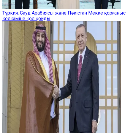
Түркия, Сауд Арабиясы және Пәкістан Мекке қорғаныс
келісіміне қол қойды