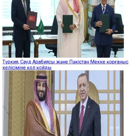
Түркия, Сауд Арабиясы және Пәкістан Мекке қорғаныс
келісіміне қол қойды