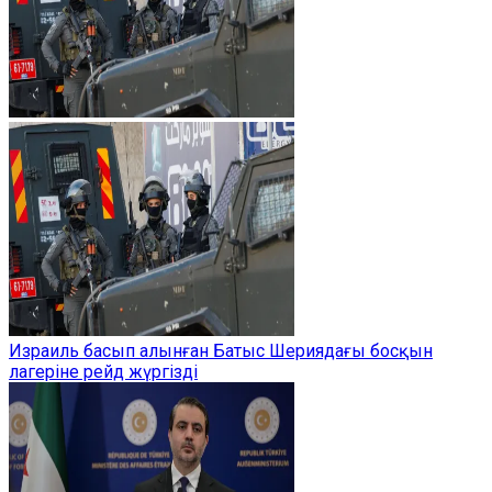
Израиль басып алынған Батыс Шериядағы босқын
лагеріне рейд жүргізді