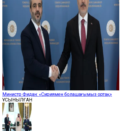
Министр Фидан: «Сириямен болашағымыз ортақ»
ҰСЫНЫЛҒАН