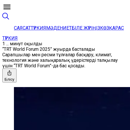
САЯСАТ
ТҮРКИЯ
МӘДЕНИЕТ
БІЛЕ ЖҮРІҢІЗ
КӨЗҚАРАС
ТҮРКИЯ
1 ... минут оқылды
“TRT World Forum 2025” жуырда басталады
Сарапшылар мен ресми тұлғалар басқару, климат,
технология және халықаралық үдерістерді талқылау
үшін “TRT World Forum”-да бас қосады.
Бөлісу