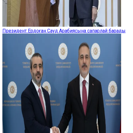
Президент Ердоған Сауд Арабиясына сапарлай барады