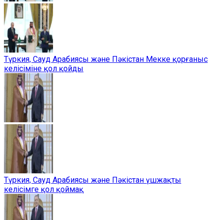
Түркия, Сауд Арабиясы және Пәкістан Мекке қорғаныс
келісіміне қол қойды
Түркия, Сауд Арабиясы және Пәкістан үшжақты
келісімге қол қоймақ