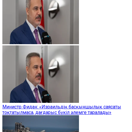
Министр Фидан: «Израильдің басқыншылық саясаты
тоқтатылмаса, дағдарыс бүкіл әлемге таралады»