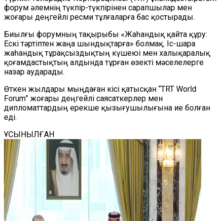
форум әлемнің түкпір-түкпірінен сарапшылар мен
жоғары деңгейлі ресми тұлғаларға бас қостырады.
Биылғы форумның тақырыбы «Жаһандық қайта құру:
Ескі тәртіптен жаңа шындықтарға» болмақ. Іс-шара
жаһандық тұрақсыздықтың күшеюі мен халықаралық
қоғамдастықтың алдында тұрған өзекті мәселелерге
назар аударады.
Өткен жылдары мыңдаған кісі қатысқан “TRT World
Forum” жоғары деңгейлі саясаткерлер мен
дипломаттардың ерекше қызығушылығына ие болған
еді.
ҰСЫНЫЛҒАН