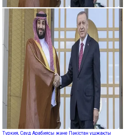
Түркия, Сауд Арабиясы және Пәкістан үшжақты