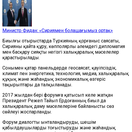
Министр Фидан: «Сириямен болашағымыз ортақ»
Биылғы отырыстарда Түркияның қорғаныс саясаты,
Сирияны қайта құру, көпполярлы әлемдегі дипломатия
мен басқару сияқты негізгі халықаралық мәселелер
қарастырылады.
Сонымен қатар панельдерде геосаясат, қауіпсіздік,
климат пен энергетика, технология, медиа, халықаралық
құқық және жаһандық экономикалық өзгеріс
тақырыптары да талқыланады.
2017 жылдан бері форумға қатысып келе жатқан
Президент Режеп Тайып Ердоғанның биыл да
халықаралық даму мәселелеріне байланысты сөз
сөйлеуі жоспарланды.
Форум диалогты ынталандыруды, шешім
қабылдаушыларды тоғыстыруды және жаһандық