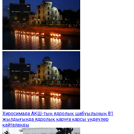
Хиросимада АҚШ-тың ядролық шабуылының 81
жылдығында ядролық қаруға қарсы үндеулер
қайталанды