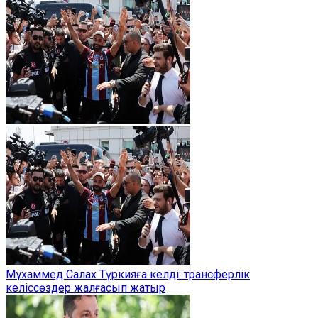
Мұхаммед Салах Түркияға келді: трансферлік
келіссөздер жалғасып жатыр