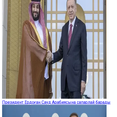
Президент Ердоған Сауд Арабиясына сапарлай барады