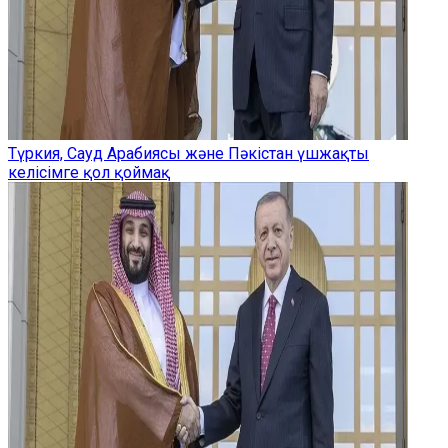
Түркия, Сауд Арабиясы және Пәкістан үшжақты
келісімге қол қоймақ