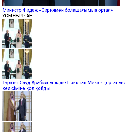
Министр Фидан: «Сириямен болашағымыз ортақ»
ҰСЫНЫЛҒАН
Түркия, Сауд Арабиясы және Пәкістан Мекке қорғаныс
келісіміне қол қойды