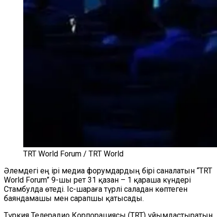
TRT World Forum / TRT World
Әлемдегі ең ірі медиа форумдардың бірі саналатын “TRT
World Forum” 9-шы рет 31 қазан – 1 қараша күндері
Стамбулда өтеді. Іс-шараға түрлі саладан көптеген
баяндамашы мен сарапшы қатысады.
Түркия Телерадио Корпорациясы (TRT) ұйымдастыратын