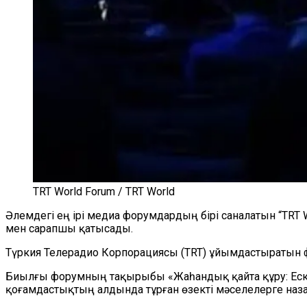
TRT World Forum / TRT World
Әлемдегі ең ірі медиа форумдардың бірі саналатын “TRT W
мен сарапшы қатысады.
Түркия Телерадио Корпорациясы (TRT) ұйымдастыратын ф
Биылғы форумның тақырыбы «Жаһандық қайта құру: Еск
қоғамдастықтың алдында тұрған өзекті мәселелерге наз