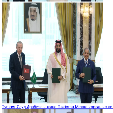
Түркия, Сауд Арабиясы және Пәкістан Мекке қорғаныс ке