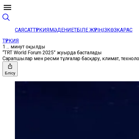
САЯСАТ
ТҮРКИЯ
МӘДЕНИЕТ
БІЛЕ ЖҮРІҢІЗ
КӨЗҚАРАС
ТҮРКИЯ
1 ... минут оқылды
“TRT World Forum 2025” жуырда басталады
Сарапшылар мен ресми тұлғалар басқару, климат, техноло
Бөлісу