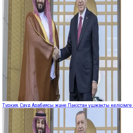
Түркия, Сауд Арабиясы және Пәкістан үшжақты келісімге