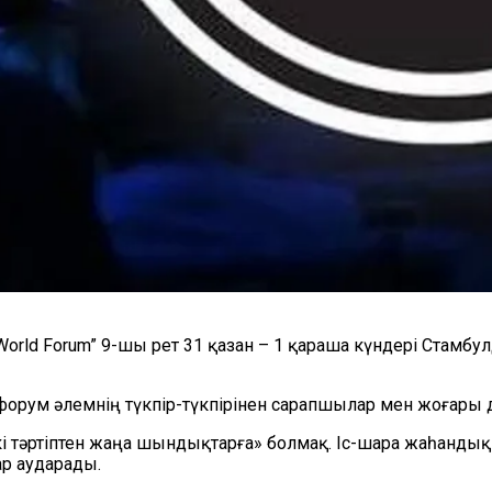
orld Forum” 9-шы рет 31 қазан – 1 қараша күндері Стамбул
орум әлемнің түкпір-түкпірінен сарапшылар мен жоғары д
і тәртіптен жаңа шындықтарға» болмақ. Іс-шара жаһанд
ар аударады.