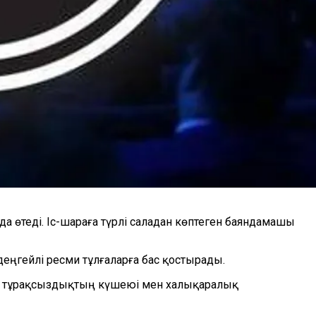
да өтеді. Іс-шараға түрлі саладан көптеген баяндамашы
еңгейлі ресми тұлғаларға бас қостырады.
ық тұрақсыздықтың күшеюі мен халықаралық