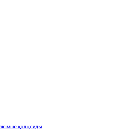
лісіміне қол қойды