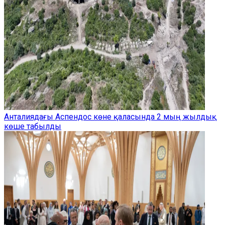
Анталиядағы Аспендос көне қаласында 2 мың жылдық
көше табылды