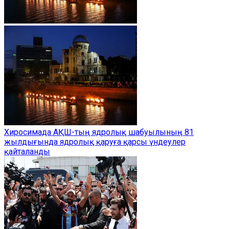
Хиросимада АҚШ-тың ядролық шабуылының 81
жылдығында ядролық қаруға қарсы үндеулер
қайталанды