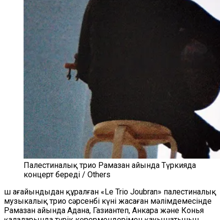
Палестиналық трио Рамазан айында Түркияда
концерт береді / Others
Үш ағайындыдан құралған «Le Trio Joubran» палестиналық
музыкалық трио сәрсенбі күні жасаған мәлімдемесінде
Рамазан айында Адана, Газиантеп, Анкара және Конья
қалаларында түрік көрермендерімен қауышатынын