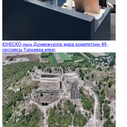
ЮНЕСКО-ның Дүниежүзілік мұра комитетінің 49-
сессиясы Түркияда өтеді