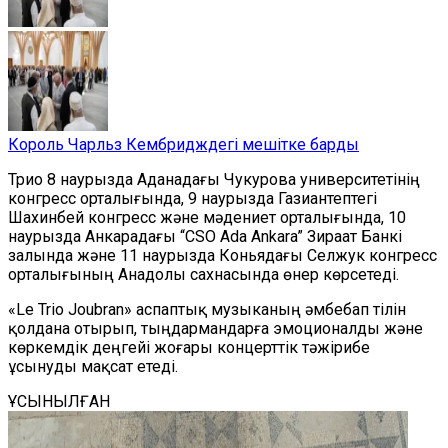
Король Чарльз Кембридждегі мешітке барды
Трио 8 наурызда Аданадағы Чукурова университетінің
конгресс орталығында, 9 наурызда Газиантептегі
Шахинбей конгресс және мәдениет орталығында, 10
наурызда Анкарадағы “CSO Ada Ankara” Зираат Банкі
залында және 11 наурызда Коньядағы Селжук конгресс
орталығының Анадолы сахнасында өнер көрсетеді.
«Le Trio Joubran» аспаптық музыканың әмбебап тілін
қолдана отырып, тыңдармандарға эмоционалды және
көркемдік деңгейі жоғары концерттік тәжірибе
ұсынуды мақсат етеді.
ҰСЫНЫЛҒАН