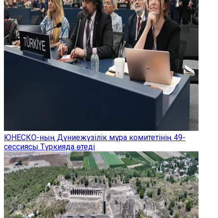
ЮНЕСКО-ның Дүниежүзілік мұра комитетінің 49-
сессиясы Түркияда өтеді