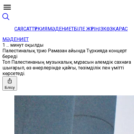
САЯСАТ
ТҮРКИЯ
МӘДЕНИЕТ
БІЛЕ ЖҮРІҢІЗ
КӨЗҚАРАС
МӘДЕНИЕТ
1 ... минут оқылды
Палестиналық трио Рамазан айында Түркияда концерт
береді
Топ Палестинаның музыкалық мұрасын әлемдік сахнаға
шығарып, өз өнерлерінде қайғы, төзімділік пен үмітті
көрсетеді.
Бөлісу