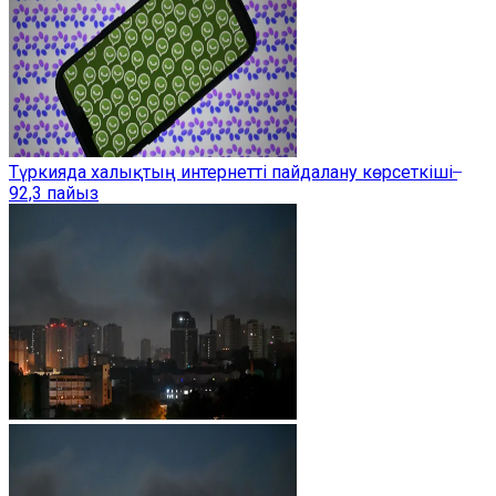
Түркияда халықтың интернетті пайдалану көрсеткіші ̶
92,3 пайыз