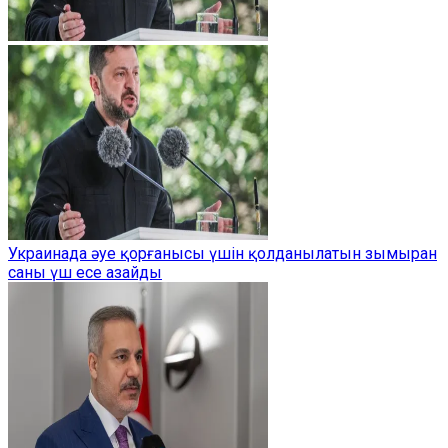
Украинада әуе қорғанысы үшін қолданылатын зымыран
саны үш есе азайды