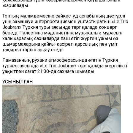
жариялады.
Топтың мәлімдемесіне сәйкес, уд аспабының дәстүрлі
үнін заманауи интерпретациямен ұштастыратын «Le Trio
Joubran» Түркия туры аясында төрт қалада концерт
береді. Палестина мәдениетінің музыкалық мұрасын
халықаралық сахналарда паш етіп жүрген ұжым өз
шығармаларына қайғы-қасірет, қарсылық пен үміт
тақырыптарын арқау етеді.
Рамазанның рухани атмосферасында өтетін Түркия
турнесі аясында «Le Trio Joubran» төрт қалада жергілікті
уақытпен сағат 21:30-да сахнаға шығады.
ҰСЫНЫЛҒАН