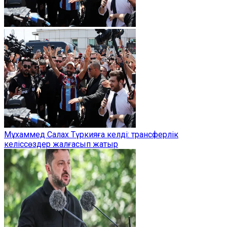
Мұхаммед Салах Түркияға келді: трансферлік
келіссөздер жалғасып жатыр