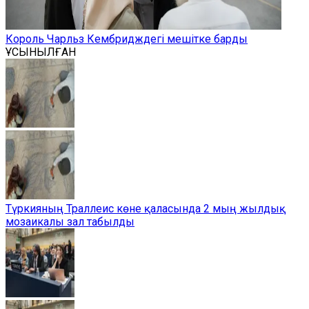
Король Чарльз Кембридждегі мешітке барды
ҰСЫНЫЛҒАН
Түркияның Траллеис көне қаласында 2 мың жылдық
мозаикалы зал табылды