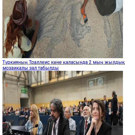
Түркияның Траллеис көне қаласында 2 мың жылдық
мозаикалы зал табылды