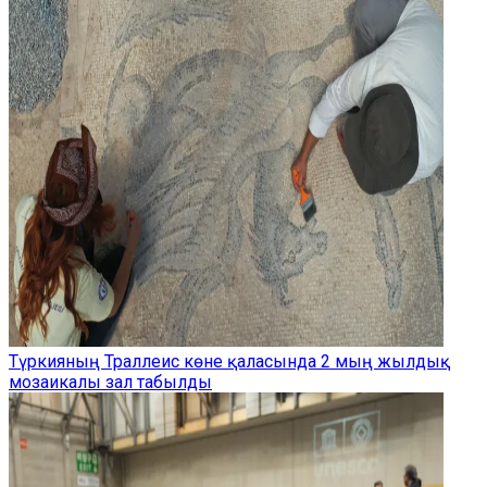
Түркияның Траллеис көне қаласында 2 мың жылдық
мозаикалы зал табылды