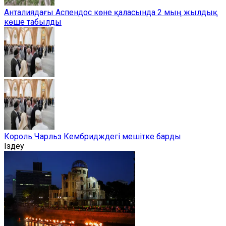
Анталиядағы Аспендос көне қаласында 2 мың жылдық
көше табылды
Король Чарльз Кембридждегі мешітке барды
Іздеу