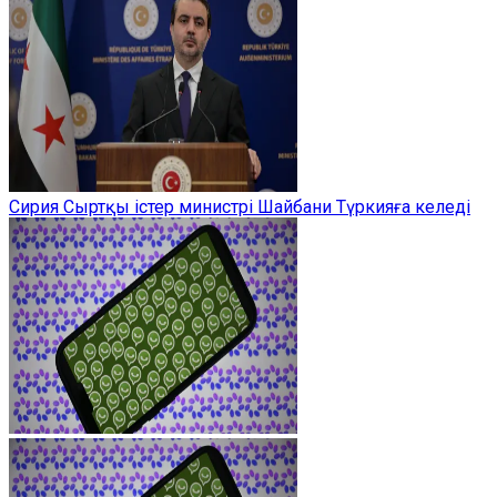
Сирия Сыртқы істер министрі Шайбани Түркияға келеді