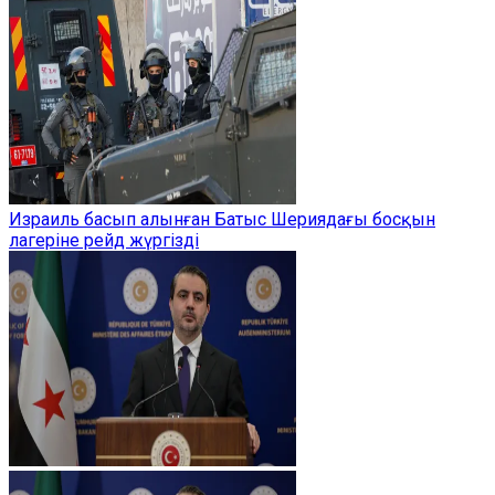
Израиль басып алынған Батыс Шериядағы босқын
лагеріне рейд жүргізді