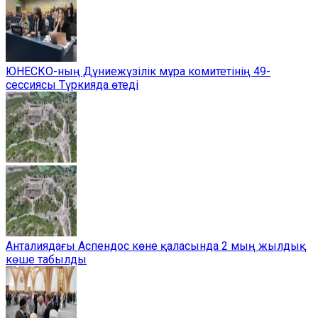
ЮНЕСКО-ның Дүниежүзілік мұра комитетінің 49-
сессиясы Түркияда өтеді
Анталиядағы Аспендос көне қаласында 2 мың жылдық
көше табылды