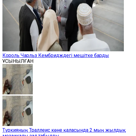
Король Чарльз Кембридждегі мешітке барды
ҰСЫНЫЛҒАН
Түркияның Траллеис көне қаласында 2 мың жылдық
мозаикалы зал табылды