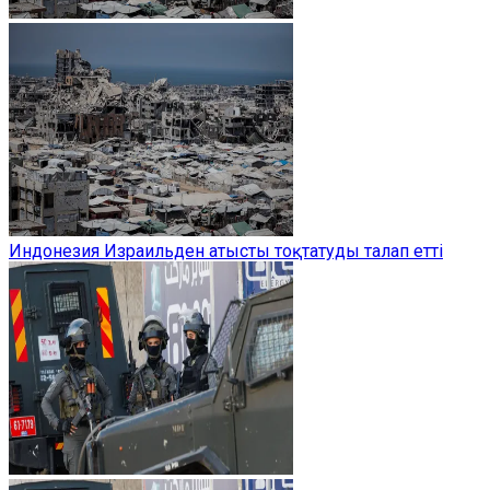
Индонезия Израильден атысты тоқтатуды талап етті