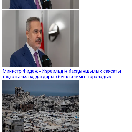
Министр Фидан: «Израильдің басқыншылық саясаты
тоқтатылмаса, дағдарыс бүкіл әлемге таралады»