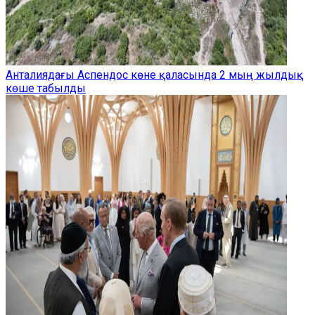
Анталиядағы Аспендос көне қаласында 2 мың жылдық
көше табылды