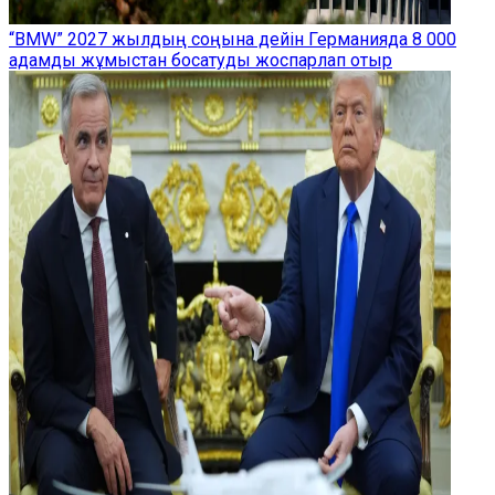
“BMW” 2027 жылдың соңына дейін Германияда 8 000
адамды жұмыстан босатуды жоспарлап отыр