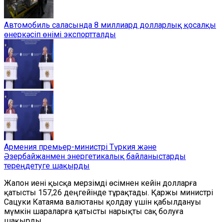
Автомобиль саласында 8 миллиард долларлық қосалқы
өнеркәсіп өнімі экспортталды
Армения премьер-министрі Түркия және
Әзербайжанмен энергетикалық байланыстарды
тереңдетуге шақырды
Жапон иені қысқа мерзімді өсімнен кейін долларға
қатысты 157,26 деңгейінде тұрақтады. Қаржы министрі
Сацуки Катаяма валютаны қолдау үшін қабылдануы
мүмкін шараларға қатысты нарықты сақ болуға
шақырды.