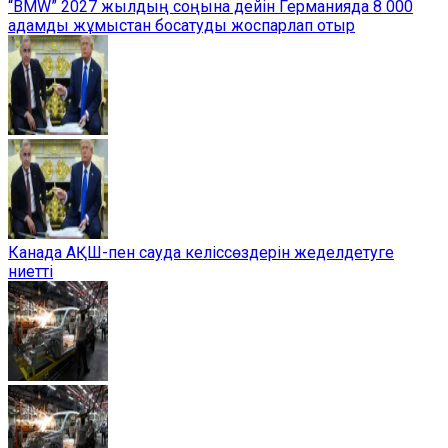
“BMW” 2027 жылдың соңына дейін Германияда 8 000
адамды жұмыстан босатуды жоспарлап отыр
Канада АҚШ-пен сауда келіссөздерін жеделдетуге
ниетті