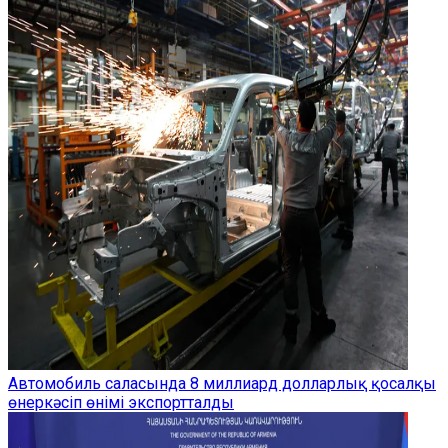
Автомобиль саласында 8 миллиард долларлық қосалқы
өнеркәсіп өнімі экспортталды