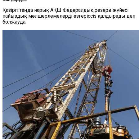
Қазіргі таңда нарық АҚШ Федералдық резерв жүйесі
пайыздық мөлшерлемелерді өзгеріссіз қалдырады деп
болжауда
.