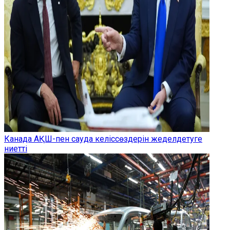
Канада АҚШ-пен сауда келіссөздерін жеделдетуге
ниетті