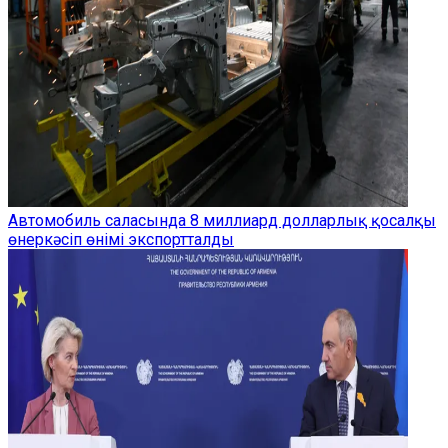
Автомобиль саласында 8 миллиард долларлық қосалқы
өнеркәсіп өнімі экспортталды