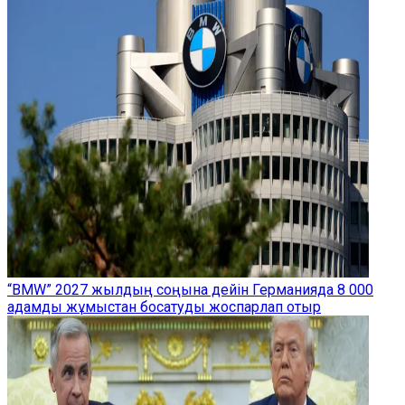
“BMW” 2027 жылдың соңына дейін Германияда 8 000
адамды жұмыстан босатуды жоспарлап отыр