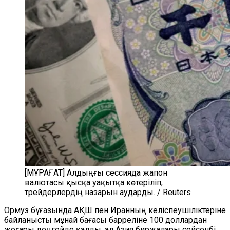
[МҰРАҒАТ] Алдыңғы сессияда жапон
валютасы қысқа уақытқа көтеріліп,
трейдерлердің назарын аударды. / Reuters
Ормуз бұғазында АҚШ пен Иранның келіспеушіліктеріне
байланысты мұнай бағасы барреліне 100 доллардан
жоғары деңгейде қалды, ал Азия биржалары сейсенбі