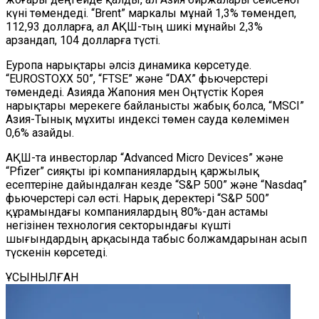
күні төмендеді. “Brent” маркалы мұнай 1,3% төмендеп,
112,93 долларға, ал АҚШ-тың шикі мұнайы 2,3%
арзандап, 104 долларға түсті.
Еуропа нарықтары әлсіз динамика көрсет
уде.
“
EUROSTOXX 50
”
,
“
FTSE
”
және
“
DAX
”
фьючерстері
төмендеді. Азияда Жапония мен Оңтүстік Корея
нарықтары мерекеге байланысты жабық болса,
“
MSCI
”
Азия-Тынық мұхиты индексі төмен сауда көлемімен
0,6% азайды.
АҚШ-та инвесторлар
“
Advanced Micro Devices
”
және
“
Pfizer
”
сияқты ірі компаниялардың қаржылық
есептеріне дайындалған кезде
“
S&P 500
”
және
“
Nasdaq
”
фьючерстері сәл өсті. Нарық деректері
“
S&P 500
”
құрамындағы компаниялардың 80%-дан астамы
негізінен технология секторындағы күшті
шығындардың арқасында табыс болжамдарынан асып
түскенін көрсетеді.
ҰСЫНЫЛҒАН