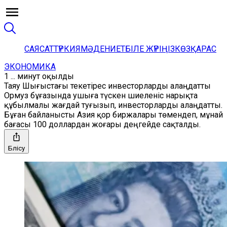
САЯСАТ
ТҮРКИЯ
МӘДЕНИЕТ
БІЛЕ ЖҮРІҢІЗ
КӨЗҚАРАС
ЭКОНОМИКА
1 ... минут оқылды
Таяу Шығыстағы текетірес инвесторларды алаңдатты
Ормуз бұғазында ушыға түскен шиеленіс нарықта
құбылмалы жағдай туғызып, инвесторларды алаңдатты.
Бұған байланысты Азия қор биржалары төмендеп, мұнай
бағасы 100 доллардан жоғары деңгейде сақталды.
Бөлісу