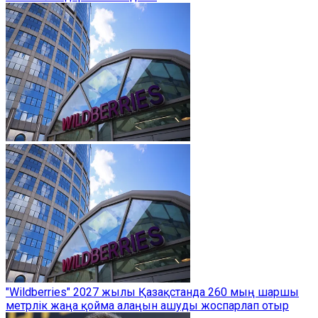
"Wildberries" 2027 жылы Қазақстанда 260 мың шаршы
метрлік жаңа қойма алаңын ашуды жоспарлап отыр