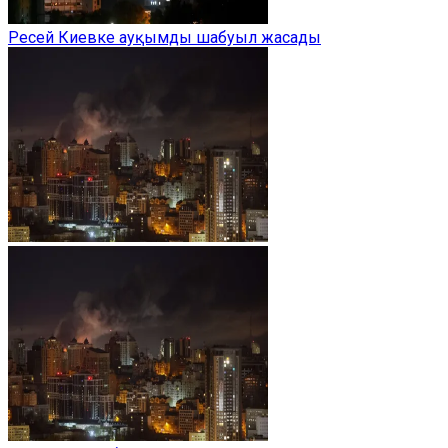
Ресей Киевке ауқымды шабуыл жасады