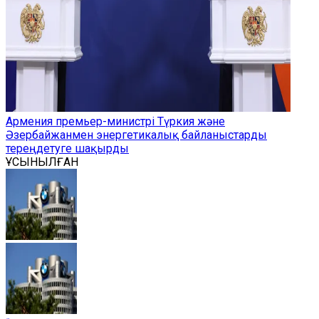
Армения премьер-министрі Түркия және
Әзербайжанмен энергетикалық байланыстарды
тереңдетуге шақырды
ҰСЫНЫЛҒАН