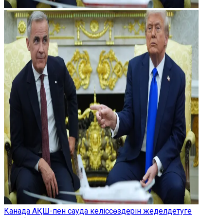
Канада АҚШ-пен сауда келіссөздерін жеделдетуге