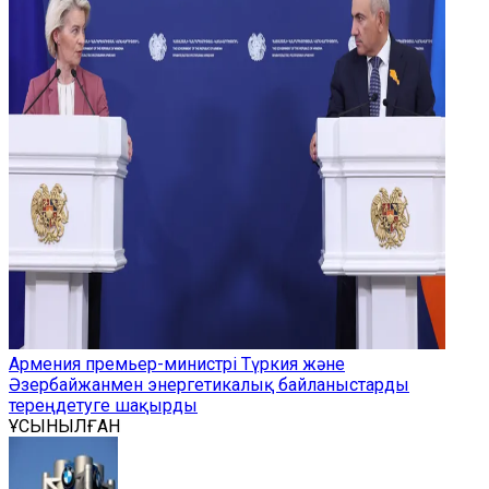
Армения премьер-министрі Түркия және
Әзербайжанмен энергетикалық байланыстарды
тереңдетуге шақырды
ҰСЫНЫЛҒАН