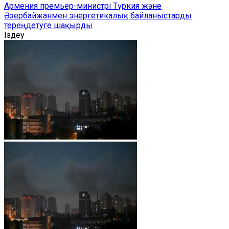
Армения премьер-министрі Түркия және
Әзербайжанмен энергетикалық байланыстарды
тереңдетуге шақырды
Іздеу