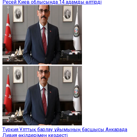
Ресей Киев облысында 14 адамды өлтірді
Түркия Ұлттық барлау ұйымының басшысы Анкарада
Ливия өкілдерімен кездесті