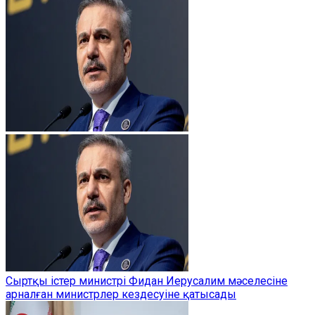
Сыртқы істер министрі Фидан Иерусалим мәселесіне
арналған министрлер кездесуіне қатысады