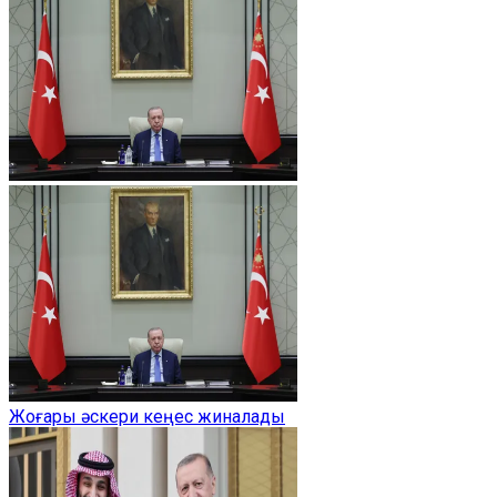
Жоғары әскери кеңес жиналады