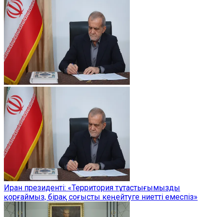
Иран президенті: «Территория тұтастығымызды
қорғаймыз, бірақ соғысты кеңейтуге ниетті емеспіз»