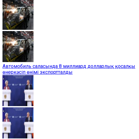
Автомобиль саласында 8 миллиард долларлық қосалқы
өнеркәсіп өнімі экспортталды