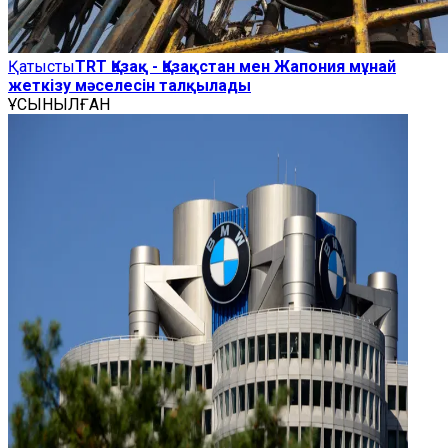
Қатысты
TRT Қазақ - Қазақстан мен Жапония мұнай
жеткізу мәселесін талқылады
ҰСЫНЫЛҒАН