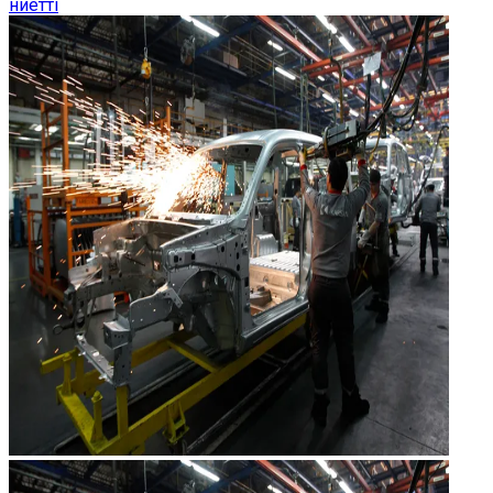
ниетті