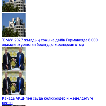
“BMW” 2027 жылдың соңына дейін Германияда 8 000
адамды жұмыстан босатуды жоспарлап отыр
Канада АҚШ-пен сауда келіссөздерін жеделдетуге
ниетті