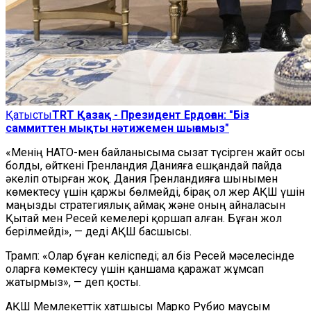
Қатысты
TRT Қазақ - Президент Ердоған: "Біз
саммиттен мықты нәтижемен шығамыз"
«Менің НАТО-мен байланысыма сызат түсірген жайт осы
болды, өйткені Гренландия Данияға ешқандай пайда
әкеліп отырған жоқ. Дания Гренландияға шынымен
көмектесу үшін қаржы бөлмейді, бірақ ол жер АҚШ үшін
маңызды стратегиялық аймақ және оның айналасын
Қытай мен Ресей кемелері қоршап алған. Бұған жол
берілмейді», — деді АҚШ басшысы.
Трамп: «Олар бұған келіспеді; ал біз Ресей мәселесінде
оларға көмектесу үшін қаншама қаражат жұмсап
жатырмыз», — деп қосты.
АҚШ Мемлекеттік хатшысы Марко Рубио маусым