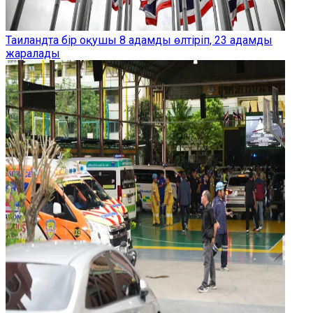
Таиландта бір оқушы 8 адамды өлтіріп, 23 адамды
жаралады