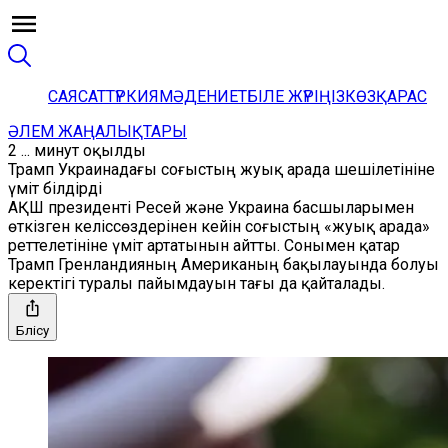
САЯСАТ
ТҮРКИЯ
МӘДЕНИЕТ
БІЛЕ ЖҮРІҢІЗ
КӨЗҚАРАС
ӘЛЕМ ЖАҢАЛЫҚТАРЫ
2 ... минут оқылды
Трамп Украинадағы соғыстың жуық арада шешілетініне
үміт білдірді
АҚШ президенті Ресей және Украина басшыларымен
өткізген келіссөздерінен кейін соғыстың «жуық арада»
реттелетініне үміт артатынын айтты. Сонымен қатар
Трамп Гренландияның Американың бақылауында болуы
керектігі туралы пайымдауын тағы да қайталады.
Бөлісу