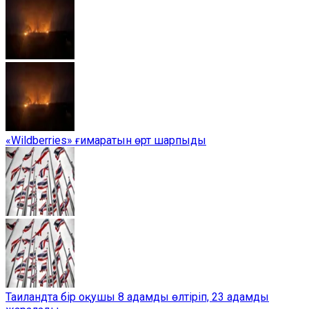
«Wildberries» ғимаратын өрт шарпыды
Таиландта бір оқушы 8 адамды өлтіріп, 23 адамды