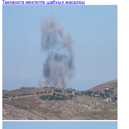
Таиландта мектепте шабуыл жасалды