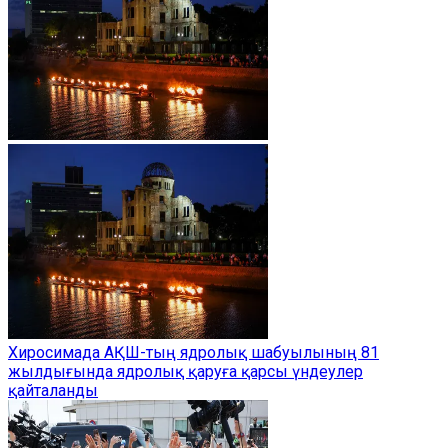
Хиросимада АҚШ-тың ядролық шабуылының 81
жылдығында ядролық қаруға қарсы үндеулер
қайталанды