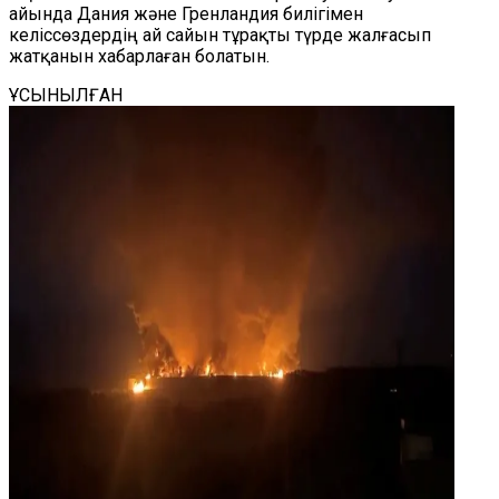
айында Дания және Гренландия билігімен
келіссөздердің ай сайын тұрақты түрде жалғасып
жатқанын хабарлаған болатын.
ҰСЫНЫЛҒАН