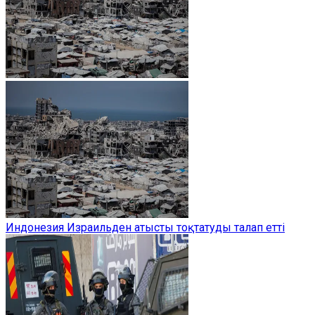
Индонезия Израильден атысты тоқтатуды талап етті