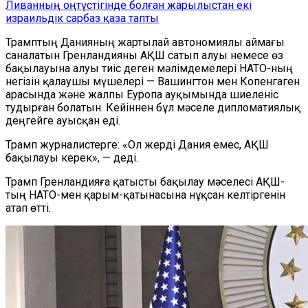
Ливанның оңтүстігінде болған жарылыстан екі
израильдік сарбаз қаза тапты
Трамптың Данияның жартылай автономиялы аймағы
саналатын Гренландияны АҚШ сатып алуы немесе өз
бақылауына алуы тиіс деген мәлімдемелері НАТО-ның
негізін қалаушы мүшелері — Вашингтон мен Копенгаген
арасында және жалпы Еуропа ауқымында шиеленіс
тудырған болатын. Кейіннен бұл мәселе дипломатиялық
деңгейге ауысқан еді.
Трамп журналистерге: «Ол жерді Дания емес, АҚШ
бақылауы керек», — деді.
Трамп Гренландияға қатысты бақылау мәселесі АҚШ-
тың НАТО-мен қарым-қатынасына нұқсан келтіргенін
атап өтті.