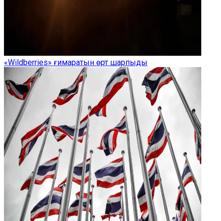
«Wildberries» ғимаратын өрт шарпыды