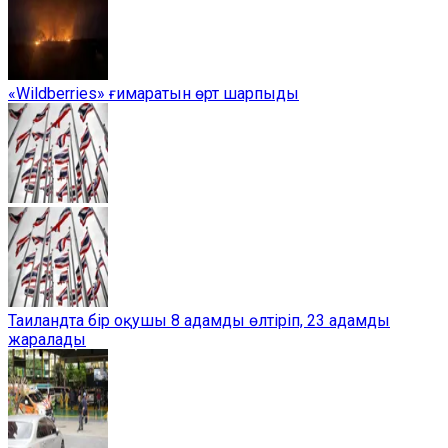
«Wildberries» ғимаратын өрт шарпыды
Таиландта бір оқушы 8 адамды өлтіріп, 23 адамды
жаралады