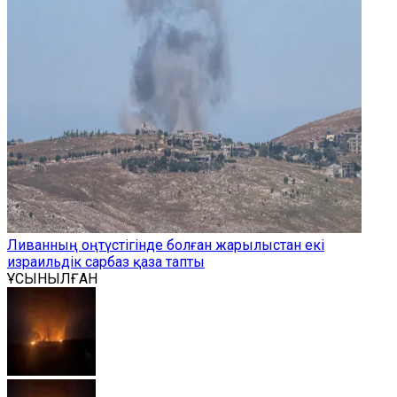
Ливанның оңтүстігінде болған жарылыстан екі
израильдік сарбаз қаза тапты
ҰСЫНЫЛҒАН