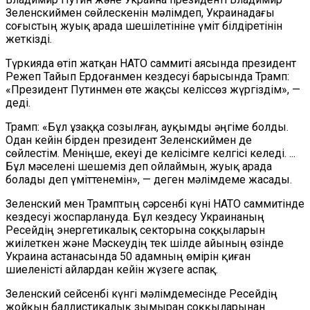
Зеленскиймен сөйлескенін мәлімдеп, Украинадағы
соғыстың жуық арада шешілетініне үміт білдіретінін
жеткізді.
Түркияда өтіп жатқан НАТО саммиті аясында президент
Режеп Тайып Ердоғанмен кездесуі барысында Трамп:
«Президент Путинмен өте жақсы келіссөз жүргіздім», —
деді.
Трамп: «Бұл ұзаққа созылған, ауқымды әңгіме болды.
Одан кейін бірден президент Зеленскиймен де
сөйлестім. Меніңше, екеуі де келісімге келгісі келеді. ...
Бұл мәселені шешеміз деп ойлаймын, жуық арада
болады деп үміттенемін», — деген мәлімдеме жасады.
Зеленский мен Трамптың сәрсенбі күні НАТО саммитінде
кездесуі жоспарлануда. Бұл кездесу Украинаның
Ресейдің энергетикалық секторына соққыларын
жиілеткен және Мәскеудің тек шілде айының өзінде
Украина астанасында 50 адамның өмірін қиған
шиеленісті айлардан кейін жүзеге аспақ.
Зеленский сейсенбі күнгі мәлімдемесінде Ресейдің
жойқын баллистикалық зымыран соққыларынан