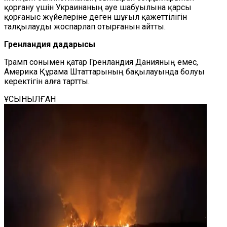
қорғану үшін Украинаның әуе шабуылына қарсы
қорғаныс жүйелеріне деген шұғыл қажеттілігін
талқылауды жоспарлап отырғанын айтты.
Гренландия дағдарысы
Трамп сонымен қатар Гренландия Данияның емес,
Америка Құрама Штаттарының бақылауында болуы
керектігін алға тартты.
ҰСЫНЫЛҒАН