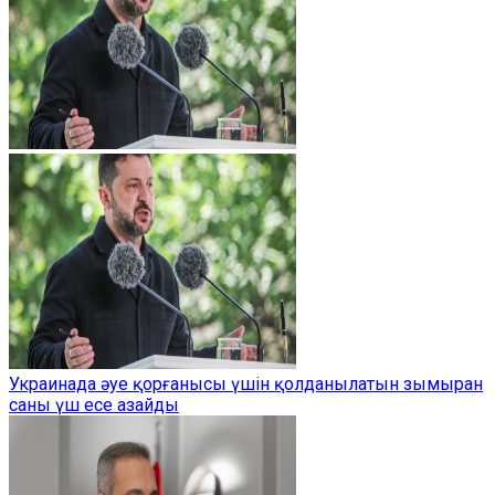
Украинада әуе қорғанысы үшін қолданылатын зымыран
саны үш есе азайды