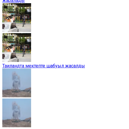
жаралады
Таиландта мектепте шабуыл жасалды