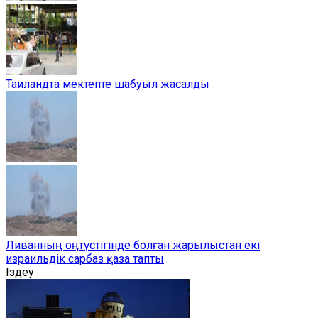
Таиландта мектепте шабуыл жасалды
Ливанның оңтүстігінде болған жарылыстан екі
израильдік сарбаз қаза тапты
Іздеу