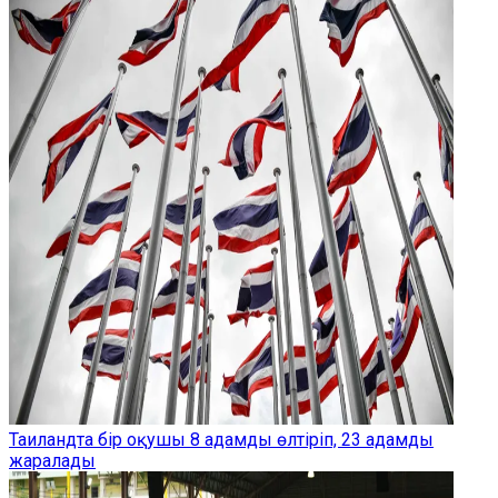
Таиландта бір оқушы 8 адамды өлтіріп, 23 адамды
жаралады