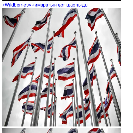
«Wildberries» ғимаратын өрт шарпыды