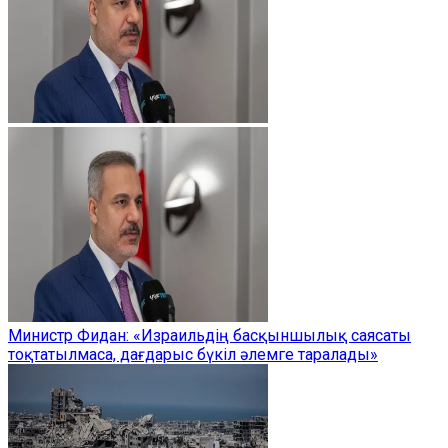
Министр Фидан: «Израильдің басқыншылық саясаты
тоқтатылмаса, дағдарыс бүкіл әлемге таралады»