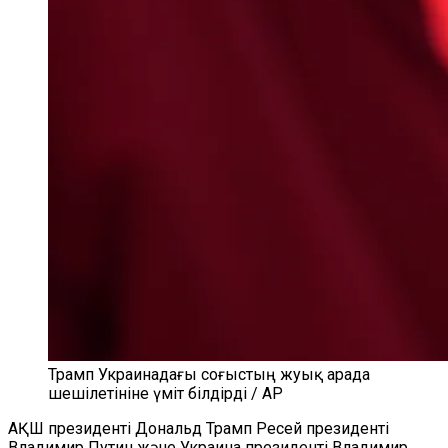
Трамп Украинадағы соғыстың жуық арада
шешілетініне үміт білдірді / AP
АҚШ президенті Дональд Трамп Ресей президенті
Владимир Путин және Украина президенті Владимир