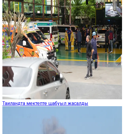
Таиландта мектепте шабуыл жасалды