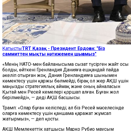
Қатысты
TRT Қазақ - Президент Ердоған: "Біз
саммиттен мықты нәтижемен шығамыз"
«Менің НАТО-мен байланысыма сызат түсірген жайт осы
болды, өйткені Гренландия Данияға ешқандай пайда
әкеліп отырған жоқ. Дания Гренландияға шынымен
көмектесу үшін қаржы бөлмейді, бірақ ол жер АҚШ үшін
маңызды стратегиялық аймақ және оның айналасын
Қытай мен Ресей кемелері қоршап алған. Бұған жол
берілмейді», — деді АҚШ басшысы.
Трамп: «Олар бұған келіспеді; ал біз Ресей мәселесінде
оларға көмектесу үшін қаншама қаражат жұмсап
жатырмыз», — деп қосты.
АҚШ Мемлекеттік хатшысы Марко Рубио маусым