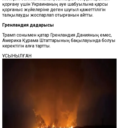
қорғану үшін Украинаның әуе шабуылына қарсы
қорғаныс жүйелеріне деген шұғыл қажеттілігін
талқылауды жоспарлап отырғанын айтты.
Гренландия дағдарысы
Трамп сонымен қатар Гренландия Данияның емес,
Америка Құрама Штаттарының бақылауында болуы
керектігін алға тартты.
ҰСЫНЫЛҒАН