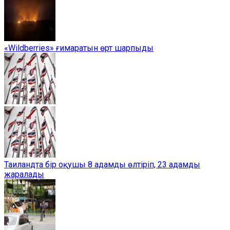
«Wildberries» ғимаратын өрт шарпыды
Таиландта бір оқушы 8 адамды өлтіріп, 23 адамды
жаралады