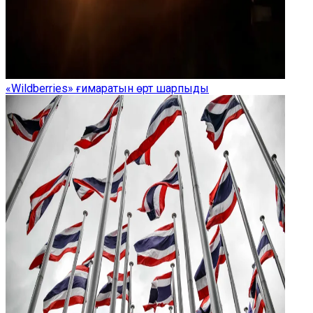
«Wildberries» ғимаратын өрт шарпыды