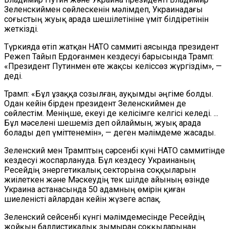
Зеленскиймен сөйлескенін мәлімдеп, Украинадағы
соғыстың жуық арада шешілетініне үміт білдіретінін
жеткізді.
Түркияда өтіп жатқан НАТО саммиті аясында президент
Режеп Тайып Ердоғанмен кездесуі барысында Трамп:
«Президент Путинмен өте жақсы келіссөз жүргіздім», —
деді.
Трамп: «Бұл ұзаққа созылған, ауқымды әңгіме болды.
Одан кейін бірден президент Зеленскиймен де
сөйлестім. Меніңше, екеуі де келісімге келгісі келеді. ...
Бұл мәселені шешеміз деп ойлаймын, жуық арада
болады деп үміттенемін», — деген мәлімдеме жасады.
Зеленский мен Трамптың сәрсенбі күні НАТО саммитінде
кездесуі жоспарлануда. Бұл кездесу Украинаның
Ресейдің энергетикалық секторына соққыларын
жиілеткен және Мәскеудің тек шілде айының өзінде
Украина астанасында 50 адамның өмірін қиған
шиеленісті айлардан кейін жүзеге аспақ.
Зеленский сейсенбі күнгі мәлімдемесінде Ресейдің
жойқын баллистикалық зымыран соққыларынан