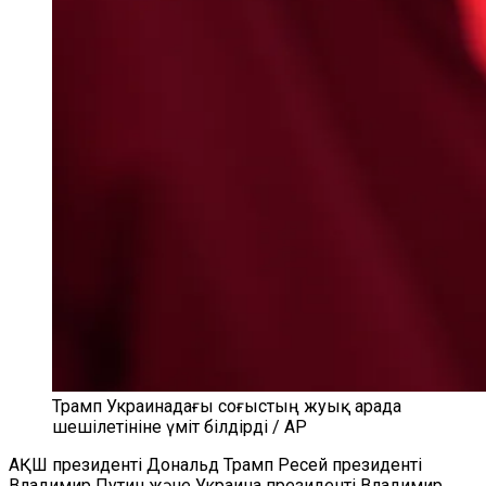
Трамп Украинадағы соғыстың жуық арада
шешілетініне үміт білдірді / AP
АҚШ президенті Дональд Трамп Ресей президенті
Владимир Путин және Украина президенті Владимир