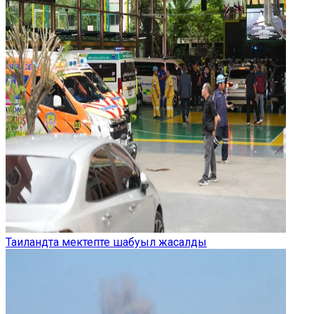
Таиландта мектепте шабуыл жасалды