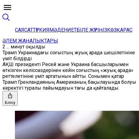
САЯСАТ
ТҮРКИЯ
МӘДЕНИЕТ
БІЛЕ ЖҮРІҢІЗ
КӨЗҚАРАС
ӘЛЕМ ЖАҢАЛЫҚТАРЫ
2 ... минут оқылды
Трамп Украинадағы соғыстың жуық арада шешілетініне
үміт білдірді
АҚШ президенті Ресей және Украина басшыларымен
өткізген келіссөздерінен кейін соғыстың «жуық арада»
реттелетініне үміт артатынын айтты. Сонымен қатар
Трамп Гренландияның Американың бақылауында болуы
керектігі туралы пайымдауын тағы да қайталады.
Бөлісу