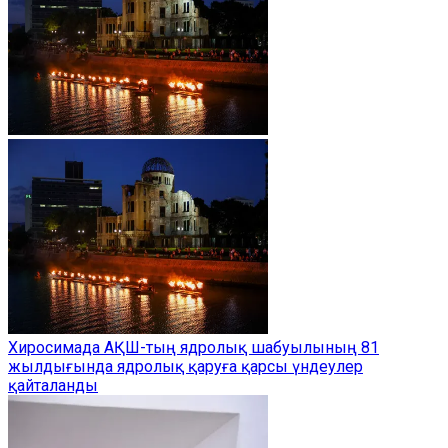
Хиросимада АҚШ-тың ядролық шабуылының 81
жылдығында ядролық қаруға қарсы үндеулер
қайталанды