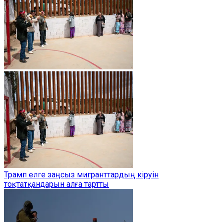
Трамп елге заңсыз мигранттардың кіруін
тоқтатқандарын алға тартты