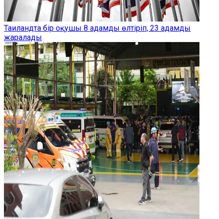
Таиландта бір оқушы 8 адамды өлтіріп, 23 адамды
жаралады