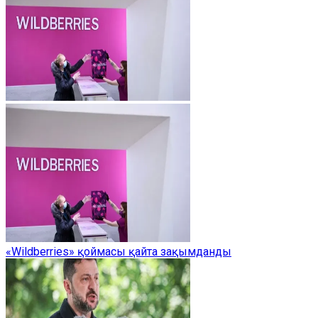
«Wildberries» қоймасы қайта зақымданды