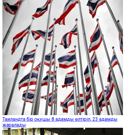
Таиландта бір оқушы 8 адамды өлтіріп, 23 адамды
жаралады