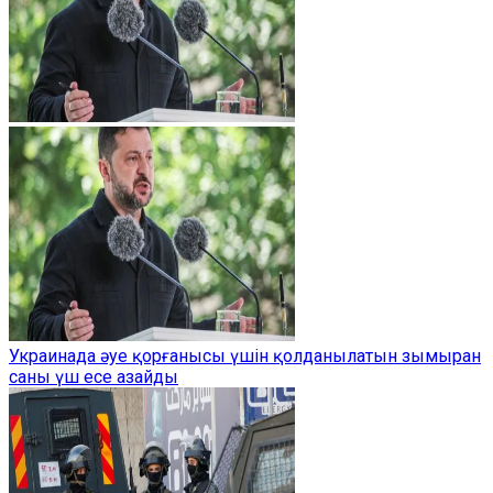
Украинада әуе қорғанысы үшін қолданылатын зымыран
саны үш есе азайды