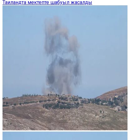
Таиландта мектепте шабуыл жасалды