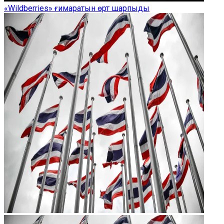
«Wildberries» ғимаратын өрт шарпыды