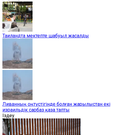
Таиландта мектепте шабуыл жасалды
Ливанның оңтүстігінде болған жарылыстан екі
израильдік сарбаз қаза тапты
Іздеу