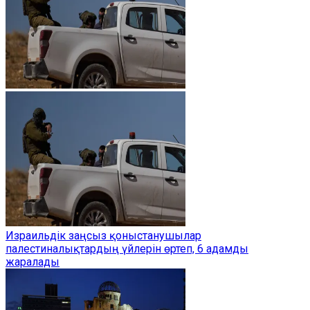
Израильдік заңсыз қоныстанушылар
палестиналықтардың үйлерін өртеп, 6 адамды
жаралады