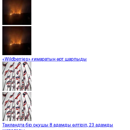
«Wildberries» ғимаратын өрт шарпыды
Таиландта бір оқушы 8 адамды өлтіріп, 23 адамды