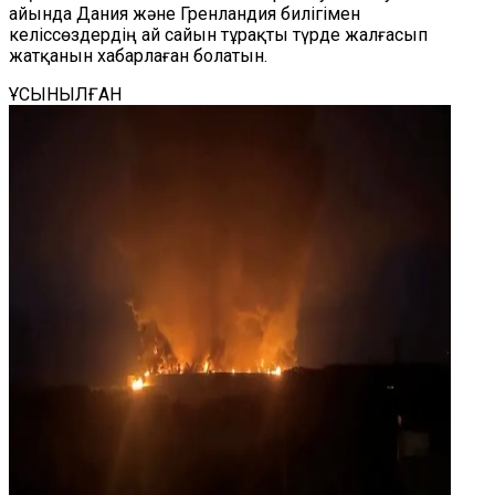
айында Дания және Гренландия билігімен
келіссөздердің ай сайын тұрақты түрде жалғасып
жатқанын хабарлаған болатын.
ҰСЫНЫЛҒАН