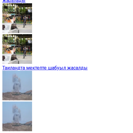
жаралады
Таиландта мектепте шабуыл жасалды