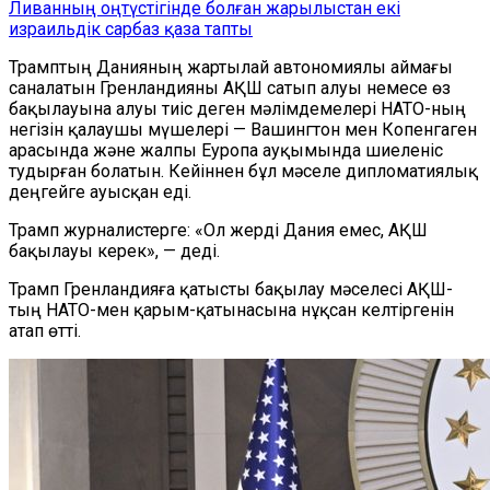
Ливанның оңтүстігінде болған жарылыстан екі
израильдік сарбаз қаза тапты
Трамптың Данияның жартылай автономиялы аймағы
саналатын Гренландияны АҚШ сатып алуы немесе өз
бақылауына алуы тиіс деген мәлімдемелері НАТО-ның
негізін қалаушы мүшелері — Вашингтон мен Копенгаген
арасында және жалпы Еуропа ауқымында шиеленіс
тудырған болатын. Кейіннен бұл мәселе дипломатиялық
деңгейге ауысқан еді.
Трамп журналистерге: «Ол жерді Дания емес, АҚШ
бақылауы керек», — деді.
Трамп Гренландияға қатысты бақылау мәселесі АҚШ-
тың НАТО-мен қарым-қатынасына нұқсан келтіргенін
атап өтті.