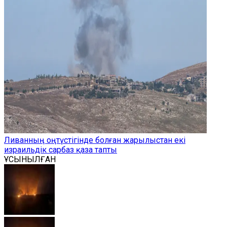
Ливанның оңтүстігінде болған жарылыстан екі
израильдік сарбаз қаза тапты
ҰСЫНЫЛҒАН