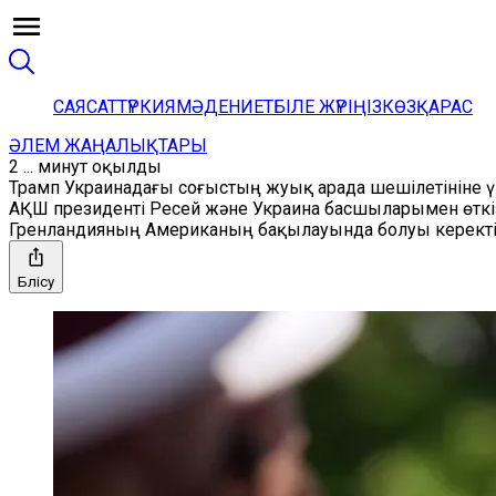
САЯСАТ
ТҮРКИЯ
МӘДЕНИЕТ
БІЛЕ ЖҮРІҢІЗ
КӨЗҚАРАС
ӘЛЕМ ЖАҢАЛЫҚТАРЫ
2 ... минут оқылды
Трамп Украинадағы соғыстың жуық арада шешілетініне үм
АҚШ президенті Ресей және Украина басшыларымен өткізг
Гренландияның Американың бақылауында болуы керектіг
Бөлісу