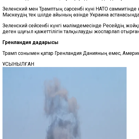
Зеленский мен Трамптың сәрсенбі күні НАТО саммитінде
Мәскеудің тек шілде айының өзінде Украина астанасында 
Зеленский сейсенбі күнгі мәлімдемесінде Ресейдің жо
деген шұғыл қажеттілігін талқылауды жоспарлап отырға
Гренландия дағдарысы
Трамп сонымен қатар Гренландия Данияның емес, Америк
ҰСЫНЫЛҒАН