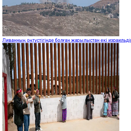
Ливанның оңтүстігінде болған жарылыстан екі израильдік