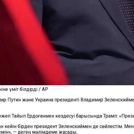
е үміт білдірді / AP
мир Путин және Украина президенті Владимир Зеленскийм
ежеп Тайып Ердоғанмен кездесуі барысында Трамп: «Презид
кейін бірден президент Зеленскиймен де сөйлестім. Меніңше
мін», — деген мәлімдеме жасады.