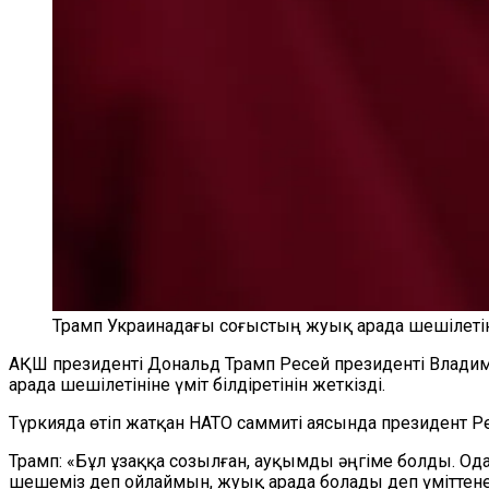
Трамп Украинадағы соғыстың жуық арада шешілетінін
АҚШ президенті Дональд Трамп Ресей президенті Влади
арада шешілетініне үміт білдіретінін жеткізді.
Түркияда өтіп жатқан НАТО саммиті аясында президент Р
Трамп: «Бұл ұзаққа созылған, ауқымды әңгіме болды. Одан 
шешеміз деп ойлаймын, жуық арада болады деп үміттене