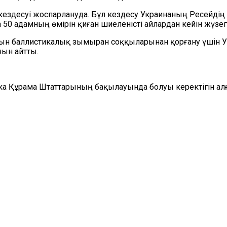
 кездесуі жоспарлануда. Бұл кездесу Украинаның Ресейді
50 адамның өмірін қиған шиеленісті айлардан кейін жүзег
йқын баллистикалық зымыран соққыларынан қорғану үшін 
нын айтты.
а Құрама Штаттарының бақылауында болуы керектігін алғ