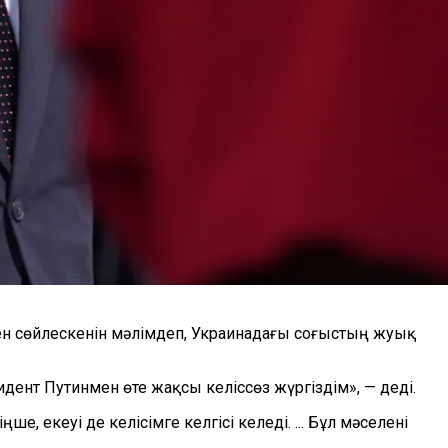
ен сөйлескенін мәлімдеп, Украинадағы соғыстың жуық
ент Путинмен өте жақсы келіссөз жүргіздім», — деді.
, екеуі де келісімге келгісі келеді. ... Бұл мәселені