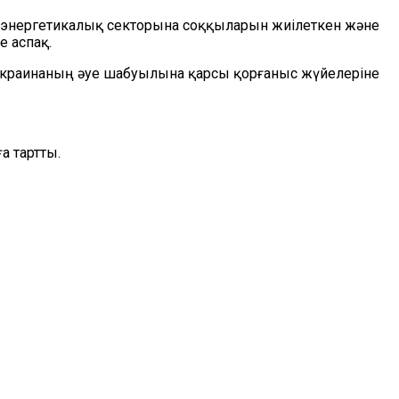
ң энергетикалық секторына соққыларын жиілеткен және
е аспақ.
Украинаның әуе шабуылына қарсы қорғаныс жүйелеріне
а тартты.