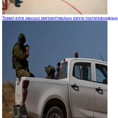
Трамп елге заңсыз мигранттардың кіруін тоқтатқандарын 