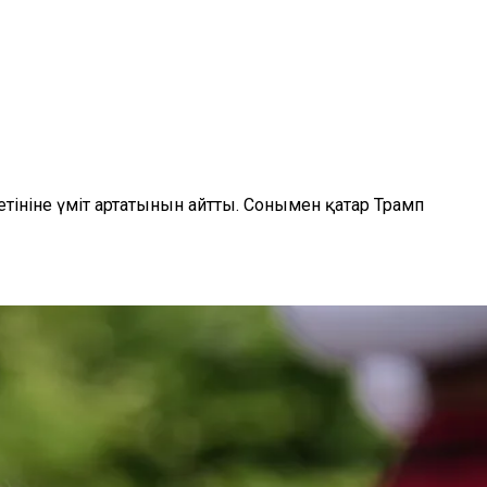
тініне үміт артатынын айтты. Сонымен қатар Трамп