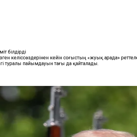
іт білдірді
ен келіссөздерінен кейін соғыстың «жуық арада» реттеле
і туралы пайымдауын тағы да қайталады.