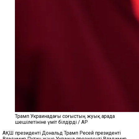
Трамп Украинадағы соғыстың жуық арада
шешілетініне үміт білдірді / AP
АҚШ президенті Дональд Трамп Ресей президенті
Владимир Путин және Украина президенті Владимир