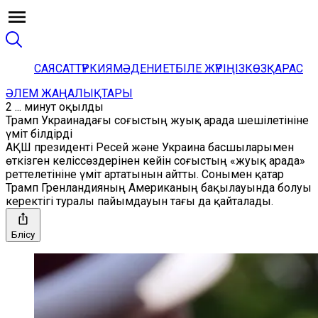
САЯСАТ
ТҮРКИЯ
МӘДЕНИЕТ
БІЛЕ ЖҮРІҢІЗ
КӨЗҚАРАС
ӘЛЕМ ЖАҢАЛЫҚТАРЫ
2 ... минут оқылды
Трамп Украинадағы соғыстың жуық арада шешілетініне
үміт білдірді
АҚШ президенті Ресей және Украина басшыларымен
өткізген келіссөздерінен кейін соғыстың «жуық арада»
реттелетініне үміт артатынын айтты. Сонымен қатар
Трамп Гренландияның Американың бақылауында болуы
керектігі туралы пайымдауын тағы да қайталады.
Бөлісу