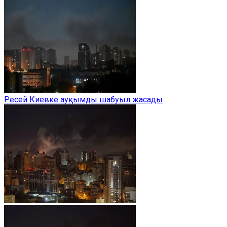
Ресей Киевке ауқымды шабуыл жасады