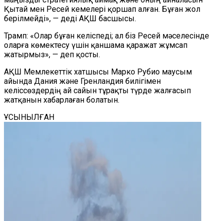
Қытай мен Ресей кемелері қоршап алған. Бұған жол
берілмейді», — деді АҚШ басшысы.
Трамп: «Олар бұған келіспеді; ал біз Ресей мәселесінде
оларға көмектесу үшін қаншама қаражат жұмсап
жатырмыз», — деп қосты.
АҚШ Мемлекеттік хатшысы Марко Рубио маусым
айында Дания және Гренландия билігімен
келіссөздердің ай сайын тұрақты түрде жалғасып
жатқанын хабарлаған болатын.
ҰСЫНЫЛҒАН