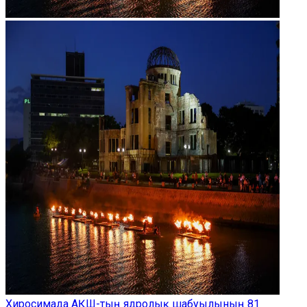
Хиросимада АҚШ-тың ядролық шабуылының 81