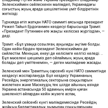
Зеленскиймен сөйлескенін мәлімдеп, Украинадағы
соғыстың жуық арада шешілетініне үміт білдіретінін
жеткізді.
Түркияда өтіп жатқан НАТО саммиті аясында президент
Режеп Тайып Ердоғанмен кездесуі барысында Трамп:
«Президент Путинмен өте жақсы келіссөз жүргіздім», —
деді.
Трамп: «Бұл ұзаққа созылған, ауқымды әңгіме болды.
Одан кейін бірден президент Зеленскиймен де
сөйлестім. Меніңше, екеуі де келісімге келгісі келеді. ...
Бұл мәселені шешеміз деп ойлаймын, жуық арада
болады деп үміттенемін», — деген мәлімдеме жасады.
Зеленский мен Трамптың сәрсенбі күні НАТО саммитінде
кездесуі жоспарлануда. Бұл кездесу Украинаның
Ресейдің энергетикалық секторына соққыларын
жиілеткен және Мәскеудің тек шілде айының өзінде
Украина астанасында 50 адамның өмірін қиған
шиеленісті айлардан кейін жүзеге аспақ.
Зеленский сейсенбі күнгі мәлімдемесінде Ресейдің
жойқын баллистикалық зымыран соққыларынан