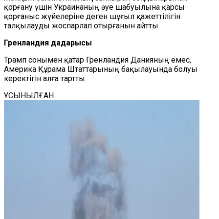
қорғану үшін Украинаның әуе шабуылына қарсы
қорғаныс жүйелеріне деген шұғыл қажеттілігін
талқылауды жоспарлап отырғанын айтты.
Гренландия дағдарысы
Трамп сонымен қатар Гренландия Данияның емес,
Америка Құрама Штаттарының бақылауында болуы
керектігін алға тартты.
ҰСЫНЫЛҒАН