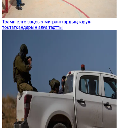
Трамп елге заңсыз мигранттардың кіруін
тоқтатқандарын алға тартты