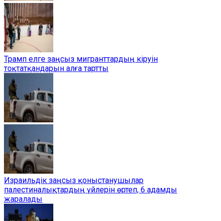
Трамп елге заңсыз мигранттардың кіруін
тоқтатқандарын алға тартты
Израильдік заңсыз қоныстанушылар
палестиналықтардың үйлерін өртеп, 6 адамды
жаралады