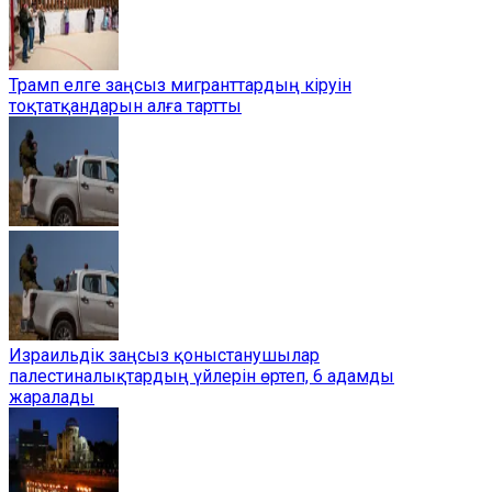
Трамп елге заңсыз мигранттардың кіруін
тоқтатқандарын алға тартты
Израильдік заңсыз қоныстанушылар
палестиналықтардың үйлерін өртеп, 6 адамды
жаралады