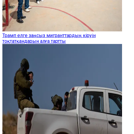
Трамп елге заңсыз мигранттардың кіруін
тоқтатқандарын алға тартты