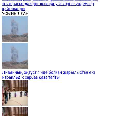
жылдығында ядролық қаруға қарсы үндеулер
қайталанды
ҰСЫНЫЛҒАН
Ливанның оңтүстігінде болған жарылыстан екі
израильдік сарбаз қаза тапты