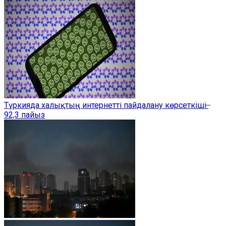
Түркияда халықтың интернетті пайдалану көрсеткіші ̶
92,3 пайыз