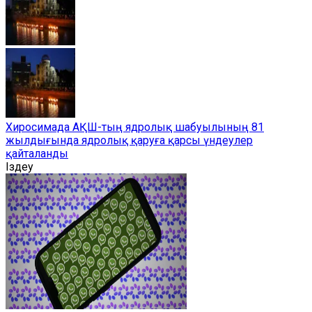
Хиросимада АҚШ-тың ядролық шабуылының 81
жылдығында ядролық қаруға қарсы үндеулер
қайталанды
Іздеу