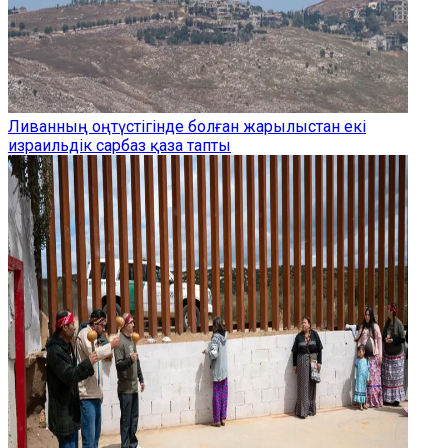
Ливанның оңтүстігінде болған жарылыстан екі
израильдік сарбаз қаза тапты