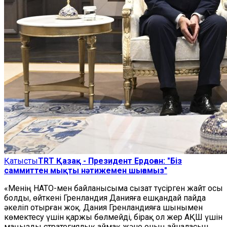
Қатысты
TRT Қазақ - Президент Ердоған: "Біз
саммиттен мықты нәтижемен шығамыз"
«Менің НАТО-мен байланысыма сызат түсірген жайт осы
болды, өйткені Гренландия Данияға ешқандай пайда
әкеліп отырған жоқ. Дания Гренландияға шынымен
көмектесу үшін қаржы бөлмейді, бірақ ол жер АҚШ үшін
маңызды стратегиялық аймақ және оның айналасын