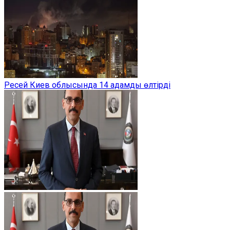
Ресей Киев облысында 14 адамды өлтірді