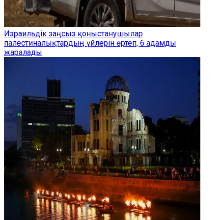
Израильдік заңсыз қоныстанушылар
палестиналықтардың үйлерін өртеп, 6 адамды
жаралады