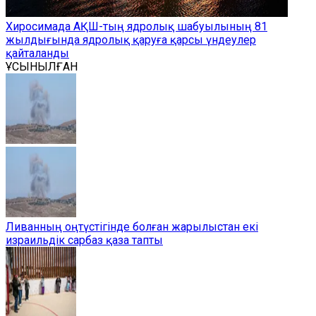
Хиросимада АҚШ-тың ядролық шабуылының 81
жылдығында ядролық қаруға қарсы үндеулер
қайталанды
ҰСЫНЫЛҒАН
Ливанның оңтүстігінде болған жарылыстан екі
израильдік сарбаз қаза тапты