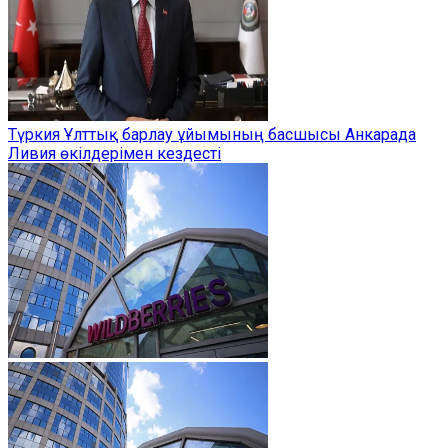
Түркия Ұлттық барлау ұйымының басшысы Анкарада
Ливия өкілдерімен кездесті