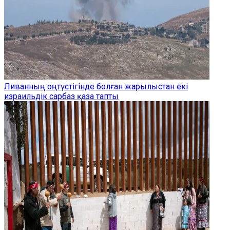
Ливанның оңтүстігінде болған жарылыстан екі
израильдік сарбаз қаза тапты