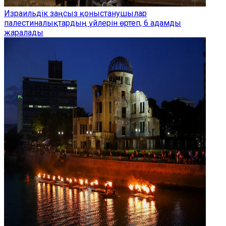
Израильдік заңсыз қоныстанушылар
палестиналықтардың үйлерін өртеп, 6 адамды
жаралады