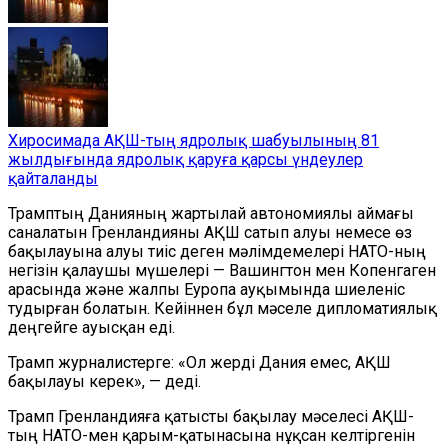
Хиросимада АҚШ-тың ядролық шабуылының 81
жылдығында ядролық қаруға қарсы үндеулер
қайталанды
Трамптың Данияның жартылай автономиялы аймағы
саналатын Гренландияны АҚШ сатып алуы немесе өз
бақылауына алуы тиіс деген мәлімдемелері НАТО-ның
негізін қалаушы мүшелері — Вашингтон мен Копенгаген
арасында және жалпы Еуропа ауқымында шиеленіс
тудырған болатын. Кейіннен бұл мәселе дипломатиялық
деңгейге ауысқан еді.
Трамп журналистерге: «Ол жерді Дания емес, АҚШ
бақылауы керек», — деді.
Трамп Гренландияға қатысты бақылау мәселесі АҚШ-
тың НАТО-мен қарым-қатынасына нұқсан келтіргенін