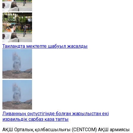
Таиландта мектепте шабуыл жасалды
Ливанның оңтүстігінде болған жарылыстан екі
израильдік сарбаз қаза тапты
АҚШ Орталық қолбасшылығы (CENTCOM) АҚШ армиясы