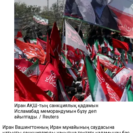
Иран АҚШ-тың санкциялық қадамын
Исламабад меморандумын бұзу деп
айыптады. / Reuters
Иран Вашингтонның Иран мұнайының саудасына
қатысты санкцияларды уақытша тоқтату қадамынан бас