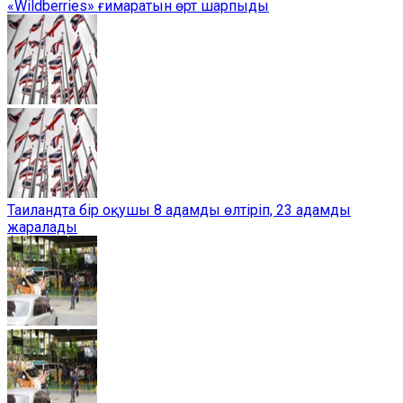
«Wildberries» ғимаратын өрт шарпыды
Таиландта бір оқушы 8 адамды өлтіріп, 23 адамды
жаралады