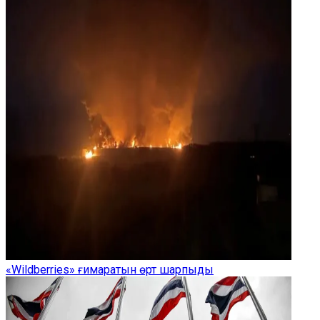
«Wildberries» ғимаратын өрт шарпыды