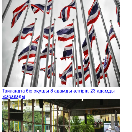
Таиландта бір оқушы 8 адамды өлтіріп, 23 адамды
жаралады