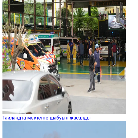
Таиландта мектепте шабуыл жасалды