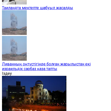
Таиландта мектепте шабуыл жасалды
Ливанның оңтүстігінде болған жарылыстан екі
израильдік сарбаз қаза тапты
Іздеу