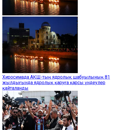
Хиросимада АҚШ-тың ядролық шабуылының 81
жылдығында ядролық қаруға қарсы үндеулер
қайталанды