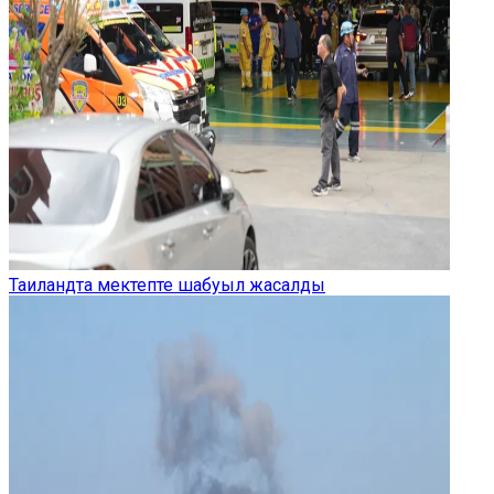
Таиландта мектепте шабуыл жасалды