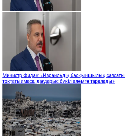
Министр Фидан: «Израильдің басқыншылық саясаты
тоқтатылмаса, дағдарыс бүкіл әлемге таралады»