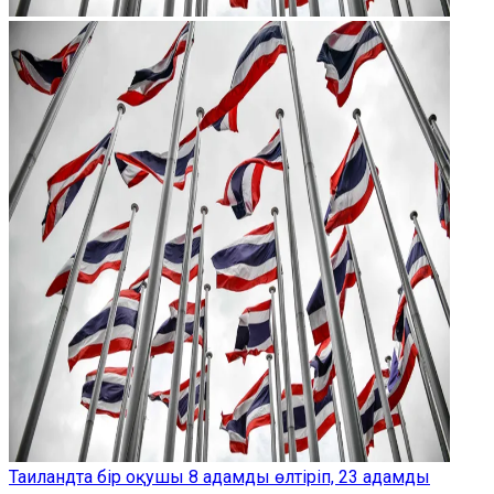
Таиландта бір оқушы 8 адамды өлтіріп, 23 адамды