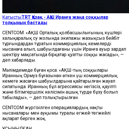
Қатысты
TRT Қазақ - АҚШ Иранға жаңа соққылар
толқынын бастады
CENTCOM: «АҚШ Орталық қолбасшылығының күштері
халықаралық су жолында экипажы жазықсыз бейбіт
тұрғындардан тұратын коммерциялық кемелерді
нысанаға алып, шабуылдағаны үшін Иранға ауыр зардап
шектіру мақсатында бірқатар қуатты соққы жасады», —
деп хабарлады.
Мәлімдемеде бұған қоса: «АҚШ-тың соққылары
Иранның Ормуз бұғазынан өткен үш коммерциялық
кемеге жасаған шабуылдарына қайтарылған жауап
сипатында. Иранның бұл агрессиясы негізсіз, қауіпті
және бітімгершілік келісімін ашық түрде бұзу болып
табылады», — деп толықтырылған.
CENTCOM жүргізілген операциялардың нақты
нысаналары мен ауқымы туралы егжей-тегжейлі
ақпарат берген жоқ.
ҰСЫНЫЛҒАН