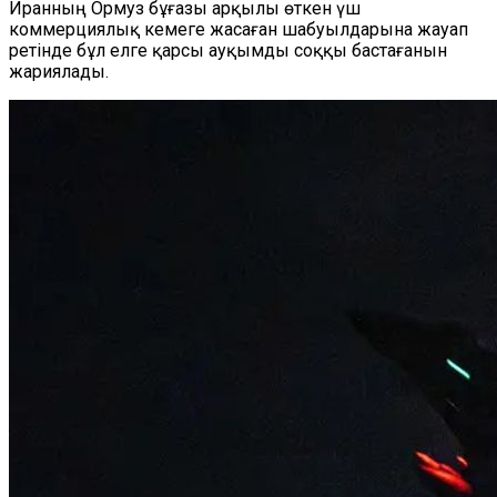
Иранның Ормуз бұғазы арқылы өткен үш
коммерциялық кемеге жасаған шабуылдарына жауап
ретінде бұл елге қарсы ауқымды соққы бастағанын
жариялады.