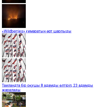
«Wildberries» ғимаратын өрт шарпыды
Таиландта бір оқушы 8 адамды өлтіріп, 23 адамды
жаралады