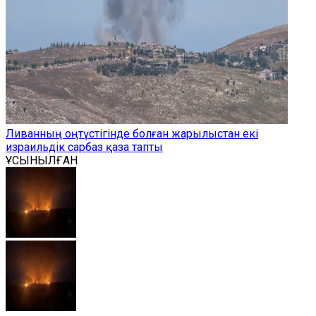
Ливанның оңтүстігінде болған жарылыстан екі
израильдік сарбаз қаза тапты
ҰСЫНЫЛҒАН