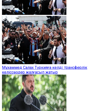
Мұхаммед Салах Түркияға келді: трансферлік
келіссөздер жалғасып жатыр