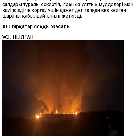
салдары туралы ескертіп, Иран өз ұлттық мүдделері мен
қауіпсіздігін қорғау үшін қажет деп тапқан кез келген
шараны қабылдайтынын жеткізді.
АҚШ бірқатар соққы жасады
ҰСЫНЫЛҒАН