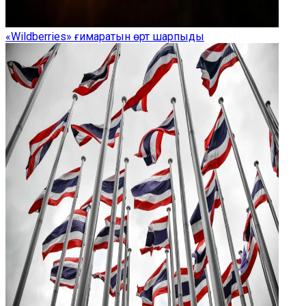
«Wildberries» ғимаратын өрт шарпыды