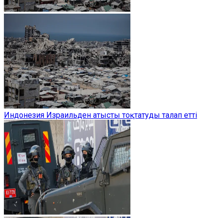
Индонезия Израильден атысты тоқтатуды талап етті