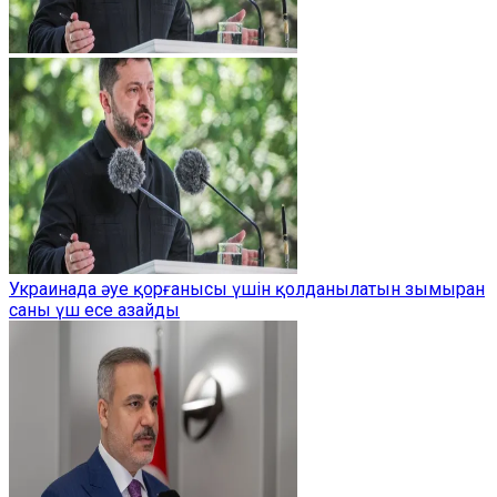
Украинада әуе қорғанысы үшін қолданылатын зымыран
саны үш есе азайды