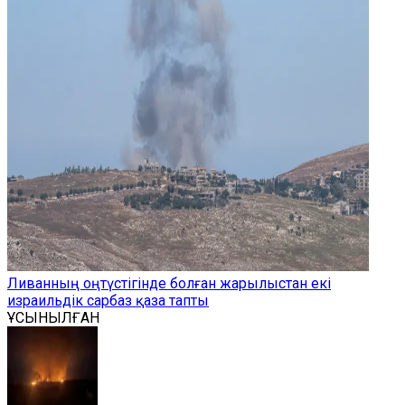
Ливанның оңтүстігінде болған жарылыстан екі
израильдік сарбаз қаза тапты
ҰСЫНЫЛҒАН