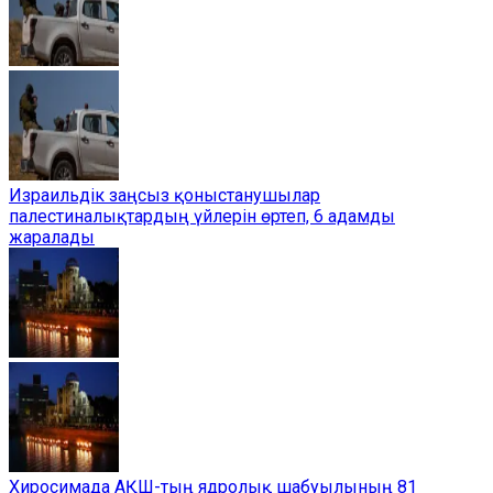
Израильдік заңсыз қоныстанушылар
палестиналықтардың үйлерін өртеп, 6 адамды
жаралады
Хиросимада АҚШ-тың ядролық шабуылының 81