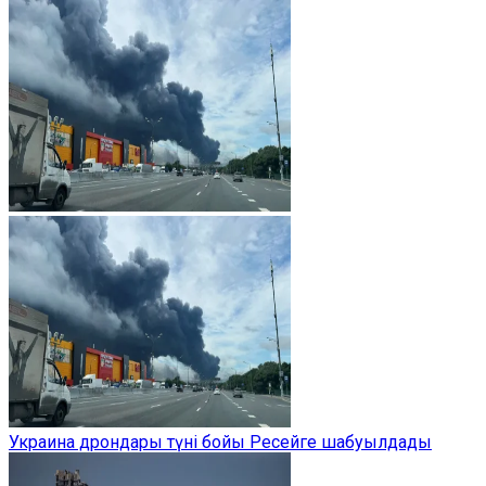
Украина дрондары түні бойы Ресейге шабуылдады