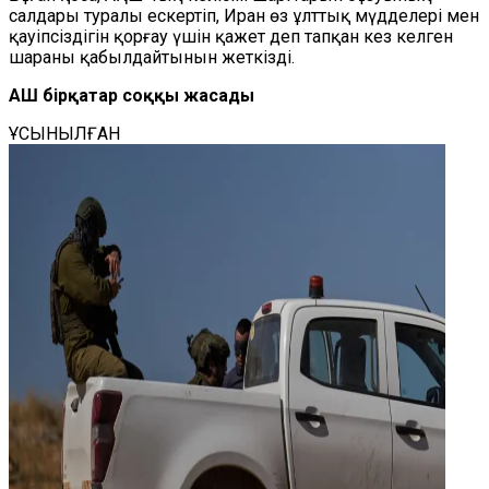
салдары туралы ескертіп, Иран өз ұлттық мүдделері мен
қауіпсіздігін қорғау үшін қажет деп тапқан кез келген
шараны қабылдайтынын жеткізді.
АҚШ бірқатар соққы жасады
ҰСЫНЫЛҒАН