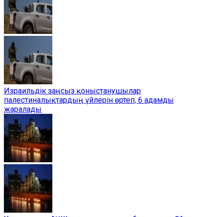
Израильдік заңсыз қоныстанушылар
палестиналықтардың үйлерін өртеп, 6 адамды
жаралады