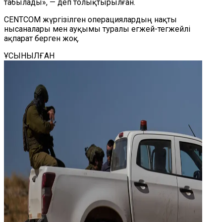
табылады», — деп толықтырылған.
CENTCOM жүргізілген операциялардың нақты
нысаналары мен ауқымы туралы егжей-тегжейлі
ақпарат берген жоқ.
ҰСЫНЫЛҒАН