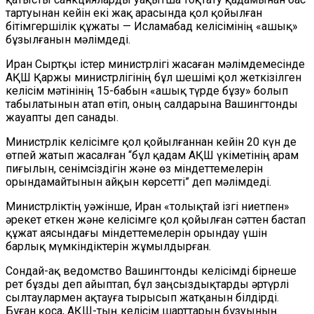
тартуынан кейін екі жақ арасында қол қойылған
бітімгершілік құжаты — Исламабад келісімінің «ашық»
бұзылғанын мәлімдеді.
Иран Сыртқы істер министрлігі жасаған мәлімдемесінде
АҚШ Қаржы министрлігінің бұл шешімі қол жеткізілген
келісім мәтінінің 15-бабын «ашық түрде бұзу» болып
табылатынын атап өтіп, оның салдарына Вашингтонды
жауапты деп санады.
Министрлік келісімге қол қойылғаннан кейін 20 күн де
өтпей жатып жасалған “бұл қадам АҚШ үкіметінің арам
пиғылын, сенімсіздігін және өз міндеттемелерін
орындамайтынын айқын көрсетті” деп мәлімдеді.
Министрліктің уәжінше, Иран «толықтай ізгі ниетпен»
әрекет еткен және келісімге қол қойылған сәттен бастап
құжат аясындағы міндеттемелерін орындау үшін
барлық мүмкіндіктерін жұмылдырған.
Сондай-ақ ведомство Вашингтонды келісімді бірнеше
рет бұзды деп айыптап, бұл заңсыздықтарды әртүрлі
сылтаулармен ақтауға тырысып жатқанын білдірді.
Бұған қоса, АҚШ-тың келісім шарттарын бұзуының