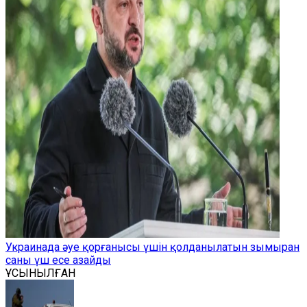
Украинада әуе қорғанысы үшін қолданылатын зымыран
саны үш есе азайды
ҰСЫНЫЛҒАН