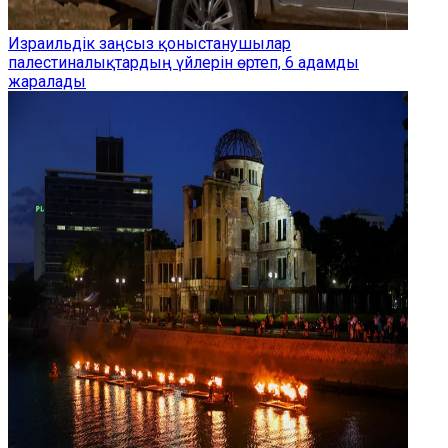
Израильдік заңсыз қоныстанушылар
палестиналықтардың үйлерін өртеп, 6 адамды
жаралады