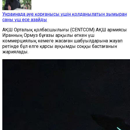
Украинада әуе қорғанысы үшін қолданылатын зымыран
саны үш есе азайды
АҚШ Орталық қолбасшылығы (CENTCOM) АҚШ армиясы
Иранның Ормуз бұғазы арқылы өткен үш
коммерциялық кемеге жасаған шабуылдарына жауап
ретінде бұл елге қарсы ауқымды соққы бастағанын
жариялады.