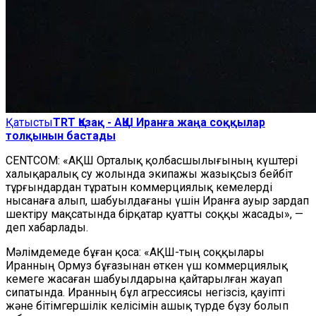
Қатысты
TRT Қазақ - АҚШ Иранға жаңа соққылар
толқынын бастады
CENTCOM: «АҚШ Орталық қолбасшылығының күштері
халықаралық су жолында экипажы жазықсыз бейбіт
тұрғындардан тұратын коммерциялық кемелерді
нысанаға алып, шабуылдағаны үшін Иранға ауыр зардап
шектіру мақсатында бірқатар қуатты соққы жасады», —
деп хабарлады.
Мәлімдемеде бұған қоса: «АҚШ-тың соққылары
Иранның Ормуз бұғазынан өткен үш коммерциялық
кемеге жасаған шабуылдарына қайтарылған жауап
сипатында. Иранның бұл агрессиясы негізсіз, қауіпті
және бітімгершілік келісімін ашық түрде бұзу болып