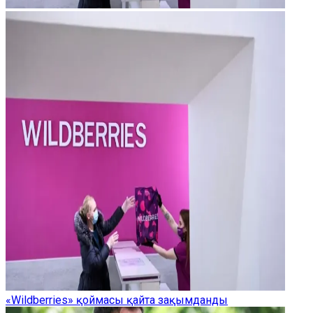
«Wildberries» қоймасы қайта зақымданды