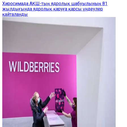
Хиросимада АҚШ-тың ядролық шабуылының 81
жылдығында ядролық қаруға қарсы үндеулер
қайталанды