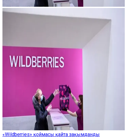
«Wildberries» қоймасы қайта зақымданды