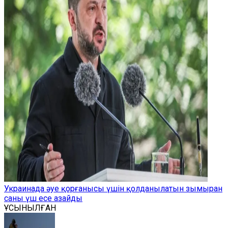
Украинада әуе қорғанысы үшін қолданылатын зымыран
саны үш есе азайды
ҰСЫНЫЛҒАН