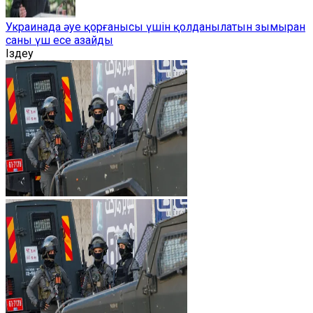
Украинада әуе қорғанысы үшін қолданылатын зымыран
саны үш есе азайды
Іздеу