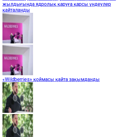
жылдығында ядролық қаруға қарсы үндеулер
қайталанды
«Wildberries» қоймасы қайта зақымданды