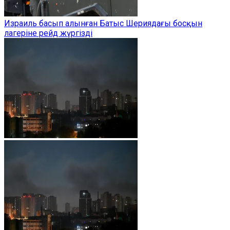
Израиль басып алынған Батыс Шериядағы босқын
лагеріне рейд жүргізді