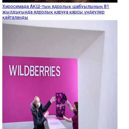
Хиросимада АҚШ-тың ядролық шабуылының 81
жылдығында ядролық қаруға қарсы үндеулер
қайталанды