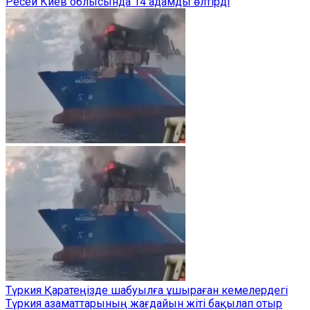
Ресей Киев облысында 14 адамды өлтірді
Түркия Қаратеңізде шабуылға ұшыраған кемелердегі
Түркия азаматтарының жағдайын жіті бақылап отыр