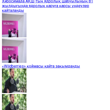
Хиросимада АҚШ-тың ядролық шабуылының 81
жылдығында ядролық қаруға қарсы үндеулер
қайталанды
«Wildberries» қоймасы қайта зақымданды