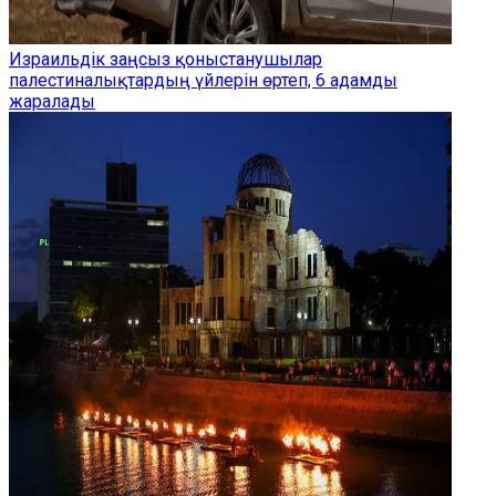
Израильдік заңсыз қоныстанушылар
палестиналықтардың үйлерін өртеп, 6 адамды
жаралады