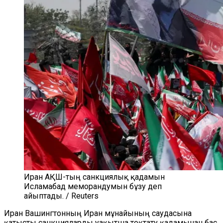
Иран АҚШ-тың санкциялық қадамын
Исламабад меморандумын бұзу деп
айыптады. / Reuters
Иран Вашингтонның Иран мұнайының саудасына
қатысты санкцияларды уақытша тоқтату қадамынан бас