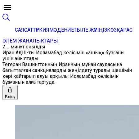
САЯСАТ
ТҮРКИЯ
МӘДЕНИЕТ
БІЛЕ ЖҮРІҢІЗ
КӨЗҚАРАС
ӘЛЕМ ЖАҢАЛЫҚТАРЫ
2 ... минут оқылды
Иран АҚШ-ты Исламабад келісімін «ашық» бұзғаны
үшін айыптады
Тегеран Вашингтонның Иранның мұнай саудасына
бағытталған санкцияларды жеңілдету туралы шешімін
кері қайтарып алуы арқылы Исламабад келісімін
бұзғанын алға тартуда.
Бөлісу