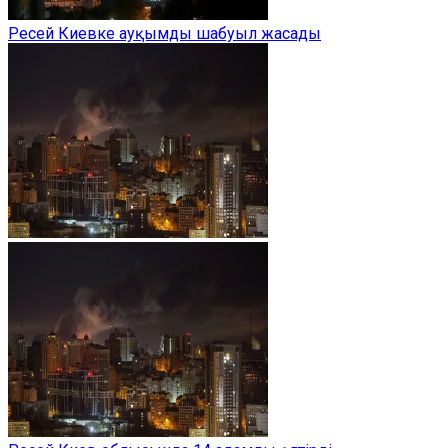
Ресей Киевке ауқымды шабуыл жасады