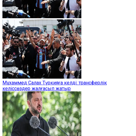
Мұхаммед Салах Түркияға келді: трансферлік
келіссөздер жалғасып жатыр