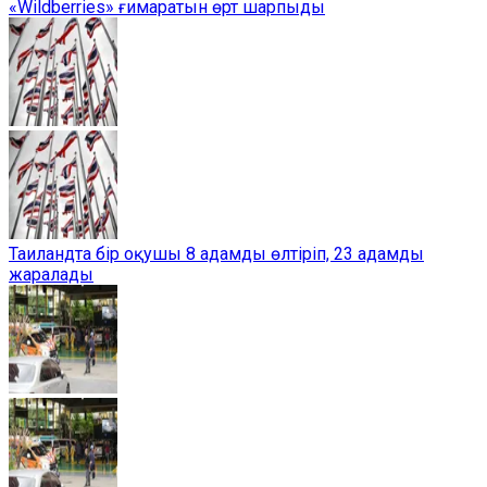
«Wildberries» ғимаратын өрт шарпыды
Таиландта бір оқушы 8 адамды өлтіріп, 23 адамды
жаралады