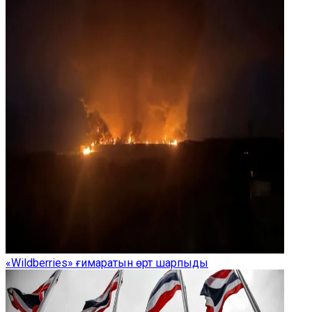
«Wildberries» ғимаратын өрт шарпыды