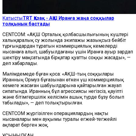
Қатысты
TRT Қазақ - АҚШ Иранға жаңа соққылар
толқынын бастады
CENTCOM: «АҚШ Орталық қолбасшылығының күштері
халықаралық су жолында экипажы жазықсыз бейбіт
тұрғындардан тұратын коммерциялық кемелерді
нысанаға алып, шабуылдағаны үшін Иранға ауыр зардап
шектіру мақсатында бірқатар қуатты соққы жасады», —
деп хабарлады.
Мәлімдемеде бұған қоса: «АҚШ-тың соққылары
Иранның Ормуз бұғазынан өткен үш коммерциялық
кемеге жасаған шабуылдарына қайтарылған жауап
сипатында. Иранның бұл агрессиясы негізсіз, қауіпті
және бітімгершілік келісімін ашық түрде бұзу болып
табылады», — деп толықтырылған.
CENTCOM жүргізілген операциялардың нақты
нысаналары мен ауқымы туралы егжей-тегжейлі
ақпарат берген жоқ.
ҰСЫНЫЛҒАН