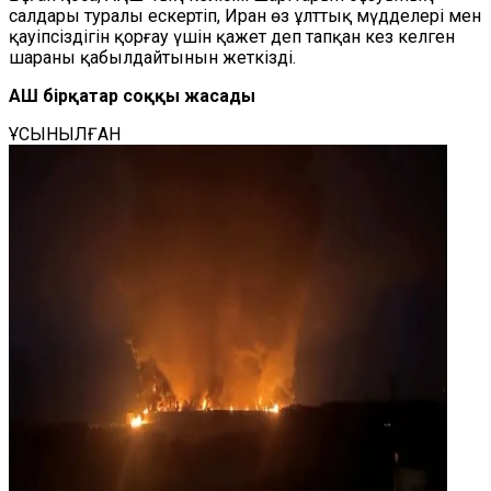
салдары туралы ескертіп, Иран өз ұлттық мүдделері мен
қауіпсіздігін қорғау үшін қажет деп тапқан кез келген
шараны қабылдайтынын жеткізді.
АҚШ бірқатар соққы жасады
ҰСЫНЫЛҒАН