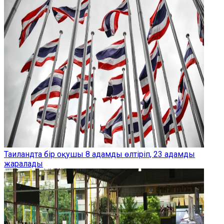
Таиландта бір оқушы 8 адамды өлтіріп, 23 адамды
жаралады