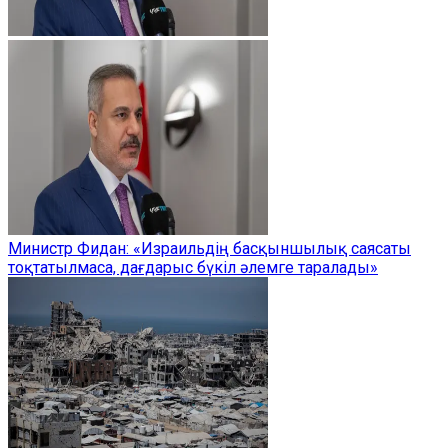
Министр Фидан: «Израильдің басқыншылық саясаты
тоқтатылмаса, дағдарыс бүкіл әлемге таралады»