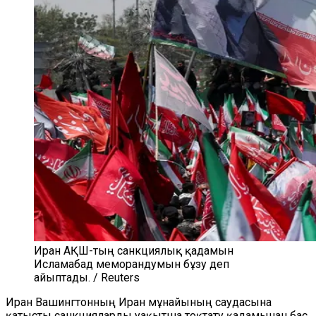
Иран АҚШ-тың санкциялық қадамын
Исламабад меморандумын бұзу деп
айыптады. / Reuters
Иран Вашингтонның Иран мұнайының саудасына
қатысты санкцияларды уақытша тоқтату қадамынан бас