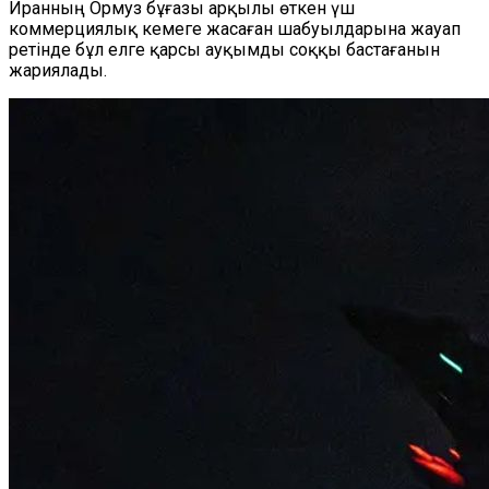
Иранның Ормуз бұғазы арқылы өткен үш
коммерциялық кемеге жасаған шабуылдарына жауап
ретінде бұл елге қарсы ауқымды соққы бастағанын
жариялады.