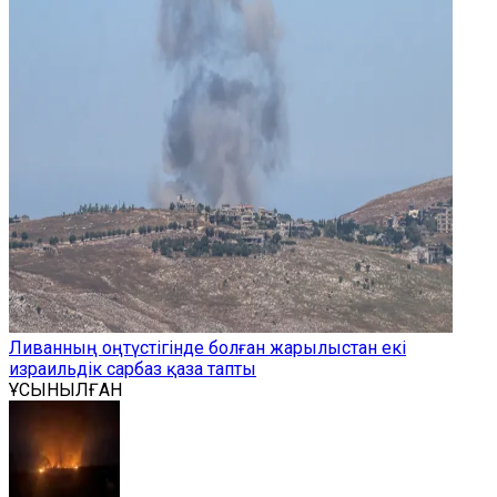
Ливанның оңтүстігінде болған жарылыстан екі
израильдік сарбаз қаза тапты
ҰСЫНЫЛҒАН