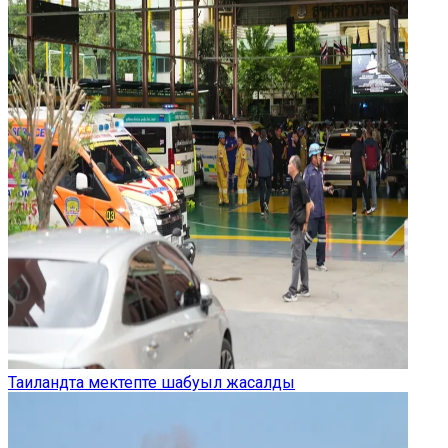
Таиландта мектепте шабуыл жасалды