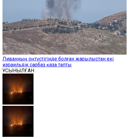
Ливанның оңтүстігінде болған жарылыстан екі
израильдік сарбаз қаза тапты
ҰСЫНЫЛҒАН