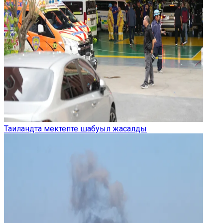
Таиландта мектепте шабуыл жасалды