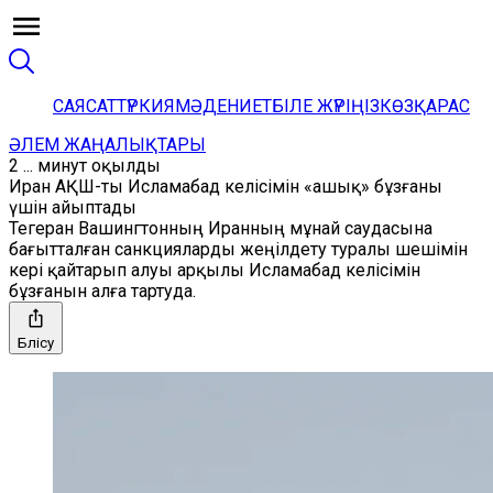
САЯСАТ
ТҮРКИЯ
МӘДЕНИЕТ
БІЛЕ ЖҮРІҢІЗ
КӨЗҚАРАС
ӘЛЕМ ЖАҢАЛЫҚТАРЫ
2 ... минут оқылды
Иран АҚШ-ты Исламабад келісімін «ашық» бұзғаны
үшін айыптады
Тегеран Вашингтонның Иранның мұнай саудасына
бағытталған санкцияларды жеңілдету туралы шешімін
кері қайтарып алуы арқылы Исламабад келісімін
бұзғанын алға тартуда.
Бөлісу