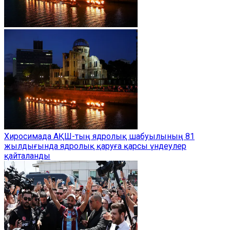
Хиросимада АҚШ-тың ядролық шабуылының 81
жылдығында ядролық қаруға қарсы үндеулер
қайталанды