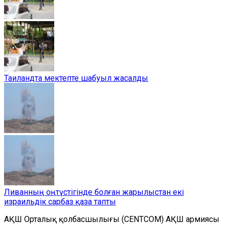
Таиландта мектепте шабуыл жасалды
Ливанның оңтүстігінде болған жарылыстан екі
израильдік сарбаз қаза тапты
АҚШ Орталық қолбасшылығы (CENTCOM) АҚШ армиясы