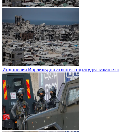
Индонезия Израильден атысты тоқтатуды талап етті