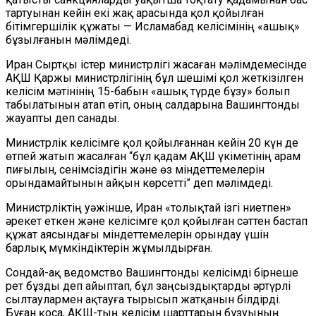
тартуынан кейін екі жақ арасында қол қойылған
бітімгершілік құжаты — Исламабад келісімінің «ашық»
бұзылғанын мәлімдеді.
Иран Сыртқы істер министрлігі жасаған мәлімдемесінде
АҚШ Қаржы министрлігінің бұл шешімі қол жеткізілген
келісім мәтінінің 15-бабын «ашық түрде бұзу» болып
табылатынын атап өтіп, оның салдарына Вашингтонды
жауапты деп санады.
Министрлік келісімге қол қойылғаннан кейін 20 күн де
өтпей жатып жасалған “бұл қадам АҚШ үкіметінің арам
пиғылын, сенімсіздігін және өз міндеттемелерін
орындамайтынын айқын көрсетті” деп мәлімдеді.
Министрліктің уәжінше, Иран «толықтай ізгі ниетпен»
әрекет еткен және келісімге қол қойылған сәттен бастап
құжат аясындағы міндеттемелерін орындау үшін
барлық мүмкіндіктерін жұмылдырған.
Сондай-ақ ведомство Вашингтонды келісімді бірнеше
рет бұзды деп айыптап, бұл заңсыздықтарды әртүрлі
сылтаулармен ақтауға тырысып жатқанын білдірді.
Бұған қоса, АҚШ-тың келісім шарттарын бұзуының