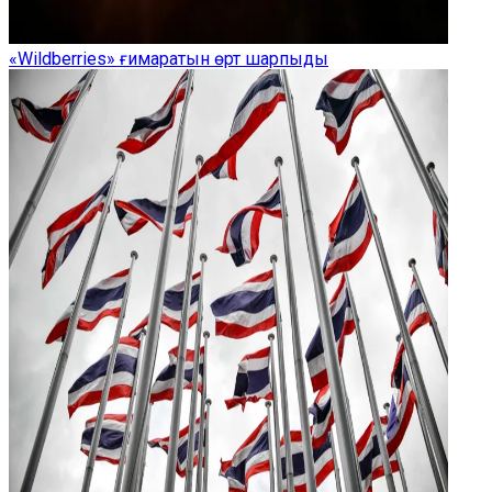
«Wildberries» ғимаратын өрт шарпыды