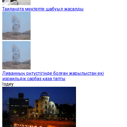
Таиландта мектепте шабуыл жасалды
Ливанның оңтүстігінде болған жарылыстан екі
израильдік сарбаз қаза тапты
Іздеу