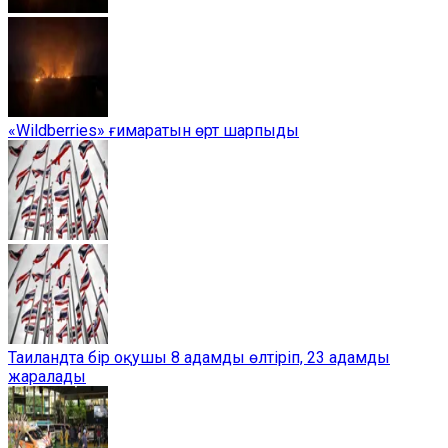
«Wildberries» ғимаратын өрт шарпыды
Таиландта бір оқушы 8 адамды өлтіріп, 23 адамды
жаралады