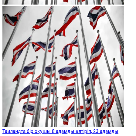
Таиландта бір оқушы 8 адамды өлтіріп, 23 адамды