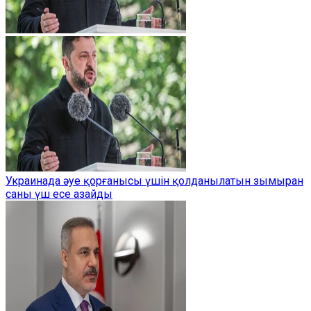
Украинада әуе қорғанысы үшін қолданылатын зымыран
саны үш есе азайды