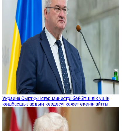
Украина Сыртқы істер министрі бейбітшілік үшін
көшбасшылардың кездесуі қажет екенін айтты