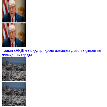
Трамп «АҚШ-та оқ-дәрі қоры азайды» деген ақпаратты
жоққа шығарды