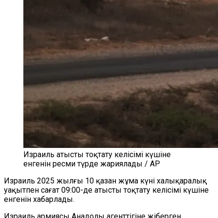
Израиль атысты тоқтату келісімі күшіне
енгенін ресми түрде жариялады / AP
Израиль 2025 жылғы 10 қазан жұма күні халықаралық
уақытпен сағат 09:00-де атысты тоқтату келісімі күшіне
енгенін хабарлады.
Израиль армиясы Анадолы агенттігіне жіберген