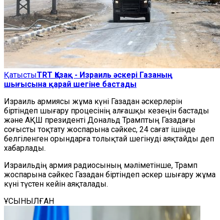
Қатысты
TRT Қазақ - Израиль әскері Газаның
шығысына қарай шегіне бастады
Израиль армиясы жұма күні Газадан әскерлерін
біртіндеп шығару процесінің алғашқы кезеңін бастады
және АҚШ президенті Дональд Трамптың Газадағы
соғысты тоқтату жоспарына сәйкес, 24 сағат ішінде
белгіленген орындарға толықтай шегінуді аяқтайды деп
хабарлады.
Израильдің армия радиосының мәліметінше, Трамп
жоспарына сәйкес Газадан біртіндеп әскер шығару жұма
күні түстен кейін аяқталады.​​​​​​​
ҰСЫНЫЛҒАН