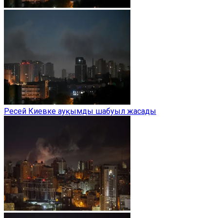
Ресей Киевке ауқымды шабуыл жасады