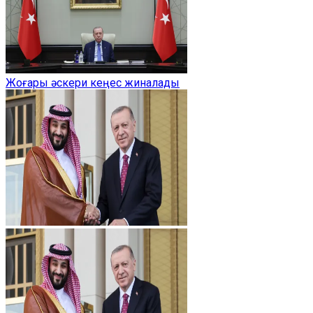
Жоғары әскери кеңес жиналады