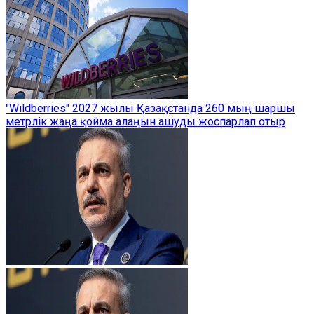
"Wildberries" 2027 жылы Қазақстанда 260 мың шаршы
метрлік жаңа қойма алаңын ашуды жоспарлап отыр