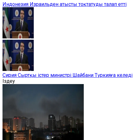
Индонезия Израильден атысты тоқтатуды талап етті
Сирия Сыртқы істер министрі Шайбани Түркияға келеді
Іздеу