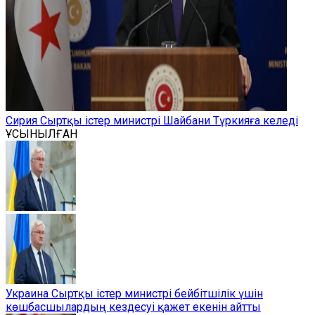
Сирия Сыртқы істер министрі Шайбани Түркияға келеді
ҰСЫНЫЛҒАН
Украина Сыртқы істер министрі бейбітшілік үшін
көшбасшылардың кездесуі қажет екенін айтты