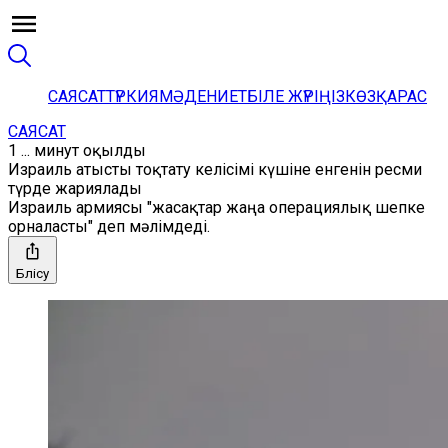
САЯСАТ
ТҮРКИЯ
МӘДЕНИЕТ
БІЛЕ ЖҮРІҢІЗ
КӨЗҚАРАС
САЯСАТ
1 ... минут оқылды
Израиль атысты тоқтату келісімі күшіне енгенін ресми
түрде жариялады
Израиль армиясы "жасақтар жаңа операциялық шепке
орналасты" деп мәлімдеді.
Бөлісу