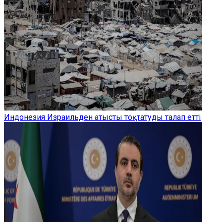
Индонезия Израильден атысты тоқтатуды талап етті