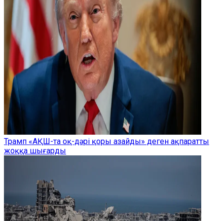
Трамп «АҚШ-та оқ-дәрі қоры азайды» деген ақпаратты
жоққа шығарды