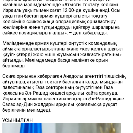
жазбаша мәлімдемесінде «Атысты тоқтату келісімі
Израиль уақытымен сағат 12:00-де күшіне енді. Осы
уақыттан бастап армия күштері атысты тоқтату
келісіміне сәйкес жаңа операциялық орналастыру
желілеріне және тұтқындарды қайтару шараларына
сәйкес позицияларын алды», – деп хабарлады.
Мәлімдемеде армия күштері оңтүстік командалық
аймақта орналастырылғаны және «кез келген шұғыл
қауіп-қатерді жою үшін жұмысын жалғастыратыны»
айтылды. Мәлімдемеде басқа мәліметке орын
берілмеді.
Оқиға орнынан хабарлаған Анадолы агенттігі тілшісінің
айтуынша, атысты тоқтату басталған кезде мыңдаған
палестиналық Газа секторының оңтүстігінен Газа
қаласына Әл-Рашид көшесі арқылы қайта оралуда.
Израиль армиясы палестиналықтарға Әл-Рашид және
Салах ад-Дин жолдары арқылы қозғалысқа рұқсат
берілгенін мәлімдеді.
ҰСЫНЫЛҒАН