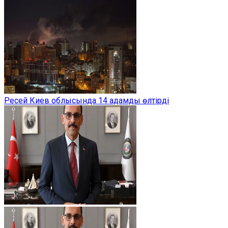
Ресей Киев облысында 14 адамды өлтірді