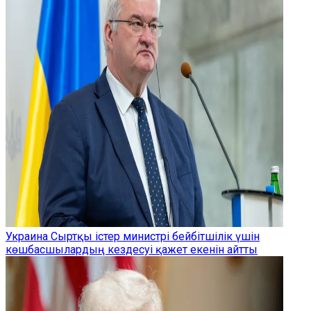
Украина Сыртқы істер министрі бейбітшілік үшін
көшбасшылардың кездесуі қажет екенін айтты