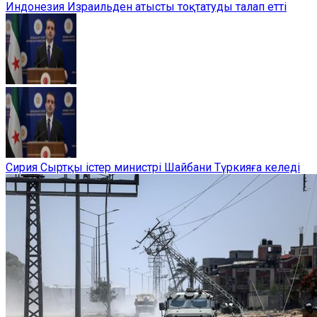
Индонезия Израильден атысты тоқтатуды талап етті
Сирия Сыртқы істер министрі Шайбани Түркияға келеді