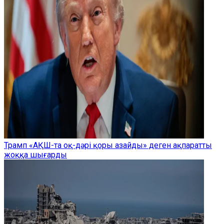
Трамп «АҚШ-та оқ-дәрі қоры азайды» деген ақпаратты
жоққа шығарды