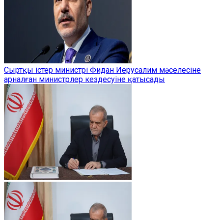
Сыртқы істер министрі Фидан Иерусалим мәселесіне
арналған министрлер кездесуіне қатысады