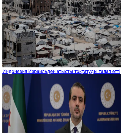
Индонезия Израильден атысты тоқтатуды талап етті