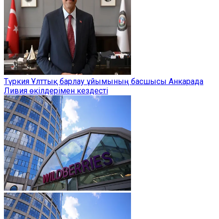
Түркия Ұлттық барлау ұйымының басшысы Анкарада
Ливия өкілдерімен кездесті