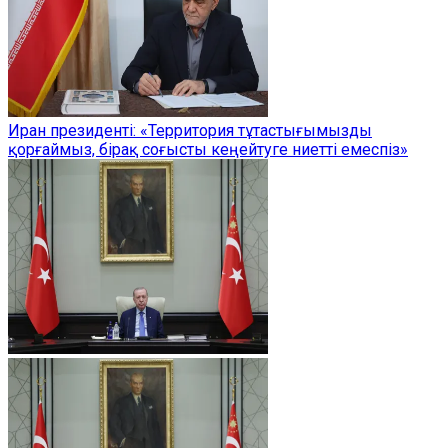
Иран президенті: «Территория тұтастығымызды
қорғаймыз, бірақ соғысты кеңейтуге ниетті емеспіз»