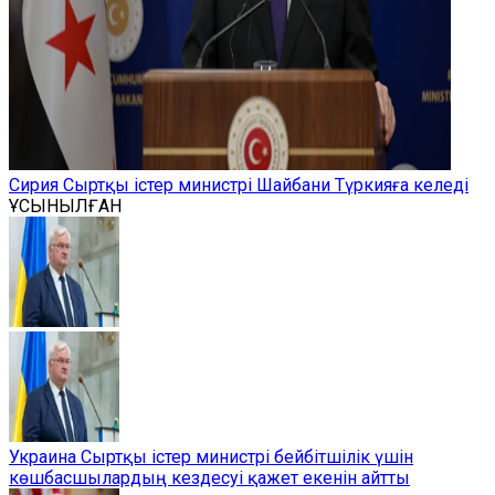
Сирия Сыртқы істер министрі Шайбани Түркияға келеді
ҰСЫНЫЛҒАН
Украина Сыртқы істер министрі бейбітшілік үшін
көшбасшылардың кездесуі қажет екенін айтты