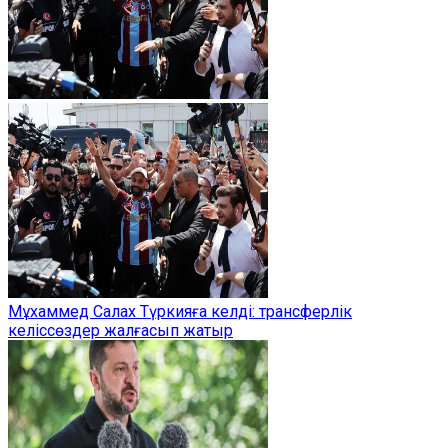
Мұхаммед Салах Түркияға келді: трансферлік
келіссөздер жалғасып жатыр