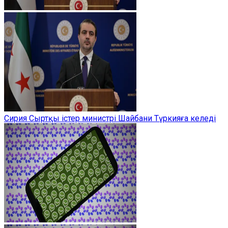
Сирия Сыртқы істер министрі Шайбани Түркияға келеді