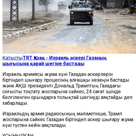
Қатысты
TRT Қазақ - Израиль әскері Газаның
шығысына қарай шегіне бастады
Израиль армиясы жұма күні Газадан әскерлерін
біртіндеп шығару процесінің алғашқы кезеңін бастады
және АҚШ президенті Дональд Трамптың Газадағы
соғысты тоқтату жоспарына сәйкес, 24 сағат ішінде
белгіленген орындарға толықтай шегінуді аяқтайды деп
хабарлады.
Израильдің армия радиосының мәліметінше, Трамп
жоспарына сәйкес Газадан біртіндеп әскер шығару жұма
күні түстен кейін аяқталады.​​​​​​​
ҰСЫНЫЛҒАН