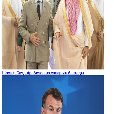
Шариф Сауд Арабиясына сапарын бастады