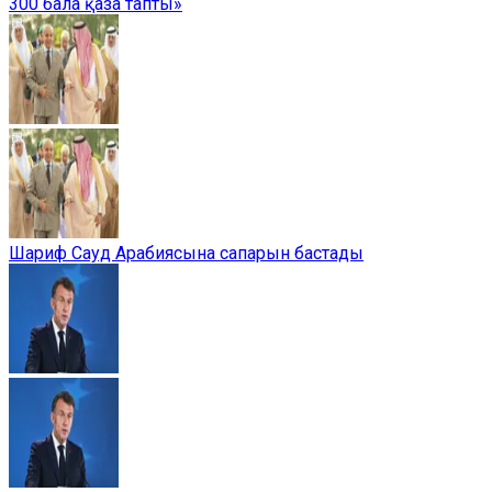
300 бала қаза тапты»
Шариф Сауд Арабиясына сапарын бастады