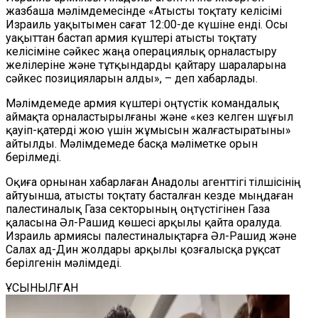
жазбаша мәлімдемесінде «Атысты тоқтату келісімі
Израиль уақытымен сағат 12:00-де күшіне енді. Осы
уақыттан бастап армия күштері атысты тоқтату
келісіміне сәйкес жаңа операциялық орналастыру
желілеріне және тұтқындарды қайтару шараларына
сәйкес позицияларын алды», – деп хабарлады.
Мәлімдемеде армия күштері оңтүстік командалық
аймақта орналастырылғаны және «кез келген шұғыл
қауіп-қатерді жою үшін жұмысын жалғастыратыны»
айтылды. Мәлімдемеде басқа мәліметке орын
берілмеді.
Оқиға орнынан хабарлаған Анадолы агенттігі тілшісінің
айтуынша, атысты тоқтату басталған кезде мыңдаған
палестиналық Газа секторының оңтүстігінен Газа
қаласына Әл-Рашид көшесі арқылы қайта оралуда.
Израиль армиясы палестиналықтарға Әл-Рашид және
Салах ад-Дин жолдары арқылы қозғалысқа рұқсат
берілгенін мәлімдеді.
ҰСЫНЫЛҒАН