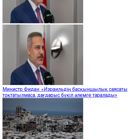
Министр Фидан: «Израильдің басқыншылық саясаты
тоқтатылмаса, дағдарыс бүкіл әлемге таралады»