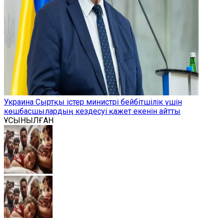
Украина Сыртқы істер министрі бейбітшілік үшін
көшбасшылардың кездесуі қажет екенін айтты
ҰСЫНЫЛҒАН