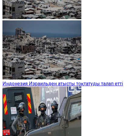
Индонезия Израильден атысты тоқтатуды талап етті