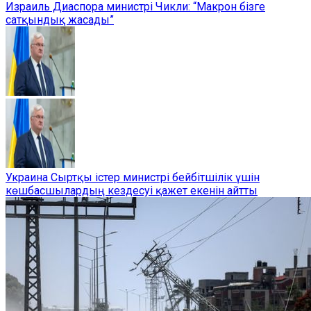
Израиль Диаспора министрі Чикли: “Макрон бізге
сатқындық жасады”
Украина Сыртқы істер министрі бейбітшілік үшін
көшбасшылардың кездесуі қажет екенін айтты