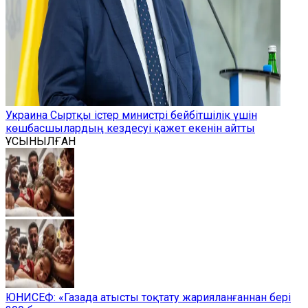
Украина Сыртқы істер министрі бейбітшілік үшін
көшбасшылардың кездесуі қажет екенін айтты
ҰСЫНЫЛҒАН
ЮНИСЕФ: «Газада атысты тоқтату жарияланғаннан бері