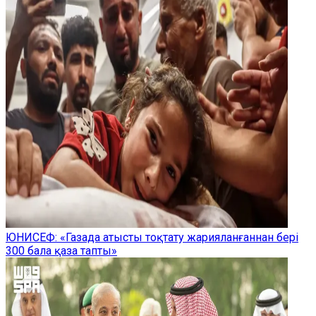
ЮНИСЕФ: «Газада атысты тоқтату жарияланғаннан бері
300 бала қаза тапты»