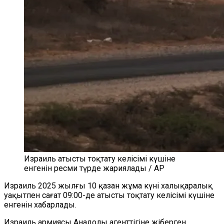
Израиль атысты тоқтату келісімі күшіне
енгенін ресми түрде жариялады / AP
Израиль 2025 жылғы 10 қазан жұма күні халықаралық
уақытпен сағат 09:00-де атысты тоқтату келісімі күшіне
енгенін хабарлады.
Израиль армиясы Анадолы агенттігіне жіберген