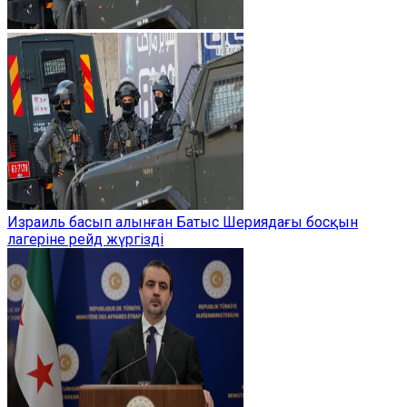
Израиль басып алынған Батыс Шериядағы босқын
лагеріне рейд жүргізді