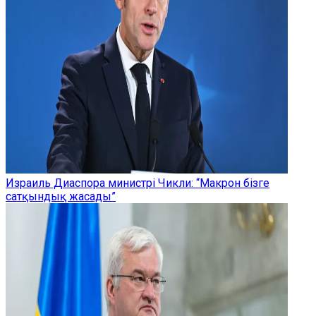
Израиль Диаспора министрі Чикли: “Макрон бізге
сатқындық жасады”