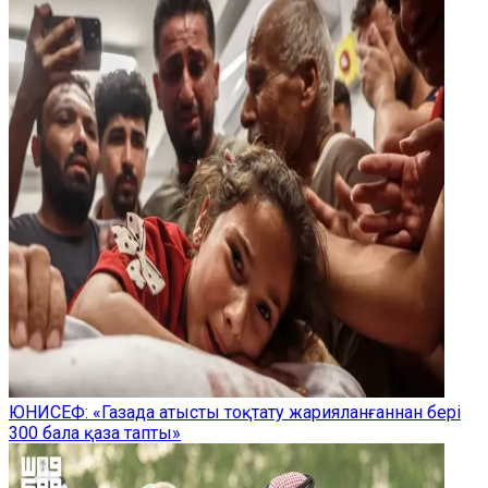
ЮНИСЕФ: «Газада атысты тоқтату жарияланғаннан бері
300 бала қаза тапты»