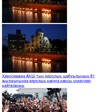
Хиросимада АҚШ-тың ядролық шабуылының 81
жылдығында ядролық қаруға қарсы үндеулер
қайталанды