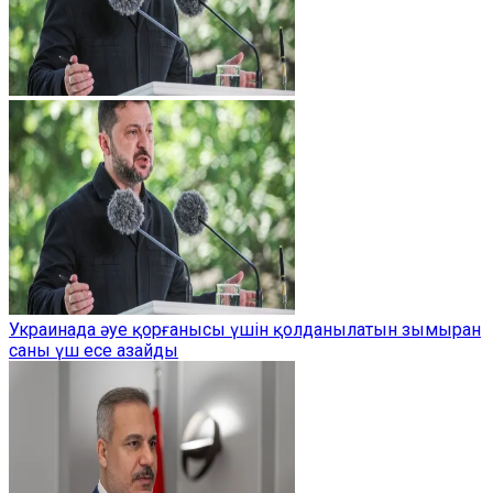
Украинада әуе қорғанысы үшін қолданылатын зымыран
саны үш есе азайды