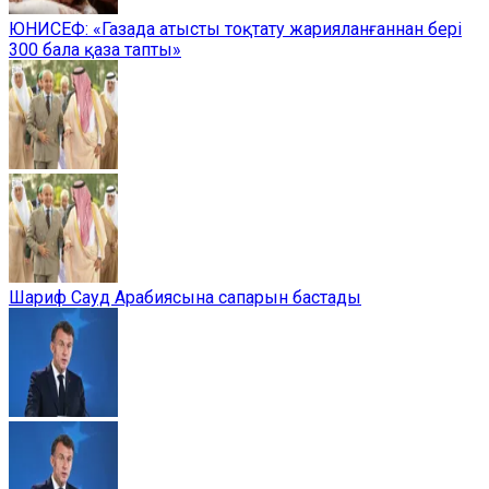
ЮНИСЕФ: «Газада атысты тоқтату жарияланғаннан бері
300 бала қаза тапты»
Шариф Сауд Арабиясына сапарын бастады