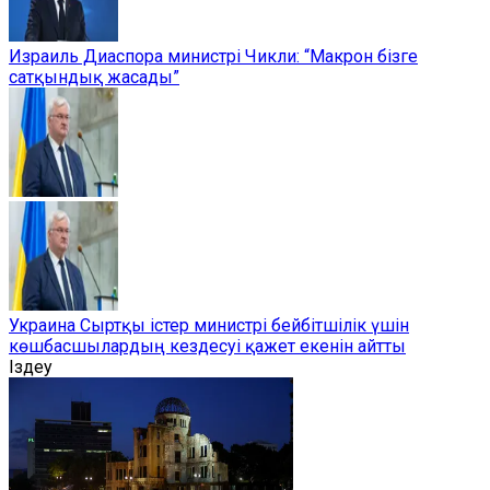
Израиль Диаспора министрі Чикли: “Макрон бізге
сатқындық жасады”
Украина Сыртқы істер министрі бейбітшілік үшін
көшбасшылардың кездесуі қажет екенін айтты
Іздеу