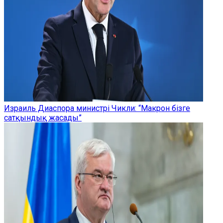
Израиль Диаспора министрі Чикли: “Макрон бізге
сатқындық жасады”