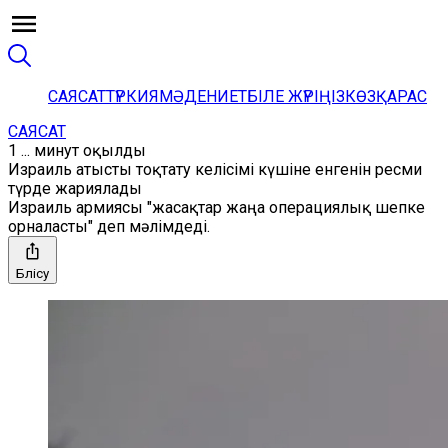
САЯСАТ
ТҮРКИЯ
МӘДЕНИЕТ
БІЛЕ ЖҮРІҢІЗ
КӨЗҚАРАС
САЯСАТ
1 ... минут оқылды
Израиль атысты тоқтату келісімі күшіне енгенін ресми
түрде жариялады
Израиль армиясы "жасақтар жаңа операциялық шепке
орналасты" деп мәлімдеді.
Бөлісу