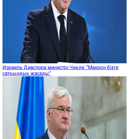
Израиль Диаспора министрі Чикли: “Макрон бізге
сатқындық жасады”