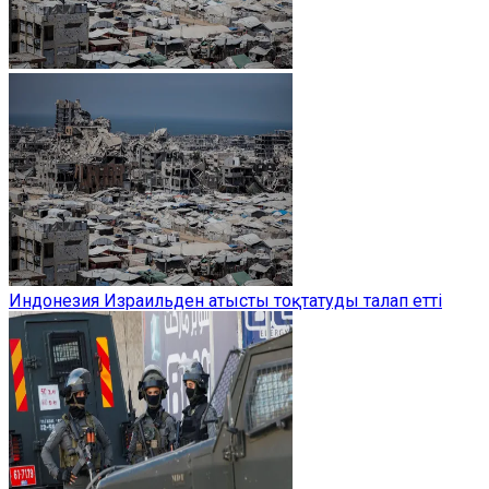
Индонезия Израильден атысты тоқтатуды талап етті