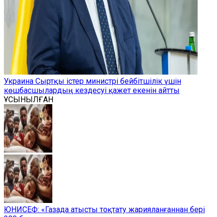
Украина Сыртқы істер министрі бейбітшілік үшін
көшбасшылардың кездесуі қажет екенін айтты
ҰСЫНЫЛҒАН
ЮНИСЕФ: «Газада атысты тоқтату жарияланғаннан бері