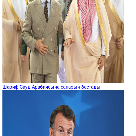
Шариф Сауд Арабиясына сапарын бастады