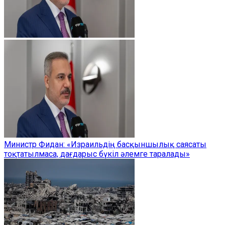
Министр Фидан: «Израильдің басқыншылық саясаты
тоқтатылмаса, дағдарыс бүкіл әлемге таралады»