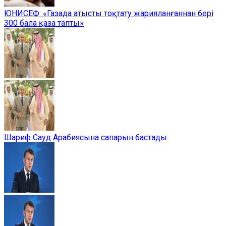
ЮНИСЕФ: «Газада атысты тоқтату жарияланғаннан бері
300 бала қаза тапты»
Шариф Сауд Арабиясына сапарын бастады