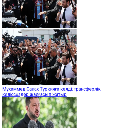
Мұхаммед Салах Түркияға келді: трансферлік
келіссөздер жалғасып жатыр