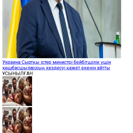
Украина Сыртқы істер министрі бейбітшілік үшін
көшбасшылардың кездесуі қажет екенін айтты
ҰСЫНЫЛҒАН