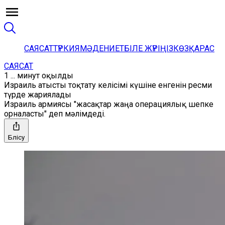
САЯСАТ
ТҮРКИЯ
МӘДЕНИЕТ
БІЛЕ ЖҮРІҢІЗ
КӨЗҚАРАС
САЯСАТ
1 ... минут оқылды
Израиль атысты тоқтату келісімі күшіне енгенін ресми
түрде жариялады
Израиль армиясы "жасақтар жаңа операциялық шепке
орналасты" деп мәлімдеді.
Бөлісу