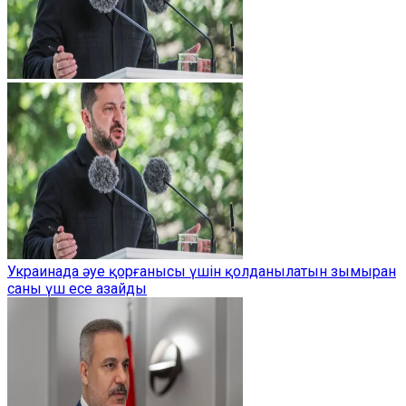
Украинада әуе қорғанысы үшін қолданылатын зымыран
саны үш есе азайды