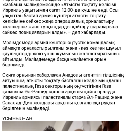
жазбаша мәлімдемесінде «Атысты тоқтату келісімі
Израиль уақытымен сағат 12:00-де күшіне енді. Осы
уақыттан бастап армия күштері атысты тоқтату
келісіміне сәйкес жаңа операциялық орналастыру
желілеріне және тұтқындарды қайтару шараларына
сәйкес позицияларын алды», – деп хабарлады.
Мәлімдемеде армия күштері оңтүстік командалық
аймақта орналастырылғаны және «кез келген шұғыл
қауіп-қатерді жою үшін жұмысын жалғастыратыны»
айтылды. Мәлімдемеде басқа мәліметке орын
берілмеді.
Оқиға орнынан хабарлаған Анадолы агенттігі тілшісінің
айтуынша, атысты тоқтату басталған кезде мыңдаған
палестиналық Газа секторының оңтүстігінен Газа
қаласына Әл-Рашид көшесі арқылы қайта оралуда.
Израиль армиясы палестиналықтарға Әл-Рашид және
Салах ад-Дин жолдары арқылы қозғалысқа рұқсат
берілгенін мәлімдеді.
ҰСЫНЫЛҒАН