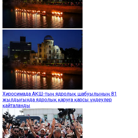
Хиросимада АҚШ-тың ядролық шабуылының 81
жылдығында ядролық қаруға қарсы үндеулер
қайталанды