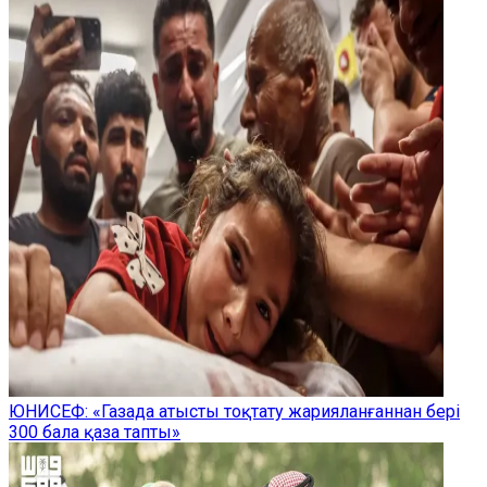
ЮНИСЕФ: «Газада атысты тоқтату жарияланғаннан бері
300 бала қаза тапты»