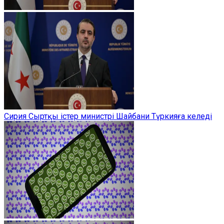
Сирия Сыртқы істер министрі Шайбани Түркияға келеді