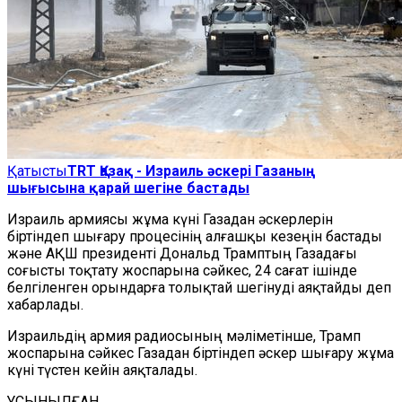
Қатысты
TRT Қазақ - Израиль әскері Газаның
шығысына қарай шегіне бастады
Израиль армиясы жұма күні Газадан әскерлерін
біртіндеп шығару процесінің алғашқы кезеңін бастады
және АҚШ президенті Дональд Трамптың Газадағы
соғысты тоқтату жоспарына сәйкес, 24 сағат ішінде
белгіленген орындарға толықтай шегінуді аяқтайды деп
хабарлады.
Израильдің армия радиосының мәліметінше, Трамп
жоспарына сәйкес Газадан біртіндеп әскер шығару жұма
күні түстен кейін аяқталады.​​​​​​​
ҰСЫНЫЛҒАН