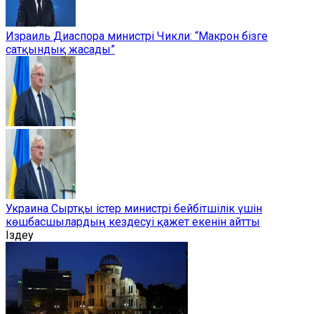
Израиль Диаспора министрі Чикли: “Макрон бізге
сатқындық жасады”
Украина Сыртқы істер министрі бейбітшілік үшін
көшбасшылардың кездесуі қажет екенін айтты
Іздеу