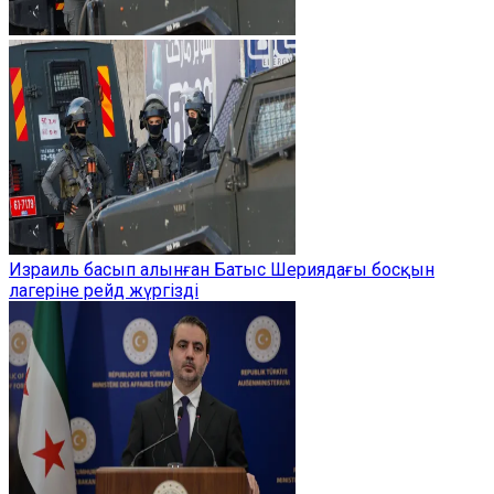
Израиль басып алынған Батыс Шериядағы босқын
лагеріне рейд жүргізді