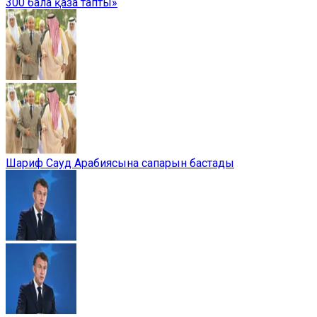
300 бала қаза тапты»
Шариф Сауд Арабиясына сапарын бастады