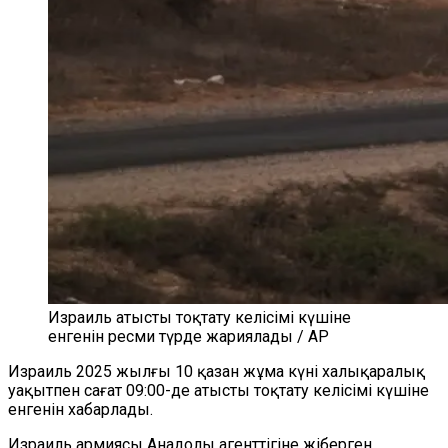
Израиль атысты тоқтату келісімі күшіне
енгенін ресми түрде жариялады / AP
Израиль 2025 жылғы 10 қазан жұма күні халықаралық
уақытпен сағат 09:00-де атысты тоқтату келісімі күшіне
енгенін хабарлады.
Израиль армиясы Анадолы агенттігіне жіберген