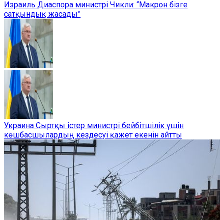
Израиль Диаспора министрі Чикли: “Макрон бізге
сатқындық жасады”
Украина Сыртқы істер министрі бейбітшілік үшін
көшбасшылардың кездесуі қажет екенін айтты