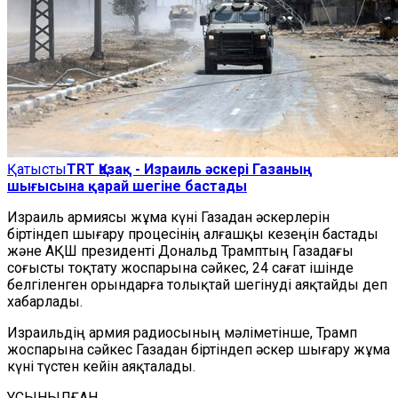
Қатысты
TRT Қазақ - Израиль әскері Газаның
шығысына қарай шегіне бастады
Израиль армиясы жұма күні Газадан әскерлерін
біртіндеп шығару процесінің алғашқы кезеңін бастады
және АҚШ президенті Дональд Трамптың Газадағы
соғысты тоқтату жоспарына сәйкес, 24 сағат ішінде
белгіленген орындарға толықтай шегінуді аяқтайды деп
хабарлады.
Израильдің армия радиосының мәліметінше, Трамп
жоспарына сәйкес Газадан біртіндеп әскер шығару жұма
күні түстен кейін аяқталады.​​​​​​​
ҰСЫНЫЛҒАН