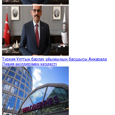
Түркия Ұлттық барлау ұйымының басшысы Анкарада
Ливия өкілдерімен кездесті