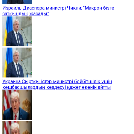
Израиль Диаспора министрі Чикли: “Макрон бізге
сатқындық жасады”
Украина Сыртқы істер министрі бейбітшілік үшін
көшбасшылардың кездесуі қажет екенін айтты