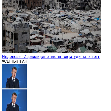
Индонезия Израильден атысты тоқтатуды талап етті
ҰСЫНЫЛҒАН