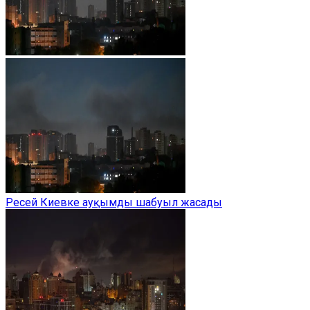
Ресей Киевке ауқымды шабуыл жасады