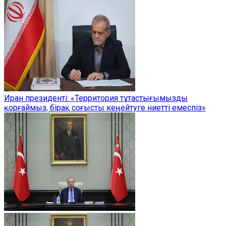
Иран президенті: «Территория тұтастығымызды
қорғаймыз, бірақ соғысты кеңейтуге ниетті емеспіз»