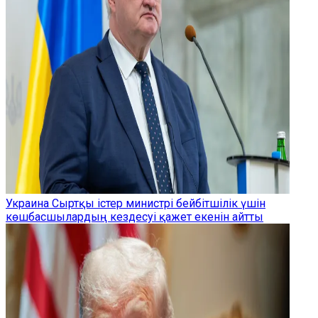
Украина Сыртқы істер министрі бейбітшілік үшін
көшбасшылардың кездесуі қажет екенін айтты