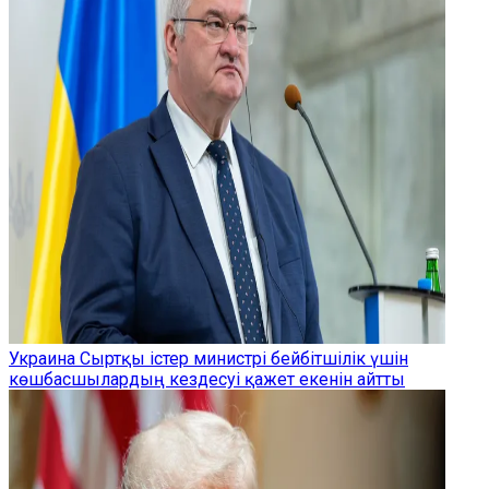
Украина Сыртқы істер министрі бейбітшілік үшін
көшбасшылардың кездесуі қажет екенін айтты