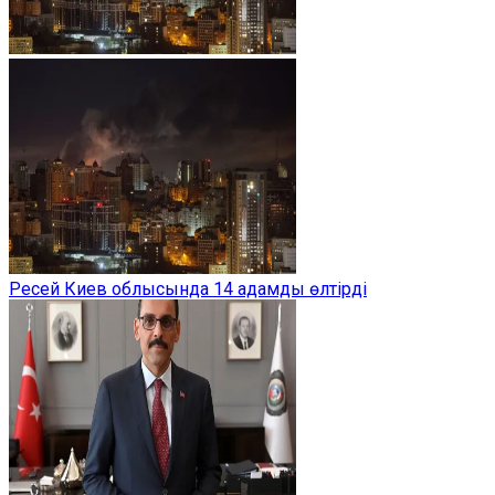
Ресей Киев облысында 14 адамды өлтірді