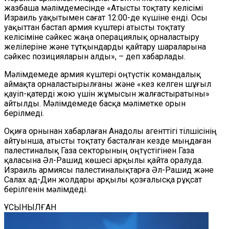
жазбаша мәлімдемесінде «Атысты тоқтату келісімі
Израиль уақытымен сағат 12:00-де күшіне енді. Осы
уақыттан бастап армия күштері атысты тоқтату
келісіміне сәйкес жаңа операциялық орналастыру
желілеріне және тұтқындарды қайтару шараларына
сәйкес позицияларын алды», – деп хабарлады.
Мәлімдемеде армия күштері оңтүстік командалық
аймақта орналастырылғаны және «кез келген шұғыл
қауіп-қатерді жою үшін жұмысын жалғастыратыны»
айтылды. Мәлімдемеде басқа мәліметке орын
берілмеді.
Оқиға орнынан хабарлаған Анадолы агенттігі тілшісінің
айтуынша, атысты тоқтату басталған кезде мыңдаған
палестиналық Газа секторының оңтүстігінен Газа
қаласына Әл-Рашид көшесі арқылы қайта оралуда.
Израиль армиясы палестиналықтарға Әл-Рашид және
Салах ад-Дин жолдары арқылы қозғалысқа рұқсат
берілгенін мәлімдеді.
ҰСЫНЫЛҒАН