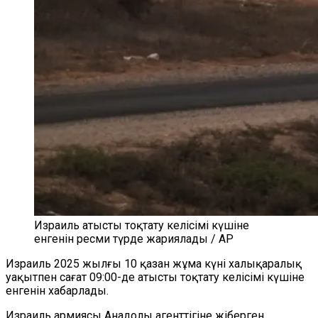
Израиль атысты тоқтату келісімі күшіне
енгенін ресми түрде жариялады / AP
Израиль 2025 жылғы 10 қазан жұма күні халықаралық
уақытпен сағат 09:00-де атысты тоқтату келісімі күшіне
енгенін хабарлады.
Израиль армиясы Анадолы агенттігіне жіберген