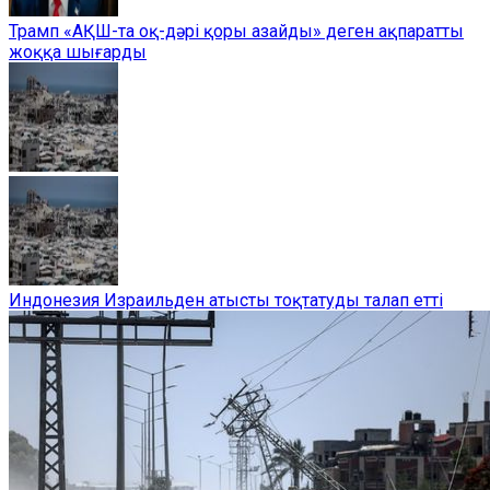
Трамп «АҚШ-та оқ-дәрі қоры азайды» деген ақпаратты
жоққа шығарды
Индонезия Израильден атысты тоқтатуды талап етті