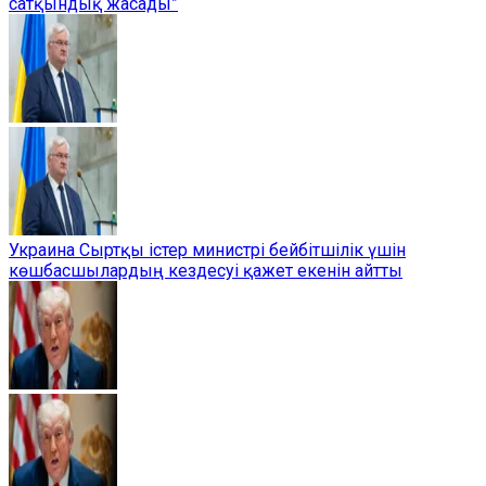
сатқындық жасады”
Украина Сыртқы істер министрі бейбітшілік үшін
көшбасшылардың кездесуі қажет екенін айтты