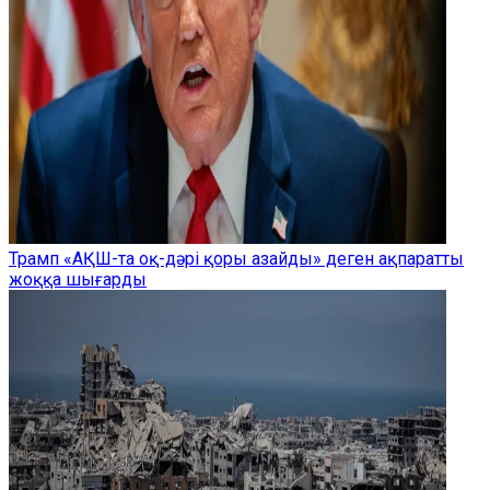
Трамп «АҚШ-та оқ-дәрі қоры азайды» деген ақпаратты
жоққа шығарды