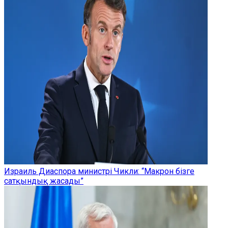
Израиль Диаспора министрі Чикли: “Макрон бізге
сатқындық жасады”