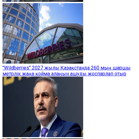
"Wildberries" 2027 жылы Қазақстанда 260 мың шаршы
метрлік жаңа қойма алаңын ашуды жоспарлап отыр