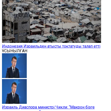
Индонезия Израильден атысты тоқтатуды талап етті
ҰСЫНЫЛҒАН
Израиль Диаспора министрі Чикли: “Макрон бізге