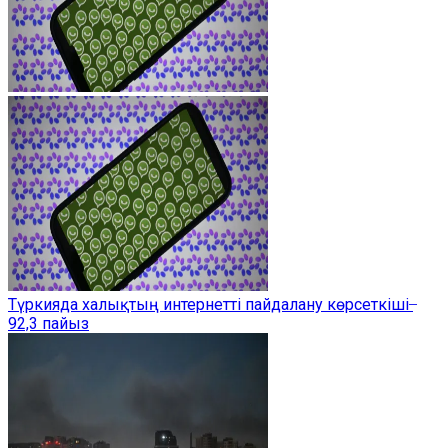
Түркияда халықтың интернетті пайдалану көрсеткіші ̶
92,3 пайыз