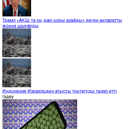
Трамп «АҚШ-та оқ-дәрі қоры азайды» деген ақпаратты
жоққа шығарды
Индонезия Израильден атысты тоқтатуды талап етті
Іздеу