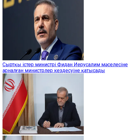
Сыртқы істер министрі Фидан Иерусалим мәселесіне
арналған министрлер кездесуіне қатысады