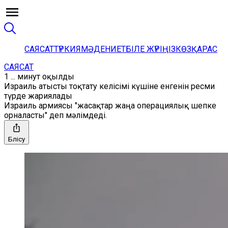
САЯСАТ
ТҮРКИЯ
МӘДЕНИЕТ
БІЛЕ ЖҮРІҢІЗ
КӨЗҚАРАС
САЯСАТ
1 ... минут оқылды
Израиль атысты тоқтату келісімі күшіне енгенін ресми
түрде жариялады
Израиль армиясы "жасақтар жаңа операциялық шепке
орналасты" деп мәлімдеді.
Бөлісу