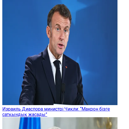
Израиль Диаспора министрі Чикли: “Макрон бізге
сатқындық жасады”