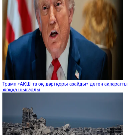
Трамп «АҚШ-та оқ-дәрі қоры азайды» деген ақпаратты
жоққа шығарды