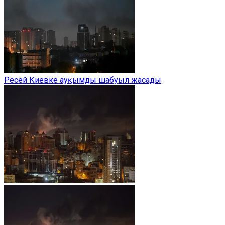
Ресей Киевке ауқымды шабуыл жасады