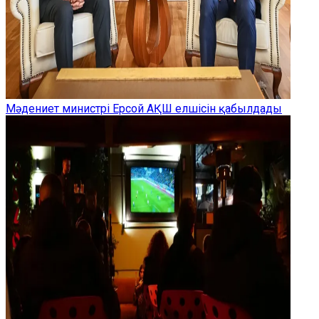
Мәдениет министрі Ерсой АҚШ елшісін қабылдады