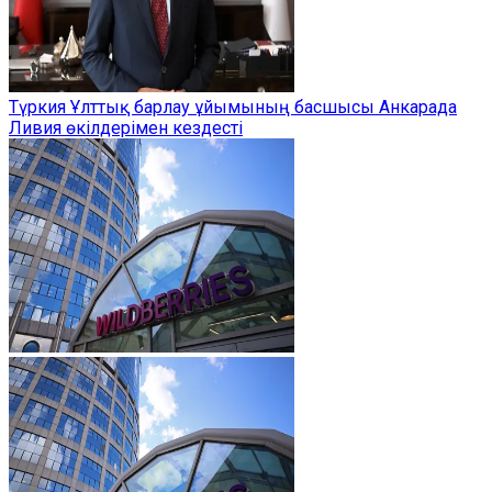
Түркия Ұлттық барлау ұйымының басшысы Анкарада
Ливия өкілдерімен кездесті