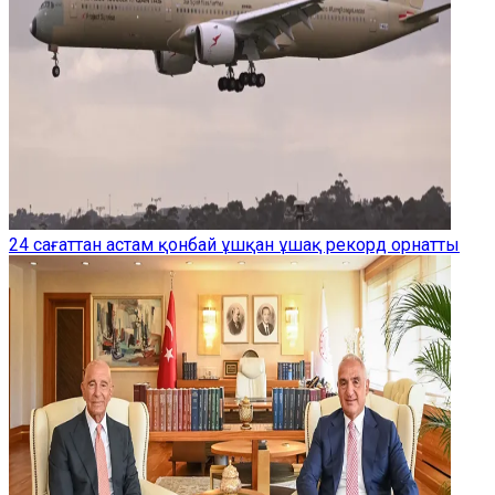
24 сағаттан астам қонбай ұшқан ұшақ рекорд орнатты