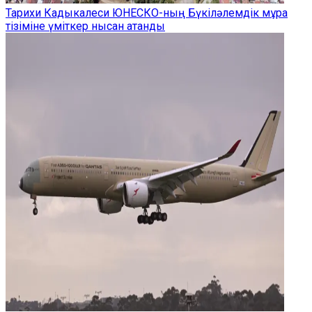
Тарихи Кадыкалеси ЮНЕСКО-ның Бүкіләлемдік мұра
тізіміне үміткер нысан атанды