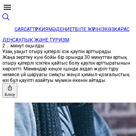
САЯСАТ
ТҮРКИЯ
МӘДЕНИЕТ
БІЛЕ ЖҮРІҢІЗ
КӨЗҚАРАС
ДЕНСАУЛЫҚ ЖӘНЕ ТУРИЗМ
2 ... минут оқылды
Ұзақ уақыт отыру қатерлі ісік қаупін арттырады
Жаңа зерттеу күні бойы бір орында 30 минуттан артық
отыру қатерлі ісіктен қайтыс болу қаупін арттыратынын
көрсетті. Мамандар кеңсе ішінде аздап жүріп-тұру
немесе үй шаруасы сияқты жеңіл қимыл-қозғалыстың
өзі бұл қауіпті азайтуы мүмкін екенін айтады.
Бөлісу