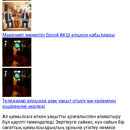
Мәдениет министрі Ерсой АҚШ елшісін қабылдады
Теледидар алдында ұзақ уақыт отыру ми көлемінің
кішіреюіне әкеледі
Ал қимылсыз өткен уақытты қозғалыспен алмастыру
бұл қауіпті төмендетеді. Зерттеуге сәйкес, күн сайын бір
сағаттық қимылсыздықтың орнына үтіктеу немесе