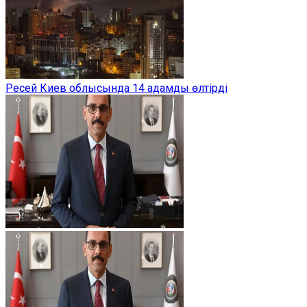
Ресей Киев облысында 14 адамды өлтірді