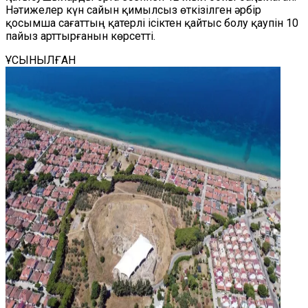
Нәтижелер күн сайын қимылсыз өткізілген әрбір
қосымша сағаттың қатерлі ісіктен қайтыс болу қаупін 10
пайыз арттырғанын көрсетті.
ҰСЫНЫЛҒАН