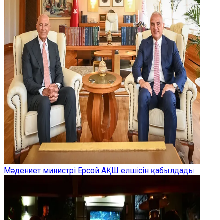
Мәдениет министрі Ерсой АҚШ елшісін қабылдады