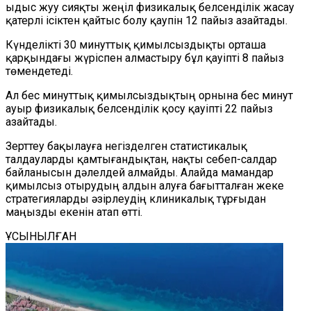
ыдыс жуу сияқты жеңіл физикалық белсенділік жасау
қатерлі ісіктен қайтыс болу қаупін 12 пайыз азайтады.
Күнделікті 30 минуттық қимылсыздықты орташа
қарқындағы жүріспен алмастыру бұл қауіпті 8 пайыз
төмендетеді.
Ал бес минуттық қимылсыздықтың орнына бес минут
ауыр физикалық белсенділік қосу қауіпті 22 пайыз
азайтады.
Зерттеу бақылауға негізделген статистикалық
талдауларды қамтығандықтан, нақты себеп-салдар
байланысын дәлелдей алмайды. Алайда мамандар
қимылсыз отырудың алдын алуға бағытталған жеке
стратегияларды әзірлеудің клиникалық тұрғыдан
маңызды екенін атап өтті.
ҰСЫНЫЛҒАН