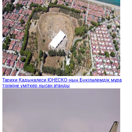
Тарихи Кадыкалеси ЮНЕСКО-ның Бүкіләлемдік мұра
тізіміне үміткер нысан атанды