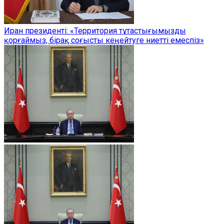
Иран президенті: «Территория тұтастығымызды
қорғаймыз, бірақ соғысты кеңейтуге ниетті емеспіз»