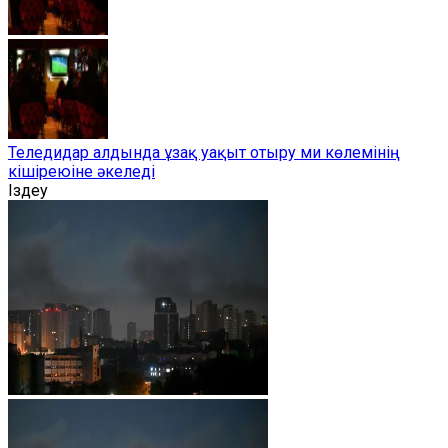
Теледидар алдында ұзақ уақыт отыру ми көлемінің
кішіреюіне әкеледі
Іздеу