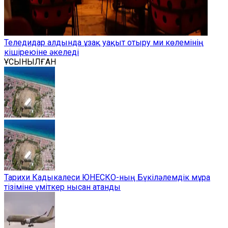
Теледидар алдында ұзақ уақыт отыру ми көлемінің
кішіреюіне әкеледі
ҰСЫНЫЛҒАН
Тарихи Кадыкалеси ЮНЕСКО-ның Бүкіләлемдік мұра
тізіміне үміткер нысан атанды