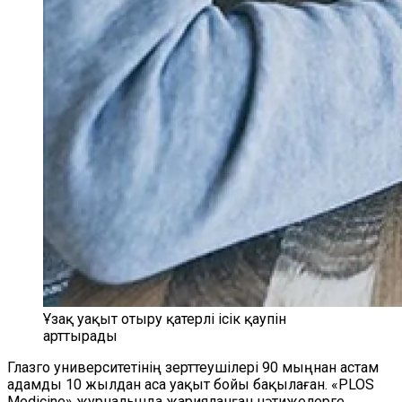
Ұзақ уақыт отыру қатерлі ісік қаупін
арттырады
Глазго университетінің зерттеушілері 90 мыңнан астам
адамды 10 жылдан аса уақыт бойы бақылаған. «PLOS
Medicine» журналында жарияланған нәтижелерге