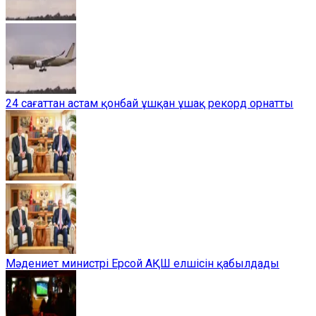
24 сағаттан астам қонбай ұшқан ұшақ рекорд орнатты
Мәдениет министрі Ерсой АҚШ елшісін қабылдады