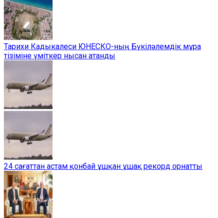
Тарихи Кадыкалеси ЮНЕСКО-ның Бүкіләлемдік мұра
тізіміне үміткер нысан атанды
24 сағаттан астам қонбай ұшқан ұшақ рекорд орнатты