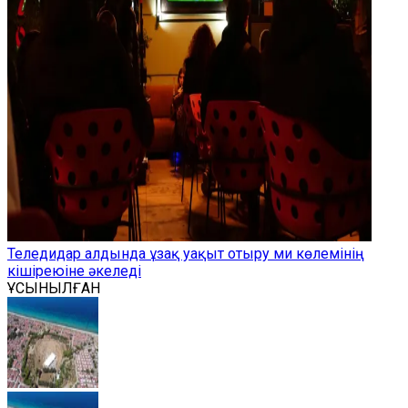
Теледидар алдында ұзақ уақыт отыру ми көлемінің
кішіреюіне әкеледі
ҰСЫНЫЛҒАН