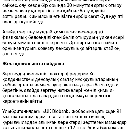
сәйкес, ояу кезде бір орында 30 минуттан артық отыру
немесе жату қатерлі ісіктен қайтыс болу қаупін
арттырады. Қимылсыз өткізілген әрбір сағат бұл қауіпті
одан әрі күшейтеді.
Алайда зерттеу мұндай қимылсыз кезеңдерді
физикалық белсенділікпен бөліп отырудың үлкен әсері
болуы мүмкін екенін көрсетті. Әр жарты сағат сайын
орнынан тұрып, қозғалу денсаулыққа айтарлықтай оң
әсер етеді.
Жеңіл қозғалыстың пайдасы
Зерттеудің жетекшісі доктор Фредерик Хо
қолданыстағы денсаулық сақтау нұсқаулықтарының
көбіне орташа немесе ауыр жаттығуларға басымдық
беретінін, алайда зерттеу нәтижелері жеңіл қимыл-
қозғалыстың да назардан тыс қалмауы керектігін
көрсеткенін айтты.
Ұлыбританиядағы «UK Biobank» жобасына қатысқан 91
мыңнан астам адамға тағылған технологиялық
құрылғылардан алынған деректерді зерттеген мамандар
қатысушыларды орта есеппен 12 жыл бойы бақылаған.