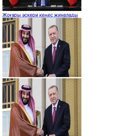
Жоғары әскери кеңес жиналады