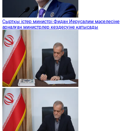
Сыртқы істер министрі Фидан Иерусалим мәселесіне
арналған министрлер кездесуіне қатысады