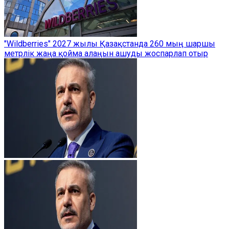
"Wildberries" 2027 жылы Қазақстанда 260 мың шаршы
метрлік жаңа қойма алаңын ашуды жоспарлап отыр