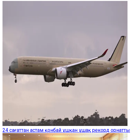
24 сағаттан астам қонбай ұшқан ұшақ рекорд орнатты