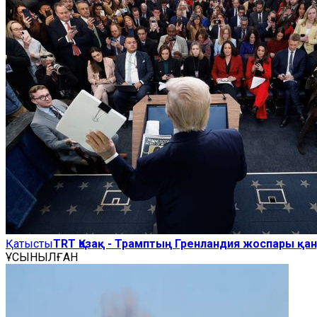
Қатысты
TRT Қазақ - Трамптың Гренландия жоспары қа
ҰСЫНЫЛҒАН