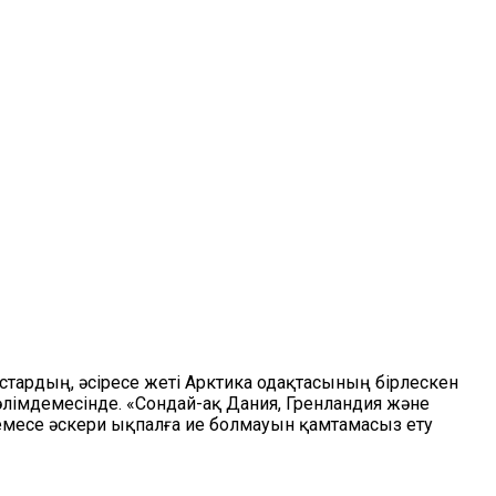
тардың, әсіресе жеті Арктика одақтасының бірлескен
мәлімдемесінде. «Сондай-ақ Дания, Гренландия және
месе әскери ықпалға ие болмауын қамтамасыз ету