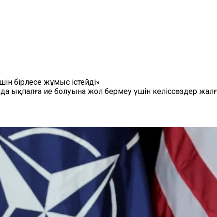
үшін бірлесе жұмыс істейді»
а ықпалға ие болуына жол бермеу үшін келіссөздер жалғ