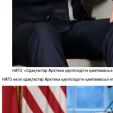
НАТО: «Одақтастар Арктика қауіпсіздігін қамтамасыз 
НАТО өкілі одақтастар Арктика қауіпсіздігін қамтамасыз е