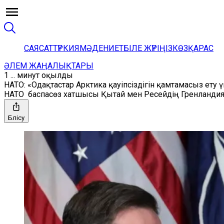
САЯСАТ
ТҮРКИЯ
МӘДЕНИЕТ
БІЛЕ ЖҮРІҢІЗ
КӨЗҚАРАС
ӘЛЕМ ЖАҢАЛЫҚТАРЫ
1 ... минут оқылды
НАТО: «Одақтастар Арктика қауіпсіздігін қамтамасыз ету 
НАТО баспасөз хатшысы Қытай мен Ресейдің Гренландияд
Бөлісу