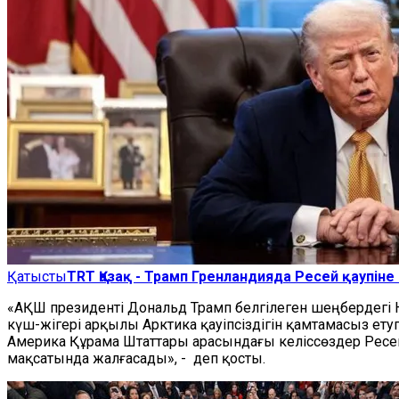
Қатысты
TRT Қазақ - Трамп Гренландияда Ресей қаупіне
«АҚШ президенті Дональд Трамп белгілеген шеңбердегі 
күш-жігері арқылы Арктика қауіпсіздігін қамтамасыз ету
Америка Құрама Штаттары арасындағы келіссөздер Рес
мақсатында жалғасады», - деп қосты.