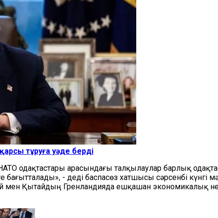
 қарсы тұруға уәде берді
НАТО одақтастары арасындағы талқылаулар барлық одақтас
ге бағытталады», - деді баспасөз хатшысы сәрсенбі күнгі 
ей мен Қытайдың Гренландияда ешқашан экономикалық не