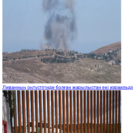
Ливанның оңтүстігінде болған жарылыстан екі израильдік