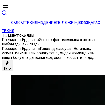
САЯСАТ
ТҮРКИЯ
МӘДЕНИЕТ
БІЛЕ ЖҮРІҢІЗ
КӨЗҚАРАС
ТҮРКИЯ
1 ... минут оқылды
Президент Ердоған «Sumud» флотилиясына жасалған
шабуылды айыптады
Президент Ердоған: «Геноцид жасаушы Нетаньяху
үкіметі бейбітшілік орнату түгілі, ондай мүмкіндіктің
пайда болуына да төзімі жоқ екенін көрсетті», – деді.
Бөлісу