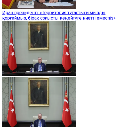
Иран президенті: «Территория тұтастығымызды
қорғаймыз, бірақ соғысты кеңейтуге ниетті емеспіз»