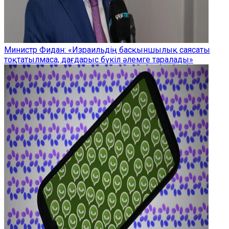
Министр Фидан: «Израильдің басқыншылық саясаты
тоқтатылмаса, дағдарыс бүкіл әлемге таралады»