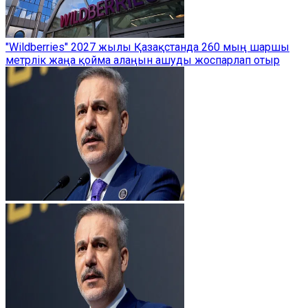
"Wildberries" 2027 жылы Қазақстанда 260 мың шаршы
метрлік жаңа қойма алаңын ашуды жоспарлап отыр