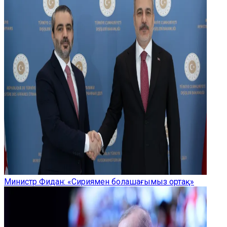
Министр Фидан: «Сириямен болашағымыз ортақ»