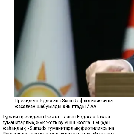
Президент Ердоған «Sumud» флотилиясына
жасалған шабуылды айыптады / AA
Түркия президенті Режеп Тай
ы
п Ердоған Газаға
гуманитарлық жүк жеткізу үшін жолға шыққан
жаһандық
«Sumud» гуманитарлық флот
илиясына
Израильдің жасаған «қарақшылығын» айыптады.