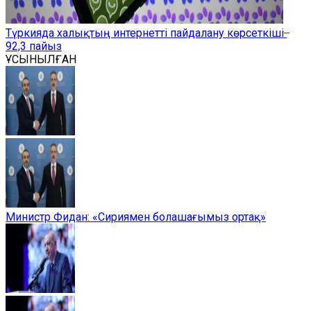
Түркияда халықтың интернетті пайдалану көрсеткіші ̶
92,3 пайыз
ҰСЫНЫЛҒАН
Министр Фидан: «Сириямен болашағымыз ортақ»