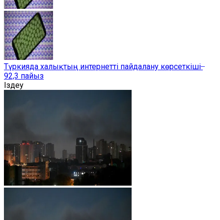
Түркияда халықтың интернетті пайдалану көрсеткіші ̶
92,3 пайыз
Іздеу