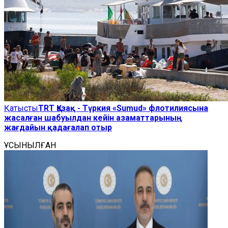
Қатысты
TRT Қазақ - Түркия «Sumud» флотилиясына
жасалған шабуылдан кейін азаматтарының
жағдайын қадағалап отыр
ҰСЫНЫЛҒАН