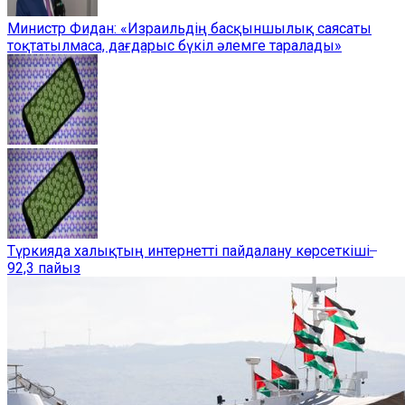
Министр Фидан: «Израильдің басқыншылық саясаты
тоқтатылмаса, дағдарыс бүкіл әлемге таралады»
Түркияда халықтың интернетті пайдалану көрсеткіші ̶
92,3 пайыз