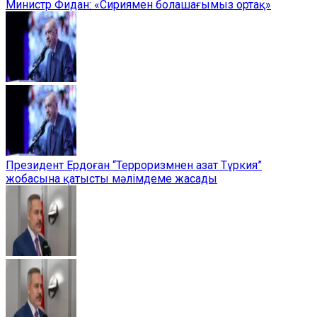
Министр Фидан: «Сириямен болашағымыз ортақ»
Президент Ердоған “Терроризмнен азат Түркия”
жобасына қатысты мәлімдеме жасады