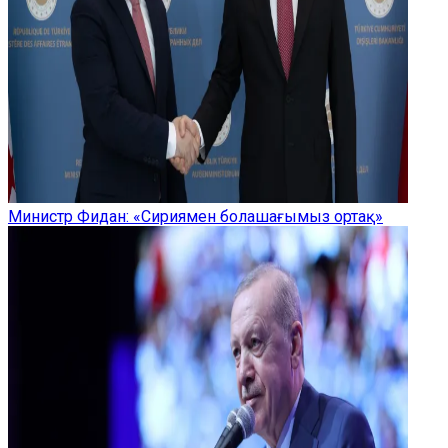
Министр Фидан: «Сириямен болашағымыз ортақ»