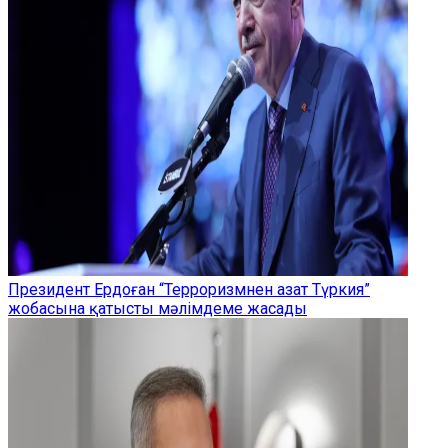
Президент Ердоған “Терроризмнен азат Түркия”
жобасына қатысты мәлімдеме жасады