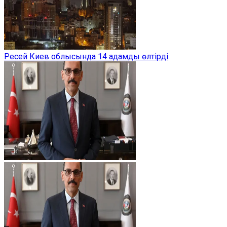
Ресей Киев облысында 14 адамды өлтірді