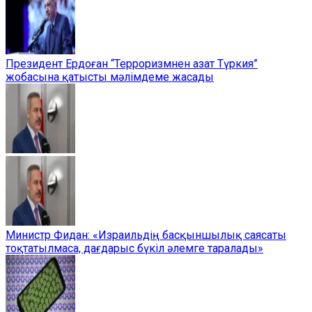
Президент Ердоған “Терроризмнен азат Түркия”
жобасына қатысты мәлімдеме жасады
Министр Фидан: «Израильдің басқыншылық саясаты
тоқтатылмаса, дағдарыс бүкіл әлемге таралады»