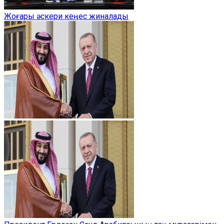
Жоғары әскери кеңес жиналады