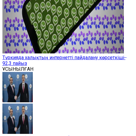
Түркияда халықтың интернетті пайдалану көрсеткіші ̶
92,3 пайыз
ҰСЫНЫЛҒАН