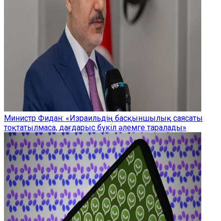
Министр Фидан: «Израильдің басқыншылық саясаты
тоқтатылмаса, дағдарыс бүкіл әлемге таралады»