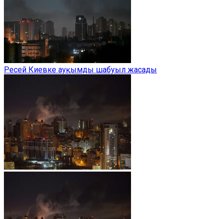
Ресей Киевке ауқымды шабуыл жасады