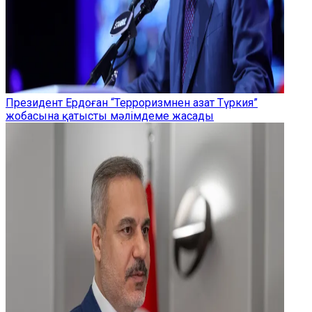
Президент Ердоған “Терроризмнен азат Түркия”
жобасына қатысты мәлімдеме жасады