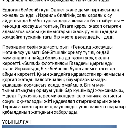
Ердоған бейсенбі күні Әділет және даму партиясының
жиналысында
:
«Израиль билігінің халықаралық
су
айдынында
бейбіт тұрғындарға жасаған бұл шабуылы —
геноцид
жасаушы
топтың Газаға қарсы жасап отырған
адамзатқа қарсы қылмыстарын жасыру үшін қандай
жағдайға
түскенін тағы бір мәрте дәлелдеді», - деді.
Президент сөзін жалғастырып: «Геноцид
жасаушы
Нетаньяху үкіметі бейбітшілік орна
ту
түгілі, ондай
мүмкіндіктің пайда болуына да төзімі жоқ екені
н
көрсетті.
«
Sumud
»
флот
илиясы
Газадағы қырғынды
және Израильдің бет-бейнесін бүкіл әлемге тағы да
айқын көрсетті
.
Қиын
жағдай
ғ
а
қарамастан
ар-намысын
қорғап жатқан палестиналық бауырларымызды
ешқашан қорғансыз қалдырмаймыз. Бітім
мен
тыныштықтың орнауы үшін бар күшімізді жұмсай
мыз
»,
– деді.
Түркияның ресми өкілдері
фло
тилияға
қатысты
соңғы
оқиғаларды жіті қадағалап отырғандарын және
Түркия
азаматтарының
қауіпсіздігі
үшін қажетті шаралар
қабылданып жатқанын хабарлады.
ҰСЫНЫЛҒАН