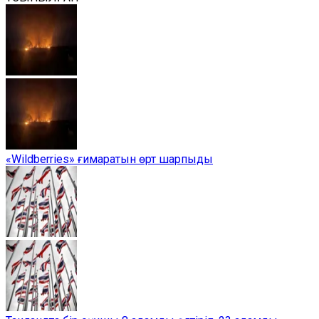
«Wildberries» ғимаратын өрт шарпыды