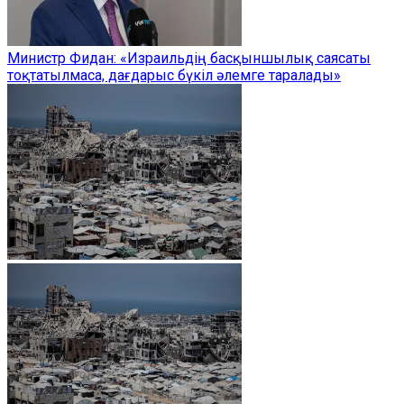
Министр Фидан: «Израильдің басқыншылық саясаты
тоқтатылмаса, дағдарыс бүкіл әлемге таралады»