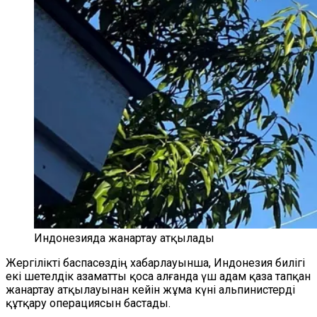
Индонезияда жанартау атқылады
Жергілікті баспасөздің хабарлауынша, Индонезия билігі
екі шетелдік азаматты қоса алғанда үш адам қаза тапқан
жанартау атқылауынан кейін жұма күні альпинистерді
құтқару операциясын баста
ды.