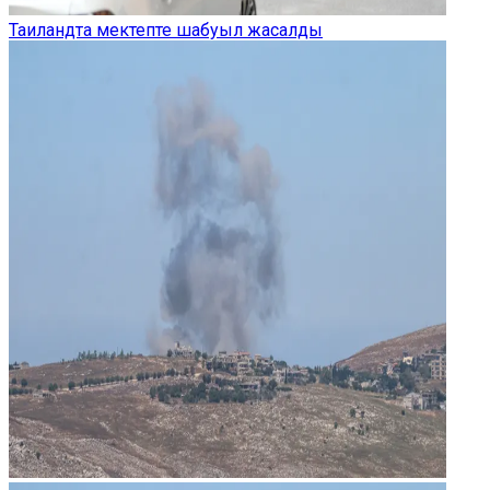
Таиландта мектепте шабуыл жасалды