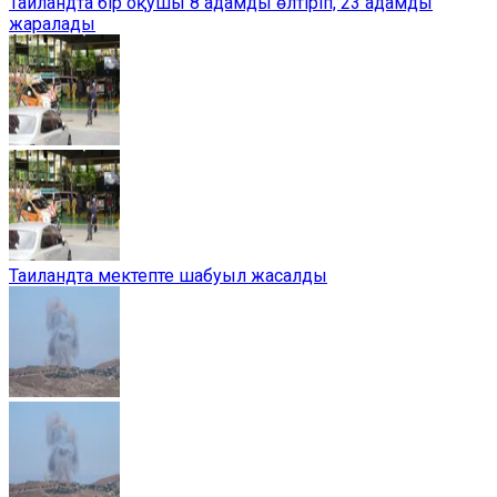
Таиландта бір оқушы 8 адамды өлтіріп, 23 адамды
жаралады
Таиландта мектепте шабуыл жасалды