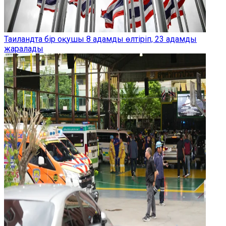
Таиландта бір оқушы 8 адамды өлтіріп, 23 адамды
жаралады