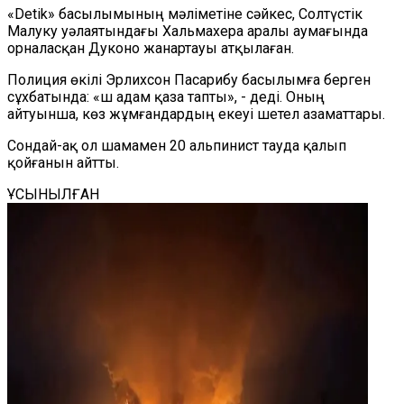
«
Detik
»
басылымының мәліметіне сәйкес, Солтүстік
Малуку
уәлаятын
дағы Хальмахера аралы аумағында
орналасқан Дуконо жанартауы атқылаған.
Полиция өкілі Эрлихсон Пасарибу басылымға берген
сұхбатында: «Үш адам қаза тапты»,
-
деді. Оның
айтуынша, көз жұмғандардың екеуі шетел азаматтары.
Сондай-ақ ол шамамен 20 альпинист тауда қалып
қойғанын айтты.
ҰСЫНЫЛҒАН