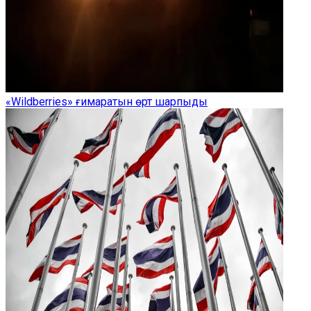
«Wildberries» ғимаратын өрт шарпыды