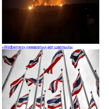
«Wildberries» ғимаратын өрт шарпыды