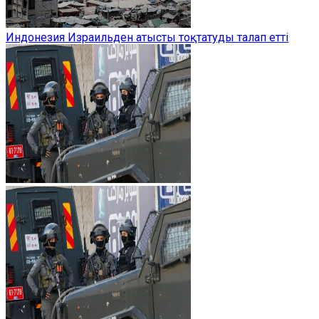
Индонезия Израильден атысты тоқтатуды талап етті