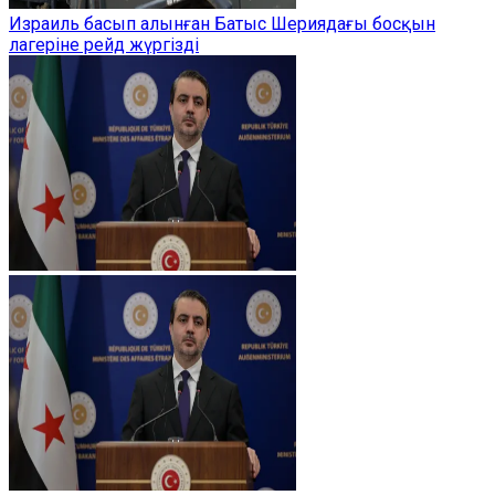
Израиль басып алынған Батыс Шериядағы босқын
лагеріне рейд жүргізді