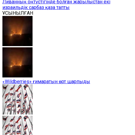
Ливанның оңтүстігінде болған жарылыстан екі
израильдік сарбаз қаза тапты
ҰСЫНЫЛҒАН
«Wildberries» ғимаратын өрт шарпыды