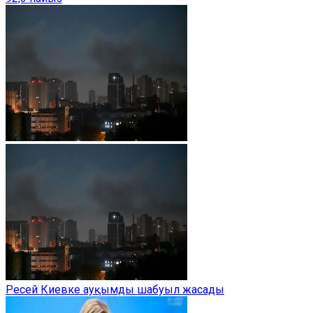
Ресей Киевке ауқымды шабуыл жасады