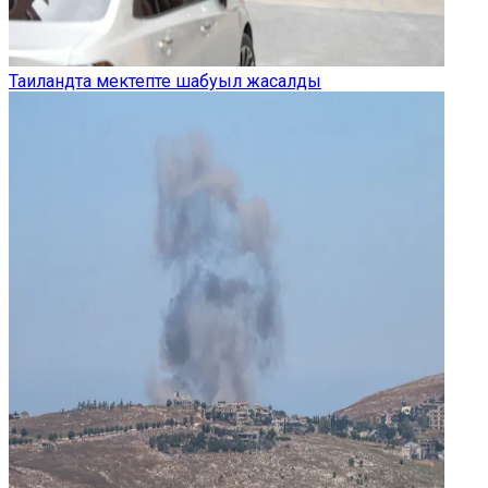
Таиландта мектепте шабуыл жасалды