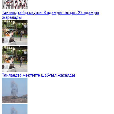
Таиландта бір оқушы 8 адамды өлтіріп, 23 адамды
жаралады
Таиландта мектепте шабуыл жасалды