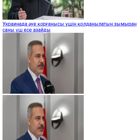
Украинада әуе қорғанысы үшін қолданылатын зымыран
саны үш есе азайды