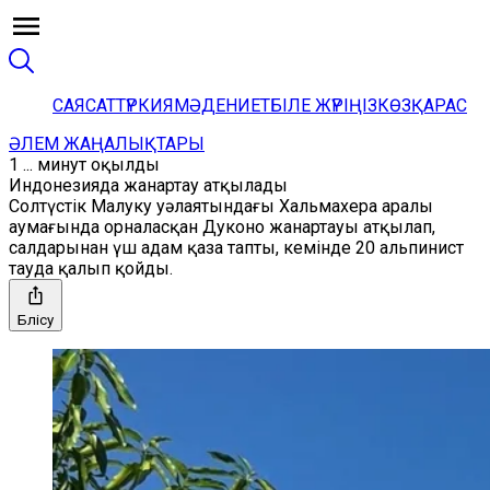
САЯСАТ
ТҮРКИЯ
МӘДЕНИЕТ
БІЛЕ ЖҮРІҢІЗ
КӨЗҚАРАС
ӘЛЕМ ЖАҢАЛЫҚТАРЫ
1 ... минут оқылды
Индонезияда жанартау атқылады
Солтүстік Малуку уәлаятындағы Хальмахера аралы
аумағында орналасқан Дуконо жанартауы атқылап,
салдарынан үш адам қаза тапты, кемінде 20 альпинист
тауда қалып қойды.
Бөлісу