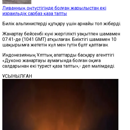
Ливанның оңтүстігінде болған жарылыстан екі
израильдік сарбаз қаза тапты
Билік альпинистерді құтқару үшін арнайы топ жіберді.
Жанартау бейсенбі күні жергілікті уақытпен шамамен
07:41-де (1041 GMT) атқыла
ған. Б
иіктігі шамамен 10
шақырымға жететін күл мен түтін бұлт
қаптаған
.
Индонезияның Ұлттық апаттарды басқару агенттігі
«Дуконо жанартауы аумағында болған оқиға
салдарынан екі турист қаза тап
ты
»
,-
деп мәлімдеді.
ҰСЫНЫЛҒАН