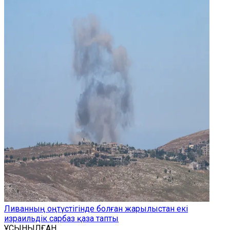
Ливанның оңтүстігінде болған жарылыстан екі
израильдік сарбаз қаза тапты
ҰСЫНЫЛҒАН