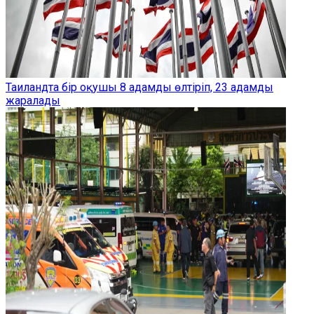
Таиландта бір оқушы 8 адамды өлтіріп, 23 адамды
жаралады