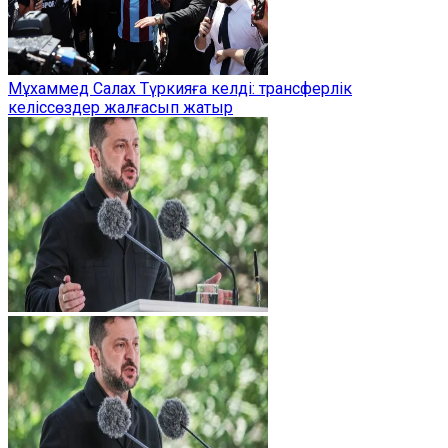
Мұхаммед Салах Түркияға келді: трансферлік
келіссөздер жалғасып жатыр