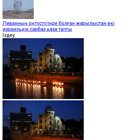
Ливанның оңтүстігінде болған жарылыстан екі
израильдік сарбаз қаза тапты
Іздеу