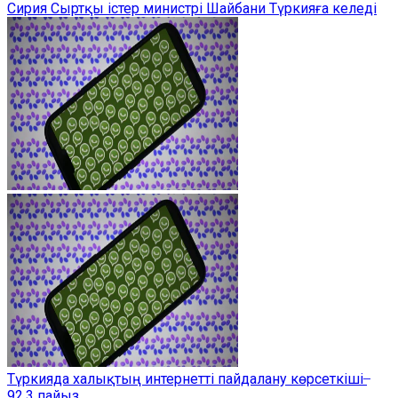
Сирия Сыртқы істер министрі Шайбани Түркияға келеді
Түркияда халықтың интернетті пайдалану көрсеткіші ̶
92,3 пайыз