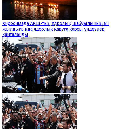
Хиросимада АҚШ-тың ядролық шабуылының 81
жылдығында ядролық қаруға қарсы үндеулер
қайталанды