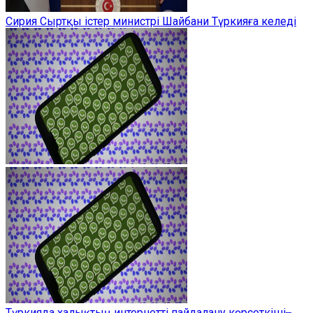
Сирия Сыртқы істер министрі Шайбани Түркияға келеді
Түркияда халықтың интернетті пайдалану көрсеткіші ̶