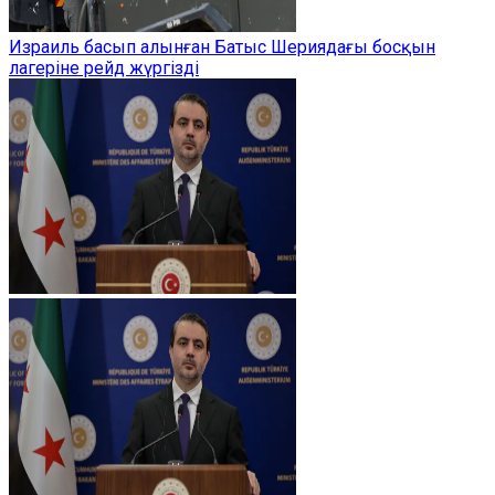
Израиль басып алынған Батыс Шериядағы босқын
лагеріне рейд жүргізді