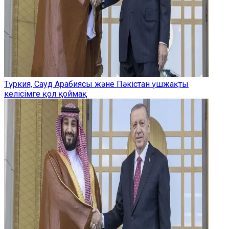
Түркия, Сауд Арабиясы және Пәкістан үшжақты
келісімге қол қоймақ