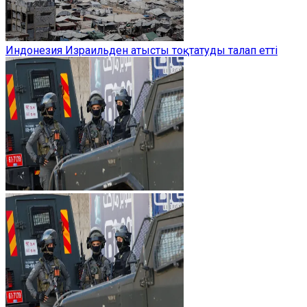
Индонезия Израильден атысты тоқтатуды талап етті