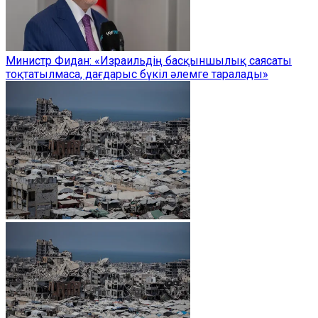
Министр Фидан: «Израильдің басқыншылық саясаты
тоқтатылмаса, дағдарыс бүкіл әлемге таралады»