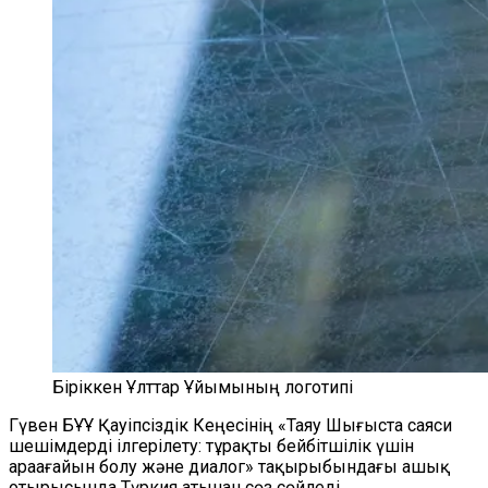
Біріккен Ұлттар Ұйымының логотипі
Гүвен БҰҰ Қауіпсіздік Кеңесінің «Таяу Шығыста саяси
шешімдерді ілгерілету: тұрақты бейбітшілік үшін
араағайын болу және диалог» тақырыбындағы ашық
отырысында Түркия атынан сөз сөйледі.