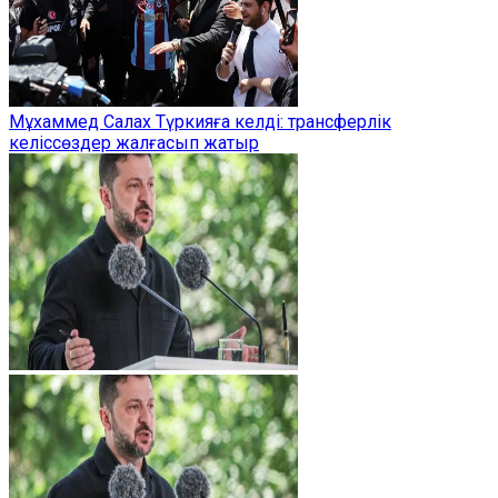
Мұхаммед Салах Түркияға келді: трансферлік
келіссөздер жалғасып жатыр