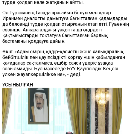
түрде қолдап келе жатқанын айтты.
Ол Түркияның Газада арағайын болуымен қатар
Иранмен диалогты дамытуға бағытталған қадамдарды
да белсенді түрде қолдап отырғанын атап өтті. Гүвеннің
сөзінше, Анкара алдағы уақытта да өңірдегі
қақтығыстарды тоқтатуға бағытталған барлық
бастаманы қолдауға дайын.
Өкіл: «Адам өмірін, қадір-қасиетін және халықаралық
бейбітшілік пен қауіпсіздікті қорғау үшін қабылданған
қағидалар сақталмаса, ешбір саяси үдеріс ұзаққа
созылмайды. Бұл мәселеде БҰҰ Қауіпсіздік Кеңесі
үлкен жауапкершілікке ие», - деді.
ҰСЫНЫЛҒАН