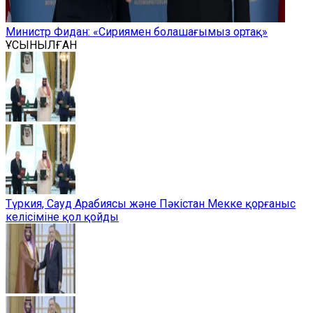
Министр Фидан: «Сириямен болашағымыз ортақ»
ҰСЫНЫЛҒАН
Түркия, Сауд Арабиясы және Пәкістан Мекке қорғаныс
келісіміне қол қойды