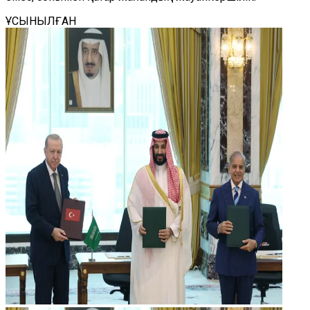
ҰСЫНЫЛҒАН