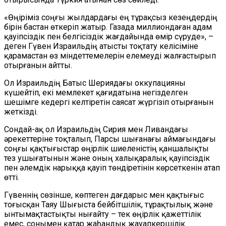
«Өңіріміз соңғы жылдардағы ең тұрақсыз кезеңдердің
бірін бастан өткеріп жатыр. Газада миллиондаған адам
қауіпсіздік пен белгісіздік жағдайында өмір сүруде», –
деген Гүвен Израильдің атысты тоқтату келісіміне
қарамастан өз міндеттемелерін елемеуді жалғастырып
отырғанын айтты.
Ол Израильдің Батыс Шериядағы оккупацияны
күшейтіп, екі мемлекет қағидатына негізделген
шешімге кедергі келтіретін саясат жүргізіп отырғанын
жеткізді.
Сондай-ақ ол Израильдің Сирия мен Ливандағы
әрекеттеріне тоқталып, Парсы шығанағы аймағындағы
соңғы қақтығыстар өңірлік шиеленістің қаншалықты
тез ушығатынын және оның халықаралық қауіпсіздік
пен әлемдік нарыққа қауіп төндіретінін көрсеткенін атап
өтті.
Гүвеннің сөзінше, көптеген дағдарыс мен қақтығыс
тоғысқан Таяу Шығыста бейбітшілік, тұрақтылық және
ынтымақтастықты нығайту – тек өңірлік қажеттілік
емес, сонымен қатар жаһандық жауапкершілік.