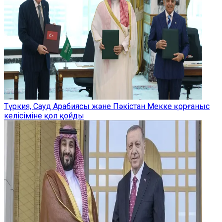
Түркия, Сауд Арабиясы және Пәкістан Мекке қорғаныс
келісіміне қол қойды