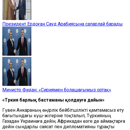
Президент Ердоған Сауд Арабиясына сапарлай барады
Министр Фидан: «Сириямен болашағымыз ортақ»
«Түркия барлық бастаманы қолдауға дайын»
Гүвен Анкараның өңірлік бейбітшілікті қамтамасыз ету
бағытындағы күш-жігеріне тоқталып, Түркияның
Газадан Украинаға дейін, Африкадан өзге де аймақтарға
дейін сындарлы саясат пен дипломатияны тұрақты