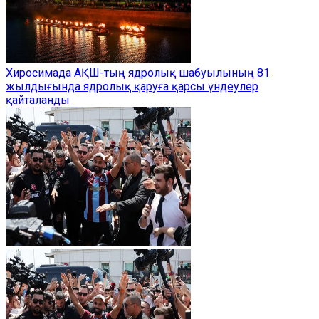
Хиросимада АҚШ-тың ядролық шабуылының 81
жылдығында ядролық қаруға қарсы үндеулер
қайталанды