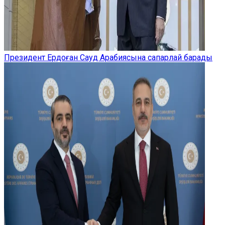
Президент Ердоған Сауд Арабиясына сапарлай барады