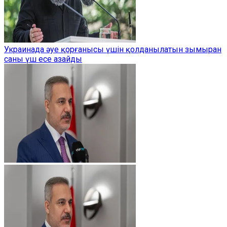
Украинада әуе қорғанысы үшін қолданылатын зымыран
саны үш есе азайды