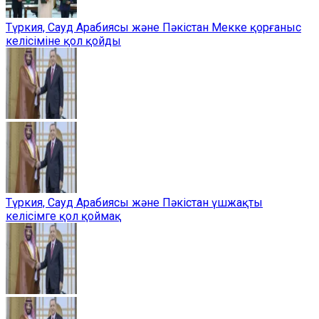
Түркия, Сауд Арабиясы және Пәкістан Мекке қорғаныс
келісіміне қол қойды
Түркия, Сауд Арабиясы және Пәкістан үшжақты
келісімге қол қоймақ