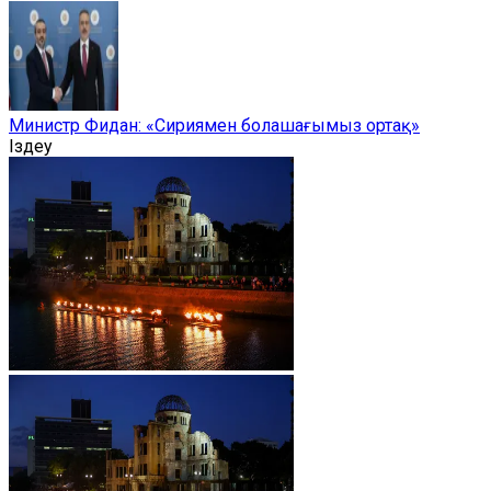
Министр Фидан: «Сириямен болашағымыз ортақ»
Іздеу