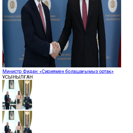
Министр Фидан: «Сириямен болашағымыз ортақ»
ҰСЫНЫЛҒАН