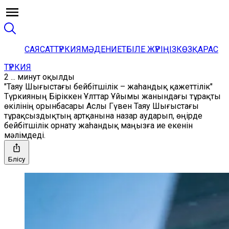
САЯСАТ
ТҮРКИЯ
МӘДЕНИЕТ
БІЛЕ ЖҮРІҢІЗ
КӨЗҚАРАС
ТҮРКИЯ
2 ... минут оқылды
"Таяу Шығыстағы бейбітшілік – жаһандық қажеттілік"
Түркияның Біріккен Ұлттар Ұйымы жанындағы тұрақты
өкілінің орынбасары Аслы Гүвен Таяу Шығыстағы
тұрақсыздықтың артқанына назар аударып, өңірде
бейбітшілік орнату жаһандық маңызға ие екенін
мәлімдеді.
Бөлісу