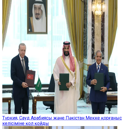
Түркия, Сауд Арабиясы және Пәкістан Мекке қорғаныс
келісіміне қол қойды