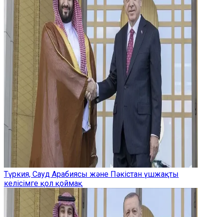
Түркия, Сауд Арабиясы және Пәкістан үшжақты
келісімге қол қоймақ