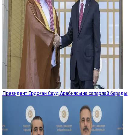
Президент Ердоған Сауд Арабиясына сапарлай барады