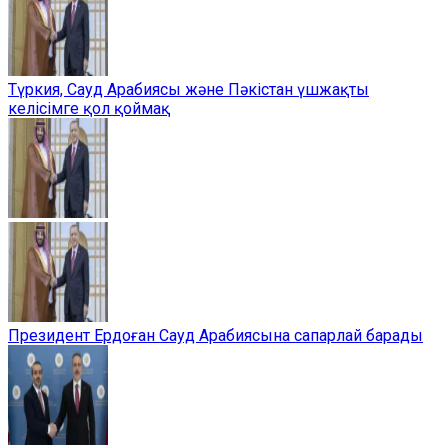
Түркия, Сауд Арабиясы және Пәкістан үшжақты
келісімге қол қоймақ
Президент Ердоған Сауд Арабиясына сапарлай барады