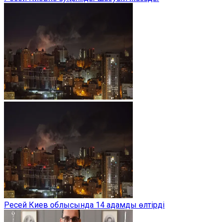
Ресей Киев облысында 14 адамды өлтірді