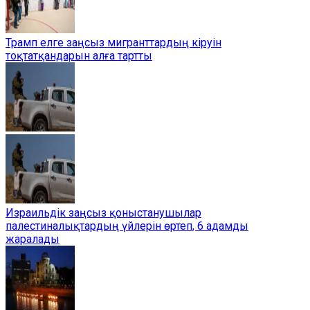
Трамп елге заңсыз мигранттардың кіруін
тоқтатқандарын алға тартты
Израильдік заңсыз қоныстанушылар
палестиналықтардың үйлерін өртеп, 6 адамды
жаралады