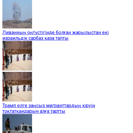
Ливанның оңтүстігінде болған жарылыстан екі
израильдік сарбаз қаза тапты
Трамп елге заңсыз мигранттардың кіруін
тоқтатқандарын алға тартты