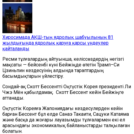
Хиросимада АҚШ-тың ядролық шабуылының 81
жылдығында ядролық қаруға қарсы үндеулер
қайталанды
Ресми тұлғалардың айтуынша, келіссөздердің негізгі
мақсаты — бейсенбі күні Бейжіңде өтетін Трамп–Си
Цзиньпин кездесуінің алдында тараптардың
басымдықтарын үйлестіру.
Сондай-ақ Скотт Бессентті Оңтүстік Корея президенті Ли
Чжэ Мён қабылдамақ. Скотт Бессент кейін Бейжіңге
аттанады.
Оңтүстік Кореяға Жапониядағы кездесулерден кейін
барған Бессент бұл елде Санаэ Такаити, Сацуки Катаяма
және басқа да жоғары лауазымды тұлғалармен екі ел
арасындағы экономикалық байланыстарды талқылаған
болатын.