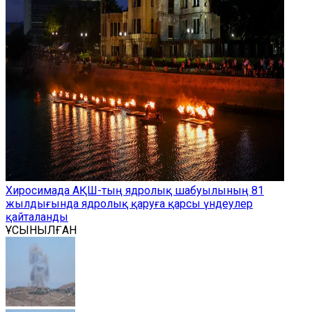
Хиросимада АҚШ-тың ядролық шабуылының 81
жылдығында ядролық қаруға қарсы үндеулер
қайталанды
ҰСЫНЫЛҒАН