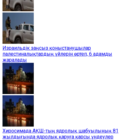
Израильдік заңсыз қоныстанушылар
палестиналықтардың үйлерін өртеп, 6 адамды
жаралады
Хиросимада АҚШ-тың ядролық шабуылының 81
жылдығында ядролық қаруға қарсы үндеулер