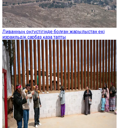
Ливанның оңтүстігінде болған жарылыстан екі
израильдік сарбаз қаза тапты