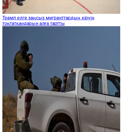
Трамп елге заңсыз мигранттардың кіруін
тоқтатқандарын алға тартты