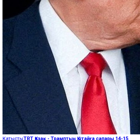
Қатысты
TRT Қазақ - Трамптың Қытайға сапары 14-15