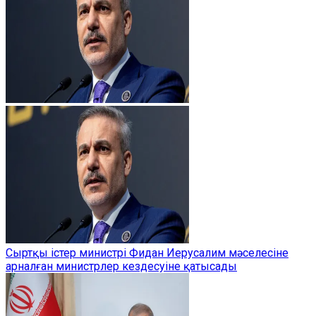
Сыртқы істер министрі Фидан Иерусалим мәселесіне
арналған министрлер кездесуіне қатысады