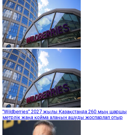
"Wildberries" 2027 жылы Қазақстанда 260 мың шаршы
метрлік жаңа қойма алаңын ашуды жоспарлап отыр