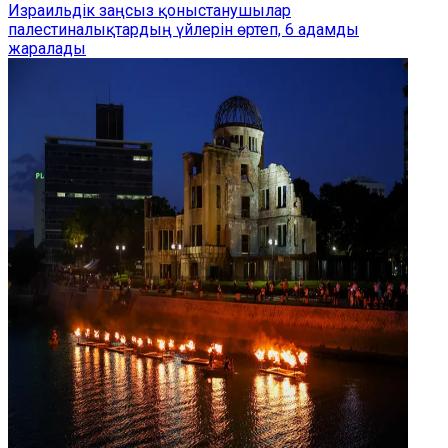
Израильдік заңсыз қоныстанушылар
палестиналықтардың үйлерін өртеп, 6 адамды
жаралады