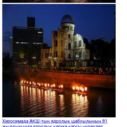
Хиросимада АҚШ-тың ядролық шабуылының 81
жылдығында ядролық қаруға қарсы үндеулер