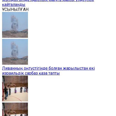
қайталанды
ҰСЫНЫЛҒАН
Ливанның оңтүстігінде болған жарылыстан екі
израильдік сарбаз қаза тапты