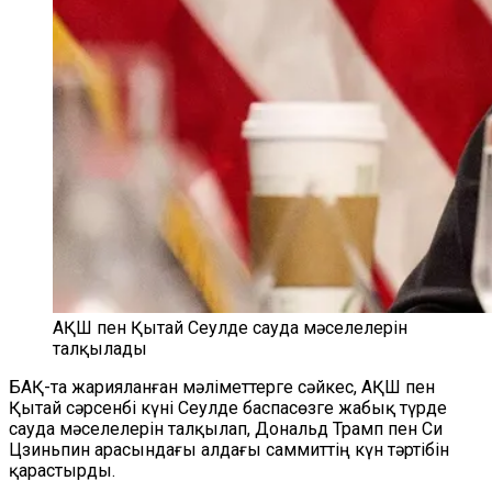
АҚШ пен Қытай Сеулде сауда мәселелерін
талқылады
БАҚ-та жарияланған мәліметтерге сәйкес, АҚШ пен
Қытай сәрсенбі күні Сеулде баспасөзге жабық түрде
сауда мәселелерін талқылап, Дональд Трамп пен Си
Цзиньпин арасындағы алдағы саммиттің күн тәртібін
қарастырды.