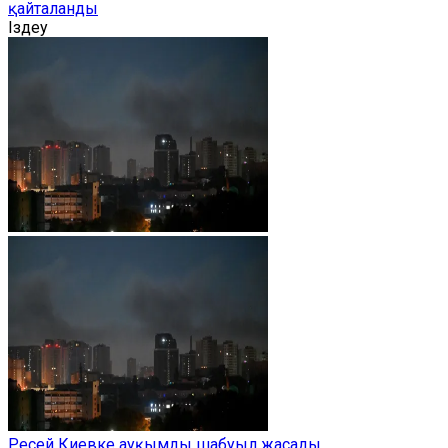
қайталанды
Іздеу
Ресей Киевке ауқымды шабуыл жасады