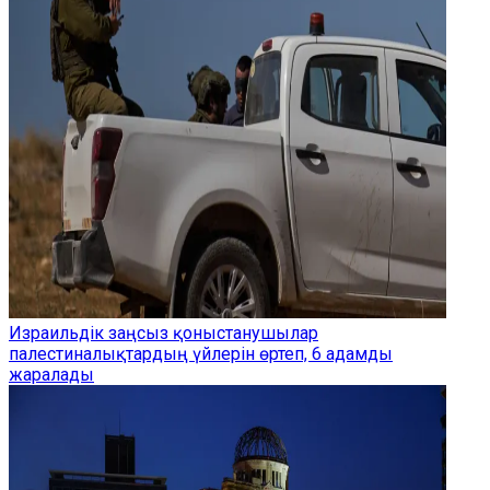
Израильдік заңсыз қоныстанушылар
палестиналықтардың үйлерін өртеп, 6 адамды
жаралады