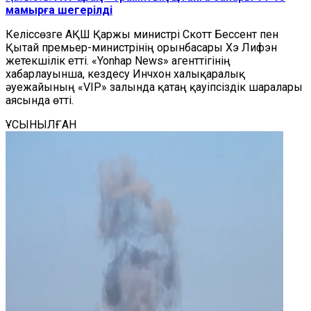
мамырға шегерілді
Келіссөзге АҚШ Қаржы министрі Скотт Бессент пен
Қытай премьер-министрінің орынбасары Хэ Лифэн
жетекшілік етті. «Yonhap News» агенттігінің
хабарлауынша, кездесу Инчхон халықаралық
әуежайының «VIP» залында қатаң қауіпсіздік шаралары
аясында өтті.
ҰСЫНЫЛҒАН