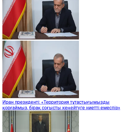
Иран президенті: «Территория тұтастығымызды
қорғаймыз, бірақ соғысты кеңейтуге ниетті емеспіз»