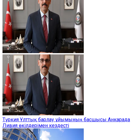
Түркия Ұлттық барлау ұйымының басшысы Анкарада
Ливия өкілдерімен кездесті