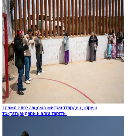
Трамп елге заңсыз мигранттардың кіруін
тоқтатқандарын алға тартты