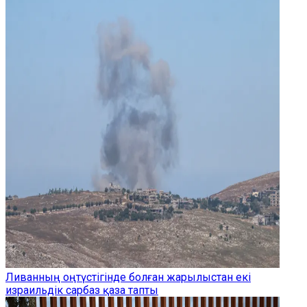
Ливанның оңтүстігінде болған жарылыстан екі
израильдік сарбаз қаза тапты