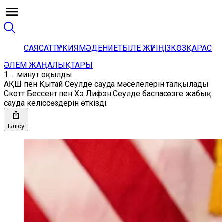
САЯСАТ
ТҮРКИЯ
МӘДЕНИЕТ
БІЛЕ ЖҮРІҢІЗ
КӨЗҚАРАС
ӘЛЕМ ЖАҢАЛЫҚТАРЫ
1 ... минут оқылды
АҚШ пен Қытай Сеулде сауда мәселелерін талқылады
Скотт Бессент пен Хэ Лифэн Сеулде баспасөзге жабық
сауда келіссөздерін өткізді.
Бөлісу