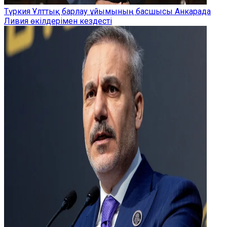
Түркия Ұлттық барлау ұйымының басшысы Анкарада
Ливия өкілдерімен кездесті