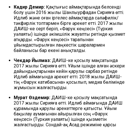
Кадир Демир:
Қақтығыс аймақтарында белсенді
болу үшін 2016 жылы Шанлыурфадан Сирияға өтті.
Идлиб және оған іргелес аймақтарда сәләфилік/
тәкфирлік топтармен бірге әрекет етті. 2017 жылы
ДАИШ-ке серт беріп, «Фарук кеңсесі» (Түркия
уәлаяты) ішінде әкімшілік жауапты ретінде қызмет
атқарды. «Фарук кеңсесі» тарапынан
ұйымдастырылған лаңкестік шаралармен
байланысы бар екені анықталды.
Чекдар Йылмаз:
ДАИШ-ке қосылу мақсатында
2017 жылы Сирияға өтті. Ұйым ішінде алған әскери
дайындықтарынан кейін қарулы сарбаз ретінде
Идлиб аймағында әрекет етті. 2018 жылы ДАИШ-
тің «Фарук катибасына» қосылып, медиа бөлімінде
жұмысын жалғастырды.
Мурат Өздемир:
ДАИШ-ке қосылу мақсатында
2017 жылы Сирияға өтті. Идлиб аймағында ДАИШ
құрамында қарулы әрекеттерге қатысты. Ұйым
бақылау аумағынан айырылған соң «Фарук
кеңсесі» (Түркия уәлаяты) ішінде қызметін
жалғастырды. Сондай-ақ Асад режиміне қарсы