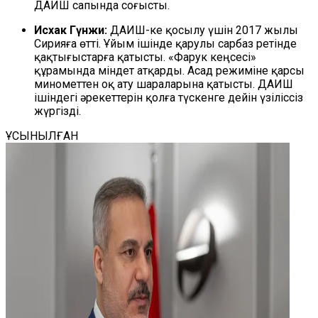
ДАИШ сапында соғысты.
Исхак Гүнжи:
ДАИШ-ке қосылу үшін 2017 жылы
Сирияға өтті. Ұйым ішінде қарулы сарбаз ретінде
қақтығыстарға қатысты. «Фарук кеңсесі»
құрамында міндет атқарды. Асад режиміне қарсы
минометтен оқ ату шараларына қатысты. ДАИШ
ішіндегі әрекеттерін қолға түскенге дейін үзіліссіз
жүргізді.
ҰСЫНЫЛҒАН