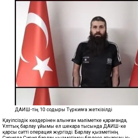
ДАИШ-тің 10 содыры Түркияға жеткізілді
Қауіпсіздік көздерінен алынған мәліметке қарағанда,
Ұлттық барлау ұйымы ел шекара тысында ДАИШ-ке
қарсы сәтті операция жүргізді. Барлау қызметінің
Сирияда Сирия барлау қызметімен бірлесе атқарған іс-