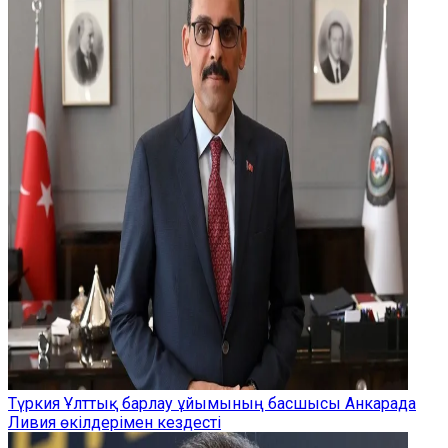
Түркия Ұлттық барлау ұйымының басшысы Анкарада
Ливия өкілдерімен кездесті