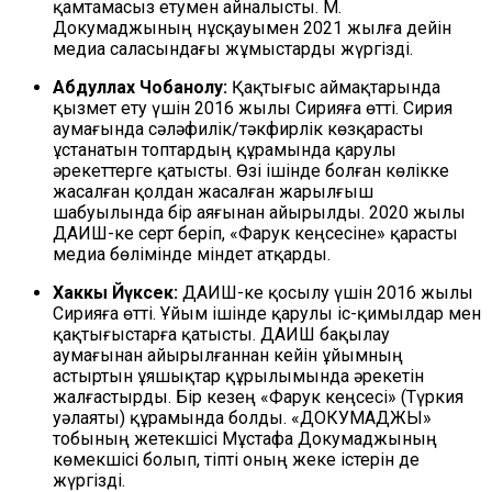
қамтамасыз етумен айналысты. М.
Докумаджының нұсқауымен 2021 жылға дейін
медиа саласындағы жұмыстарды жүргізді.
Абдуллах Чобаноғлу:
Қақтығыс аймақтарында
қызмет ету үшін 2016 жылы Сирияға өтті. Сирия
аумағында сәләфилік/тәкфирлік көзқарасты
ұстанатын топтардың құрамында қарулы
әрекеттерге қатысты. Өзі ішінде болған көлікке
жасалған қолдан жасалған жарылғыш
шабуылында бір аяғынан айырылды. 2020 жылы
ДАИШ-ке серт беріп, «Фарук кеңсесіне» қарасты
медиа бөлімінде міндет атқарды.
Хаккы Йүксек:
ДАИШ-ке қосылу үшін 2016 жылы
Сирияға өтті. Ұйым ішінде қарулы іс-қимылдар мен
қақтығыстарға қатысты. ДАИШ бақылау
аумағынан айырылғаннан кейін ұйымның
астыртын ұяшықтар құрылымында әрекетін
жалғастырды. Бір кезең «Фарук кеңсесі» (Түркия
уәлаяты) құрамында болды. «ДОКУМАДЖЫ»
тобының жетекшісі Мұстафа Докумаджының
көмекшісі болып, тіпті оның жеке істерін де
жүргізді.