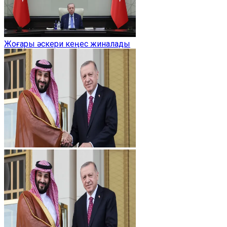
Жоғары әскери кеңес жиналады