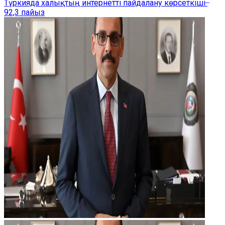
Түркияда халықтың интернетті пайдалану көрсеткіші ̶
92,3 пайыз