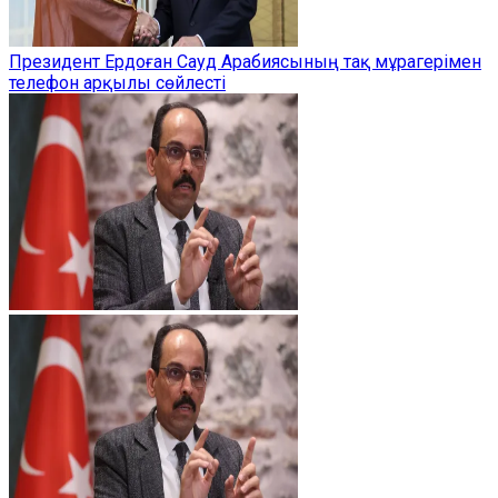
Президент Ердоған Сауд Арабиясының тақ мұрагерімен
телефон арқылы сөйлесті