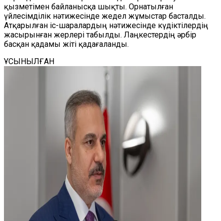
қызметімен байланысқа шықты. Орнатылған
үйлесімділік нәтижесінде жедел жұмыстар басталды.
Атқарылған іс-шаралардың нәтижесінде күдіктілердің
жасырынған жерлері табылды. Лаңкестердің әрбір
басқан қадамы жіті қадағаланды.
ҰСЫНЫЛҒАН