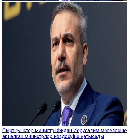
Сыртқы істер министрі Фидан Иерусалим мәселесіне
арналған министрлер кездесуіне қатысады