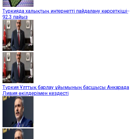
Түркияда халықтың интернетті пайдалану көрсеткіші ̶
92,3 пайыз
Түркия Ұлттық барлау ұйымының басшысы Анкарада
Ливия өкілдерімен кездесті