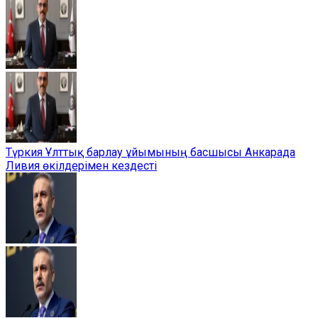
Түркия Ұлттық барлау ұйымының басшысы Анкарада
Ливия өкілдерімен кездесті