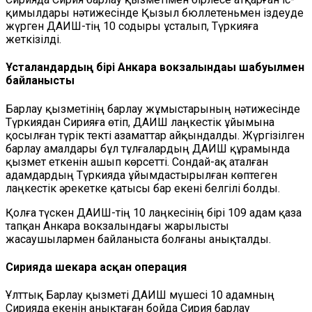
қимылдары нәтижесінде Қызыл бюллетеньмен іздеуде
жүрген ДАИШ-тің 10 содыры ұсталып, Түркияға
жеткізілді.
Ұсталғандардың бірі Анкара вокзалындағы шабуылмен
байланысты
Барлау қызметінің барлау жұмыстарының нәтижесінде
Түркиядан Сирияға өтіп, ДАИШ лаңкестік ұйымына
қосылған түрік текті азаматтар айқындалды. Жүргізілген
барлау амалдары бұл тұлғалардың ДАИШ құрамында
қызмет еткенін ашып көрсетті. Сондай-ақ аталған
адамдардың Түркияда ұйымдастырылған көптеген
лаңкестік әрекетке қатысы бар екені белгілі болды.
Қолға түскен ДАИШ-тің 10 лаңкесінің бірі 109 адам қаза
тапқан Анкара вокзалындағы жарылысты
жасаушылармен байланыста болғаны анықталды.
Сирияда шекара асқан операция
Ұлттық Барлау қызметі ДАИШ мүшесі 10 адамның
Сирияда екенін анықтаған бойда Сирия барлау