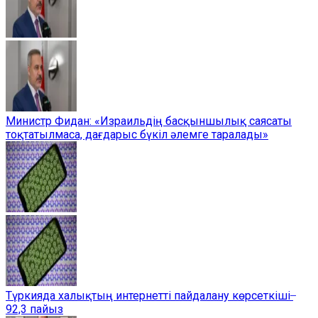
Министр Фидан: «Израильдің басқыншылық саясаты
тоқтатылмаса, дағдарыс бүкіл әлемге таралады»
Түркияда халықтың интернетті пайдалану көрсеткіші ̶
92,3 пайыз