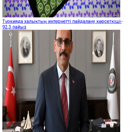
Түркияда халықтың интернетті пайдалану көрсеткіші ̶
92,3 пайыз