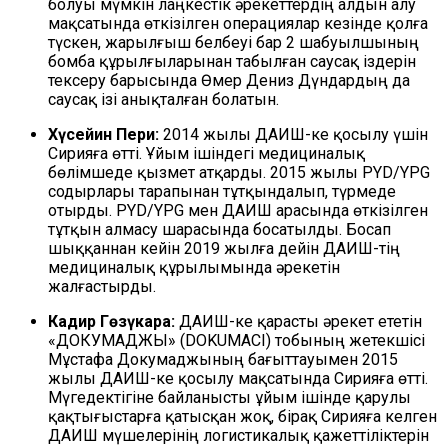
болуы мүмкін лаңкестік әрекеттердің алдын алу
мақсатында өткізілген операциялар кезінде қолға
түскен, жарылғыш белбеуі бар 2 шабуылшының
бомба құрылғыларынан табылған саусақ іздерін
тексеру барысында Өмер Дениз Дүндардың да
саусақ ізі анықталған болатын.
Хүсейин Пери:
2014 жылы ДАИШ-ке қосылу үшін
Сирияға өтті. Ұйым ішіндегі медициналық
бөлімшеде қызмет атқарды. 2015 жылы PYD/YPG
содырлары тарапынан тұтқындалып, түрмеде
отырды. PYD/YPG мен ДАИШ арасында өткізілген
тұтқын алмасу шарасында босатылды. Босап
шыққаннан кейін 2019 жылға дейін ДАИШ-тің
медициналық құрылымында әрекетін
жалғастырды.
Кадир Гөзүкара:
ДАИШ-ке қарасты әрекет ететін
«ДОКУМАДЖЫ» (DOKUMACI) тобының жетекшісі
Мұстафа Докумаджының бағыттауымен 2015
жылы ДАИШ-ке қосылу мақсатында Сирияға өтті.
Мүгедектігіне байланысты ұйым ішінде қарулы
қақтығыстарға қатысқан жоқ, бірақ Сирияға келген
ДАИШ мүшелерінің логистикалық қажеттіліктерін