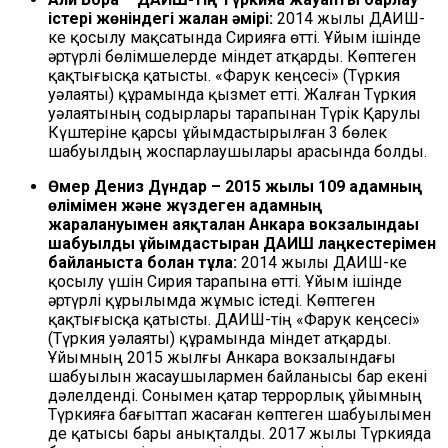
істері жөніндегі жалған әмірі:
2014 жылы ДАИШ-
ке қосылу мақсатында Сирияға өтті. Ұйым ішінде
әртүрлі бөлімшелерде міндет атқарды. Көптеген
қақтығысқа қатысты. «Фарук кеңсесі» (Түркия
уәлаяты) құрамында қызмет етті. Жалған Түркия
уәлаятының содырлары тарапынан Түрік Қарулы
Күштеріне қарсы ұйымдастырылған 3 бөлек
шабуылдың жоспарлаушылары арасында болды.
Өмер Дениз Дүндар – 2015 жылы 109 адамның
өлімімен және жүздеген адамның
жаралануымен аяқталған Анкара вокзалындағы
шабуылды ұйымдастырған ДАИШ лаңкестерімен
байланыста болған тұлға:
2014 жылы ДАИШ-ке
қосылу үшін Сирия тарапына өтті. Ұйым ішінде
әртүрлі құрылымда жұмыс істеді. Көптеген
қақтығысқа қатысты. ДАИШ-тің «Фарук кеңсесі»
(Түркия уәлаяты) құрамында міндет атқарды.
Ұйымның 2015 жылғы Анкара вокзалындағы
шабуылын жасаушылармен байланысы бар екені
дәлелденді. Сонымен қатар террорлық ұйымның
Түркияға бағыттап жасаған көптеген шабуылымен
де қатысы бары анықталды. 2017 жылы Түркияда