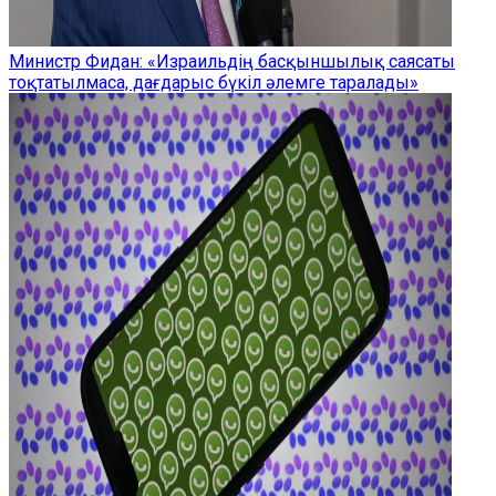
Министр Фидан: «Израильдің басқыншылық саясаты
тоқтатылмаса, дағдарыс бүкіл әлемге таралады»