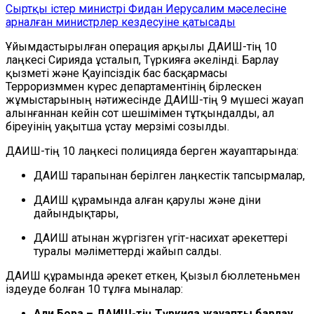
Сыртқы істер министрі Фидан Иерусалим мәселесіне
арналған министрлер кездесуіне қатысады
Ұйымдастырылған операция арқылы ДАИШ-тің 10
лаңкесі Сирияда ұсталып, Түркияға әкелінді. Барлау
қызметі және Қауіпсіздік бас басқармасы
Терроризммен күрес департаментінің бірлескен
жұмыстарының нәтижесінде ДАИШ-тің 9 мүшесі жауап
алынғаннан кейін сот шешімімен тұтқындалды, ал
біреуінің уақытша ұстау мерзімі созылды.
ДАИШ-тің 10 лаңкесі полицияда берген жауаптарында:
ДАИШ тарапынан берілген лаңкестік тапсырмалар,
ДАИШ құрамында алған қарулы және діни
дайындықтары,
ДАИШ атынан жүргізген үгіт-насихат әрекеттері
туралы мәліметтерді жайып салды.
ДАИШ құрамында әрекет еткен, Қызыл бюллетеньмен
іздеуде болған 10 тұлға мыналар:
Али Бора – ДАИШ-тің Түркияға жауапты барлау