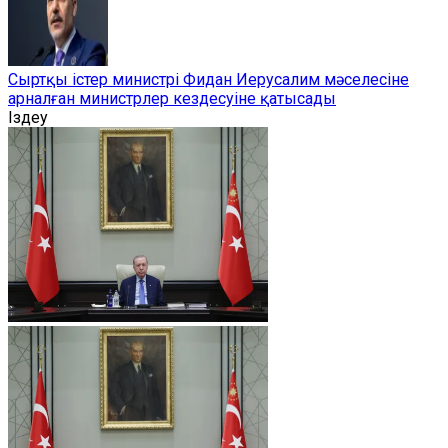
Сыртқы істер министрі Фидан Иерусалим мәселесіне
арналған министрлер кездесуіне қатысады
Іздеу