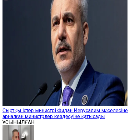
Сыртқы істер министрі Фидан Иерусалим мәселесіне
арналған министрлер кездесуіне қатысады
ҰСЫНЫЛҒАН