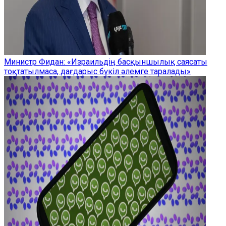
Министр Фидан: «Израильдің басқыншылық саясаты
тоқтатылмаса, дағдарыс бүкіл әлемге таралады»