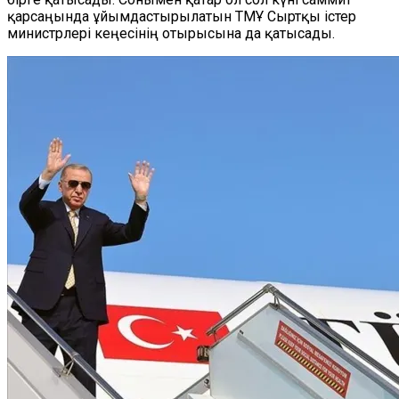
қарсаңында ұйымдастырылатын ТМҰ Сыртқы істер
министрлері кеңесінің отырысына да қатысады.