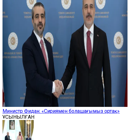
Министр Фидан: «Сириямен болашағымыз ортақ»
ҰСЫНЫЛҒАН