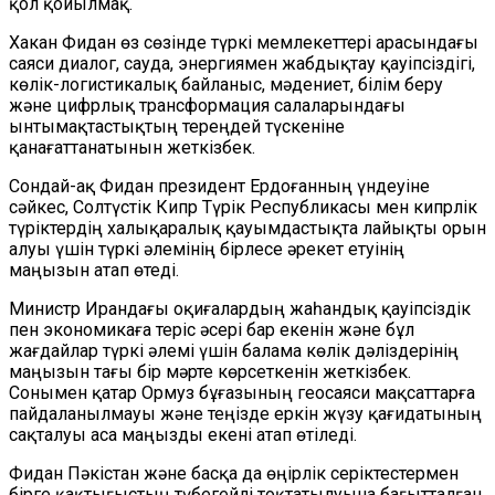
қол қойылмақ.
Хакан Фидан өз сөзінде түркі мемлекеттері арасындағы
саяси диалог, сауда, энергиямен жабдықтау қауіпсіздігі,
көлік-логистикалық байланыс, мәдениет, білім беру
және цифрлық трансформация салаларындағы
ынтымақтастықтың тереңдей түскеніне
қанағаттанатынын жеткізбек.
Сондай-ақ Фидан президент Ердоғанның үндеуіне
сәйкес, Солтүстік Кипр Түрік Республикасы мен кипрлік
түріктердің халықаралық қауымдастықта лайықты орын
алуы үшін түркі әлемінің бірлесе әрекет етуінің
маңызын атап өтеді.
Министр Ирандағы оқиғалардың жаһандық қауіпсіздік
пен экономикаға теріс әсері бар екенін және бұл
жағдайлар түркі әлемі үшін балама көлік дәліздерінің
маңызын тағы бір мәрте көрсеткенін жеткізбек.
Сонымен қатар Ормуз бұғазының геосаяси мақсаттарға
пайдаланылмауы және теңізде еркін жүзу қағидатының
сақталуы аса маңызды екені атап өтіледі.
Фидан Пәкістан және басқа да өңірлік серіктестермен
бірге қақтығыстың түбегейлі тоқтатылуына бағытталған