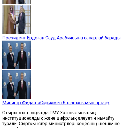
Президент Ердоған Сауд Арабиясына сапарлай барады
Министр Фидан: «Сириямен болашағымыз ортақ»
Отырыстың соңында ТМҰ Хатшылығының
институционалдық және цифрлық әлеуетін нығайту
туралы Сыртқы істер министрлері кеңесінің шешіміне