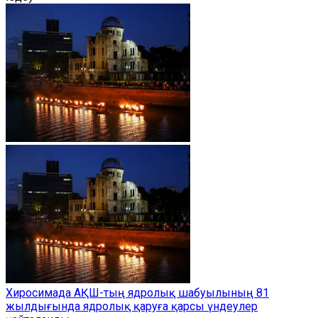
Хиросимада АҚШ-тың ядролық шабуылының 81
жылдығында ядролық қаруға қарсы үндеулер