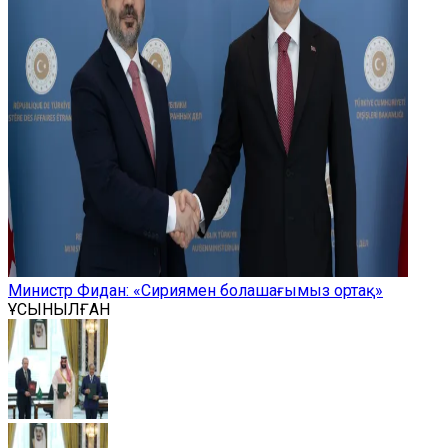
Министр Фидан: «Сириямен болашағымыз ортақ»
ҰСЫНЫЛҒАН