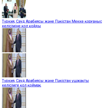
Түркия, Сауд Арабиясы және Пәкістан Мекке қорғаныс
келісіміне қол қойды
Түркия, Сауд Арабиясы және Пәкістан үшжақты
келісімге қол қоймақ