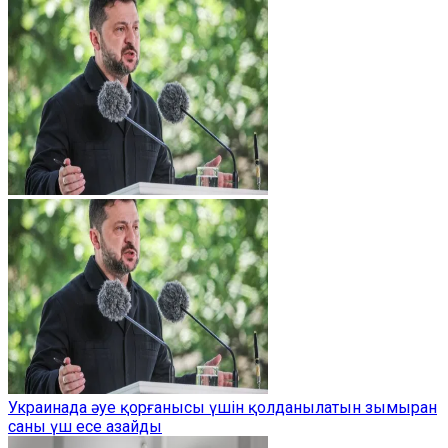
Украинада әуе қорғанысы үшін қолданылатын зымыран
саны үш есе азайды