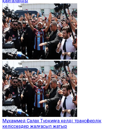
қайталанды
Мұхаммед Салах Түркияға келді: трансферлік
келіссөздер жалғасып жатыр