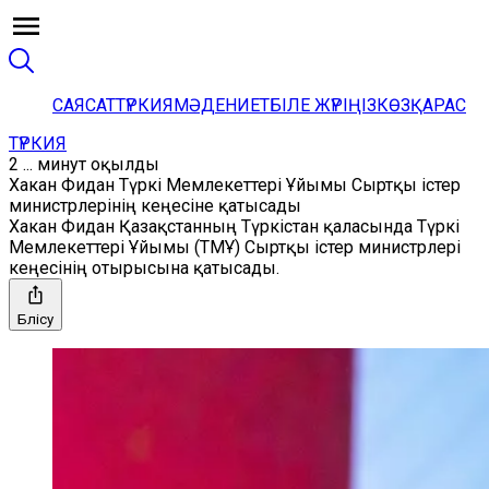
САЯСАТ
ТҮРКИЯ
МӘДЕНИЕТ
БІЛЕ ЖҮРІҢІЗ
КӨЗҚАРАС
ТҮРКИЯ
2 ... минут оқылды
Хакан Фидан Түркі Мемлекеттері Ұйымы Сыртқы істер
министрлерінің кеңесіне қатысады
Хакан Фидан Қазақстанның Түркістан қаласында Түркі
Мемлекеттері Ұйымы (ТМҰ) Сыртқы істер министрлері
кеңесінің отырысына қатысады.
Бөлісу