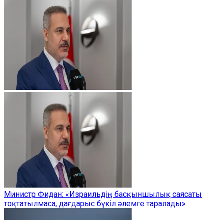
Министр Фидан: «Израильдің басқыншылық саясаты
тоқтатылмаса, дағдарыс бүкіл әлемге таралады»