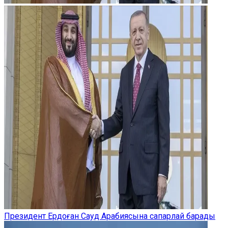
Президент Ердоған Сауд Арабиясына сапарлай барады