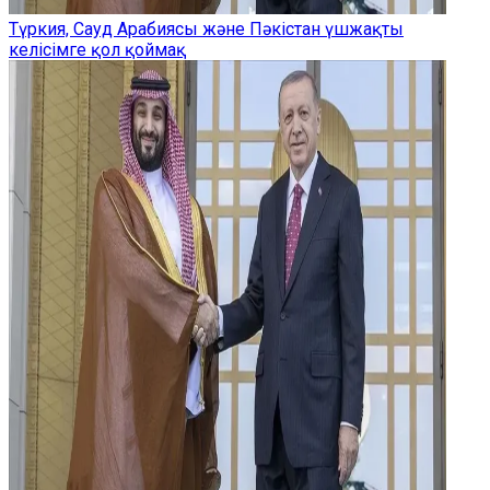
Түркия, Сауд Арабиясы және Пәкістан үшжақты
келісімге қол қоймақ