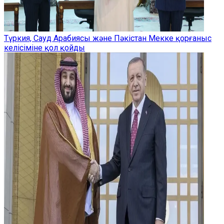
Түркия, Сауд Арабиясы және Пәкістан Мекке қорғаныс
келісіміне қол қойды