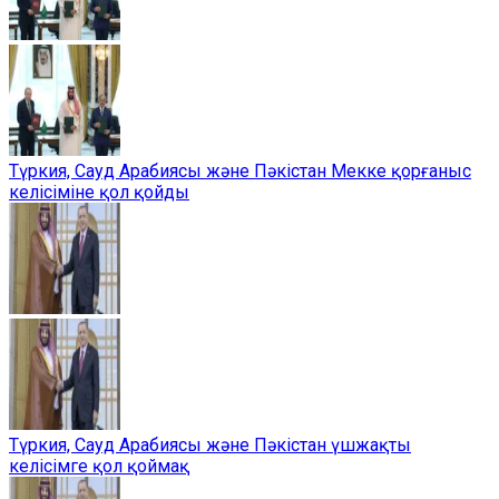
Түркия, Сауд Арабиясы және Пәкістан Мекке қорғаныс
келісіміне қол қойды
Түркия, Сауд Арабиясы және Пәкістан үшжақты
келісімге қол қоймақ