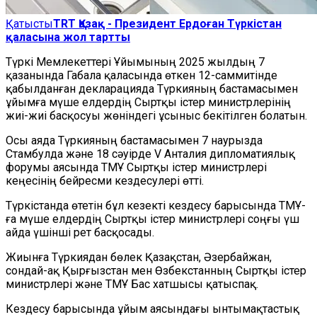
Қатысты
TRT Қазақ - Президент Ердоған Түркістан
қаласына жол тартты
Түркі Мемлекеттері Ұйымының 2025 жылдың 7
қазанында Габала қаласында өткен 12-саммитінде
қабылданған декларацияда Түркияның бастамасымен
ұйымға мүше елдердің Сыртқы істер министрлерінің
жиі-жиі басқосуы жөніндегі ұсыныс бекітілген болатын.
Осы аяда Түркияның бастамасымен 7 наурызда
Стамбулда және 18 сәуірде V Анталия дипломатиялық
форумы аясында ТМҰ Сыртқы істер министрлері
кеңесінің бейресми кездесулері өтті.
Түркістанда өтетін бұл кезекті кездесу барысында ТМҰ-
ға мүше елдердің Сыртқы істер министрлері соңғы үш
айда үшінші рет басқосады.
Жиынға Түркиядан бөлек Қазақстан, Әзербайжан,
сондай-ақ Қырғызстан мен Өзбекстанның Сыртқы істер
министрлері және ТМҰ Бас хатшысы қатыспақ.
Кездесу барысында ұйым аясындағы ынтымақтастық