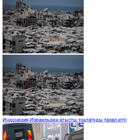
Индонезия Израильден атысты тоқтатуды талап етті