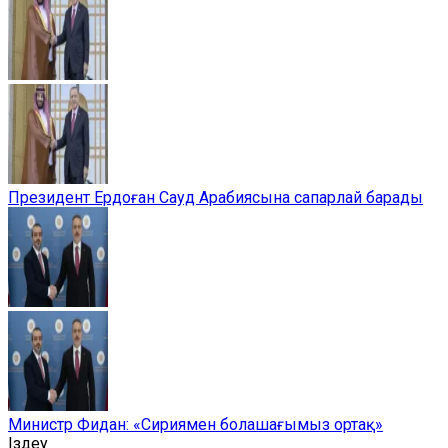
Президент Ердоған Сауд Арабиясына сапарлай барады
Министр Фидан: «Сириямен болашағымыз ортақ»
Іздеу