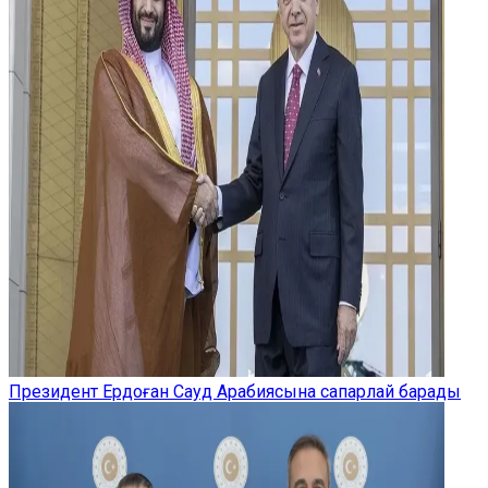
Президент Ердоған Сауд Арабиясына сапарлай барады