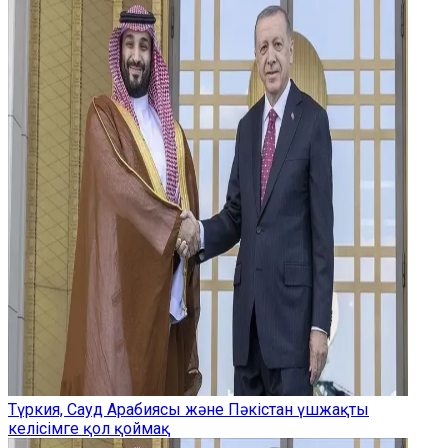
Түркия, Сауд Арабиясы және Пәкістан үшжақты
келісімге қол қоймақ