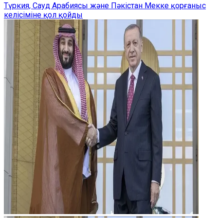
Түркия, Сауд Арабиясы және Пәкістан Мекке қорғаныс
келісіміне қол қойды