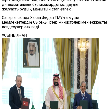
дипломатиялық бастамаларды қолдауды
жалғастырудың маңызын атап өтпек.
Сапар аясында Хакан Фидан ТМҰ-ға мүше
мемлекеттердің Сыртқы істер министрлерімен екіжақты
кездесулер өткізеді.
ҰСЫНЫЛҒАН