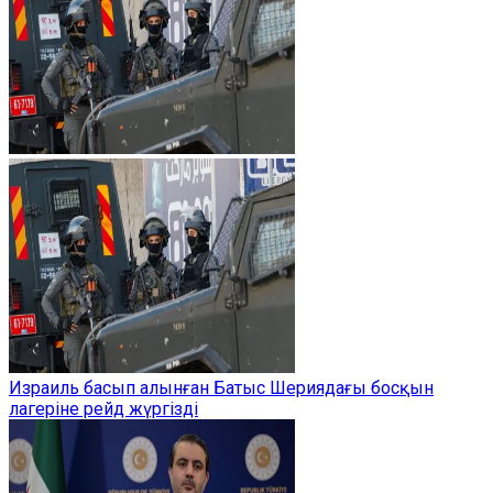
Израиль басып алынған Батыс Шериядағы босқын
лагеріне рейд жүргізді