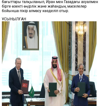
бағыттары талқыланып, Иран мен Газадағы ахуалмен
бірге өзекті өңірлік және жаһандық мәселелер
бойынша пікір алмасу көзделіп отыр.
ҰСЫНЫЛҒАН