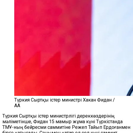
Түркия Сыртқы істер министрі Хакан Фидан /
AA
Түркия Сыртқы істер министрлігі дереккөздерінің
мәліметінше, Фидан 15 мамыр жұма күні Түркістанда
ТМҰ-ның бейресми саммитіне Режеп Тайып Ердоғанмен
бірге қатысады. Сонымен қатар ол сол күні саммит