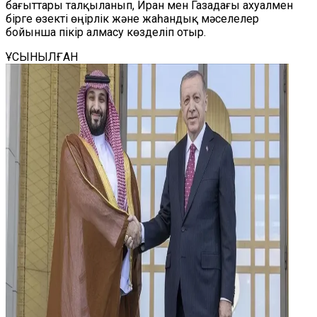
бағыттары талқыланып, Иран мен Газадағы ахуалмен
бірге өзекті өңірлік және жаһандық мәселелер
бойынша пікір алмасу көзделіп отыр.
ҰСЫНЫЛҒАН