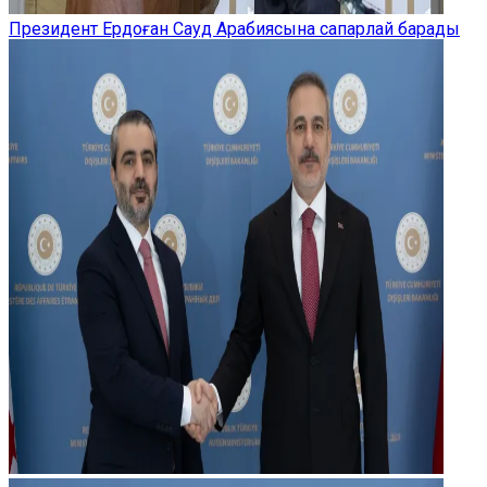
Президент Ердоған Сауд Арабиясына сапарлай барады