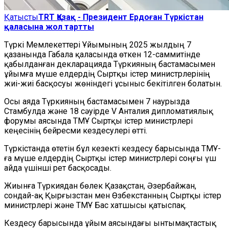
Қатысты
TRT Қазақ - Президент Ердоған Түркістан
қаласына жол тартты
Түркі Мемлекеттері Ұйымының 2025 жылдың 7
қазанында Габала қаласында өткен 12-саммитінде
қабылданған декларацияда Түркияның бастамасымен
ұйымға мүше елдердің Сыртқы істер министрлерінің
жиі-жиі басқосуы жөніндегі ұсыныс бекітілген болатын.
Осы аяда Түркияның бастамасымен 7 наурызда
Стамбулда және 18 сәуірде V Анталия дипломатиялық
форумы аясында ТМҰ Сыртқы істер министрлері
кеңесінің бейресми кездесулері өтті.
Түркістанда өтетін бұл кезекті кездесу барысында ТМҰ-
ға мүше елдердің Сыртқы істер министрлері соңғы үш
айда үшінші рет басқосады.
Жиынға Түркиядан бөлек Қазақстан, Әзербайжан,
сондай-ақ Қырғызстан мен Өзбекстанның Сыртқы істер
министрлері және ТМҰ Бас хатшысы қатыспақ.
Кездесу барысында ұйым аясындағы ынтымақтастық