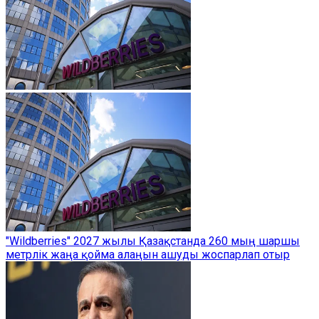
"Wildberries" 2027 жылы Қазақстанда 260 мың шаршы
метрлік жаңа қойма алаңын ашуды жоспарлап отыр