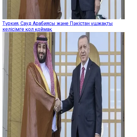
Түркия, Сауд Арабиясы және Пәкістан үшжақты
келісімге қол қоймақ