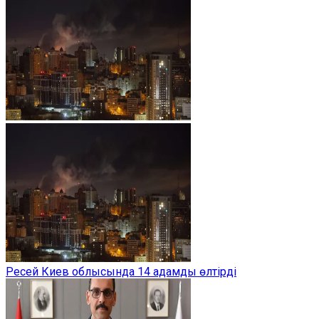
Ресей Киев облысында 14 адамды өлтірді