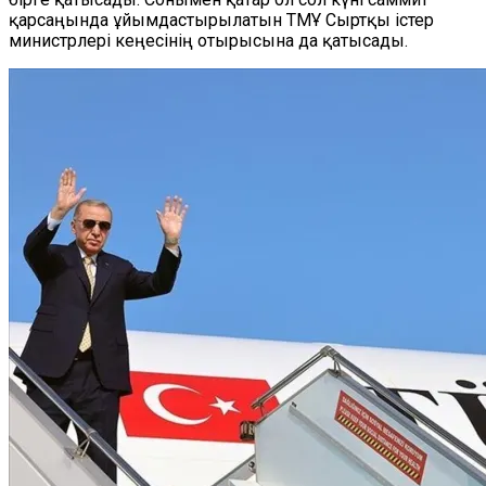
қарсаңында ұйымдастырылатын ТМҰ Сыртқы істер
министрлері кеңесінің отырысына да қатысады.