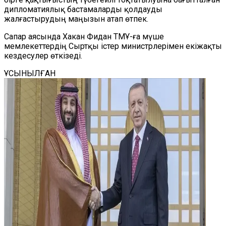
дипломатиялық бастамаларды қолдауды
жалғастырудың маңызын атап өтпек.
Сапар аясында Хакан Фидан ТМҰ-ға мүше
мемлекеттердің Сыртқы істер министрлерімен екіжақты
кездесулер өткізеді.
ҰСЫНЫЛҒАН