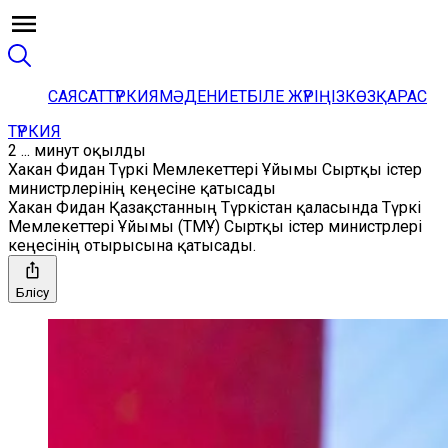
САЯСАТ
ТҮРКИЯ
МӘДЕНИЕТ
БІЛЕ ЖҮРІҢІЗ
КӨЗҚАРАС
ТҮРКИЯ
2 ... минут оқылды
Хакан Фидан Түркі Мемлекеттері Ұйымы Сыртқы істер
министрлерінің кеңесіне қатысады
Хакан Фидан Қазақстанның Түркістан қаласында Түркі
Мемлекеттері Ұйымы (ТМҰ) Сыртқы істер министрлері
кеңесінің отырысына қатысады.
Бөлісу