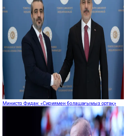
Министр Фидан: «Сириямен болашағымыз ортақ»