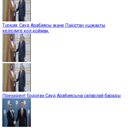
Түркия, Сауд Арабиясы және Пәкістан үшжақты
келісімге қол қоймақ
Президент Ердоған Сауд Арабиясына сапарлай барады