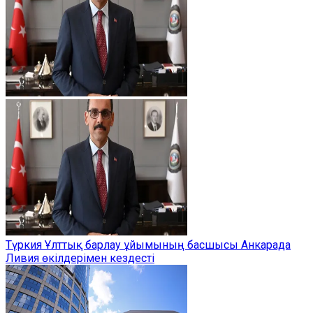
Түркия Ұлттық барлау ұйымының басшысы Анкарада
Ливия өкілдерімен кездесті