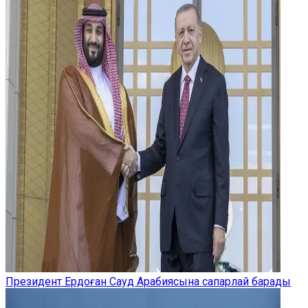
Президент Ердоған Сауд Арабиясына сапарлай барады