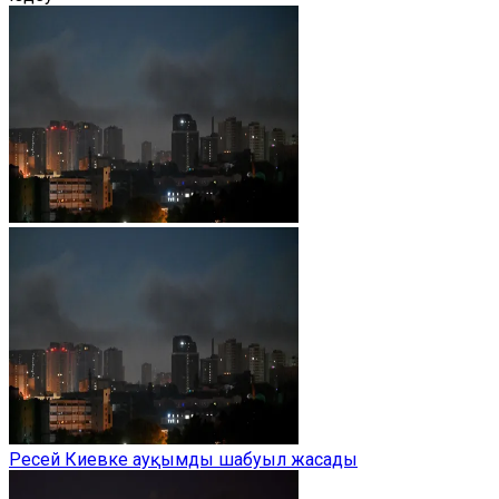
Ресей Киевке ауқымды шабуыл жасады