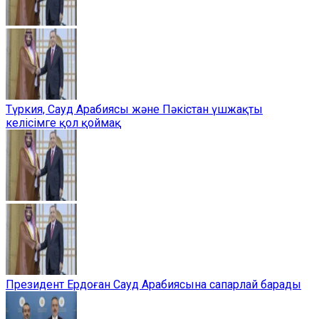
Түркия, Сауд Арабиясы және Пәкістан үшжақты
келісімге қол қоймақ
Президент Ердоған Сауд Арабиясына сапарлай барады