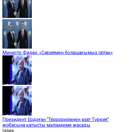
Министр Фидан: «Сириямен болашағымыз ортақ»
Президент Ердоған “Терроризмнен азат Түркия”
жобасына қатысты мәлімдеме жасады
Іздеу