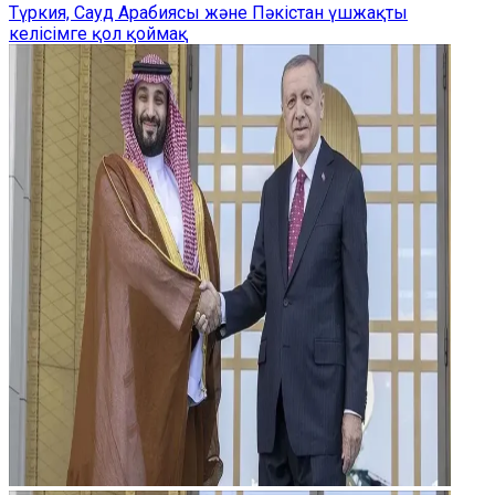
Түркия, Сауд Арабиясы және Пәкістан үшжақты
келісімге қол қоймақ