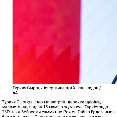
Түркия Сыртқы істер министрі Хакан Фидан /
AA
Түркия Сыртқы істер министрлігі дереккөздерінің
мәліметінше, Фидан 15 мамыр жұма күні Түркістанда
ТМҰ-ның бейресми саммитіне Режеп Тайып Ердоғанмен
бірге қатысады. Сонымен қатар ол сол күні саммит