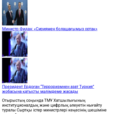
Министр Фидан: «Сириямен болашағымыз ортақ»
Президент Ердоған “Терроризмнен азат Түркия”
жобасына қатысты мәлімдеме жасады
Отырыстың соңында ТМҰ Хатшылығының
институционалдық және цифрлық әлеуетін нығайту
туралы Сыртқы істер министрлері кеңесінің шешіміне