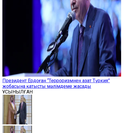
Президент Ердоған “Терроризмнен азат Түркия”
жобасына қатысты мәлімдеме жасады
ҰСЫНЫЛҒАН