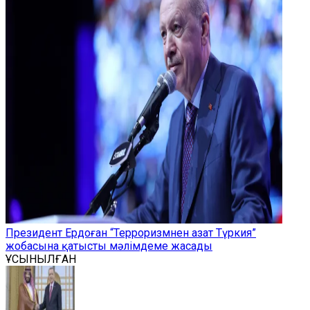
Президент Ердоған “Терроризмнен азат Түркия”
жобасына қатысты мәлімдеме жасады
ҰСЫНЫЛҒАН