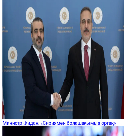
Министр Фидан: «Сириямен болашағымыз ортақ»