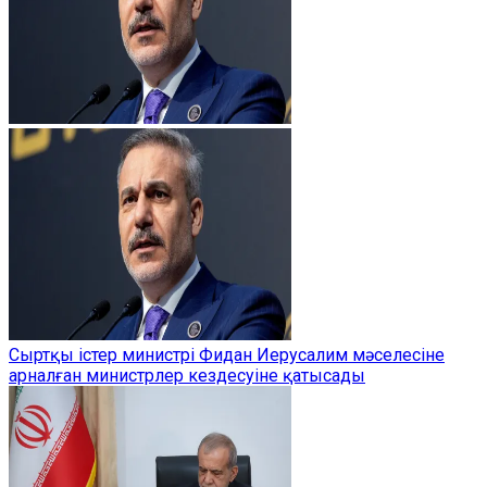
Сыртқы істер министрі Фидан Иерусалим мәселесіне
арналған министрлер кездесуіне қатысады