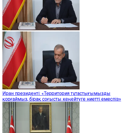
Иран президенті: «Территория тұтастығымызды
қорғаймыз, бірақ соғысты кеңейтуге ниетті емеспіз»