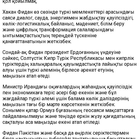
қол қойылмақ.
Хакан Фидан өз сөзінде түркі мемлекеттері арасындағы
саяси диалог, сауда, энергиямен жабдықтау қауіпсіздігі,
көлік-логистикалық байланыс, мәдениет, білім беру
және цифрлық трансформация салаларындағы
ынтымақтастықтың тереңдей түскеніне
қанағаттанатынын жеткізбек.
Сондай-ақ Фидан президент Ердоғанның үндеуіне
сәйкес, Солтүстік Кипр Түрік Республикасы мен кипрлік
түріктердің халықаралық қауымдастықта лайықты орын
алуы үшін түркі әлемінің бірлесе әрекет етуінің
маңызын атап өтеді.
Министр Ирандағы оқиғалардың жаһандық қауіпсіздік
пен экономикаға теріс әсері бар екенін және бұл
жағдайлар түркі әлемі үшін балама көлік дәліздерінің
маңызын тағы бір мәрте көрсеткенін жеткізбек.
Сонымен қатар Ормуз бұғазының геосаяси мақсаттарға
пайдаланылмауы және теңізде еркін жүзу қағидатының
сақталуы аса маңызды екені атап өтіледі.
Фидан Пәкістан және басқа да өңірлік серіктестермен
бірге қақтығыстың түбегейлі тоқтатылуына бағытталған