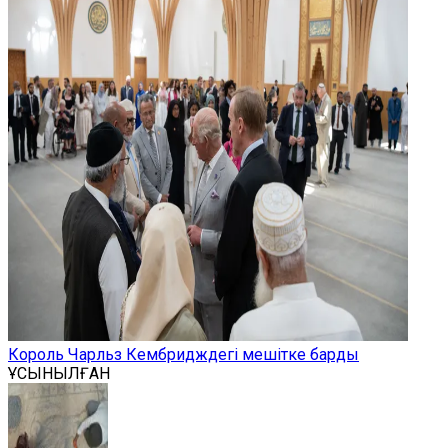
Король Чарльз Кембридждегі мешітке барды
ҰСЫНЫЛҒАН