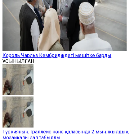
Король Чарльз Кембридждегі мешітке барды
ҰСЫНЫЛҒАН
Түркияның Траллеис көне қаласында 2 мың жылдық
мозаикалы зал табылды