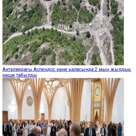
Анталиядағы Аспендос көне қаласында 2 мың жылдық
көше табылды