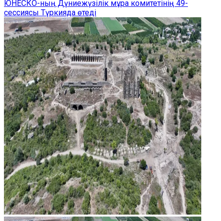
ЮНЕСКО-ның Дүниежүзілік мұра комитетінің 49-
сессиясы Түркияда өтеді