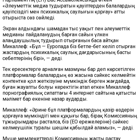
«Әлеуметтік медиа тудыратын қауіптерден балалардың
қауіпсіздігі мен психикалық саулығын қорғау» атты
отырыста сөз сөйледі.
Экран алдындағы шамадан тыс уақыт пен әлеуметтік
медианы пайдаланудың барған сайын үлкен
алаңдаушылық тудырып отырғанын баса айтқан
Микаллеф: «Бұл — Еуропада біз бетпе-бет келіп отырған
жастардың психикалық саулық дағдарысының басты
себептерінің бірі», — деді.
Тек ересектерге арналған мазмұны бар деп көрсетілген
платформалар балалардың өз жасына сәйкес келмейтін
контентке қол жеткізуіне мүмкіндік берген жағдайда,
бұған жауапты болуы керектігін атап өткен Микаллеф
порнографиялық сипаттағы 4 интернет сайтына қатысты
мәлімет бар екеніне назар аударды.
Микаллеф: «Әрине бұл платформалардың қазір өздерін
қорғауға мүмкіндігі мен құқығы бар, бірақ Комиссияның
тұжырымдары расталса, біз (ЕО ережелеріне) сәйкес
келмеушілік туралы шешім қабылдай аламыз», — деді.
Мүше мемлекеттерді Комиссияның жасты растау