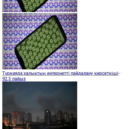
Түркияда халықтың интернетті пайдалану көрсеткіші ̶
92,3 пайыз