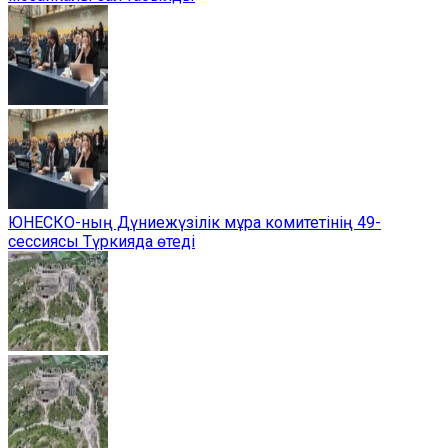
ЮНЕСКО-ның Дүниежүзілік мұра комитетінің 49-
сессиясы Түркияда өтеді