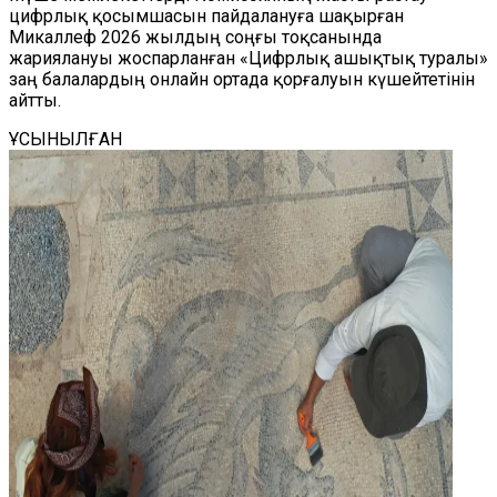
цифрлық қосымшасын пайдалануға шақырған
Микаллеф 2026 жылдың соңғы тоқсанында
жариялануы жоспарланған «Цифрлық ашықтық туралы»
заң балалардың онлайн ортада қорғалуын күшейтетінін
айтты.
ҰСЫНЫЛҒАН