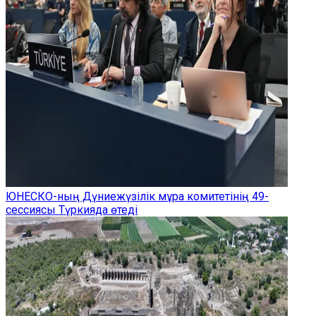
ЮНЕСКО-ның Дүниежүзілік мұра комитетінің 49-
сессиясы Түркияда өтеді