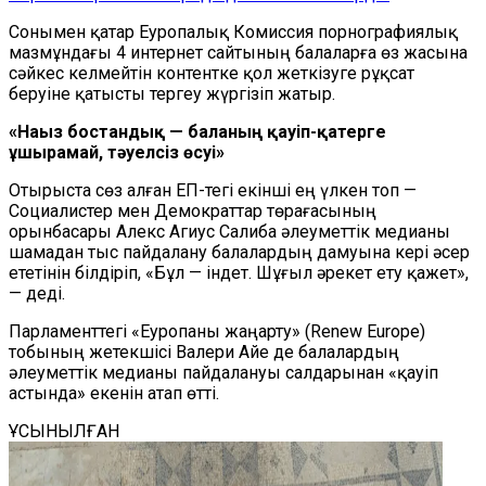
Сонымен қатар Еуропалық Комиссия порнографиялық
мазмұндағы 4 интернет сайтының балаларға өз жасына
сәйкес келмейтін контентке қол жеткізуге рұқсат
беруіне қатысты тергеу жүргізіп жатыр.
«Нағыз бостандық — баланың қауіп-қатерге
ұшырамай, тәуелсіз өсуі»
Отырыста сөз алған ЕП-тегі екінші ең үлкен топ —
Социалистер мен Демократтар төрағасының
орынбасары Алекс Агиус Салиба әлеуметтік медианы
шамадан тыс пайдалану балалардың дамуына кері әсер
ететінін білдіріп, «Бұл — індет. Шұғыл әрекет ету қажет»,
— деді.
Парламенттегі «Еуропаны жаңарту» (Renew Europe)
тобының жетекшісі Валери Айе де балалардың
әлеуметтік медианы пайдалануы салдарынан «қауіп
астында» екенін атап өтті.
ҰСЫНЫЛҒАН