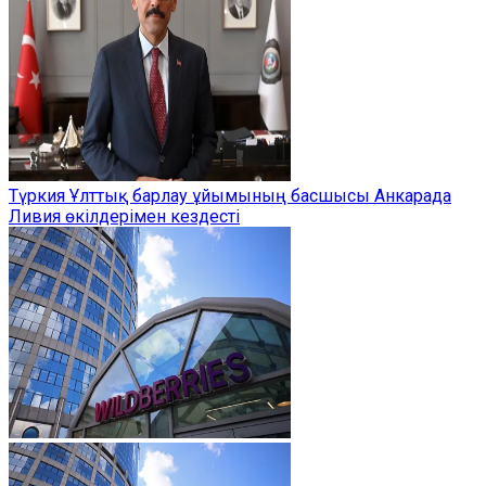
Түркия Ұлттық барлау ұйымының басшысы Анкарада
Ливия өкілдерімен кездесті