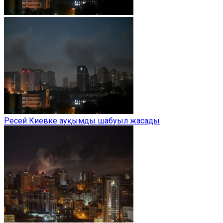
Ресей Киевке ауқымды шабуыл жасады