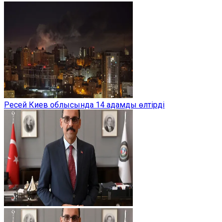
Ресей Киев облысында 14 адамды өлтірді