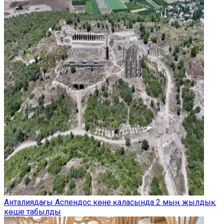
Анталиядағы Аспендос көне қаласында 2 мың жылдық
көше табылды