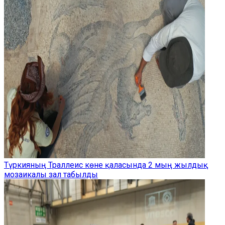
Түркияның Траллеис көне қаласында 2 мың жылдық
мозаикалы зал табылды