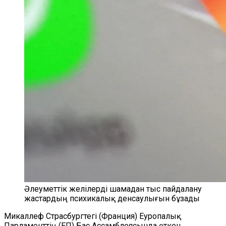
Әлеуметтік желілерді шамадан тыс пайдалану
жастардың психикалық денсаулығын бұзады
Микаллеф Страсбургтегі (Франция) Еуропалық
Парламенттің (ЕП) Бас Ассамблеясында өткен