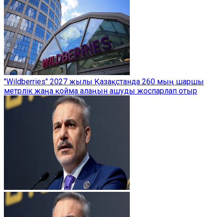
"Wildberries" 2027 жылы Қазақстанда 260 мың шаршы
метрлік жаңа қойма алаңын ашуды жоспарлап отыр