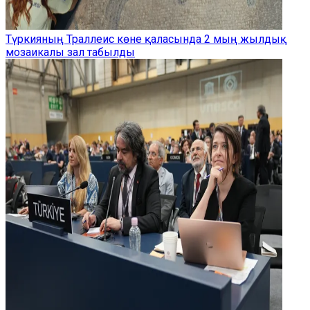
Түркияның Траллеис көне қаласында 2 мың жылдық
мозаикалы зал табылды