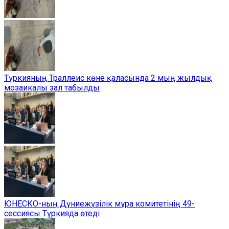
Түркияның Траллеис көне қаласында 2 мың жылдық
мозаикалы зал табылды
ЮНЕСКО-ның Дүниежүзілік мұра комитетінің 49-
сессиясы Түркияда өтеді