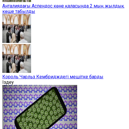
Анталиядағы Аспендос көне қаласында 2 мың жылдық
көше табылды
Король Чарльз Кембридждегі мешітке барды
Іздеу