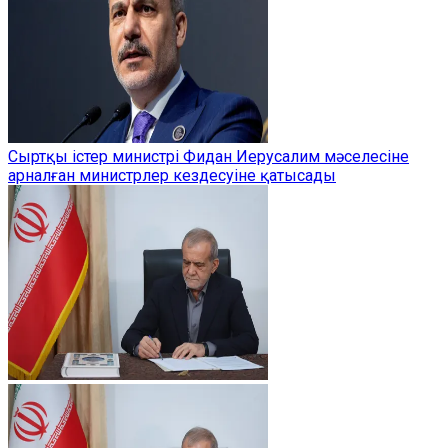
Сыртқы істер министрі Фидан Иерусалим мәселесіне
арналған министрлер кездесуіне қатысады