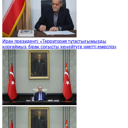
Иран президенті: «Территория тұтастығымызды
қорғаймыз, бірақ соғысты кеңейтуге ниетті емеспіз»