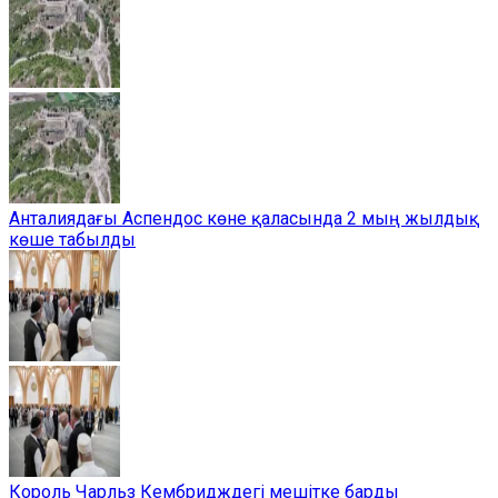
Анталиядағы Аспендос көне қаласында 2 мың жылдық
көше табылды
Король Чарльз Кембридждегі мешітке барды