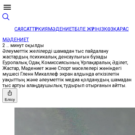
САЯСАТ
ТҮРКИЯ
МӘДЕНИЕТ
БІЛЕ ЖҮРІҢІЗ
КӨЗҚАРАС
МӘДЕНИЕТ
2 ... минут оқылды
Әлеуметтік желілерді шамадан тыс пайдалану
жастардың психикалық денсаулығын бұзады
Еуропалық Одақ Комиссиясының Ұрпақаралық Әділет,
Жастар, Мәдениет және Спорт мәселелері жөніндегі
мүшесі Гленн Микаллеф экран алдында өткізілетін
уақыттың және әлеуметтік медиа қолданудың шамадан
тыс артуы алаңдаушылық тудырып отырғанын айтты.
Бөлісу