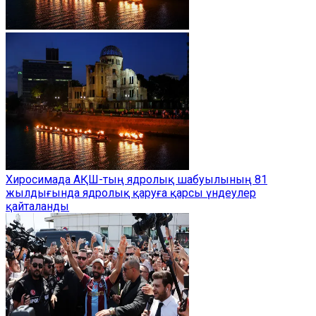
Хиросимада АҚШ-тың ядролық шабуылының 81
жылдығында ядролық қаруға қарсы үндеулер
қайталанды