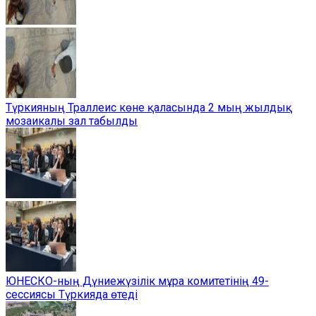
Түркияның Траллеис көне қаласында 2 мың жылдық
мозаикалы зал табылды
ЮНЕСКО-ның Дүниежүзілік мұра комитетінің 49-
сессиясы Түркияда өтеді