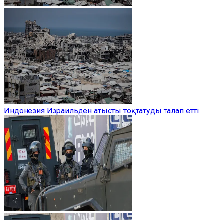
Индонезия Израильден атысты тоқтатуды талап етті