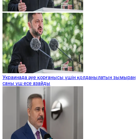
Украинада әуе қорғанысы үшін қолданылатын зымыран
саны үш есе азайды