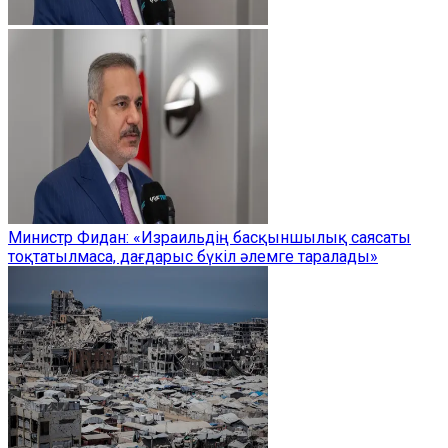
Министр Фидан: «Израильдің басқыншылық саясаты
тоқтатылмаса, дағдарыс бүкіл әлемге таралады»