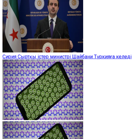
Сирия Сыртқы істер министрі Шайбани Түркияға келеді