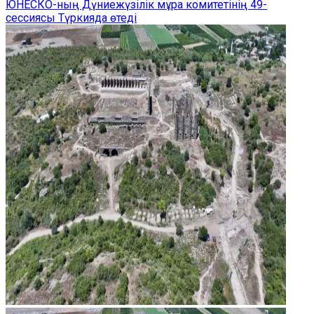
ЮНЕСКО-ның Дүниежүзілік мұра комитетінің 49-
сессиясы Түркияда өтеді