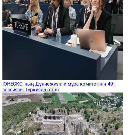
ЮНЕСКО-ның Дүниежүзілік мұра комитетінің 49-
сессиясы Түркияда өтеді