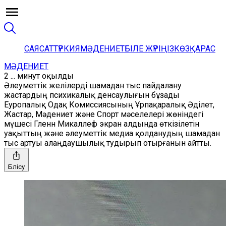
САЯСАТ
ТҮРКИЯ
МӘДЕНИЕТ
БІЛЕ ЖҮРІҢІЗ
КӨЗҚАРАС
МӘДЕНИЕТ
2 ... минут оқылды
Әлеуметтік желілерді шамадан тыс пайдалану
жастардың психикалық денсаулығын бұзады
Еуропалық Одақ Комиссиясының Ұрпақаралық Әділет,
Жастар, Мәдениет және Спорт мәселелері жөніндегі
мүшесі Гленн Микаллеф экран алдында өткізілетін
уақыттың және әлеуметтік медиа қолданудың шамадан
тыс артуы алаңдаушылық тудырып отырғанын айтты.
Бөлісу