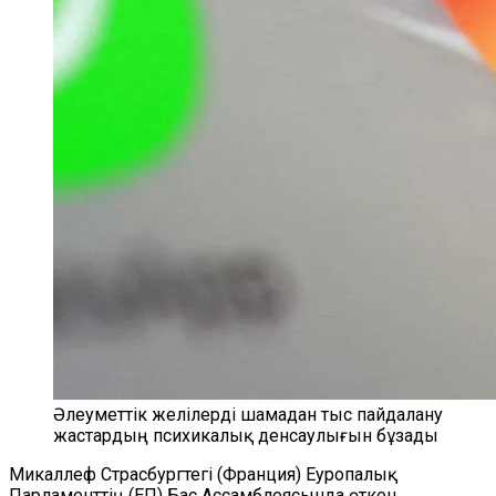
Әлеуметтік желілерді шамадан тыс пайдалану
жастардың психикалық денсаулығын бұзады
Микаллеф Страсбургтегі (Франция) Еуропалық
Парламенттің (ЕП) Бас Ассамблеясында өткен