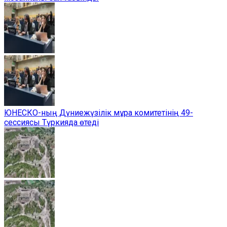
ЮНЕСКО-ның Дүниежүзілік мұра комитетінің 49-
сессиясы Түркияда өтеді