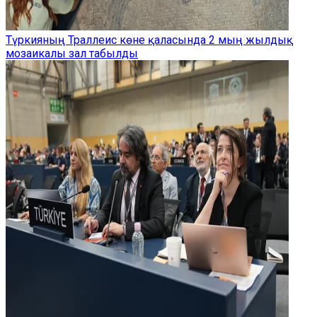
Түркияның Траллеис көне қаласында 2 мың жылдық
мозаикалы зал табылды