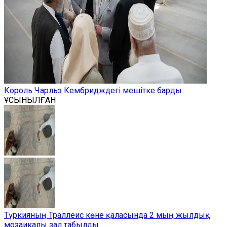
Король Чарльз Кембридждегі мешітке барды
ҰСЫНЫЛҒАН
Түркияның Траллеис көне қаласында 2 мың жылдық
мозаикалы зал табылды