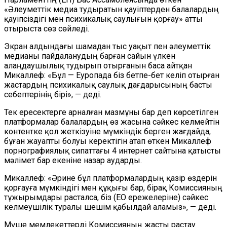
«Әлеуметтік медиа тудыратын қауіптерден балалардың
қауіпсіздігі мен психикалық саулығын қорғау» атты
отырыста сөз сөйледі.
Экран алдындағы шамадан тыс уақыт пен әлеуметтік
медианы пайдаланудың барған сайын үлкен
алаңдаушылық тудырып отырғанын баса айтқан
Микаллеф: «Бұл — Еуропада біз бетпе-бет келіп отырған
жастардың психикалық саулық дағдарысының басты
себептерінің бірі», — деді.
Тек ересектерге арналған мазмұны бар деп көрсетілген
платформалар балалардың өз жасына сәйкес келмейтін
контентке қол жеткізуіне мүмкіндік берген жағдайда,
бұған жауапты болуы керектігін атап өткен Микаллеф
порнографиялық сипаттағы 4 интернет сайтына қатысты
мәлімет бар екеніне назар аударды.
Микаллеф: «Әрине бұл платформалардың қазір өздерін
қорғауға мүмкіндігі мен құқығы бар, бірақ Комиссияның
тұжырымдары расталса, біз (ЕО ережелеріне) сәйкес
келмеушілік туралы шешім қабылдай аламыз», — деді.
Мүше мемлекеттерді Комиссияның жасты растау