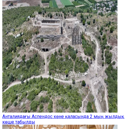
Анталиядағы Аспендос көне қаласында 2 мың жылдық
көше табылды