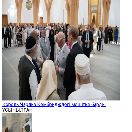
Король Чарльз Кембридждегі мешітке барды
ҰСЫНЫЛҒАН