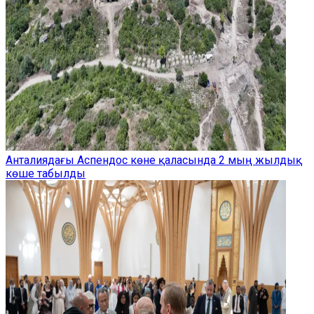
Анталиядағы Аспендос көне қаласында 2 мың жылдық
көше табылды