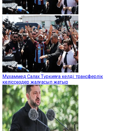
Мұхаммед Салах Түркияға келді: трансферлік
келіссөздер жалғасып жатыр