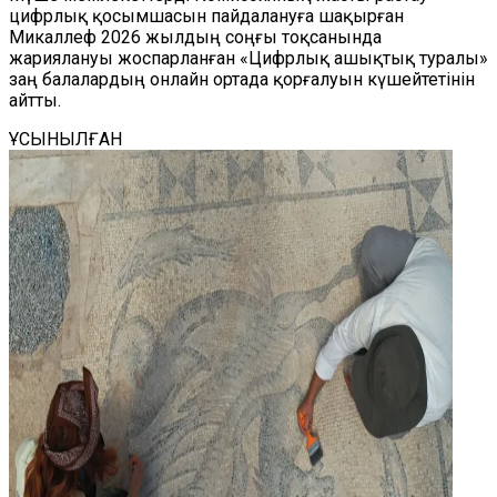
цифрлық қосымшасын пайдалануға шақырған
Микаллеф 2026 жылдың соңғы тоқсанында
жариялануы жоспарланған «Цифрлық ашықтық туралы»
заң балалардың онлайн ортада қорғалуын күшейтетінін
айтты.
ҰСЫНЫЛҒАН