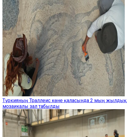
Түркияның Траллеис көне қаласында 2 мың жылдық
мозаикалы зал табылды