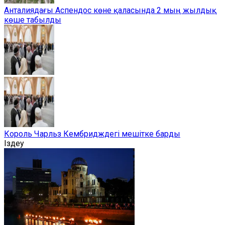
Анталиядағы Аспендос көне қаласында 2 мың жылдық
көше табылды
Король Чарльз Кембридждегі мешітке барды
Іздеу