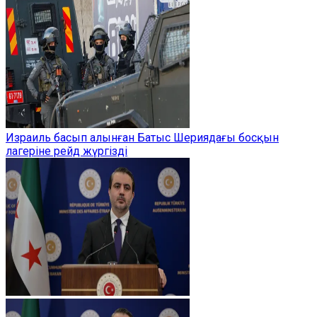
Израиль басып алынған Батыс Шериядағы босқын
лагеріне рейд жүргізді