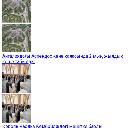
Анталиядағы Аспендос көне қаласында 2 мың жылдық
көше табылды
Король Чарльз Кембридждегі мешітке барды