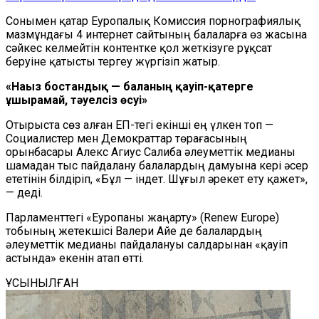
Сонымен қатар Еуропалық Комиссия порнографиялық
мазмұндағы 4 интернет сайтының балаларға өз жасына
сәйкес келмейтін контентке қол жеткізуге рұқсат
беруіне қатысты тергеу жүргізіп жатыр.
«Нағыз бостандық — баланың қауіп-қатерге
ұшырамай, тәуелсіз өсуі»
Отырыста сөз алған ЕП-тегі екінші ең үлкен топ —
Социалистер мен Демократтар төрағасының
орынбасары Алекс Агиус Салиба әлеуметтік медианы
шамадан тыс пайдалану балалардың дамуына кері әсер
ететінін білдіріп, «Бұл — індет. Шұғыл әрекет ету қажет»,
— деді.
Парламенттегі «Еуропаны жаңарту» (Renew Europe)
тобының жетекшісі Валери Айе де балалардың
әлеуметтік медианы пайдалануы салдарынан «қауіп
астында» екенін атап өтті.
ҰСЫНЫЛҒАН