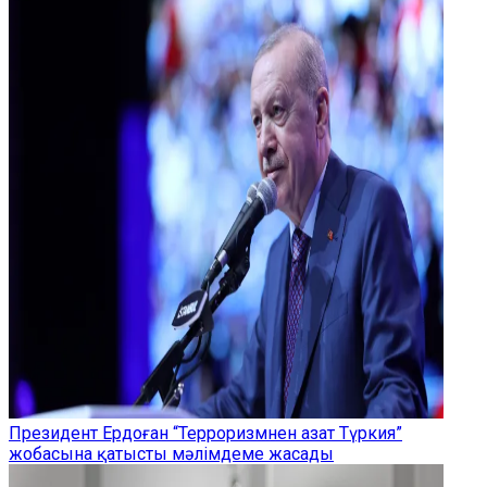
Президент Ердоған “Терроризмнен азат Түркия”
жобасына қатысты мәлімдеме жасады