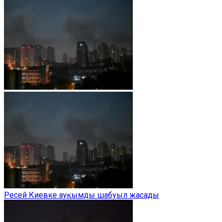
Ресей Киевке ауқымды шабуыл жасады