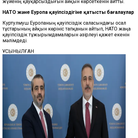
жүйенің қауқарсыздығын айқын көрсеткенін айтты.
НАТО және Еуропа қауіпсіздігіне қатысты бағалаулар
Куртулмуш Еуропаның қауіпсіздік саласындағы осал
тұстарының айқын көрініс тапқанын айтып, НАТО жаңа
қауіпсіздік тұжырымдамаларын әзірлеуі қажет екенін
мәлімдеді.
ҰСЫНЫЛҒАН