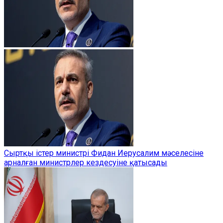
Сыртқы істер министрі Фидан Иерусалим мәселесіне
арналған министрлер кездесуіне қатысады