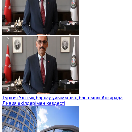
Түркия Ұлттық барлау ұйымының басшысы Анкарада
Ливия өкілдерімен кездесті