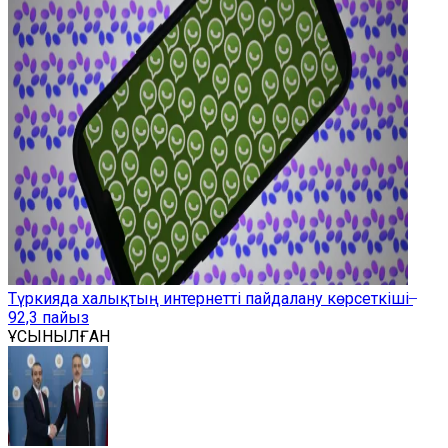
Түркияда халықтың интернетті пайдалану көрсеткіші ̶
92,3 пайыз
ҰСЫНЫЛҒАН