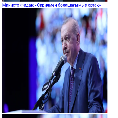
Министр Фидан: «Сириямен болашағымыз ортақ»