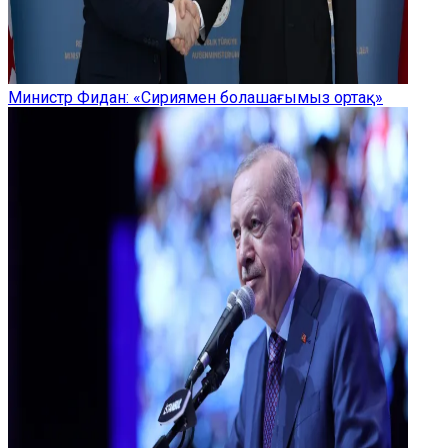
Министр Фидан: «Сириямен болашағымыз ортақ»