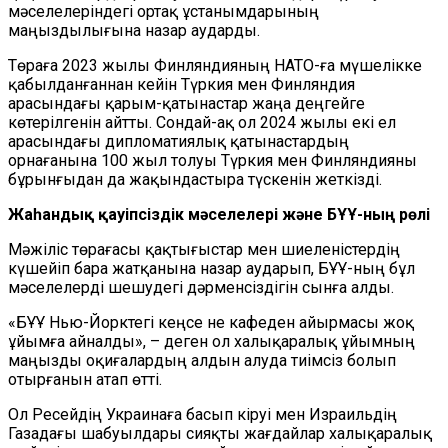
мәселелеріндегі ортақ ұстанымдарының
маңыздылығына назар аударды.
Төраға 2023 жылы Финляндияның НАТО-ға мүшелікке
қабылданғаннан кейін Түркия мен Финляндия
арасындағы қарым-қатынастар жаңа деңгейге
көтерілгенін айтты. Сондай-ақ ол 2024 жылы екі ел
арасындағы дипломатиялық қатынастардың
орнағанына 100 жыл толуы Түркия мен Финляндияны
бұрынғыдан да жақындастыра түскенін жеткізді.
Жаһандық қауіпсіздік мәселелері және БҰҰ-ның рөлі
Мәжіліс төрағасы қақтығыстар мен шиеленістердің
күшейіп бара жатқанына назар аударып, БҰҰ-ның бұл
мәселелерді шешудегі дәрменсіздігін сынға алды.
«БҰҰ Нью-Йорктегі кеңсе не кафеден айырмасы жоқ
ұйымға айналды», – деген ол халықаралық ұйымның
маңызды оқиғалардың алдын алуда тиімсіз болып
отырғанын атап өтті.
Ол Ресейдің Украинаға басып кіруі мен Израильдің
Газадағы шабуылдары сияқты жағдайлар халықаралық