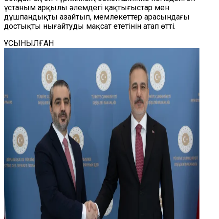
ұстаным арқылы әлемдегі қақтығыстар мен
дұшпандықты азайтып, мемлекеттер арасындағы
достықты нығайтуды мақсат ететінін атап өтті.
ҰСЫНЫЛҒАН