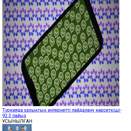
Түркияда халықтың интернетті пайдалану көрсеткіші ̶
92,3 пайыз
ҰСЫНЫЛҒАН