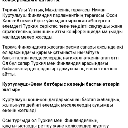
Түркия Ұлы Ұлттық Мәжілісінің төрағасы Нуман
Куртулмуш Финляндия парламентінің төрағасы Юсси
Халла-Ахомен бірге ұйымдастырылған «Өзгерген
әлемдегі Түркия: серіктес, тепе-теңдікті сақтаушы және
стратегиялық ойыншы» атты конференцияда маңызды
мәлімдемелер жасады.
Төраға Финляндияға жасаған ресми сапары аясында екі
ел арасындағы қарым-қатынасты нығайтуға
бағытталған кездесулердің нәтижелі өткенін атап өтті.
Ол бұл сапар Түркия мен Финляндия арасындағы
байланыстардың одан әрі дамуына оң ықпал ететінін
айтты.
Куртулмуш:«Әлем бетбұрыс кезеңін бастан өткеріп
жатыр»
Куртулмуш көші-қон дағдарысынан бастап жаһандық
жылынуға дейінгі әлемдік мәселелердің ауқымды
екенін жеткізді.
Осы тұрғыда ол Түркия мен Финляндияның
қақтығыстарды реттеу және келіссөздер жүргізу