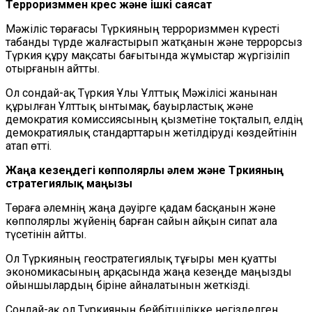
Терроризммен күрес және ішкі саясат
Мәжіліс төрағасы Түркияның терроризммен күресті
табанды түрде жалғастырып жатқанын және террорсыз
Түркия құру мақсаты бағытында жұмыстар жүргізіліп
отырғанын айтты.
Ол сондай-ақ Түркия Ұлы Ұлттық Мәжілісі жанынан
құрылған Ұлттық ынтымақ, бауырластық және
демократия комиссиясының қызметіне тоқталып, елдің
демократиялық стандарттарын жетілдіруді көздейтінін
атап өтті.
Жаңа кезеңдегі көпполярлы әлем және Түркияның
стратегиялық маңызы
Төраға әлемнің жаңа дәуірге қадам басқанын және
көпполярлы жүйенің барған сайын айқын сипат ала
түсетінін айтты.
Ол Түркияның геостратегиялық тұғыры мен қуатты
экономикасының арқасында жаңа кезеңде маңызды
ойыншылардың біріне айналатынын жеткізді.
Сондай-ақ ол Түркияның бейбітшілікке негізделген