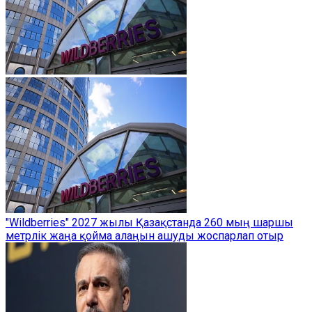
"Wildberries" 2027 жылы Қазақстанда 260 мың шаршы
метрлік жаңа қойма алаңын ашуды жоспарлап отыр