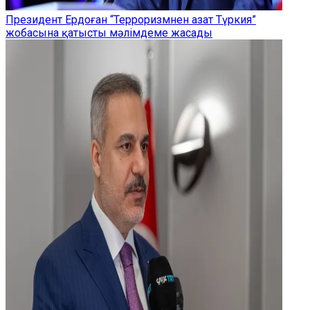
Президент Ердоған “Терроризмнен азат Түркия”
жобасына қатысты мәлімдеме жасады