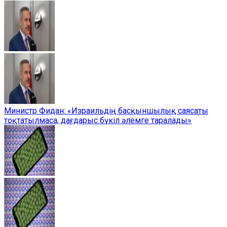
Министр Фидан: «Израильдің басқыншылық саясаты
тоқтатылмаса, дағдарыс бүкіл әлемге таралады»