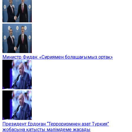
Министр Фидан: «Сириямен болашағымыз ортақ»
Президент Ердоған “Терроризмнен азат Түркия”
жобасына қатысты мәлімдеме жасады