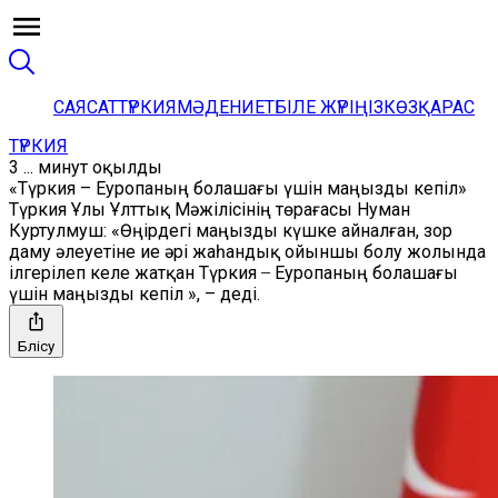
САЯСАТ
ТҮРКИЯ
МӘДЕНИЕТ
БІЛЕ ЖҮРІҢІЗ
КӨЗҚАРАС
ТҮРКИЯ
3 ... минут оқылды
«Түркия – Еуропаның болашағы үшін маңызды кепіл»
Түркия Ұлы Ұлттық Мәжілісінің төрағасы Нуман
Куртулмуш: «Өңірдегі маңызды күшке айналған, зор
даму әлеуетіне ие әрі жаһандық ойыншы болу жолында
ілгерілеп келе жатқан Түркия ̶ Еуропаның болашағы
үшін маңызды кепіл », – деді.
Бөлісу