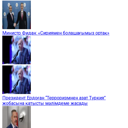
Министр Фидан: «Сириямен болашағымыз ортақ»
Президент Ердоған “Терроризмнен азат Түркия”
жобасына қатысты мәлімдеме жасады