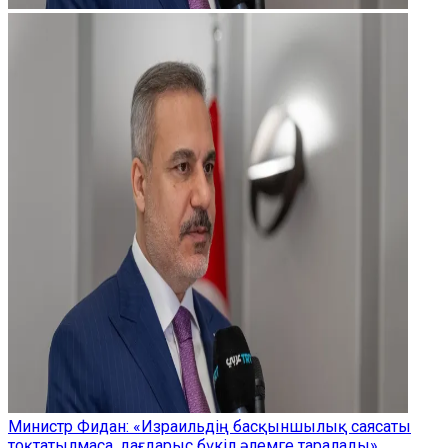
Министр Фидан: «Израильдің басқыншылық саясаты
тоқтатылмаса, дағдарыс бүкіл әлемге таралады»