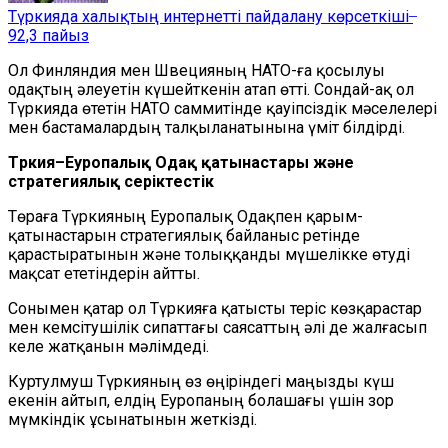
Түркияда халықтың интернетті пайдалану көрсеткіші ̶
92,3 пайыз
Ол Финляндия мен Швецияның НАТО-ға қосылуы
одақтың әлеуетін күшейткенін атап өтті. Сондай-ақ ол
Түркияда өтетін НАТО саммитінде қауіпсіздік мәселелері
мен бастамалардың талқыланатынына үміт білдірді.
Түркия–Еуропалық Одақ қатынастары және
стратегиялық серіктестік
Төраға Түркияның Еуропалық Одақпен қарым-
қатынастарын стратегиялық байланыс ретінде
қарастыратынын және толыққанды мүшелікке өтуді
мақсат ететіндерін айтты.
Сонымен қатар ол Түркияға қатысты теріс көзқарастар
мен кемсітушілік сипаттағы саясаттың әлі де жалғасып
келе жатқанын мәлімдеді.
Куртулмуш Түркияның өз өңіріндегі маңызды күш
екенін айтып, елдің Еуропаның болашағы үшін зор
мүмкіндік ұсынатынын жеткізді.