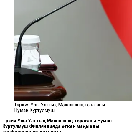
Түркия Ұлы Ұлттық Мәжілісінің төрағасы
Нуман Куртулмуш
Түркия Ұлы Ұлттық Мәжілісінің төрағасы Нуман
Куртулмуш Финляндияда өткен маңызды
конференцияға қатысты.