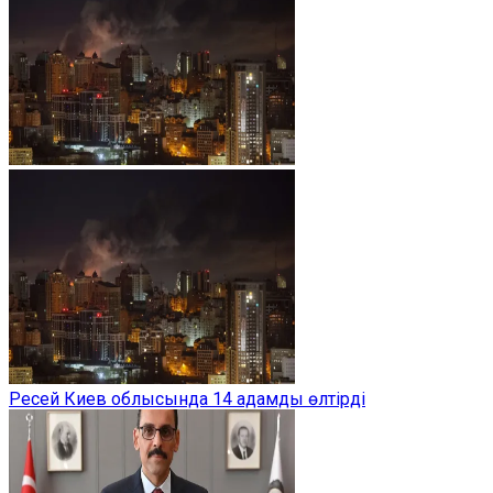
Ресей Киев облысында 14 адамды өлтірді