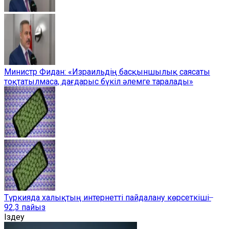
Министр Фидан: «Израильдің басқыншылық саясаты
тоқтатылмаса, дағдарыс бүкіл әлемге таралады»
Түркияда халықтың интернетті пайдалану көрсеткіші ̶
92,3 пайыз
Іздеу