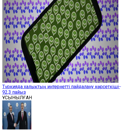
Түркияда халықтың интернетті пайдалану көрсеткіші ̶
92,3 пайыз
ҰСЫНЫЛҒАН