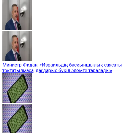
Министр Фидан: «Израильдің басқыншылық саясаты
тоқтатылмаса, дағдарыс бүкіл әлемге таралады»