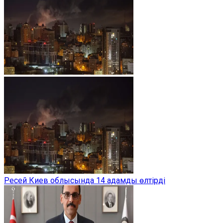
Ресей Киев облысында 14 адамды өлтірді