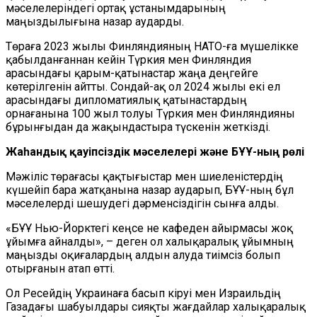
мәселелеріндегі ортақ ұстанымдарының
маңыздылығына назар аударды.
Төраға 2023 жылы Финляндияның НАТО-ға мүшелікке
қабылданғаннан кейін Түркия мен Финляндия
арасындағы қарым-қатынастар жаңа деңгейге
көтерілгенін айтты. Сондай-ақ ол 2024 жылы екі ел
арасындағы дипломатиялық қатынастардың
орнағанына 100 жыл толуы Түркия мен Финляндияны
бұрынғыдан да жақындастыра түскенін жеткізді.
Жаһандық қауіпсіздік мәселелері және БҰҰ-ның рөлі
Мәжіліс төрағасы қақтығыстар мен шиеленістердің
күшейіп бара жатқанына назар аударып, БҰҰ-ның бұл
мәселелерді шешудегі дәрменсіздігін сынға алды.
«БҰҰ Нью-Йорктегі кеңсе не кафеден айырмасы жоқ
ұйымға айналды», – деген ол халықаралық ұйымның
маңызды оқиғалардың алдын алуда тиімсіз болып
отырғанын атап өтті.
Ол Ресейдің Украинаға басып кіруі мен Израильдің
Газадағы шабуылдары сияқты жағдайлар халықаралық