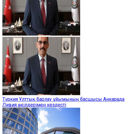
Түркия Ұлттық барлау ұйымының басшысы Анкарада
Ливия өкілдерімен кездесті