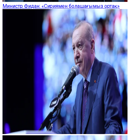
Министр Фидан: «Сириямен болашағымыз ортақ»