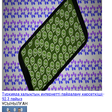
Түркияда халықтың интернетті пайдалану көрсеткіші ̶
92,3 пайыз
ҰСЫНЫЛҒАН