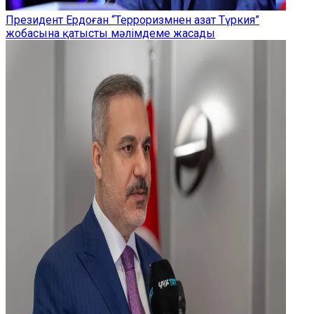
Президент Ердоған “Терроризмнен азат Түркия”
жобасына қатысты мәлімдеме жасады