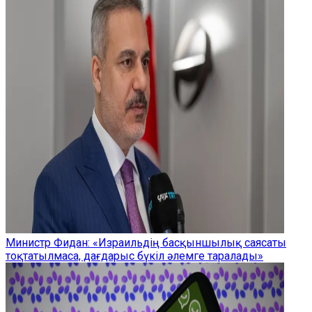
Министр Фидан: «Израильдің басқыншылық саясаты
тоқтатылмаса, дағдарыс бүкіл әлемге таралады»