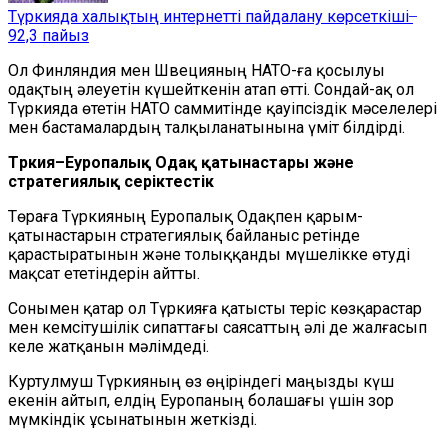
Түркияда халықтың интернетті пайдалану көрсеткіші ̶
92,3 пайыз
Ол Финляндия мен Швецияның НАТО-ға қосылуы
одақтың әлеуетін күшейткенін атап өтті. Сондай-ақ ол
Түркияда өтетін НАТО саммитінде қауіпсіздік мәселелері
мен бастамалардың талқыланатынына үміт білдірді.
Түркия–Еуропалық Одақ қатынастары және
стратегиялық серіктестік
Төраға Түркияның Еуропалық Одақпен қарым-
қатынастарын стратегиялық байланыс ретінде
қарастыратынын және толыққанды мүшелікке өтуді
мақсат ететіндерін айтты.
Сонымен қатар ол Түркияға қатысты теріс көзқарастар
мен кемсітушілік сипаттағы саясаттың әлі де жалғасып
келе жатқанын мәлімдеді.
Куртулмуш Түркияның өз өңіріндегі маңызды күш
екенін айтып, елдің Еуропаның болашағы үшін зор
мүмкіндік ұсынатынын жеткізді.