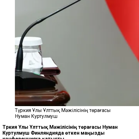
Түркия Ұлы Ұлттық Мәжілісінің төрағасы
Нуман Куртулмуш
Түркия Ұлы Ұлттық Мәжілісінің төрағасы Нуман
Куртулмуш Финляндияда өткен маңызды
конференцияға қатысты.