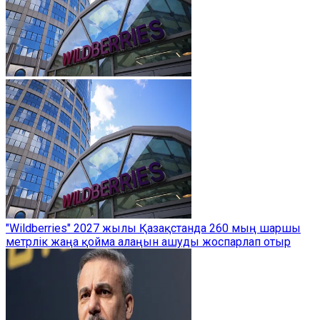
"Wildberries" 2027 жылы Қазақстанда 260 мың шаршы
метрлік жаңа қойма алаңын ашуды жоспарлап отыр