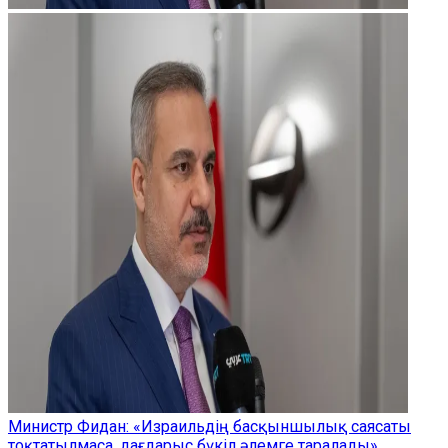
Министр Фидан: «Израильдің басқыншылық саясаты
тоқтатылмаса, дағдарыс бүкіл әлемге таралады»