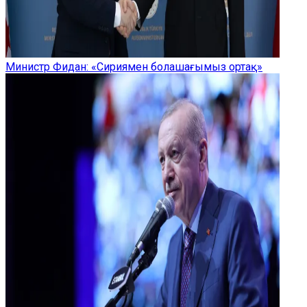
Министр Фидан: «Сириямен болашағымыз ортақ»