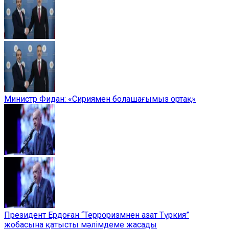
Министр Фидан: «Сириямен болашағымыз ортақ»
Президент Ердоған “Терроризмнен азат Түркия”
жобасына қатысты мәлімдеме жасады