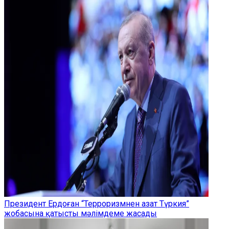
Президент Ердоған “Терроризмнен азат Түркия”
жобасына қатысты мәлімдеме жасады