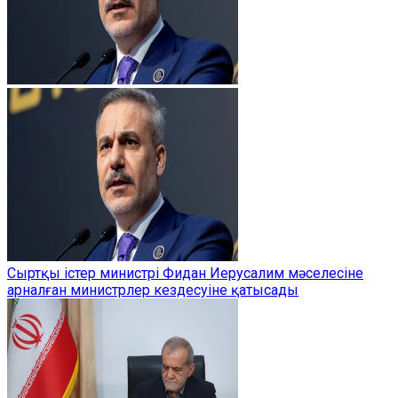
Сыртқы істер министрі Фидан Иерусалим мәселесіне
арналған министрлер кездесуіне қатысады