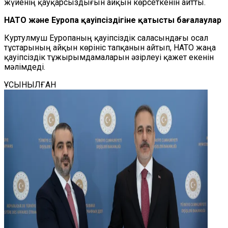
жүйенің қауқарсыздығын айқын көрсеткенін айтты.
НАТО және Еуропа қауіпсіздігіне қатысты бағалаулар
Куртулмуш Еуропаның қауіпсіздік саласындағы осал
тұстарының айқын көрініс тапқанын айтып, НАТО жаңа
қауіпсіздік тұжырымдамаларын әзірлеуі қажет екенін
мәлімдеді.
ҰСЫНЫЛҒАН