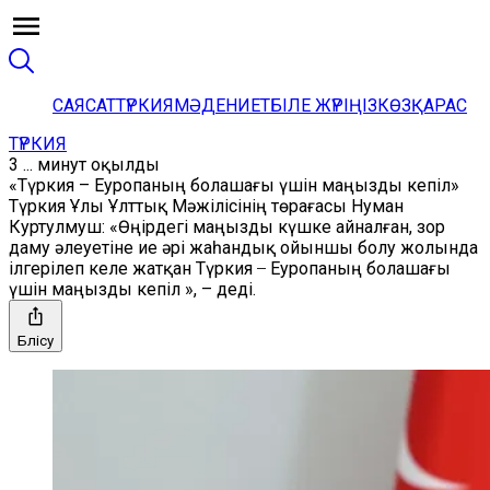
САЯСАТ
ТҮРКИЯ
МӘДЕНИЕТ
БІЛЕ ЖҮРІҢІЗ
КӨЗҚАРАС
ТҮРКИЯ
3 ... минут оқылды
«Түркия – Еуропаның болашағы үшін маңызды кепіл»
Түркия Ұлы Ұлттық Мәжілісінің төрағасы Нуман
Куртулмуш: «Өңірдегі маңызды күшке айналған, зор
даму әлеуетіне ие әрі жаһандық ойыншы болу жолында
ілгерілеп келе жатқан Түркия ̶ Еуропаның болашағы
үшін маңызды кепіл », – деді.
Бөлісу