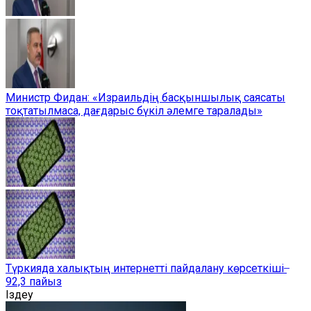
Министр Фидан: «Израильдің басқыншылық саясаты
тоқтатылмаса, дағдарыс бүкіл әлемге таралады»
Түркияда халықтың интернетті пайдалану көрсеткіші ̶
92,3 пайыз
Іздеу