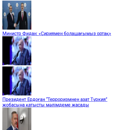
Министр Фидан: «Сириямен болашағымыз ортақ»
Президент Ердоған “Терроризмнен азат Түркия”
жобасына қатысты мәлімдеме жасады