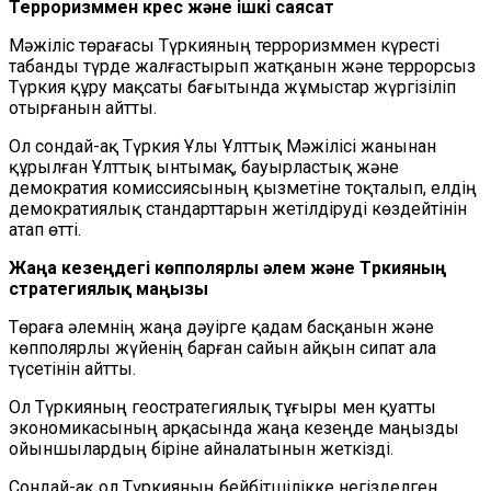
Терроризммен күрес және ішкі саясат
Мәжіліс төрағасы Түркияның терроризммен күресті
табанды түрде жалғастырып жатқанын және террорсыз
Түркия құру мақсаты бағытында жұмыстар жүргізіліп
отырғанын айтты.
Ол сондай-ақ Түркия Ұлы Ұлттық Мәжілісі жанынан
құрылған Ұлттық ынтымақ, бауырластық және
демократия комиссиясының қызметіне тоқталып, елдің
демократиялық стандарттарын жетілдіруді көздейтінін
атап өтті.
Жаңа кезеңдегі көпполярлы әлем және Түркияның
стратегиялық маңызы
Төраға әлемнің жаңа дәуірге қадам басқанын және
көпполярлы жүйенің барған сайын айқын сипат ала
түсетінін айтты.
Ол Түркияның геостратегиялық тұғыры мен қуатты
экономикасының арқасында жаңа кезеңде маңызды
ойыншылардың біріне айналатынын жеткізді.
Сондай-ақ ол Түркияның бейбітшілікке негізделген