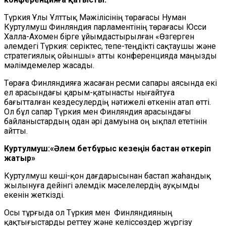
Түркия Ұлы Ұлттық Мәжілісінің төрағасы Нуман
Куртулмуш Финляндия парламентінің төрағасы Юсси
Халла-Ахомен бірге ұйымдастырылған «Өзгерген
әлемдегі Түркия: серіктес, тепе-теңдікті сақтаушы және
стратегиялық ойыншы» атты конференцияда маңызды
мәлімдемелер жасады.
Төраға Финляндияға жасаған ресми сапары аясында екі
ел арасындағы қарым-қатынасты нығайтуға
бағытталған кездесулердің нәтижелі өткенін атап өтті.
Ол бұл сапар Түркия мен Финляндия арасындағы
байланыстардың одан әрі дамуына оң ықпал ететінін
айтты.
Куртулмуш:«Әлем бетбұрыс кезеңін бастан өткеріп
жатыр»
Куртулмуш көші-қон дағдарысынан бастап жаһандық
жылынуға дейінгі әлемдік мәселелердің ауқымды
екенін жеткізді.
Осы тұрғыда ол Түркия мен Финляндияның
қақтығыстарды реттеу және келіссөздер жүргізу