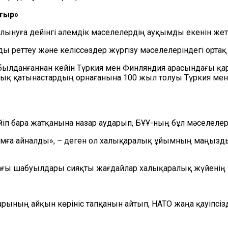
атыр»
ынуға дейінгі әлемдік мәселелердің ауқымды екенін жет
ы реттеу және келіссөздер жүргізу мәселелеріндегі ор
лданғаннан кейін Түркия мен Финляндия арасындағы қары
лық қатынастардың орнағанына 100 жыл толуы Түркия ме
іп бара жатқанына назар аударып, БҰҰ-ның бұл мәселелер
мға айналды», – деген ол халықаралық ұйымның маңызды
адағы шабуылдары сияқты жағдайлар халықаралық жүйенің
арының айқын көрініс тапқанын айтып, НАТО жаңа қауіпсіз