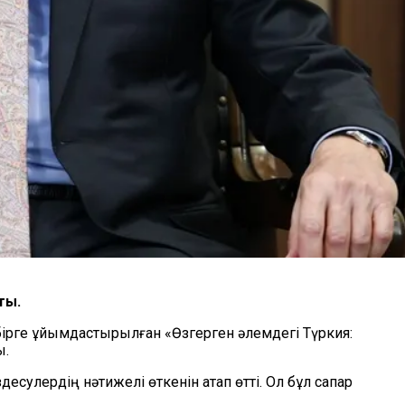
ты.
ірге ұйымдастырылған «Өзгерген әлемдегі Түркия:
ы.
сулердің нәтижелі өткенін атап өтті. Ол бұл сапар