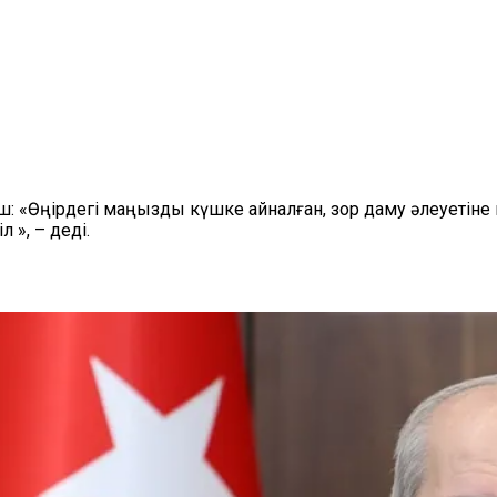
ш: «Өңірдегі маңызды күшке айналған, зор даму әлеуетін
», – деді.