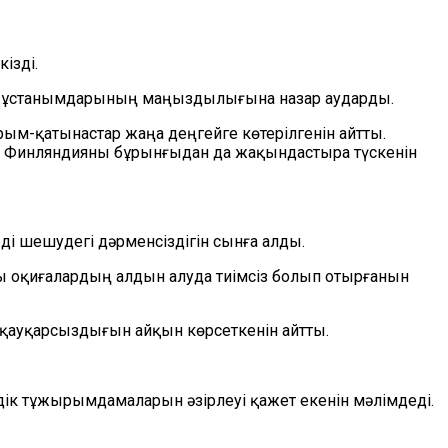
кізді.
тақ ұстанымдарының маңыздылығына назар аударды.
м-қатынастар жаңа деңгейге көтерілгенін айтты.
н Финляндияны бұрынғыдан да жақындастыра түскенін
ді шешудегі дәрменсіздігін сынға алды.
 оқиғалардың алдын алуда тиімсіз болып отырғанын
 қауқарсыздығын айқын көрсеткенін айтты.
дік тұжырымдамаларын әзірлеуі қажет екенін мәлімдеді.