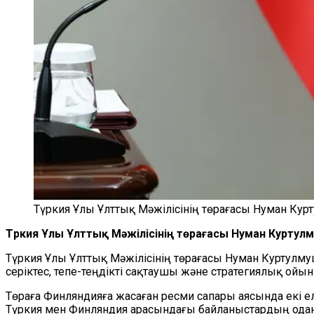
Түркия Ұлы Ұлттық Мәжілісінің төрағасы Нуман Кур
Түркия Ұлы Ұлттық Мәжілісінің төрағасы Нуман Курт
Түркия Ұлы Ұлттық Мәжілісінің төрағасы Нуман Куртулму
серіктес, тепе-теңдікті сақтаушы және стратегиялық 
Төраға Финляндияға жасаған ресми сапары аясында екі ел
Түркия мен Финляндия арасындағы байланыстардың одан ә