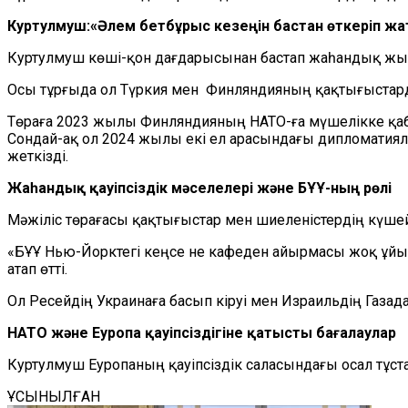
Куртулмуш:«Әлем бетбұрыс кезеңін бастан өткеріп ж
Куртулмуш көші-қон дағдарысынан бастап жаһандық жыл
Осы тұрғыда ол Түркия мен Финляндияның қақтығыстард
Төраға 2023 жылы Финляндияның НАТО-ға мүшелікке қабы
Сондай-ақ ол 2024 жылы екі ел арасындағы дипломатия
жеткізді.
Жаһандық қауіпсіздік мәселелері және БҰҰ-ның рөлі
Мәжіліс төрағасы қақтығыстар мен шиеленістердің күшей
«БҰҰ Нью-Йорктегі кеңсе не кафеден айырмасы жоқ ұйы
атап өтті.
Ол Ресейдің Украинаға басып кіруі мен Израильдің Газ
НАТО және Еуропа қауіпсіздігіне қатысты бағалаулар
Куртулмуш Еуропаның қауіпсіздік саласындағы осал тұст
ҰСЫНЫЛҒАН