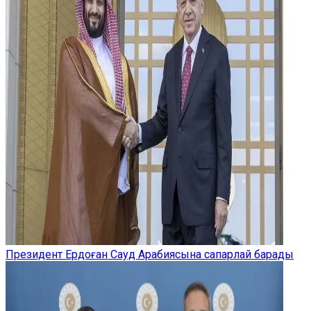
Президент Ердоған Сауд Арабиясына сапарлай барады