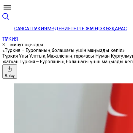
САЯСАТ
ТҮРКИЯ
МӘДЕНИЕТ
БІЛЕ ЖҮРІҢІЗ
КӨЗҚАРАС
ТҮРКИЯ
3 ... минут оқылды
«Түркия – Еуропаның болашағы үшін маңызды кепіл»
Түркия Ұлы Ұлттық Мәжілісінің төрағасы Нуман Куртулму
жатқан Түркия ̶ Еуропаның болашағы үшін маңызды кепіл 
Бөлісу