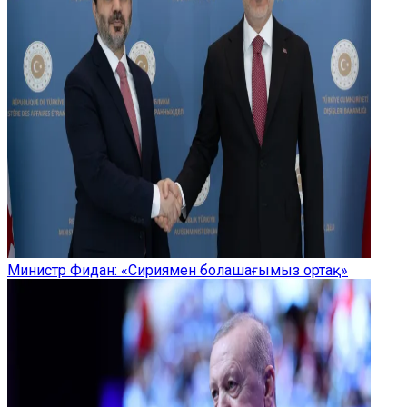
Министр Фидан: «Сириямен болашағымыз ортақ»