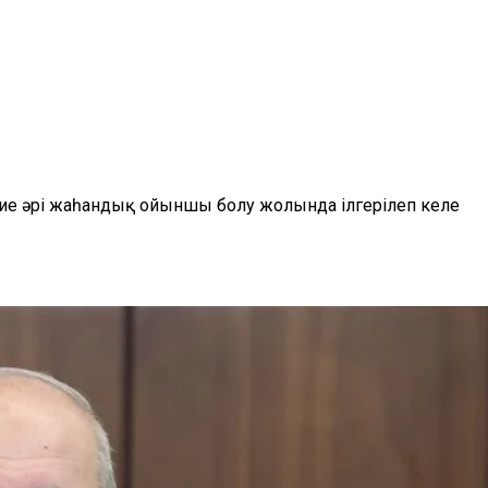
е ие әрі жаһандық ойыншы болу жолында ілгерілеп келе