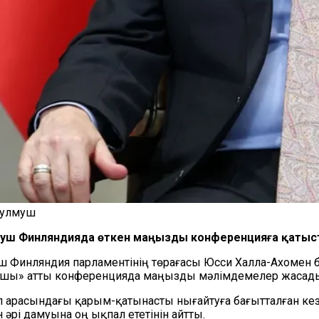
тулмуш
улмуш Финляндияда өткен маңызды конференцияға қатыс
ш Финляндия парламентінің төрағасы Юсси Халла-Ахомен б
ойыншы» атты конференцияда маңызды мәлімдемелер жасад
 арасындағы қарым-қатынасты нығайтуға бағытталған кезде
рі дамуына оң ықпал ететінін айтты.