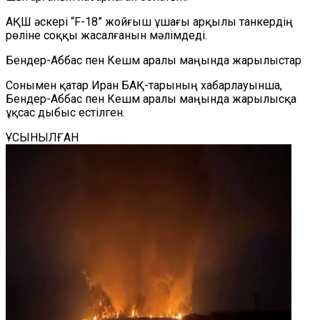
АҚШ әскері
“
F-18
”
жойғыш ұшағы арқылы танкердің
рөліне соққы жасалғанын мәлімдеді.
Бендер-Аббас пен Кешм аралы маңында жарылыстар
Сонымен қатар
Иран БАҚ-тарының хабарлауынша,
Бендер-Аббас пен Кешм аралы маңында жарылысқа
ұқсас дыбыс естілген.
ҰСЫНЫЛҒАН