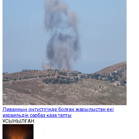
Ливанның оңтүстігінде болған жарылыстан екі
израильдік сарбаз қаза тапты
ҰСЫНЫЛҒАН