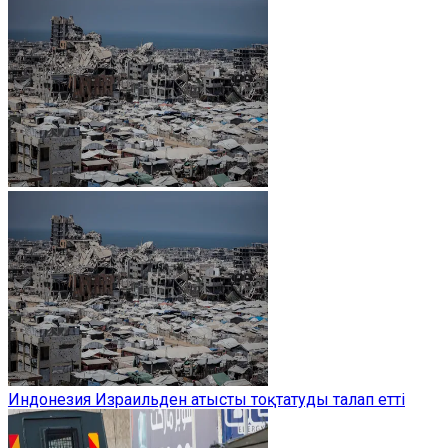
Индонезия Израильден атысты тоқтатуды талап етті