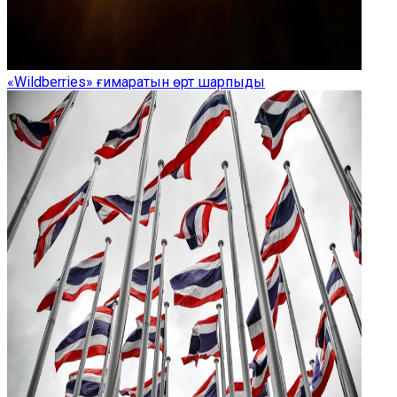
«Wildberries» ғимаратын өрт шарпыды