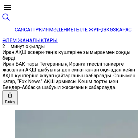
САЯСАТ
ТҮРКИЯ
МӘДЕНИЕТ
БІЛЕ ЖҮРІҢІЗ
КӨЗҚАРАС
ӘЛЕМ ЖАҢАЛЫҚТАРЫ
2 ... минут оқылды
Иран АҚШ әскери-теңіз күштеріне зымыранмен соққы
берді
Иран БАҚ-тары Тегеранның Иранға тиесілі танкерге
жасалған АҚШ шабуылы деп сипатталған оқиғадан кейін
АҚШ күштеріне жауап қайтарғанын хабарлады. Сонымен
қатар, “Fox News” АҚШ армиясы Кешм порты мен
Бендер-Аббасқа шабуыл жасағанын хабарлауда.
Бөлісу