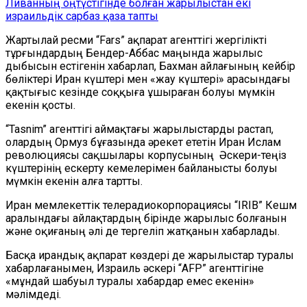
Ливанның оңтүстігінде болған жарылыстан екі
израильдік сарбаз қаза тапты
Жартылай ресми
“
Fars
”
ақпарат агенттігі жергілікті
тұрғындардың Бендер-Аббас маңында жарылыс
дыбыс
ы
н естігенін хабарлап, Бахман айлағының кейбір
бөліктері Иран күштері мен «жау күштері» арасындағы
қақтығыс кезінде соққыға ұшыраған болуы мүмкін
екенін қосты.
“
Tasnim
”
агенттігі аймақтағы жарылыстарды растап,
олардың
О
рмуз бұғазында әрекет ететін Иран Ислам
революциясы сақшылары корпусының
Әскери-теңіз
күштерінің ескерту кемелерімен байланысты болуы
мүмкін екенін алға тартты.
Иран мемлекеттік телерадиокорпорациясы
“
IRIB
”
Кешм
аралындағы айлақтардың бірінде жарылыс болғанын
және оқиғаның әлі де тергеліп жатқанын хабарлады.
Басқа ирандық ақпарат көздері де жарылыстар туралы
хабарлағанымен, Израиль әскері
“
AFP
”
агенттігіне
«мұндай шабуыл туралы хабардар емес екенін»
мәлімдеді.