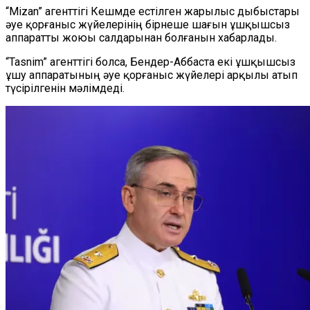
“
Mizan
”
агенттігі Кешмде естілген жарылыс дыбыстары
әуе қорғаныс жүйелерінің бірнеше шағын ұшқышсыз
аппаратты жоюы салдарынан болғанын хабарлады.
“
Tasnim
”
агенттігі болса, Бендер-Аббаста екі ұшқышсыз
ұшу аппаратының әуе қорғаныс жүйелері арқылы атып
түсірілгенін мәлімдеді.