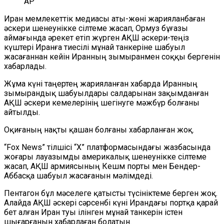
AP
Иран мемлекеттік медиасы аты-жөні жарияланбаған
әскери шенеунікке сілтеме жасап, Ормуз бұғазы
аймағында әрекет етіп жүрген АҚШ әскери-теңіз
күштері Иранға тиесілі мұнай танкеріне шабуыл
жасағаннан кейін Иранның зымыранмен соққы бергенін
хабарлады.
Жұма күні таңертең жарияланған хабарда Иранның
зымырандық шабуылдары салдарынан зақымданған
АҚШ әскери кемелерінің шегінуге мәжбүр болғаны
айтылды.
Оқиғаның нақты қашан болғаны хабарланған жоқ.
“
Fox News
”
тілшісі
“
X
”
платформасындағы жазбасында
жоғары лауазымды америкалық шенеунікке сілтеме
жасап, АҚШ армиясының Кешм порты мен Бендер-
Аббасқа шабуыл жасағанын мәлімдеді.
Пентагон бұл мәселеге қатысты түсініктеме берген жоқ.
Алайда АҚШ әскері сәрсенбі күні Ирандағы портқа қарай
бет алған Иран туы ілінген мұнай танкерін істен
шығарғанын хабарлаған болатын.