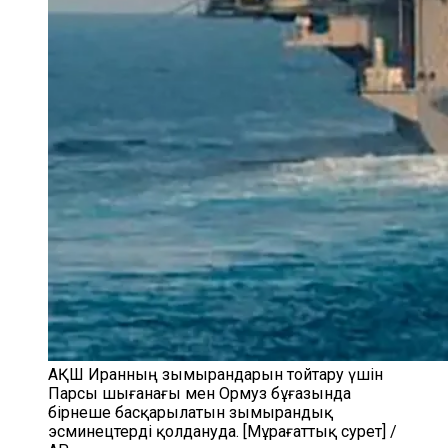
АҚШ Иранның зымырандарын тойтару үшін
Парсы шығанағы мен Ормуз бұғазында
бірнеше басқарылатын зымырандық
эсминецтерді қолдануда. [Мұрағаттық сурет] /