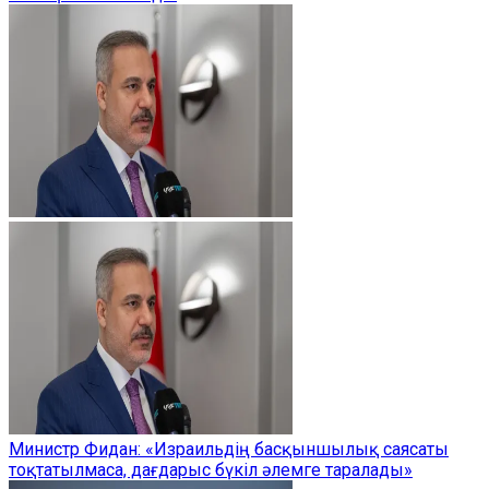
Министр Фидан: «Израильдің басқыншылық саясаты
тоқтатылмаса, дағдарыс бүкіл әлемге таралады»