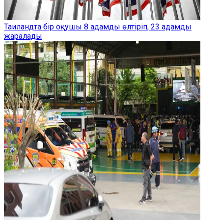
Таиландта бір оқушы 8 адамды өлтіріп, 23 адамды
жаралады