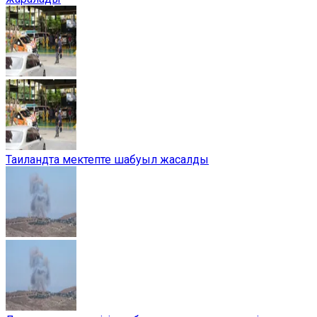
Таиландта мектепте шабуыл жасалды