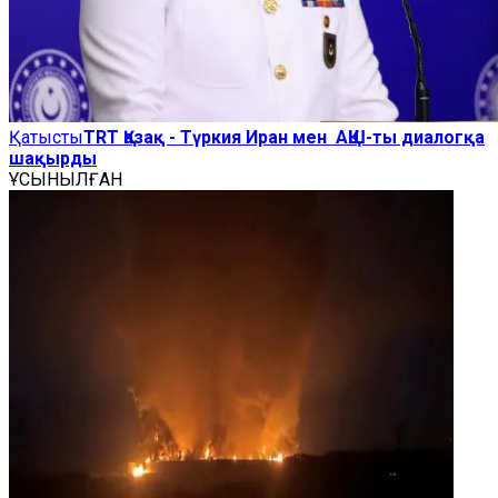
Қатысты
TRT Қазақ - Түркия Иран мен АҚШ-ты диалогқа
шақырды
ҰСЫНЫЛҒАН