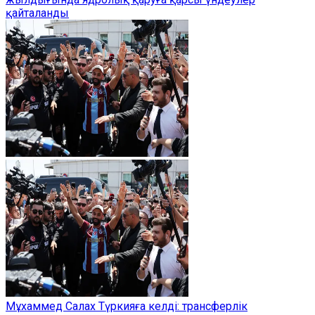
қайталанды
Мұхаммед Салах Түркияға келді: трансферлік