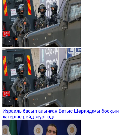
Израиль басып алынған Батыс Шериядағы босқын
лагеріне рейд жүргізді