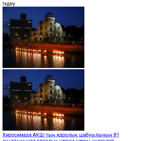
Іздеу
Хиросимада АҚШ-тың ядролық шабуылының 81
жылдығында ядролық қаруға қарсы үндеулер