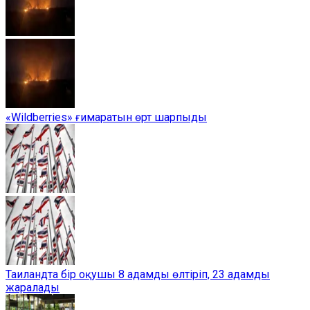
«Wildberries» ғимаратын өрт шарпыды
Таиландта бір оқушы 8 адамды өлтіріп, 23 адамды
жаралады