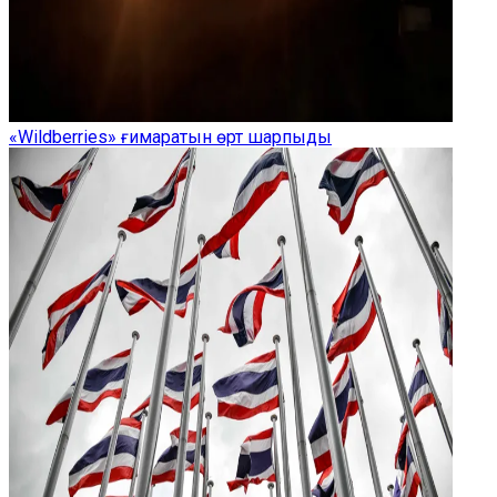
«Wildberries» ғимаратын өрт шарпыды