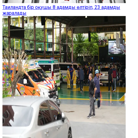
Таиландта бір оқушы 8 адамды өлтіріп, 23 адамды
жаралады