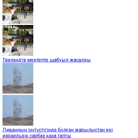
Таиландта мектепте шабуыл жасалды
Ливанның оңтүстігінде болған жарылыстан екі
израильдік сарбаз қаза тапты