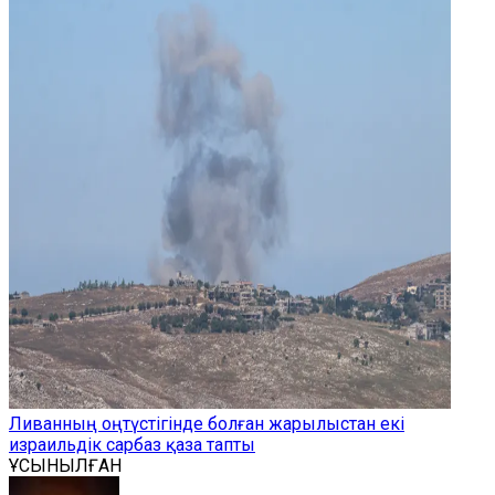
Ливанның оңтүстігінде болған жарылыстан екі
израильдік сарбаз қаза тапты
ҰСЫНЫЛҒАН