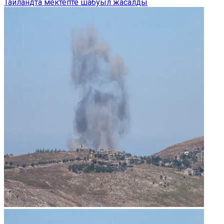
Таиландта мектепте шабуыл жасалды