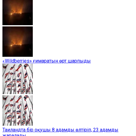
«Wildberries» ғимаратын өрт шарпыды
Таиландта бір оқушы 8 адамды өлтіріп, 23 адамды
жаралады