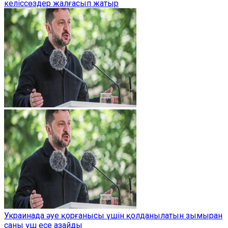
келіссөздер жалғасып жатыр
Украинада әуе қорғанысы үшін қолданылатын зымыран
саны үш есе азайды